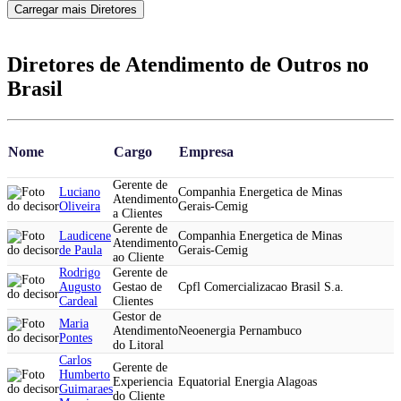
Carregar mais Diretores
Diretores de Atendimento de Outros no
Brasil
Nome
Cargo
Empresa
Gerente de
Luciano
Companhia Energetica de Minas
Atendimento
Oliveira
Gerais-Cemig
a Clientes
Gerente de
Laudicene
Companhia Energetica de Minas
Atendimento
de Paula
Gerais-Cemig
ao Cliente
Rodrigo
Gerente de
Augusto
Gestao de
Cpfl Comercializacao Brasil S.a.
Cardeal
Clientes
Gestor de
Maria
Atendimento
Neoenergia Pernambuco
Pontes
do Litoral
Carlos
Gerente de
Humberto
Experiencia
Equatorial Energia Alagoas
Guimaraes
do Cliente