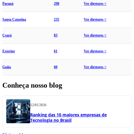
Paraná
298
Ver diretores >
Santa Catarina
235
Ver diretores >
Ceará
83
Ver diretores >
Exterior
61
Ver diretores >
Goiás
60
Ver diretores >
Conheça nosso blog
12/01/2026
Ranking das 10 maiores empresas de
Tecnologia no Brasil