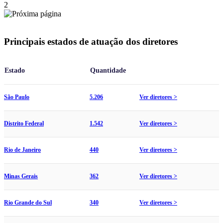
2
Principais estados de atuação dos diretores
Estado
Quantidade
São Paulo
5.206
Ver diretores >
Distrito Federal
1.542
Ver diretores >
Rio de Janeiro
440
Ver diretores >
Minas Gerais
362
Ver diretores >
Rio Grande do Sul
340
Ver diretores >