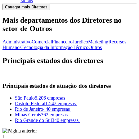
Morais
Carregar mais Diretores
Mais departamentos dos Diretores no
setor de Outros
Administrativo
Comercial
Financeiro
Jurídico
Marketing
Recursos
Humanos
Tecnologia da Informação
Técnico
Outros
Principais estados dos diretores
Principais estados de atuação dos diretores
São Paulo
5.206 empresas
Distrito Federal
1.542 empresas
Rio de Janeiro
440 empresas
Minas Gerais
362 empresas
Rio Grande do Sul
340 empresas
1