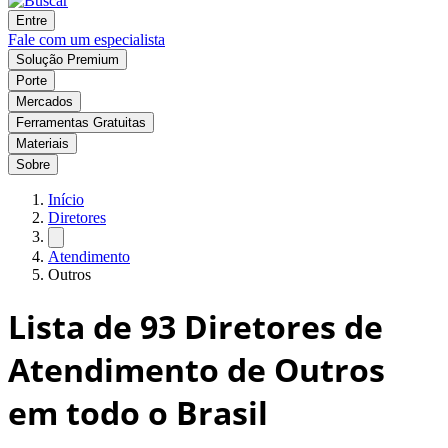
Entre
Fale com um especialista
Solução Premium
Porte
Mercados
Ferramentas Gratuitas
Materiais
Sobre
Início
Diretores
Atendimento
Outros
Lista de
93
Diretores de
Atendimento de Outros
em todo o Brasil