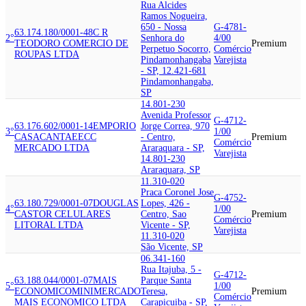
Rua Alcides
Ramos Nogueira,
650 - Nossa
G-4781-
63.174.180/0001-48
C R
2°
Senhora do
4/00
TEODORO COMERCIO DE
Premium
Perpetuo Socorro,
Comércio
ROUPAS LTDA
Pindamonhangaba
Varejista
- SP, 12.421-681
Pindamonhangaba,
SP
14.801-230
Avenida Professor
G-4712-
63.176.602/0001-14
EMPORIO
Jorge Correa, 970
3°
1/00
CASACANTA
EECC
- Centro,
Premium
Comércio
MERCADO LTDA
Araraquara - SP,
Varejista
14.801-230
Araraquara, SP
11.310-020
Praca Coronel Jose
G-4752-
63.180.729/0001-07
DOUGLAS
Lopes, 426 -
4°
1/00
CASTOR CELULARES
Centro, Sao
Premium
Comércio
LITORAL LTDA
Vicente - SP,
Varejista
11.310-020
São Vicente, SP
06.341-160
Rua Itajuba, 5 -
G-4712-
63.188.044/0001-07
MAIS
Parque Santa
5°
1/00
ECONOMICO
MINIMERCADO
Teresa,
Premium
Comércio
MAIS ECONOMICO LTDA
Carapicuiba - SP,