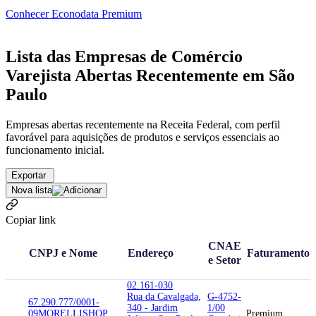
Conhecer Econodata Premium
Lista das Empresas de Comércio
Varejista Abertas Recentemente em São
Paulo
Empresas abertas recentemente na Receita Federal, com perfil
favorável para aquisições de produtos e serviços essenciais ao
funcionamento inicial.
Exportar
Nova lista
Copiar link
CNAE
CNPJ e Nome
Endereço
Faturamento
e Setor
02.161-030
Rua da Cavalgada,
G-4752-
67.290.777/0001-
340 - Jardim
1/00
09
MORELLISHOP
Premium