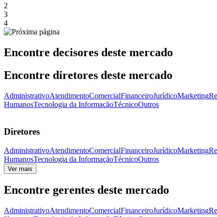
2
3
4
Encontre decisores deste mercado
Encontre diretores deste mercado
Administrativo
Atendimento
Comercial
Financeiro
Jurídico
Marketing
Re
Humanos
Tecnologia da Informação
Técnico
Outros
Diretores
Administrativo
Atendimento
Comercial
Financeiro
Jurídico
Marketing
Re
Humanos
Tecnologia da Informação
Técnico
Outros
Ver mais
Encontre gerentes deste mercado
Administrativo
Atendimento
Comercial
Financeiro
Jurídico
Marketing
Re