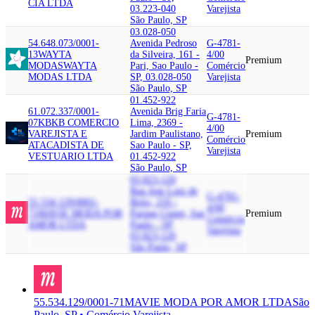
CIA LTDA
03.223-040
Varejista
São Paulo, SP
03.028-050
54.648.073/0001-
Avenida Pedroso
G-4781-
13
WAYTA
da Silveira, 161 -
4/00
Premium
MODAS
WAYTA
Pari, Sao Paulo -
Comércio
MODAS LTDA
SP, 03.028-050
Varejista
São Paulo, SP
01.452-922
61.072.337/0001-
Avenida Brig Faria
G-4781-
07
KB
KB COMERCIO
Lima, 2369 -
4/00
VAREJISTA E
Jardim Paulistano,
Premium
Comércio
ATACADISTA DE
Sao Paulo - SP,
Varejista
VESTUARIO LTDA
01.452-922
São Paulo, SP
03.823-120
Rua Jose Luiz de
G-4781-
55.534.129/0001-
Brito, 210 -
4/00
71
MAVIE MODA POR
Parque Cisper, Sao
Premium
Comércio
AMOR LTDA
Paulo - SP,
Varejista
03.823-120
São Paulo, SP
55.534.129/0001-71
MAVIE MODA POR AMOR LTDA
São
Paulo, SP • Comércio Varejista