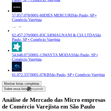
57.057.078/0001-60
DIES MERCURI
São Paulo, SP •
Comércio Varejista
62.457.270/0001-83
CARMAGNANI & CIA LTDA
São
Paulo, SP • Comércio Varejista
54.648.073/0001-13
WAYTA MODAS
São Paulo, SP •
Comércio Varejista
61.072.337/0001-07
KB
São Paulo, SP • Comércio Varejista
Mostrar listas completas
Sobre essa lista
Análise de Mercado das Micro empresas
de Comércio Varejista em São Paulo