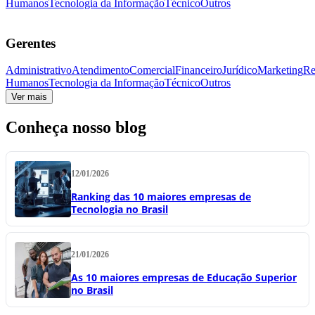
Humanos
Tecnologia da Informação
Técnico
Outros
Gerentes
Administrativo
Atendimento
Comercial
Financeiro
Jurídico
Marketing
Re
Humanos
Tecnologia da Informação
Técnico
Outros
Ver mais
Conheça nosso blog
12/01/2026
Ranking das 10 maiores empresas de
Tecnologia no Brasil
21/01/2026
As 10 maiores empresas de Educação Superior
no Brasil