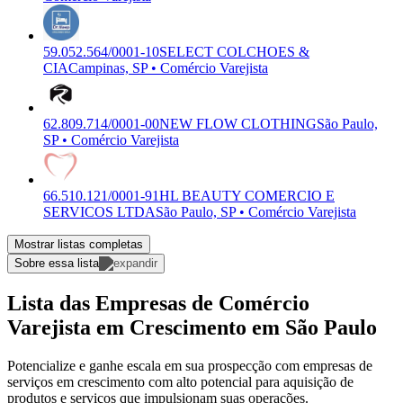
59.052.564/0001-10
SELECT COLCHOES &
CIA
Campinas, SP • Comércio Varejista
62.809.714/0001-00
NEW FLOW CLOTHING
São Paulo,
SP • Comércio Varejista
66.510.121/0001-91
HL BEAUTY COMERCIO E
SERVICOS LTDA
São Paulo, SP • Comércio Varejista
Mostrar listas completas
Sobre essa lista
Lista das Empresas de Comércio
Varejista em Crescimento em São Paulo
Potencialize e ganhe escala em sua prospecção com empresas de
serviços em crescimento com alto potencial para aquisição de
produtos e serviços que impulsionam suas operações.