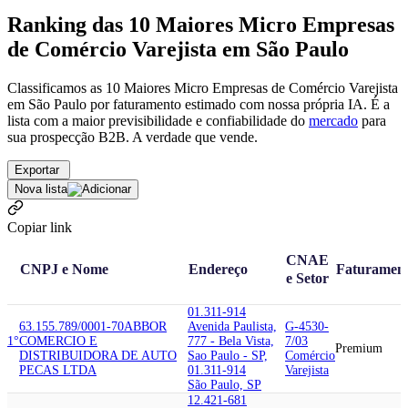
Ranking das 10 Maiores Micro Empresas
de Comércio Varejista em São Paulo
Classificamos as 10 Maiores Micro Empresas de Comércio Varejista
em São Paulo por faturamento estimado com nossa própria IA. É a
lista com a maior previsibilidade e confiabilidade
do
mercado
para
sua prospecção B2B. A verdade que vende.
Exportar
Nova lista
Copiar link
CNAE
CNPJ e Nome
Endereço
Faturamen
e Setor
01.311-914
63.155.789/0001-70
ABBOR
Avenida Paulista,
G-4530-
1°
COMERCIO E
777 - Bela Vista,
7/03
Premium
DISTRIBUIDORA DE AUTO
Sao Paulo - SP,
Comércio
PECAS LTDA
01.311-914
Varejista
São Paulo, SP
12.421-681