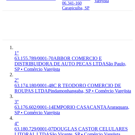
Varejista
06.341-160
Carapicuíba, SP
01.311-914
63.155.789/0001-70
ABBOR
Avenida Paulista,
G-4530-
6°
COMERCIO E
777 - Bela Vista,
7/03
Premium
DISTRIBUIDORA DE AUTO
Sao Paulo - SP,
Comércio
PECAS LTDA
01.311-914
Varejista
São Paulo, SP
1°
63.155.789/0001-70
ABBOR COMERCIO E
DISTRIBUIDORA DE AUTO PECAS LTDA
São Paulo,
SP • Comércio Varejista
2°
63.174.180/0001-48
C R TEODORO COMERCIO DE
ROUPAS LTDA
Pindamonhangaba, SP • Comércio Varejista
3°
63.176.602/0001-14
EMPORIO CASACANTA
Araraquara,
SP • Comércio Varejista
4°
63.180.729/0001-07
DOUGLAS CASTOR CELULARES
LITORAL LTDA
São Vicente, SP • Comércio Varejista