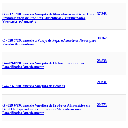
37.348
G-4712-1/00
Comércio Varejista de Mercadorias em Geral, Com
Predominância de Produtos Alimentícios - Minimercados,
Mercearias e Armazéns
30.362
G-4530-7/03
Comércio a Varejo de Peças e Acessórios Novos para
Veículos Automotores
28.838
G-4789-0/99
Comércio Varejista de Outros Produtos não
Especificados Anteriormente
21.631
G-4723-7/00
Comércio Varejista de Bebidas
20.773
G-4729-6/99
Comércio Varejista de Produtos Alimentícios em
Geral Ou Especializado em Produtos Alimentícios não
Especificados Anteriormente