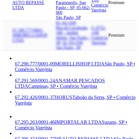
1/01
AUTO REPASSE
Paraisopolis, Sao
Premium
Comércio
LTDA
Paulo - SP, 05.662-
Varejista
060
São Paulo, SP
02.161-030
Rua da Cavalgada,
G-4752-
67.290.777/0001-
340 - Jardim
1/00
09
MORELLISHOP
Premium
Julieta, Sao Paulo -
Comércio
LTDA
SP, 02.161-030
Varejista
São Paulo, SP
67.290.777/0001-09
MORELLISHOP LTDA
São Paulo, SP •
Comércio Varejista
67.291.569/0001-24
ANAMAR PESCADOS
LTDA
Campinas, SP • Comércio Varejista
67.292.426/0001-37
HORUS
Taboão da Serra, SP • Comércio
Varejista
67.295.263/0001-46
IMPORTALAR LTDA
Suzano, SP •
Comércio Varejista
67.296.374/0001-77
HP AUTO REPASSE LTDA
São Paulo,