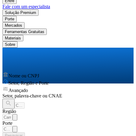
Entre
Fale com um especialista
Solução Premium
Porte
Mercados
Ferramentas Gratuitas
Materiais
Sobre
Nome ou CNPJ
Setor, Região e Porte
Avançado
Setor, palavra-chave ou CNAE
Região
Porte
Pesquisar