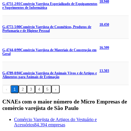
18.940
G-4751-2/01
Comércio Varejista Especializado de Equipamentos
e Suprimentos de Informática
18.450
G-4772-5/00
Comércio Varejista de Cosméticos, Produtos de
Perfumaria e de Higiene Pessoal
16.599
G-4744-0/99
Comércio Varejista de Materiais de Construção em
Geral
13.503
G-4789-0/04
Comércio Varejista de Animais Vivos e de Artigos e
Alimentos para Animais de Estimação
‹
1
2
3
4
5
›
CNAEs com o maior número de Micro Empresas de
comércio varejista de São Paulo
Comércio Varejista de Artigos do Vestuário e
Acessórios
84.394 empresas