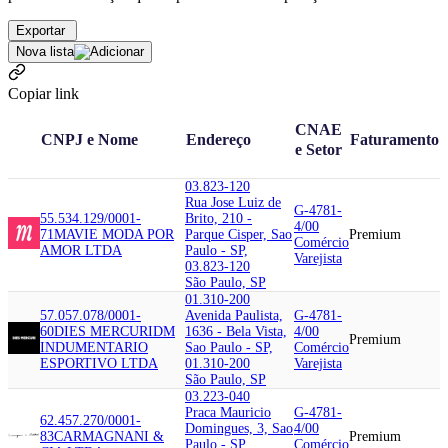
Exportar
Nova lista
Copiar link
CNAE
CNPJ e Nome
Endereço
Faturamento
e Setor
03.823-120
Rua Jose Luiz de
G-4781-
55.534.129/0001-
Brito, 210 -
4/00
71
MAVIE MODA POR
Parque Cisper, Sao
Premium
Comércio
AMOR LTDA
Paulo - SP,
Varejista
03.823-120
São Paulo, SP
01.310-200
57.057.078/0001-
Avenida Paulista,
G-4781-
60
DIES MERCURI
DM
1636 - Bela Vista,
4/00
Premium
INDUMENTARIO
Sao Paulo - SP,
Comércio
ESPORTIVO LTDA
01.310-200
Varejista
São Paulo, SP
03.223-040
Praca Mauricio
G-4781-
62.457.270/0001-
Domingues, 3, Sao
4/00
83
CARMAGNANI &
Premium
Paulo - SP,
Comércio