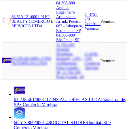
04.308-000
Avenida
Engenheiro
G-4751-
66.510.121/0001-91
HL
Armando de
2/01
BEAUTY COMERCIO E
Arruda Pereira,
Premium
Comércio
SERVICOS LTDA
682 - Jabaquara,
Varejista
Sao Paulo - SP,
04.308-000
São Paulo, SP
11.702-205
Avenida
Presidente
G-4530-
63.238.461/0001-17
JNS
Kennedy, 1307 -
7/03
Premium
AUTOPECAS LTDA
Guilhermina,
Comércio
Praia Grande -
Varejista
SP, 11.702-205
Praia Grande, SP
63.238.461/0001-17
JNS AUTOPECAS LTDA
Praia Grande,
SP • Comércio Varejista
66.513.869/0001-48
DIGITAL STORES
Jundiaí, SP •
Comércio Varejista