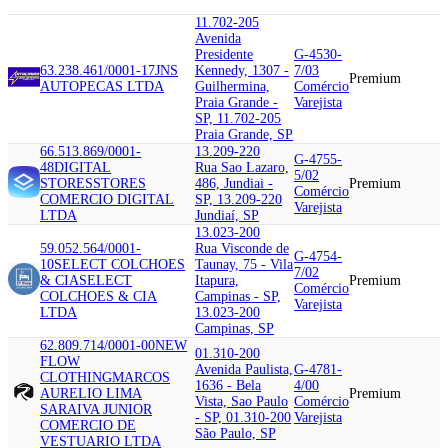
11.702-205
Avenida
Presidente
G-4530-
63.238.461/0001-17
JNS
Kennedy, 1307 -
7/03
Premium
AUTOPECAS LTDA
Guilhermina,
Comércio
Praia Grande -
Varejista
SP, 11.702-205
Praia Grande, SP
66.513.869/0001-
13.209-220
G-4755-
48
DIGITAL
Rua Sao Lazaro,
5/02
STORES
STORES
486, Jundiai -
Premium
Comércio
COMERCIO DIGITAL
SP, 13.209-220
Varejista
LTDA
Jundiaí, SP
13.023-200
59.052.564/0001-
Rua Visconde de
G-4754-
10
SELECT COLCHOES
Taunay, 75 - Vila
7/02
& CIA
SELECT
Itapura,
Premium
Comércio
COLCHOES & CIA
Campinas - SP,
Varejista
LTDA
13.023-200
Campinas, SP
62.809.714/0001-00
NEW
01.310-200
FLOW
Avenida Paulista,
G-4781-
CLOTHING
MARCOS
1636 - Bela
4/00
AURELIO LIMA
Premium
Vista, Sao Paulo
Comércio
SARAIVA JUNIOR
- SP, 01.310-200
Varejista
COMERCIO DE
São Paulo, SP
VESTUARIO LTDA