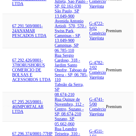
Julieta, Sao Paulo -
Comércio
LTDA
SP, 02.161-030
Varejista
São Paulo, SP
13.049-900
Avenida Antonio
G-4722-
67.291.569/0001-
Artioli, 570, 570 -
9/02
24
ANAMAR
Swiss Park,
Premium
Comércio
PESCADOS LTDA
Campinas - SP,
Varejista
13.049-900
Campinas, SP
06.785-110
Rua Sergio
67.292.426/0001-
Cardoso, 318 -
G-4782-
37
HORUS
HORUS
Jardim Santo
2/02
COMERCIO DE
Onofre, Taboao da
Premium
Comércio
BOLSAS E
Serra - SP, 06.785-
Varejista
ACESSORIOS LTDA
110
Taboão da Serra,
SP
08.674-210
Rua Quinze de
G-4741-
67.295.263/0001-
Novembro, 112 -
5/00
46
IMPORTALAR
Premium
Centro, Suzano -
Comércio
LTDA
SP, 08.674-210
Varejista
Suzano, SP
05.662-060
Rua Leandro
G-4511-
67.296.374/0001-77
HP
Teixeira, 310 -