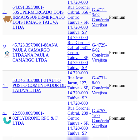
14.720-000
64.891.393/0001-
Rua Coronel
G-4711-
2°
53
SUPERMERCADO DOIS
Cabral, 356 -
3/02
IRMAOS
SUPERMERCADO
Centro,
Premium
Comércio
DOIS IRMAOS TAIUVA
Taiuva - SP,
Varejista
LTDA
14.720-000
Taiúva, SP
14.720-000
Rua Coronel
45.723.397/0001-88
ANA
G-4729-
3°
Cabral, 541 -
PAULA CAMARGO
6/02
Centro,
Premium
LTDA
ANA PAULA
Comércio
Taiuva - SP,
CAMARGO LTDA
Varejista
14.720-000
Taiúva, SP
14.720-000
Rua Jose
G-4731-
50.346.102/0001-31
AUTO
Jacon, 127,
8/00
4°
POSTO COMENDADOR DE
Premium
Taiuva - SP,
Comércio
TAIUVA LTDA
14.720-000
Varejista
Taiúva, SP
14.720-000
Rua Coronel
G-4757-
5°
22.500.009/0001-
Cabral, 239 -
1/00
02
FLYDRONE RP
C & F
Centro,
Premium
Comércio
LTDA
Taiuva - SP,
Varejista
14.720-000
Taiúva, SP
14.720-000