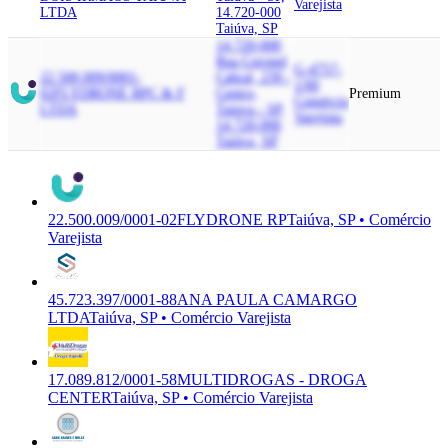
Varejista
LTDA
14.720-000
Taiúva, SP
14.720-000
Rua Coronel
G-4757-
22.500.009/0001-
Cabral, 239 -
1/00
02
FLYDRONE RP
C & F
Centro,
Premium
Comércio
LTDA
Taiuva - SP,
Varejista
14.720-000
Taiúva, SP
22.500.009/0001-02
FLYDRONE RP
Taiúva, SP • Comércio
Varejista
45.723.397/0001-88
ANA PAULA CAMARGO
LTDA
Taiúva, SP • Comércio Varejista
17.089.812/0001-58
MULTIDROGAS - DROGA
CENTER
Taiúva, SP • Comércio Varejista