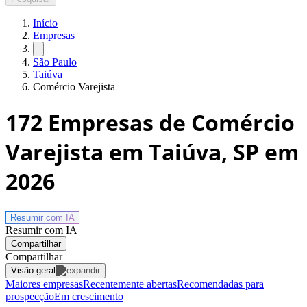
Início
Empresas
São Paulo
Taiúva
Comércio Varejista
172
Empresas de Comércio
Varejista em Taiúva, SP
em
2026
Resumir com
IA
Resumir com IA
Compartilhar
Compartilhar
Visão geral
Maiores empresas
Recentemente abertas
Recomendadas para
prospecção
Em crescimento