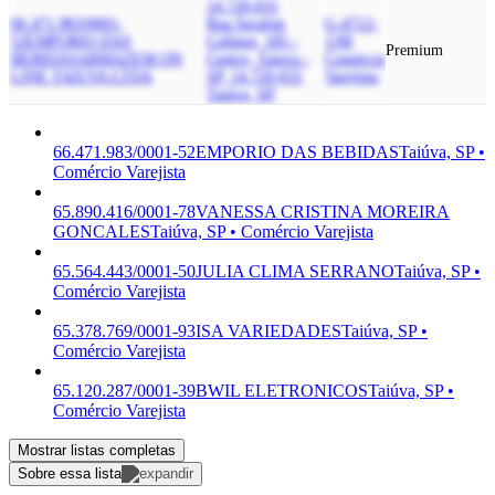
14.720-031
66.471.983/0001-
Rua Serafim
G-4712-
52
EMPORIO DAS
Colletes, 185 -
1/00
Premium
BEBIDAS
ARMAZEM ON
Centro, Taiuva -
Comércio
LINE TAIUVA LTDA
SP, 14.720-031
Varejista
Taiúva, SP
66.471.983/0001-52
EMPORIO DAS BEBIDAS
Taiúva, SP •
Comércio Varejista
65.890.416/0001-78
VANESSA CRISTINA MOREIRA
GONCALES
Taiúva, SP • Comércio Varejista
65.564.443/0001-50
JULIA CLIMA SERRANO
Taiúva, SP •
Comércio Varejista
65.378.769/0001-93
ISA VARIEDADES
Taiúva, SP •
Comércio Varejista
65.120.287/0001-39
BWIL ELETRONICOS
Taiúva, SP •
Comércio Varejista
Mostrar listas completas
Sobre essa lista