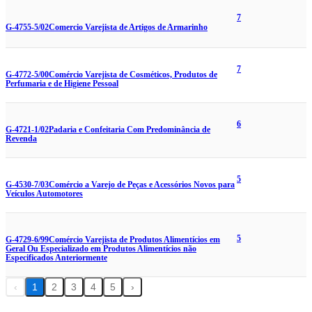
7
G-4755-5/02
Comercio Varejista de Artigos de Armarinho
7
G-4772-5/00
Comércio Varejista de Cosméticos, Produtos de
Perfumaria e de Higiene Pessoal
6
G-4721-1/02
Padaria e Confeitaria Com Predominância de
Revenda
5
G-4530-7/03
Comércio a Varejo de Peças e Acessórios Novos para
Veículos Automotores
5
G-4729-6/99
Comércio Varejista de Produtos Alimentícios em
Geral Ou Especializado em Produtos Alimentícios não
Especificados Anteriormente
‹
1
2
3
4
5
›