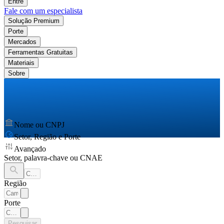
Entre
Fale com um especialista
Solução Premium
Porte
Mercados
Ferramentas Gratuitas
Materiais
Sobre
Nome ou CNPJ
Setor, Região e Porte
Avançado
Setor, palavra-chave ou CNAE
Região
Porte
Pesquisar