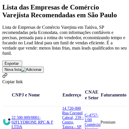
Lista das Empresas de Comércio
Varejista Recomendadas em São Paulo
Lista de Empresas de Comércio Varejista em Taiúva, SP
recomendadas pela Econodata, com informações confiáveis e
precisas, pensada para a rotina do vendedor, economizando tempo e
focando no Lead Ideal para um funil de vendas eficiente. É a
verdade que vende: menos listas frias, mais leads qualificados no seu
funil.
Exportar
Nova lista
Copiar link
CNAE
CNPJ e Nome
Endereço
Faturamento
e Setor
14.720-000
Rua Coronel
G-4757-
22.500.009/0001-
Cabral, 239 -
1/00
02
FLYDRONE RP
C & F
Centro,
Premium
Comércio
LTDA
Taiuva - SP,