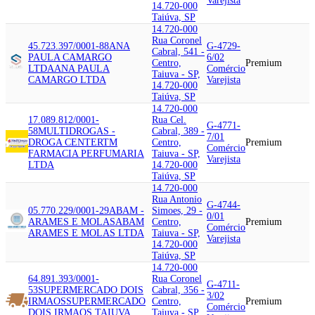
Varejista
14.720-000
Taiúva, SP
14.720-000
Rua Coronel
45.723.397/0001-88
ANA
G-4729-
Cabral, 541 -
PAULA CAMARGO
6/02
Centro,
Premium
LTDA
ANA PAULA
Comércio
Taiuva - SP,
CAMARGO LTDA
Varejista
14.720-000
Taiúva, SP
14.720-000
17.089.812/0001-
Rua Cel.
G-4771-
58
MULTIDROGAS -
Cabral, 389 -
7/01
DROGA CENTER
TM
Centro,
Premium
Comércio
FARMACIA PERFUMARIA
Taiuva - SP,
Varejista
LTDA
14.720-000
Taiúva, SP
14.720-000
Rua Antonio
G-4744-
05.770.229/0001-29
ABAM -
Simoes, 29 -
0/01
ARAMES E MOLAS
ABAM
Centro,
Premium
Comércio
ARAMES E MOLAS LTDA
Taiuva - SP,
Varejista
14.720-000
Taiúva, SP
14.720-000
64.891.393/0001-
Rua Coronel
G-4711-
53
SUPERMERCADO DOIS
Cabral, 356 -
3/02
IRMAOS
SUPERMERCADO
Centro,
Premium
Comércio
DOIS IRMAOS TAIUVA
Taiuva - SP,