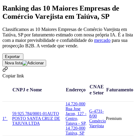
Ranking das 10 Maiores Empresas de
Comércio Varejista em Taiúva, SP
Classificamos as 10 Maiores Empresas de Comércio Varejista em
Taiúva, SP por faturamento estimado com nossa própria IA. É a lista
com a maior previsibilidade e confiabilidade
do
mercado
para sua
prospecção B2B. A verdade que vende.
Exportar
Nova lista
Copiar link
CNAE
CNPJ e Nome
Endereço
Faturamento
e Setor
14.720-000
Rua Jose
G-4731-
59.925.784/0001-01
AUTO
Jacon, 127 -
8/00
1°
POSTO SANTA CRUZ DE
Centro,
Premium
Comércio
TAIUVA LTDA
Taiuva - SP,
Varejista
14.720-000
Taiúva, SP