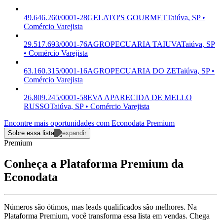
49.646.260/0001-28
GELATO'S GOURMET
Taiúva, SP •
Comércio Varejista
29.517.693/0001-76
AGROPECUARIA TAIUVA
Taiúva, SP
• Comércio Varejista
63.160.315/0001-16
AGROPECUARIA DO ZE
Taiúva, SP •
Comércio Varejista
26.809.245/0001-58
EVA APARECIDA DE MELLO
RUSSO
Taiúva, SP • Comércio Varejista
Encontre mais oportunidades com Econodata Premium
Sobre essa lista
Premium
Conheça a Plataforma Premium da
Econodata
Números são ótimos, mas leads qualificados são melhores. Na
Plataforma Premium, você transforma essa lista em vendas. Chega