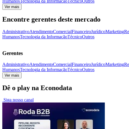
Humanos
Tecnologia da Informação
Técnico
Outros
Ver mais
Encontre gerentes deste mercado
Administrativo
Atendimento
Comercial
Financeiro
Jurídico
Marketing
Re
Humanos
Tecnologia da Informação
Técnico
Outros
Gerentes
Administrativo
Atendimento
Comercial
Financeiro
Jurídico
Marketing
Re
Humanos
Tecnologia da Informação
Técnico
Outros
Ver mais
Dê o play na Econodata
Siga nosso canal