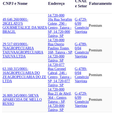
CNAE
CNPJ e Nome
Endereço
Faturamento
e Setor
14.720-000
49.646.260/0001-
10a Rua Serafim
G-4729-
28
GELATO'S
Colete, 290 -
6/99
Premium
GOURMET
ALICE DA MATA
Centro, Taiuva -
Comércio
BRAGIL
SP, 14.720-000
Varejista
Taiúva, SP
14.720-000
29.517.693/0001-
Rua Osorio
G-4789-
76
AGROPECUARIA
Paulino Tostes,
0/04
Premium
TAIUVA
AGROPECUARIA
168, Taiuva - SP,
Comércio
TAIUVA LTDA
14.720-000
Varejista
Taiúva, SP
14.720-077
63.160.315/0001-
Rua Coronel
G-4789-
16
AGROPECUARIA DO
Cabral, 246 -
0/04
Premium
ZE
AGROPECUARIA DO ZE
Centro, Taiuva -
Comércio
LTDA
SP, 14.720-077
Varejista
Taiúva, SP
14.720-000
Rua 21 de Abril,
G-4729-
26.809.245/0001-58
EVA
364 - Centro,
6/99
APARECIDA DE MELLO
Premium
Taiuva - SP,
Comércio
RUSSO
14.720-000
Varejista
Taiúva, SP