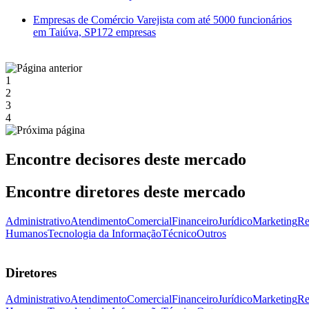
Empresas de Comércio Varejista com até 5000 funcionários
em Taiúva, SP
172 empresas
1
2
3
4
Encontre decisores deste mercado
Encontre diretores deste mercado
Administrativo
Atendimento
Comercial
Financeiro
Jurídico
Marketing
Re
Humanos
Tecnologia da Informação
Técnico
Outros
Diretores
Administrativo
Atendimento
Comercial
Financeiro
Jurídico
Marketing
Re