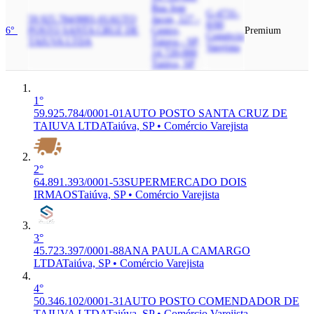
Rua Jose
G-4731-
59.925.784/0001-01
AUTO
Jacon, 127 -
8/00
6°
POSTO SANTA CRUZ DE
Centro,
Premium
Comércio
TAIUVA LTDA
Taiuva - SP,
Varejista
14.720-000
Taiúva, SP
1°
59.925.784/0001-01
AUTO POSTO SANTA CRUZ DE
TAIUVA LTDA
Taiúva, SP • Comércio Varejista
2°
64.891.393/0001-53
SUPERMERCADO DOIS
IRMAOS
Taiúva, SP • Comércio Varejista
3°
45.723.397/0001-88
ANA PAULA CAMARGO
LTDA
Taiúva, SP • Comércio Varejista
4°
50.346.102/0001-31
AUTO POSTO COMENDADOR DE
TAIUVA LTDA
Taiúva, SP • Comércio Varejista