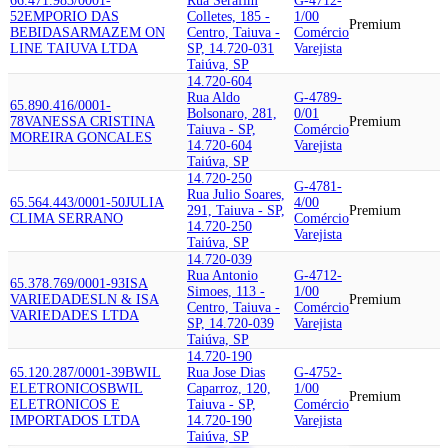
66.471.983/0001-
Rua Serafim
G-4712-
52
EMPORIO DAS
Colletes, 185 -
1/00
Premium
BEBIDAS
ARMAZEM ON
Centro, Taiuva -
Comércio
LINE TAIUVA LTDA
SP, 14.720-031
Varejista
Taiúva, SP
14.720-604
Rua Aldo
G-4789-
65.890.416/0001-
Bolsonaro, 281,
0/01
78
VANESSA CRISTINA
Premium
Taiuva - SP,
Comércio
MOREIRA GONCALES
14.720-604
Varejista
Taiúva, SP
14.720-250
G-4781-
Rua Julio Soares,
65.564.443/0001-50
JULIA
4/00
291, Taiuva - SP,
Premium
CLIMA SERRANO
Comércio
14.720-250
Varejista
Taiúva, SP
14.720-039
Rua Antonio
G-4712-
65.378.769/0001-93
ISA
Simoes, 113 -
1/00
VARIEDADES
LN & ISA
Premium
Centro, Taiuva -
Comércio
VARIEDADES LTDA
SP, 14.720-039
Varejista
Taiúva, SP
14.720-190
65.120.287/0001-39
BWIL
Rua Jose Dias
G-4752-
ELETRONICOS
BWIL
Caparroz, 120,
1/00
Premium
ELETRONICOS E
Taiuva - SP,
Comércio
IMPORTADOS LTDA
14.720-190
Varejista
Taiúva, SP