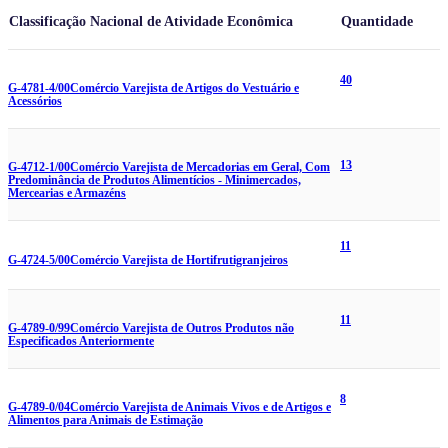
Classificação Nacional de Atividade Econômica
Quantidade
40
G-4781-4/00
Comércio Varejista de Artigos do Vestuário e
Acessórios
13
G-4712-1/00
Comércio Varejista de Mercadorias em Geral, Com
Predominância de Produtos Alimentícios - Minimercados,
Mercearias e Armazéns
11
G-4724-5/00
Comércio Varejista de Hortifrutigranjeiros
11
G-4789-0/99
Comércio Varejista de Outros Produtos não
Especificados Anteriormente
8
G-4789-0/04
Comércio Varejista de Animais Vivos e de Artigos e
Alimentos para Animais de Estimação