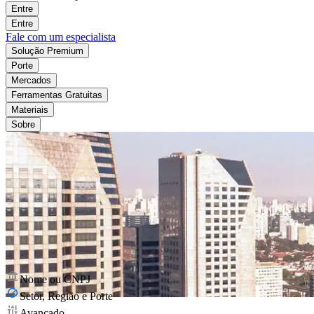
Entre
Entre
Fale com um especialista
Solução Premium
Porte
Mercados
Ferramentas Gratuitas
Materiais
Sobre
Nome ou CNPJ
Setor, Região e Porte
Avançado