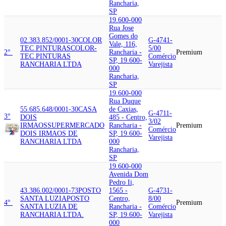
Rancharia,
SP
19.600-000
Rua Jose
Gomes do
02.383.852/0001-30
COLOR
G-4741-
Vale, 116,
TEC PINTURAS
COLOR-
5/00
2°
Rancharia -
Premium
TEC PINTURAS
Comércio
SP, 19.600-
RANCHARIA LTDA
Varejista
000
Rancharia,
SP
19.600-000
Rua Duque
55.685.648/0001-30
CASA
de Caxias,
G-4711-
3°
DOIS
485 - Centro,
3/02
IRMAOS
SUPERMERCADO
Rancharia -
Premium
Comércio
DOIS IRMAOS DE
SP, 19.600-
Varejista
RANCHARIA LTDA
000
Rancharia,
SP
19.600-000
Avenida Dom
Pedro Ii,
43.386.002/0001-73
POSTO
1565 -
G-4731-
SANTA LUZIA
POSTO
Centro,
8/00
4°
Premium
SANTA LUZIA DE
Rancharia -
Comércio
RANCHARIA LTDA.
SP, 19.600-
Varejista
000