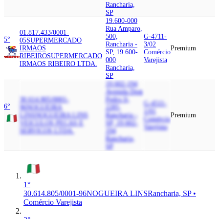
Rancharia,
SP
19.600-000
Rua Amparo,
01.817.433/0001-
500,
G-4711-
5°
05
SUPERMERCADO
Rancharia -
3/02
IRMAOS
Premium
SP, 19.600-
Comércio
RIBEIRO
SUPERMERCADO
000
Varejista
IRMAOS RIBEIRO LTDA.
Rancharia,
SP
19.602-194
Avenida Dom
30.614.805/0001-
Pedro Ii,
G-4511-
6°
96
NOGUEIRA
2285,
1/01
LINS
NOGUEIRA LINS
Rancharia -
Premium
Comércio
VEICULOS PECAS E
SP, 19.602-
Varejista
SERVICOS LTDA.
194
Rancharia,
SP
1°
30.614.805/0001-96
NOGUEIRA LINS
Rancharia, SP •
Comércio Varejista