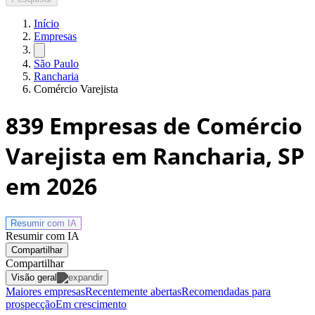
Início
Empresas
São Paulo
Rancharia
Comércio Varejista
839
Empresas de Comércio
Varejista em Rancharia, SP
em 2026
Resumir com
IA
Resumir com IA
Compartilhar
Compartilhar
Visão geral
Maiores empresas
Recentemente abertas
Recomendadas para
prospecção
Em crescimento