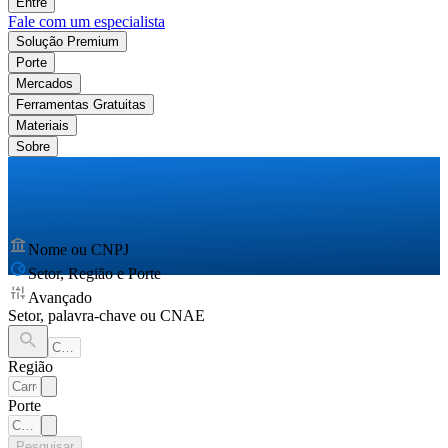
Entre
Fale com um especialista
Solução Premium
Porte
Mercados
Ferramentas Gratuitas
Materiais
Sobre
Nome ou CNPJ
Setor, Região e Porte
Avançado
Setor, palavra-chave ou CNAE
Região
Porte
Pesquisar