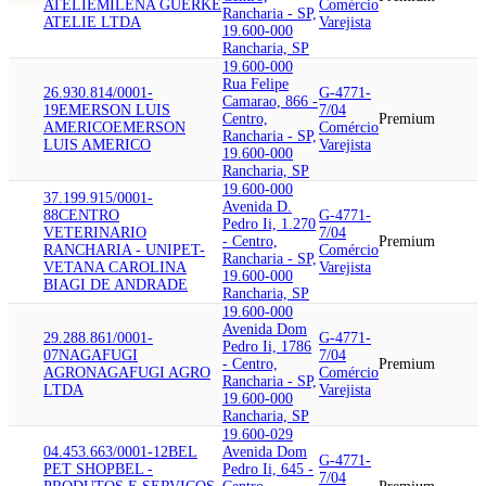
ATELIE
MILENA GUERKE
Comércio
Rancharia - SP,
ATELIE LTDA
Varejista
19.600-000
Rancharia, SP
19.600-000
Rua Felipe
26.930.814/0001-
G-4771-
Camarao, 866 -
19
EMERSON LUIS
7/04
Centro,
Premium
AMERICO
EMERSON
Comércio
Rancharia - SP,
LUIS AMERICO
Varejista
19.600-000
Rancharia, SP
19.600-000
37.199.915/0001-
Avenida D.
88
CENTRO
G-4771-
Pedro Ii, 1.270
VETERINARIO
7/04
- Centro,
Premium
RANCHARIA - UNIPET-
Comércio
Rancharia - SP,
VET
ANA CAROLINA
Varejista
19.600-000
BIAGI DE ANDRADE
Rancharia, SP
19.600-000
Avenida Dom
29.288.861/0001-
G-4771-
Pedro Ii, 1786
07
NAGAFUGI
7/04
- Centro,
Premium
AGRO
NAGAFUGI AGRO
Comércio
Rancharia - SP,
LTDA
Varejista
19.600-000
Rancharia, SP
19.600-029
04.453.663/0001-12
BEL
Avenida Dom
G-4771-
PET SHOP
BEL -
Pedro Ii, 645 -
7/04