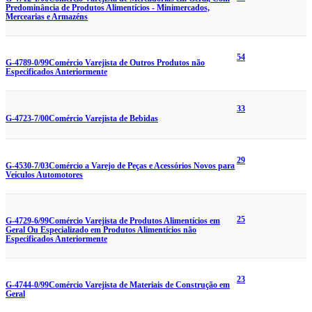
Predominância de Produtos Alimentícios - Minimercados,
Mercearias e Armazéns
54
G-4789-0/99
Comércio Varejista de Outros Produtos não
Especificados Anteriormente
33
G-4723-7/00
Comércio Varejista de Bebidas
29
G-4530-7/03
Comércio a Varejo de Peças e Acessórios Novos para
Veículos Automotores
25
G-4729-6/99
Comércio Varejista de Produtos Alimentícios em
Geral Ou Especializado em Produtos Alimentícios não
Especificados Anteriormente
23
G-4744-0/99
Comércio Varejista de Materiais de Construção em
Geral