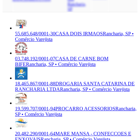
Rancharia,
SP
55.685.648/0001-30
CASA DOIS IRMAOS
Rancharia, SP •
Comércio Varejista
03.748.192/0001-07
CASA DE CARNE BOM
BIFE
Rancharia, SP • Comércio Varejista
18.465.867/0001-88
DROGARIA SANTA CATARINA DE
RANCHARIA LTDA
Rancharia, SP • Comércio Varejista
19.599.707/0001-94
PROCARRO ACESSORIOS
Rancharia,
SP • Comércio Varejista
20.482.290/0001-64
MARE MANSA - CONFECCOES E
ENXOVAIS
Rancharia, SP • Comércio Varejista