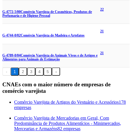
22
G-4772-5/00
Comércio Varejista de Cosméticos, Produtos de
Perfumaria e de Higiene Pessoal
21
G-4744-0/02
Comércio Varejista de Madeira e Artefatos
21
G-4789-0/04
Comércio Varejista de Animais Vivos e de Artigos e
Alimentos para Animais de Estimação
‹
1
2
3
4
5
›
CNAEs com o maior número de empresas de
comércio varejista
Comércio Varejista de Artigos do Vestuário e Acessórios
178
empresas
Comércio Varejista de Mercadorias em Geral, Com
Predominância de Produtos Alimentícios - Minimercados,
Mercearias e Armazéns
82 empresas