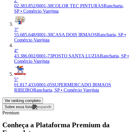
2°
02.383.852/0001-30
COLOR TEC PINTURAS
Rancharia,
SP • Comércio Varejista
3°
55.685.648/0001-30
CASA DOIS IRMAOS
Rancharia, SP •
Comércio Varejista
4°
43.386.002/0001-73
POSTO SANTA LUZIA
Rancharia, SP •
Comércio Varejista
5°
01.817.433/0001-05
SUPERMERCADO IRMAOS
RIBEIRO
Rancharia, SP • Comércio Varejista
Ver ranking completo
Sobre essa lista
Premium
Conheça a Plataforma Premium da