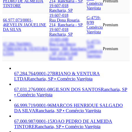
PEDRO DE ALMEIDA
214, Rancharia - SP,
Premium
Comércio
TINTORE
19.607-018
Varejista
Rancharia, SP
19.607-018
G-4759-
66.977.073/0001-
Rua Dona Rosaria,
8/99
46
EVELIN JAQUELINE
214, Rancharia - SP,
Premium
Comércio
DA SILVA
19.607-018
Varejista
Rancharia, SP
19.605-048
G-4773-
67.284.764/0001-
Rua Luiz Bacco
3/00
27
BRIANO & VENTURA
Junior, 388, Rancharia
Premium
Comércio
LTDA
- SP, 19.605-048
Varejista
Rancharia, SP
67.284.764/0001-27
BRIANO & VENTURA
LTDA
Rancharia, SP • Comércio Varejista
67.031.276/0001-08
GILSON DOS SANTOS
Rancharia, SP
• Comércio Varejista
66.999.719/0001-96
MARCOS HENRIQUE SALGADO
DA SILVA
Rancharia, SP • Comércio Varejista
67.000.987/0001-15
JOAO PEDRO DE ALMEIDA
TINTORE
Rancharia, SP • Comércio Varejista