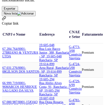
funcionamento inicial.
Exportar
Nova lista
Copiar link
CNAE
CNPJ e Nome
Endereço
Faturamento
e Setor
19.605-048
G-4773-
67.284.764/0001-
Rua Luiz Bacco
3/00
27
BRIANO & VENTURA
Junior, 388, Rancharia
Premium
Comércio
LTDA
- SP, 19.605-048
Varejista
Rancharia, SP
19.614-899
G-4724-
67.031.276/0001-
Area Rural, Rancharia
5/00
Premium
08
GILSON DOS SANTOS
- SP, 19.614-899
Comércio
Rancharia, SP
Varejista
19.605-294
G-4729-
66.999.719/0001-
Rua Abilio Alves
6/99
96
MARCOS HENRIQUE
Costa, 91, Rancharia -
Premium
Comércio
SALGADO DA SILVA
SP, 19.605-294
Varejista
Rancharia, SP
19.607-018
G-4781-
67.000.987/0001-15
JOAO
Rua Dona Rosaria,
4/00