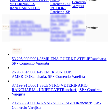
PRODUTOS E SERVICOS
Centro,
Premium
Comércio
VETERINARIOS
Rancharia - SP,
Varejista
RANCHARIA LTDA
19.600-029
Rancharia, SP
19.600-000
Rua Henrique
53.205.989/0001-
G-4781-
Dias, 1067 -
36
MILENA GUERKE
4/00
Centro,
Premium
ATELIE
MILENA GUERKE
Comércio
Rancharia - SP,
ATELIE LTDA
Varejista
19.600-000
Rancharia, SP
53.205.989/0001-36
MILENA GUERKE ATELIE
Rancharia,
SP • Comércio Varejista
26.930.814/0001-19
EMERSON LUIS
AMERICO
Rancharia, SP • Comércio Varejista
37.199.915/0001-88
CENTRO VETERINARIO
RANCHARIA - UNIPET-VET
Rancharia, SP • Comércio
Varejista
29.288.861/0001-07
NAGAFUGI AGRO
Rancharia, SP •
Comércio Varejista