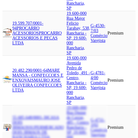
Rancharia,
SP
19.600-000
Rua Major
19.599.707/0001-
Felicio
G-4530-
94
PROCARRO
Tarabay, 538,
7/03
ACESSORIOS
PROCARRO
Rancharia -
Premium
Comércio
ACESSORIOS E PECAS
SP, 19.600-
Varejista
LTDA
000
Rancharia,
SP
19.600-000
Avenida
Pedro de
20.482.290/0001-64
MARE
Toledo, 491 -
G-4781-
MANSA - CONFECCOES E
Centro,
4/00
ENXOVAIS
MAURO JOSE
Premium
Rancharia -
Comércio
OLIVEIRA CONFECCOES
SP, 19.600-
Varejista
LTDA
000
Rancharia,
SP
19.600-000
Rua Duque
55.685.648/0001-30
CASA
de Caxias,
G-4711-
DOIS
485 - Centro,
3/02
IRMAOS
SUPERMERCADO
Rancharia -
Premium
Comércio
DOIS IRMAOS DE
SP, 19.600-
Varejista
RANCHARIA LTDA
000