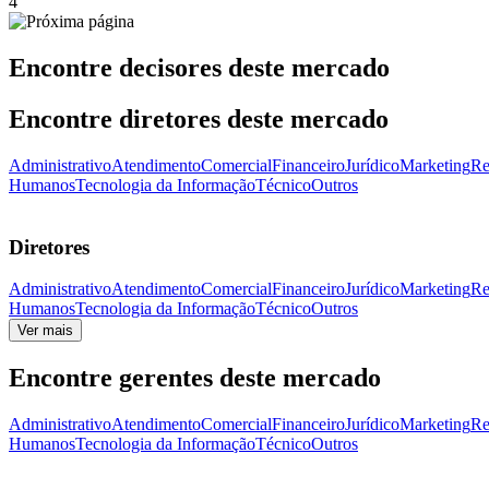
4
Encontre decisores deste mercado
Encontre diretores deste mercado
Administrativo
Atendimento
Comercial
Financeiro
Jurídico
Marketing
Re
Humanos
Tecnologia da Informação
Técnico
Outros
Diretores
Administrativo
Atendimento
Comercial
Financeiro
Jurídico
Marketing
Re
Humanos
Tecnologia da Informação
Técnico
Outros
Ver mais
Encontre gerentes deste mercado
Administrativo
Atendimento
Comercial
Financeiro
Jurídico
Marketing
Re
Humanos
Tecnologia da Informação
Técnico
Outros