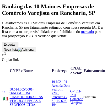
Ranking das 10 Maiores Empresas de
Comércio Varejista em Rancharia, SP
Classificamos as 10 Maiores Empresas de Comércio Varejista em
Rancharia, SP por faturamento estimado com nossa própria IA. É a
lista com a maior previsibilidade e confiabilidade
do
mercado
para
sua prospecção B2B. A verdade que vende.
Exportar
Nova lista
Copiar link
CNAE
CNPJ e Nome
Endereço
Faturamento
e Setor
19.602-194
Avenida Dom
30.614.805/0001-
Pedro Ii,
G-4511-
1°
96
NOGUEIRA
2285,
1/01
LINS
NOGUEIRA LINS
Rancharia -
Premium
Comércio
VEICULOS PECAS E
SP, 19.602-
Varejista
SERVICOS LTDA.
194