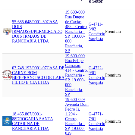
e Setor
19.600-000
Rua Duque
55.685.648/0001-30
CASA
de Caxias,
G-4711-
DOIS
485 - Centro,
3/02
IRMAOS
SUPERMERCADO
Rancharia -
Premium
Comércio
DOIS IRMAOS DE
SP, 19.600-
Varejista
RANCHARIA LTDA
000
Rancharia,
SP
19.600-000
Rua Felipe
Camarao,
03.748.192/0001-07
CASA DE
G-4722-
414 - Centro,
CARNE BOM
9/01
Rancharia -
Premium
BIFE
FRANCISCO DE LARA
Comércio
SP, 19.600-
FILHO E CIA LTDA
Varejista
000
Rancharia,
SP
19.600-029
Avenida Dom
Pedro Ii,
18.465.867/0001-
1.294 -
G-4771-
88
DROGARIA SANTA
Centro,
7/01
Premium
CATARINA DE
Rancharia -
Comércio
RANCHARIA LTDA
SP, 19.600-
Varejista
029