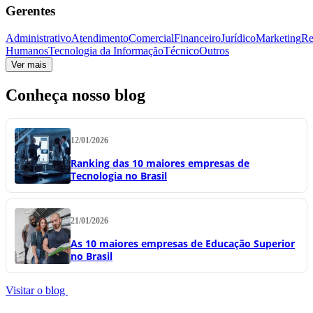
Gerentes
Administrativo
Atendimento
Comercial
Financeiro
Jurídico
Marketing
Re
Humanos
Tecnologia da Informação
Técnico
Outros
Ver mais
Conheça nosso blog
12/01/2026
Ranking das 10 maiores empresas de
Tecnologia no Brasil
21/01/2026
As 10 maiores empresas de Educação Superior
no Brasil
Visitar o blog