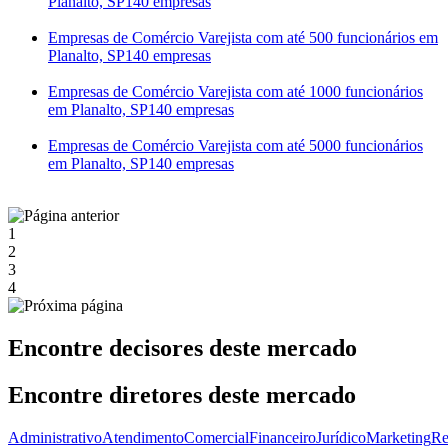
Planalto, SP
140 empresas
Empresas de Comércio Varejista com até 500 funcionários em
Planalto, SP
140 empresas
Empresas de Comércio Varejista com até 1000 funcionários
em Planalto, SP
140 empresas
Empresas de Comércio Varejista com até 5000 funcionários
em Planalto, SP
140 empresas
1
2
3
4
Encontre decisores deste mercado
Encontre diretores deste mercado
Administrativo
Atendimento
Comercial
Financeiro
Jurídico
Marketing
Re