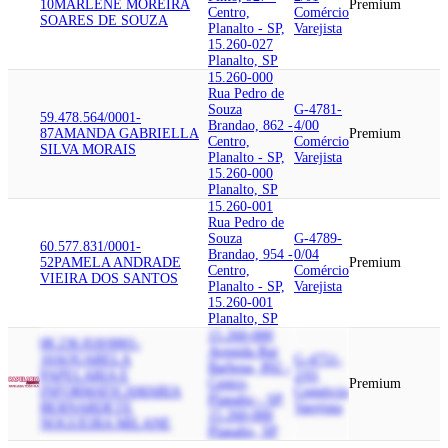
10
MARLENE MOREIRA
Premium
Centro,
Comércio
SOARES DE SOUZA
Planalto - SP,
Varejista
15.260-027
Planalto, SP
15.260-000
Rua Pedro de
Souza
G-4781-
59.478.564/0001-
Brandao, 862 -
4/00
87
AMANDA GABRIELLA
Premium
Centro,
Comércio
SILVA MORAIS
Planalto - SP,
Varejista
15.260-000
Planalto, SP
15.260-001
Rua Pedro de
Souza
G-4789-
60.577.831/0001-
Brandao, 954 -
0/04
52
PAMELA ANDRADE
Premium
Centro,
Comércio
VIEIRA DOS SANTOS
Planalto - SP,
Varejista
15.260-001
Planalto, SP
15.260-000
08.236.818/0001-
Avenida Rui
10
AQUARELA
G-4751-
Barbosa, 892 -
PAPELARIA E
2/01
Centro,
Premium
INFORMATICA
MARIA
Comércio
Planalto - SP,
BERNARDETE
Varejista
15.260-000
NOGUEIRA MILANE
Planalto, SP