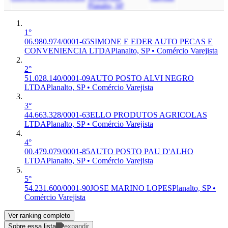
Planalto, SP
1°
06.980.974/0001-65
SIMONE E EDER AUTO PECAS E
CONVENIENCIA LTDA
Planalto, SP • Comércio Varejista
2°
51.028.140/0001-09
AUTO POSTO ALVI NEGRO
LTDA
Planalto, SP • Comércio Varejista
3°
44.663.328/0001-63
ELLO PRODUTOS AGRICOLAS
LTDA
Planalto, SP • Comércio Varejista
4°
00.479.079/0001-85
AUTO POSTO PAU D'ALHO
LTDA
Planalto, SP • Comércio Varejista
5°
54.231.600/0001-90
JOSE MARINO LOPES
Planalto, SP •
Comércio Varejista
Ver ranking completo
Sobre essa lista