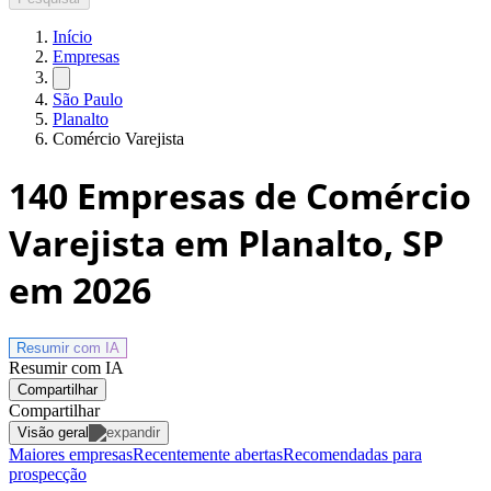
Início
Empresas
São Paulo
Planalto
Comércio Varejista
140
Empresas de Comércio
Varejista em Planalto, SP
em 2026
Resumir com
IA
Resumir com IA
Compartilhar
Compartilhar
Visão geral
Maiores empresas
Recentemente abertas
Recomendadas para
prospecção