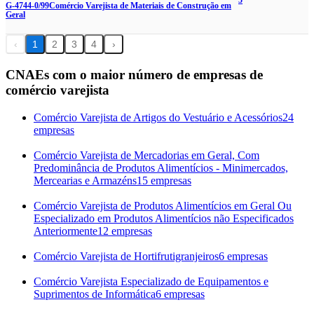
5
G-4744-0/99
Comércio Varejista de Materiais de Construção em
Geral
‹
1
2
3
4
›
CNAEs com o maior número de empresas de
comércio varejista
Comércio Varejista de Artigos do Vestuário e Acessórios
24
empresas
Comércio Varejista de Mercadorias em Geral, Com
Predominância de Produtos Alimentícios - Minimercados,
Mercearias e Armazéns
15 empresas
Comércio Varejista de Produtos Alimentícios em Geral Ou
Especializado em Produtos Alimentícios não Especificados
Anteriormente
12 empresas
Comércio Varejista de Hortifrutigranjeiros
6 empresas
Comércio Varejista Especializado de Equipamentos e
Suprimentos de Informática
6 empresas