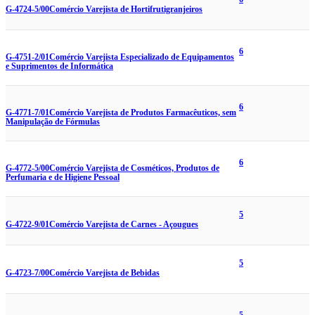
G-4724-5/00
Comércio Varejista de Hortifrutigranjeiros
6
G-4751-2/01
Comércio Varejista Especializado de Equipamentos
e Suprimentos de Informática
6
G-4771-7/01
Comércio Varejista de Produtos Farmacêuticos, sem
Manipulação de Fórmulas
6
G-4772-5/00
Comércio Varejista de Cosméticos, Produtos de
Perfumaria e de Higiene Pessoal
5
G-4722-9/01
Comércio Varejista de Carnes - Açougues
5
G-4723-7/00
Comércio Varejista de Bebidas