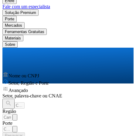
Entre
Fale com um especialista
Solução Premium
Porte
Mercados
Ferramentas Gratuitas
Materiais
Sobre
Nome ou CNPJ
Setor, Região e Porte
Avançado
Setor, palavra-chave ou CNAE
Região
Porte
Pesquisar