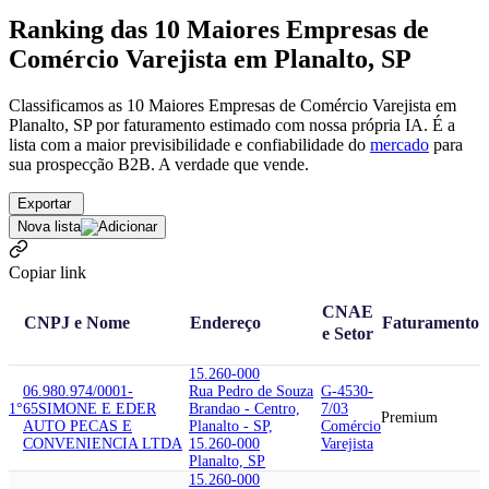
Ranking das 10 Maiores Empresas de
Comércio Varejista em Planalto, SP
Classificamos as 10 Maiores Empresas de Comércio Varejista em
Planalto, SP por faturamento estimado com nossa própria IA. É a
lista com a maior previsibilidade e confiabilidade
do
mercado
para
sua prospecção B2B. A verdade que vende.
Exportar
Nova lista
Copiar link
CNAE
CNPJ e Nome
Endereço
Faturamento
e Setor
15.260-000
06.980.974/0001-
Rua Pedro de Souza
G-4530-
1°
65
SIMONE E EDER
Brandao - Centro,
7/03
Premium
AUTO PECAS E
Planalto - SP,
Comércio
CONVENIENCIA LTDA
15.260-000
Varejista
Planalto, SP
15.260-000