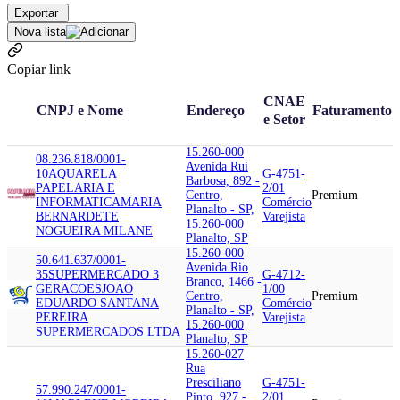
Exportar
Nova lista
Copiar link
CNAE
CNPJ e Nome
Endereço
Faturamento
e Setor
15.260-000
08.236.818/0001-
Avenida Rui
10
AQUARELA
G-4751-
Barbosa, 892 -
PAPELARIA E
2/01
Centro,
Premium
INFORMATICA
MARIA
Comércio
Planalto - SP,
BERNARDETE
Varejista
15.260-000
NOGUEIRA MILANE
Planalto, SP
15.260-000
50.641.637/0001-
Avenida Rio
35
SUPERMERCADO 3
G-4712-
Branco, 1466 -
GERACOES
JOAO
1/00
Centro,
Premium
EDUARDO SANTANA
Comércio
Planalto - SP,
PEREIRA
Varejista
15.260-000
SUPERMERCADOS LTDA
Planalto, SP
15.260-027
Rua
Presciliano
G-4751-
57.990.247/0001-
Pinto, 927 -
2/01