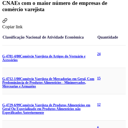
CNAEs com o maior número de empresas de
comércio varejista
Copiar link
Classificação Nacional de Atividade Econômica
Quantidade
24
G-4781-4/00
Comércio Varejista de Artigos do Vestuário e
Acessórios
15
G-4712-1/00
Comércio Varejista de Mercadorias em Geral, Com
Predominância de Produtos Alimentícios - Minimercados,
Mercearias e Armazéns
12
G-4729-6/99
Comércio Varejista de Produtos Alimentícios em
Geral Ou Especializado em Produtos Alimentícios não
Especificados Anteriormente
6