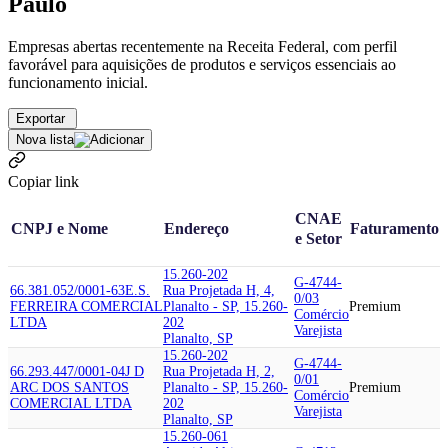
Paulo
Empresas abertas recentemente na Receita Federal, com perfil
favorável para aquisições de produtos e serviços essenciais ao
funcionamento inicial.
Exportar
Nova lista
Copiar link
CNAE
CNPJ e Nome
Endereço
Faturamento
e Setor
15.260-202
G-4744-
66.381.052/0001-63
E.S.
Rua Projetada H, 4,
0/03
FERREIRA COMERCIAL
Planalto - SP, 15.260-
Premium
Comércio
LTDA
202
Varejista
Planalto, SP
15.260-202
G-4744-
66.293.447/0001-04
J D
Rua Projetada H, 2,
0/01
ARC DOS SANTOS
Planalto - SP, 15.260-
Premium
Comércio
COMERCIAL LTDA
202
Varejista
Planalto, SP
15.260-061