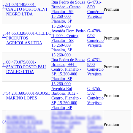
Rua Pedro de Souza
G-4731-
51.028.140/0001-
2°
Brandao - Centro,
8/00
09
AUTO POSTO ALVI
Premium
Planalto - SP,
Comércio
NEGRO LTDA
15.260-000
Varejista
Planalto, SP
15.260-039
Avenida Dom Pedro
G-4789-
44.663.328/0001-63
ELLO
3°
Ii, 909 - Centro,
0/02
PRODUTOS
Premium
Planalto - SP,
Comércio
AGRICOLAS LTDA
15.260-039
Varejista
Planalto, SP
15.260-000
Rua Pedro de Souza
G-4731-
00.479.079/0001-
4°
Brandao, 994 -
8/00
85
AUTO POSTO PAU
Premium
Centro, Planalto -
Comércio
D'ALHO LTDA
SP, 15.260-000
Varejista
Planalto, SP
15.260-000
Avenida Rui
G-4755-
5°
54.231.600/0001-90
JOSE
Barbosa, 1032 -
5/02
Premium
MARINO LOPES
Centro, Planalto -
Comércio
SP, 15.260-000
Varejista
Planalto, SP
15.260-000
06.980.974/0001-
Rua Pedro de Souza
G-4530-
6°
65
SIMONE E EDER
Brandao - Centro,
7/03
Premium
AUTO PECAS E
Planalto - SP,
Comércio
CONVENIENCIA LTDA
15.260-000
Varejista