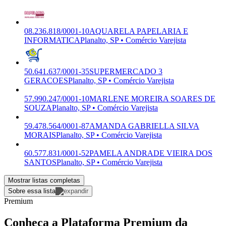
08.236.818/0001-10
AQUARELA PAPELARIA E
INFORMATICA
Planalto, SP • Comércio Varejista
50.641.637/0001-35
SUPERMERCADO 3
GERACOES
Planalto, SP • Comércio Varejista
57.990.247/0001-10
MARLENE MOREIRA SOARES DE
SOUZA
Planalto, SP • Comércio Varejista
59.478.564/0001-87
AMANDA GABRIELLA SILVA
MORAIS
Planalto, SP • Comércio Varejista
60.577.831/0001-52
PAMELA ANDRADE VIEIRA DOS
SANTOS
Planalto, SP • Comércio Varejista
Mostrar listas completas
Sobre essa lista
Premium
Conheça a Plataforma Premium da