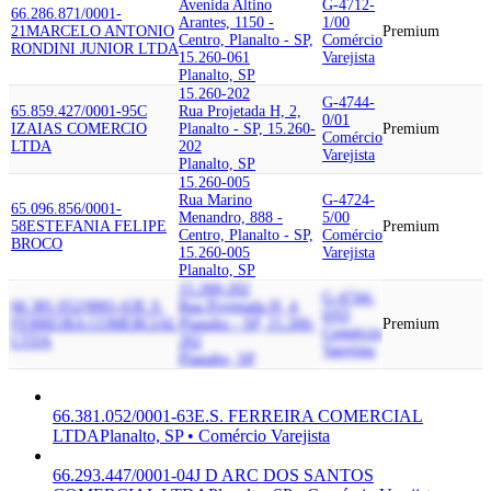
Avenida Altino
G-4712-
66.286.871/0001-
Arantes, 1150 -
1/00
21
MARCELO ANTONIO
Premium
Centro, Planalto - SP,
Comércio
RONDINI JUNIOR LTDA
15.260-061
Varejista
Planalto, SP
15.260-202
G-4744-
65.859.427/0001-95
C
Rua Projetada H, 2,
0/01
IZAIAS COMERCIO
Planalto - SP, 15.260-
Premium
Comércio
LTDA
202
Varejista
Planalto, SP
15.260-005
Rua Marino
G-4724-
65.096.856/0001-
Menandro, 888 -
5/00
58
ESTEFANIA FELIPE
Premium
Centro, Planalto - SP,
Comércio
BROCO
15.260-005
Varejista
Planalto, SP
15.260-202
G-4744-
66.381.052/0001-63
E.S.
Rua Projetada H, 4,
0/03
FERREIRA COMERCIAL
Planalto - SP, 15.260-
Premium
Comércio
LTDA
202
Varejista
Planalto, SP
66.381.052/0001-63
E.S. FERREIRA COMERCIAL
LTDA
Planalto, SP • Comércio Varejista
66.293.447/0001-04
J D ARC DOS SANTOS