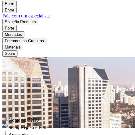
Entre
Entre
Fale com um especialista
Solução Premium
Porte
Mercados
Ferramentas Gratuitas
Materiais
Sobre
Nome ou CNPJ
Setor, Região e Porte
Avançado