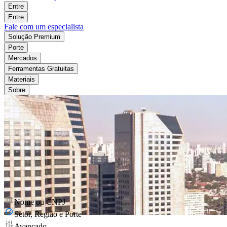
Entre
Entre
Fale com um especialista
Solução Premium
Porte
Mercados
Ferramentas Gratuitas
Materiais
Sobre
Nome ou CNPJ
Setor, Região e Porte
Avançado