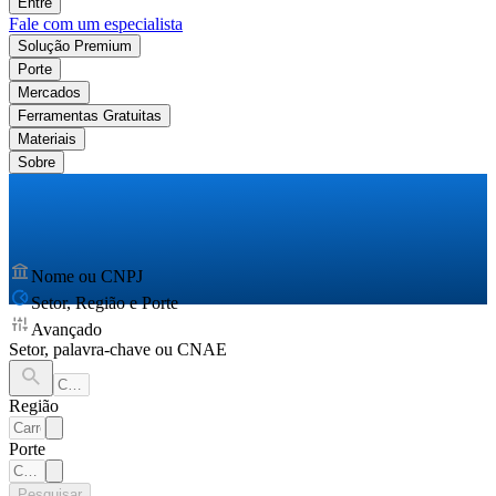
Entre
Fale com um especialista
Solução Premium
Porte
Mercados
Ferramentas Gratuitas
Materiais
Sobre
Nome ou CNPJ
Setor, Região e Porte
Avançado
Setor, palavra-chave ou CNAE
Região
Porte
Pesquisar