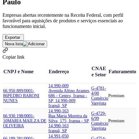
Paulo
Empresas abertas recentemente na Receita Federal, com perfil
favorável para aquisições de produtos e serviços essenciais ao
funcionamento inicial.
Exportar
Nova lista
Copiar link
CNAE
CNPJ e Nome
Endereço
Faturamento
e Setor
14.990-009
G-4781-
66.950.889/0001-
Avenida Altino Arantes,
4/00
86
PEDRO BARONI
686 - Centro, Irapua -
Premium
Comércio
NUNES
SP, 14.990-009
Varejista
Irapuã, SP
14.990-163
G-4729-
66.930.198/0001-
Rua Maria Moreira da
6/99
10
MARIA MAILZA DE
Silva, 175, Irapua - SP,
Premium
Comércio
OLIVEIRA
14.990-163
Varejista
Irapuã, SP
14.991-050
66.189.281/0001-
G-4754-