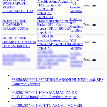
Avenida Altino Arantes,
80
NITO AROSTI
7/01
1185, Irapua - SP,
Premium
MOVEIS
Comércio
14.991-050
PLANEJADOS LTDA
Varejista
Irapuã, SP
14.990-013
G-4713-
66.199.833/0001-
Praca Monsenhor Simao
0/02
31
CAROLINE
Backer, 259 - Centro,
Premium
Comércio
FERRARI COSTA
Irapua - SP, 14.990-013
Varejista
Irapuã, SP
14.990-136
G-4755-
66.020.321/0001-
Rua Jose Gimenez, 95,
5/01
66
MARIA APARECIDA
Premium
Irapua - SP, 14.990-136
Comércio
DO NASCIMENTO
Irapuã, SP
Varejista
14.990-009
G-4781-
66.950.889/0001-
Avenida Altino Arantes,
4/00
86
PEDRO BARONI
686 - Centro, Irapua -
Premium
Comércio
NUNES
SP, 14.990-009
Varejista
Irapuã, SP
66.950.889/0001-86
PEDRO BARONI NUNES
Irapuã, SP •
Comércio Varejista
66.930.198/0001-10
MARIA MAILZA DE
OLIVEIRA
Irapuã, SP • Comércio Varejista
66.189.281/0001-80
NITO AROSTI MOVEIS