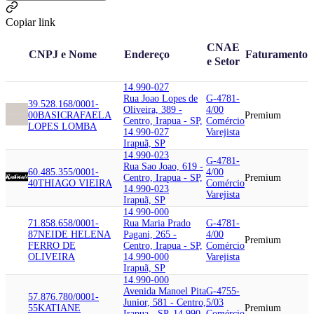
Copiar link
CNAE
CNPJ e Nome
Endereço
Faturamento
e Setor
14.990-027
Rua Joao Lopes de
G-4781-
39.528.168/0001-
Oliveira, 389 -
4/00
00
BASIC
RAFAELA
Premium
Centro, Irapua - SP,
Comércio
LOPES LOMBA
14.990-027
Varejista
Irapuã, SP
14.990-023
G-4781-
Rua Sao Joao, 619 -
60.485.355/0001-
4/00
Centro, Irapua - SP,
Premium
40
THIAGO VIEIRA
Comércio
14.990-023
Varejista
Irapuã, SP
14.990-000
71.858.658/0001-
Rua Maria Prado
G-4781-
87
NEIDE HELENA
Pagani, 265 -
4/00
Premium
FERRO DE
Centro, Irapua - SP,
Comércio
OLIVEIRA
14.990-000
Varejista
Irapuã, SP
14.990-000
Avenida Manoel Pita
G-4755-
57.876.780/0001-
Junior, 581 - Centro,
5/03
55
KATIANE
Premium
Irapua - SP, 14.990-
Comércio