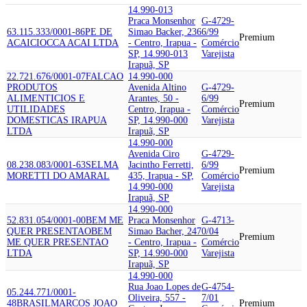
14.990-013
Praca Monsenhor
G-4729-
63.115.333/0001-86
PE DE
Simao Backer, 236
6/99
Premium
ACAI
CIOCCA ACAI LTDA
- Centro, Irapua -
Comércio
SP, 14.990-013
Varejista
Irapuã, SP
22.721.676/0001-07
FALCAO
14.990-000
PRODUTOS
Avenida Altino
G-4729-
ALIMENTICIOS E
Arantes, 50 -
6/99
Premium
UTILIDADES
Centro, Irapua -
Comércio
DOMESTICAS IRAPUA
SP, 14.990-000
Varejista
LTDA
Irapuã, SP
14.990-000
Avenida Ciro
G-4729-
08.238.083/0001-63
SELMA
Jacintho Ferretti,
6/99
Premium
MORETTI DO AMARAL
435, Irapua - SP,
Comércio
14.990-000
Varejista
Irapuã, SP
14.990-000
52.831.054/0001-00
BEM ME
Praca Monsenhor
G-4713-
QUER PRESENTAO
BEM
Simao Bacher, 247
0/04
Premium
ME QUER PRESENTAO
- Centro, Irapua -
Comércio
LTDA
SP, 14.990-000
Varejista
Irapuã, SP
14.990-000
Rua Joao Lopes de
G-4754-
05.244.771/0001-
Oliveira, 557 -
7/01
48
BRASIL
MARCOS JOAO
Premium