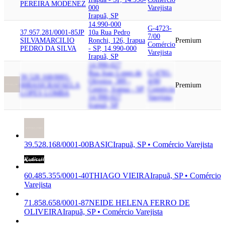
PEREIRA MODENEZ
000
Varejista
Irapuã, SP
14.990-000
G-4723-
37.957.281/0001-85
JP
10a Rua Pedro
7/00
SILVA
MARCILIO
Ronchi, 126, Irapua
Premium
Comércio
PEDRO DA SILVA
- SP, 14.990-000
Varejista
Irapuã, SP
14.990-027
Rua Joao Lopes de
G-4781-
39.528.168/0001-
Oliveira, 389 -
4/00
00
BASIC
RAFAELA
Premium
Centro, Irapua - SP,
Comércio
LOPES LOMBA
14.990-027
Varejista
Irapuã, SP
39.528.168/0001-00
BASIC
Irapuã, SP • Comércio Varejista
60.485.355/0001-40
THIAGO VIEIRA
Irapuã, SP • Comércio
Varejista
71.858.658/0001-87
NEIDE HELENA FERRO DE
OLIVEIRA
Irapuã, SP • Comércio Varejista