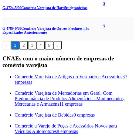
5
G-4724-5/00
Comércio Varejista de Hortifrutigranjeiros
5
G-4789-0/99
Comércio Varejista de Outros Produtos não
Especificados Anteriormente
‹
1
2
3
4
5
›
CNAEs com o maior número de empresas de
comércio varejista
Comércio Varejista de Artigos do Vestuário e Acessórios
37
empresas
Comércio Varejista de Mercadorias em Geral, Com
Predominância de Produtos Alimentícios - Minimercados,
Mercearias e Armazéns
11 empresas
Comércio Varejista de Bebidas
9 empresas
Comércio a Varejo de Peças e Acessórios Novos para
Veículos Automotores
8 empresas