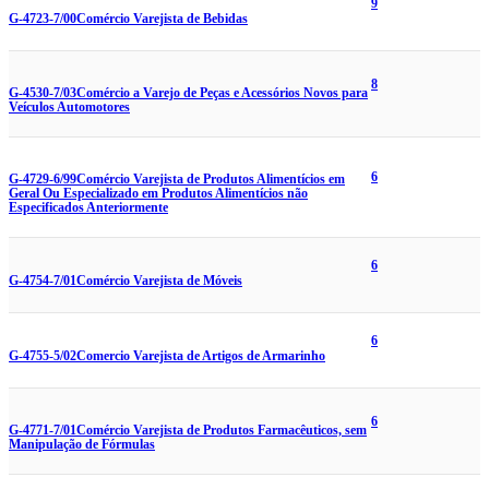
9
G-4723-7/00
Comércio Varejista de Bebidas
8
G-4530-7/03
Comércio a Varejo de Peças e Acessórios Novos para
Veículos Automotores
6
G-4729-6/99
Comércio Varejista de Produtos Alimentícios em
Geral Ou Especializado em Produtos Alimentícios não
Especificados Anteriormente
6
G-4754-7/01
Comércio Varejista de Móveis
6
G-4755-5/02
Comercio Varejista de Artigos de Armarinho
6
G-4771-7/01
Comércio Varejista de Produtos Farmacêuticos, sem
Manipulação de Fórmulas