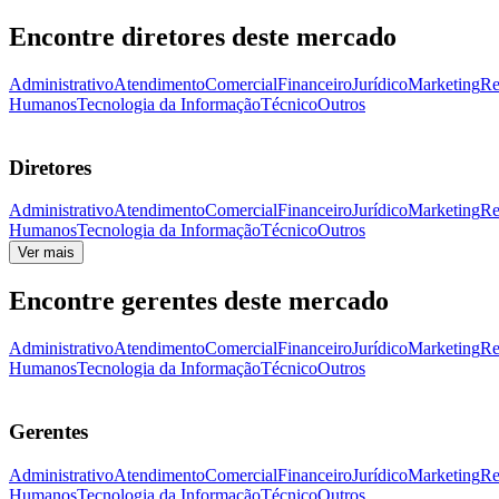
Encontre diretores deste mercado
Administrativo
Atendimento
Comercial
Financeiro
Jurídico
Marketing
Re
Humanos
Tecnologia da Informação
Técnico
Outros
Diretores
Administrativo
Atendimento
Comercial
Financeiro
Jurídico
Marketing
Re
Humanos
Tecnologia da Informação
Técnico
Outros
Ver mais
Encontre gerentes deste mercado
Administrativo
Atendimento
Comercial
Financeiro
Jurídico
Marketing
Re
Humanos
Tecnologia da Informação
Técnico
Outros
Gerentes
Administrativo
Atendimento
Comercial
Financeiro
Jurídico
Marketing
Re
Humanos
Tecnologia da Informação
Técnico
Outros