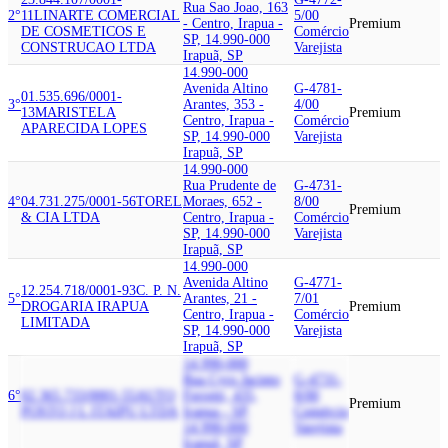
Rua Sao Joao, 163
2°
11
LINARTE COMERCIAL
5/00
- Centro, Irapua -
Premium
DE COSMETICOS E
Comércio
SP, 14.990-000
CONSTRUCAO LTDA
Varejista
Irapuã, SP
14.990-000
Avenida Altino
G-4781-
01.535.696/0001-
3°
Arantes, 353 -
4/00
13
MARISTELA
Premium
Centro, Irapua -
Comércio
APARECIDA LOPES
SP, 14.990-000
Varejista
Irapuã, SP
14.990-000
Rua Prudente de
G-4731-
4°
04.731.275/0001-56
TOREL
Moraes, 652 -
8/00
Premium
& CIA LTDA
Centro, Irapua -
Comércio
SP, 14.990-000
Varejista
Irapuã, SP
14.990-000
Avenida Altino
G-4771-
12.254.718/0001-93
C. P. N.
5°
Arantes, 21 -
7/01
DROGARIA IRAPUA
Premium
Centro, Irapua -
Comércio
LIMITADA
SP, 14.990-000
Varejista
Irapuã, SP
14.990-000
Rua Cyro Jacinto
G-4731-
6°
02.365.733/0001-55
AUTO
Ferretti, 435,
8/00
Premium
POSTO J L ITAIPU LTDA
Irapua - SP,
Comércio
14.990-000
Varejista
Irapuã, SP