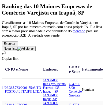
Ranking das 10 Maiores Empresas de
Comércio Varejista em Irapuã, SP
Classificamos as 10 Maiores Empresas de Comércio Varejista em
Irapuã, SP por faturamento estimado com nossa própria IA. É a lista
com a maior previsibilidade e confiabilidade
do
mercado
para sua
prospecção B2B. A verdade que vende.
Exportar
Nova lista
Copiar link
CNAE
CNPJ e Nome
Endereço
Faturamento
e Setor
14.990-000
Rua Cyro Jacinto
G-4731-
1°
02.365.733/0001-55
AUTO
Ferretti, 435,
8/00
Premium
POSTO J L ITAIPU LTDA
Irapua - SP,
Comércio
14.990-000
Varejista
Irapuã, SP
14.990-000
23.844.107/0001-
G-4772-