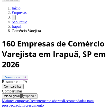
Início
Empresas
São Paulo
Irapuã
Comércio Varejista
160
Empresas de Comércio
Varejista em Irapuã, SP
em
2026
Resumir com
IA
Resumir com IA
Compartilhar
Compartilhar
Visão geral
Maiores empresas
Recentemente abertas
Recomendadas para
prospecção
Em crescimento