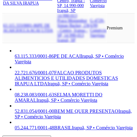
Centro, Irapua -
Comércio
DA SILVA IRAPUA
SP, 14.990-000
Varejista
Irapuã, SP
14.990-013
Praca Monsenhor
G-4729-
63.115.333/0001-86
PE DE
Simao Backer, 236
6/99
Premium
ACAI
CIOCCA ACAI LTDA
- Centro, Irapua -
Comércio
SP, 14.990-013
Varejista
Irapuã, SP
63.115.333/0001-86
PE DE ACAI
Irapuã, SP • Comércio
Varejista
22.721.676/0001-07
FALCAO PRODUTOS
ALIMENTICIOS E UTILIDADES DOMESTICAS
IRAPUA LTDA
Irapuã, SP • Comércio Varejista
08.238.083/0001-63
SELMA MORETTI DO
AMARAL
Irapuã, SP • Comércio Varejista
52.831.054/0001-00
BEM ME QUER PRESENTAO
Irapuã,
SP • Comércio Varejista
05.244.771/0001-48
BRASIL
Irapuã, SP • Comércio Varejista