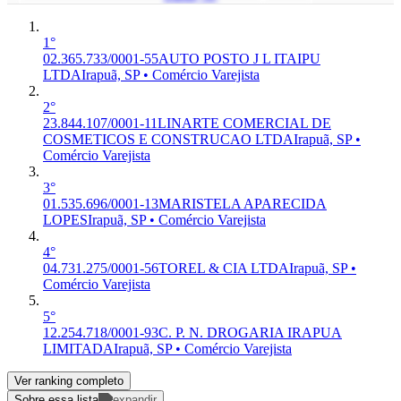
1°
02.365.733/0001-55
AUTO POSTO J L ITAIPU
LTDA
Irapuã, SP • Comércio Varejista
2°
23.844.107/0001-11
LINARTE COMERCIAL DE
COSMETICOS E CONSTRUCAO LTDA
Irapuã, SP •
Comércio Varejista
3°
01.535.696/0001-13
MARISTELA APARECIDA
LOPES
Irapuã, SP • Comércio Varejista
4°
04.731.275/0001-56
TOREL & CIA LTDA
Irapuã, SP •
Comércio Varejista
5°
12.254.718/0001-93
C. P. N. DROGARIA IRAPUA
LIMITADA
Irapuã, SP • Comércio Varejista
Ver ranking completo
Sobre essa lista