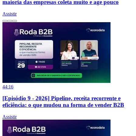
maioria das empresas coleta muito e age pouco
Assistir
44:16
[Episódio 9 - 2026] Pipeline, receita recorrente e
eficiência: o que mudou na forma de vender B2B
Assistir