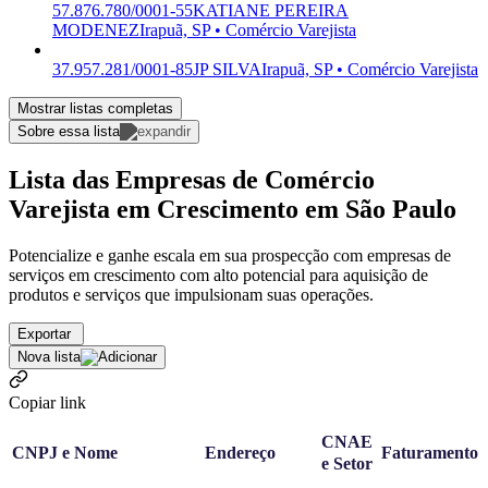
57.876.780/0001-55
KATIANE PEREIRA
MODENEZ
Irapuã, SP • Comércio Varejista
37.957.281/0001-85
JP SILVA
Irapuã, SP • Comércio Varejista
Mostrar listas completas
Sobre essa lista
Lista das Empresas de Comércio
Varejista em Crescimento em São Paulo
Potencialize e ganhe escala em sua prospecção com empresas de
serviços em crescimento com alto potencial para aquisição de
produtos e serviços que impulsionam suas operações.
Exportar
Nova lista
Copiar link
CNAE
CNPJ e Nome
Endereço
Faturamento
e Setor