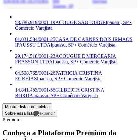
XAVIER DE OLIVEIRA
000
Varejista
Ipaussu, SP
53.786.919/0001-19
ACOUGE SAO JORGE
Ipaussu, SP •
Comércio Varejista
01.031.584/0001-25
CASA DE CARNES DOIS IRMAOS
IPAUSSU LTDA
Ipaussu, SP • Comércio Varejista
29.174.518/0001-23
ACOUGUE E MERCEARIA
FRASSON LTDA
Ipaussu, SP • Comércio Varejista
04.598.765/0001-26
PATRICIA CRISTINA
EGREJAS
Ipaussu, SP • Comércio Varejista
14.841.453/0001-55
GILBERTA CRISTINA
BORDA
Ipaussu, SP • Comércio Varejista
Mostrar listas completas
Sobre essa lista
Premium
Conheça a Plataforma Premium da