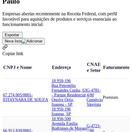
Paulo
Empresas abertas recentemente na Receita Federal, com perfil
favorável para aquisições de produtos e serviços essenciais ao
funcionamento inicial.
Exportar
Nova lista
Copiar link
CNAE
CNPJ e Nome
Endereço
Faturamento
e Setor
18.950-196
Rua Petronilio
Fernandes Cunha, 63
G-4781-
67.274.005/0001-
- Parque Residencial
4/00
Premium
83
TAYNARA DE SOUZA
Onofre Ortiz,
Comércio
Ipaussu - SP,
Varejista
18.950-196
Ipaussu, SP
18.950-500
Avenida Emilia
G-4723-
Rodrigues de Moraes
66.913.839/0001-
7/00