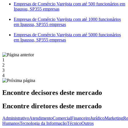
Empresas de Comércio Varejista com até 500 funcionários em
Ipaussu, SP
355 empresas
Empresas de Comércio Varejista com até 1000 funcionários
em Ipaussu, SP
355 empresas
Empresas de Comércio Varejista com até 5000 funcionários
em Ipaussu, SP
355 empresas
1
2
3
4
Encontre decisores deste mercado
Encontre diretores deste mercado
Administrativo
Atendimento
Comercial
Financeiro
Jurídico
Marketing
Re
Humanos
Tecnologia da Informação
Técnico
Outros