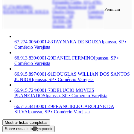
Fernandes Cunha, 63
G-4781-
67.274.005/0001-
- Parque Residencial
4/00
Premium
83
TAYNARA DE SOUZA
Onofre Ortiz,
Comércio
Ipaussu - SP,
Varejista
18.950-196
Ipaussu, SP
67.274.005/0001-83
TAYNARA DE SOUZA
Ipaussu, SP •
Comércio Varejista
66.913.839/0001-29
DANIEL FERMINO
Ipaussu, SP •
Comércio Varejista
66.915.897/0001-91
DOUGLAS WILLIAN DOS SANTOS
JUNIOR
Ipaussu, SP • Comércio Varejista
66.915.724/0001-73
DELUCIO MOVEIS
PLANEJADOS
Ipaussu, SP • Comércio Varejista
66.713.441/0001-49
FRANCIELE CAROLINE DA
SILVA
Ipaussu, SP • Comércio Varejista
Mostrar listas completas
Sobre essa lista