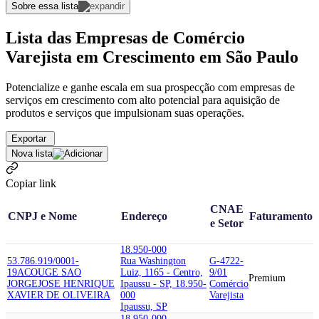
Sobre essa lista
Lista das Empresas de Comércio
Varejista em Crescimento em São Paulo
Potencialize e ganhe escala em sua prospecção com empresas de
serviços em crescimento com alto potencial para aquisição de
produtos e serviços que impulsionam suas operações.
Exportar
Nova lista
Copiar link
CNAE
CNPJ e Nome
Endereço
Faturamento
e Setor
18.950-000
53.786.919/0001-
Rua Washington
G-4722-
19
ACOUGE SAO
Luiz, 1165 - Centro,
9/01
Premium
JORGE
JOSE HENRIQUE
Ipaussu - SP, 18.950-
Comércio
XAVIER DE OLIVEIRA
000
Varejista
Ipaussu, SP
18.950-000