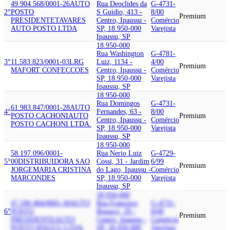
49.904.568/0001-26
AUTO
Rua Deoclides da
G-4731-
2°
POSTO
S Guidio, 413 -
8/00
Premium
PRESIDENTE
TAVARES
Centro, Ipaussu -
Comércio
AUTO POSTO LTDA
SP, 18.950-000
Varejista
Ipaussu, SP
18.950-000
Rua Washington
G-4781-
3°
11.583.823/0001-03
LRG
Luiz, 1134 -
4/00
Premium
MAFORT CONFECCOES
Centro, Ipaussu -
Comércio
SP, 18.950-000
Varejista
Ipaussu, SP
18.950-000
Rua Domingos
G-4731-
61.983.847/0001-28
AUTO
4°
Fernandes, 63 -
8/00
POSTO CACHONI
AUTO
Premium
Centro, Ipaussu -
Comércio
POSTO CACHONI LTDA.
SP, 18.950-000
Varejista
Ipaussu, SP
18.950-000
58.197.096/0001-
Rua Nerio Luiz
G-4729-
5°
00
DISTRIBUIDORA SAO
Cossi, 31 - Jardim
6/99
Premium
JORGE
MARIA CRISTINA
do Lago, Ipaussu -
Comércio
MARCONDES
SP, 18.950-000
Varejista
Ipaussu, SP
18.950-000
47.590.484/0001-30
AUTO
Rua Francisco
G-4731-
6°
POSTO
Bonacci, 29 -
8/00
Premium
PRESIDENTE
AUTO
Centro, Ipaussu -
Comércio
POSTO IPAUCU LTDA
SP, 18.950-000
Varejista