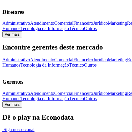
Diretores
Administrativo
Atendimento
Comercial
Financeiro
Jurídico
Marketing
Re
Humanos
Tecnologia da Informação
Técnico
Outros
Ver mais
Encontre gerentes deste mercado
Administrativo
Atendimento
Comercial
Financeiro
Jurídico
Marketing
Re
Humanos
Tecnologia da Informação
Técnico
Outros
Gerentes
Administrativo
Atendimento
Comercial
Financeiro
Jurídico
Marketing
Re
Humanos
Tecnologia da Informação
Técnico
Outros
Ver mais
Dê o play na Econodata
Siga nosso canal