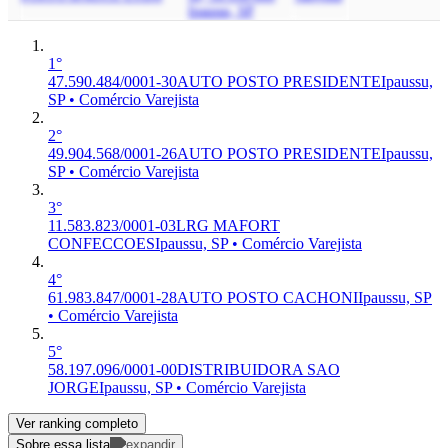
Ipaussu, SP
1°
47.590.484/0001-30
AUTO POSTO PRESIDENTE
Ipaussu,
SP • Comércio Varejista
2°
49.904.568/0001-26
AUTO POSTO PRESIDENTE
Ipaussu,
SP • Comércio Varejista
3°
11.583.823/0001-03
LRG MAFORT
CONFECCOES
Ipaussu, SP • Comércio Varejista
4°
61.983.847/0001-28
AUTO POSTO CACHONI
Ipaussu, SP
• Comércio Varejista
5°
58.197.096/0001-00
DISTRIBUIDORA SAO
JORGE
Ipaussu, SP • Comércio Varejista
Ver ranking completo
Sobre essa lista