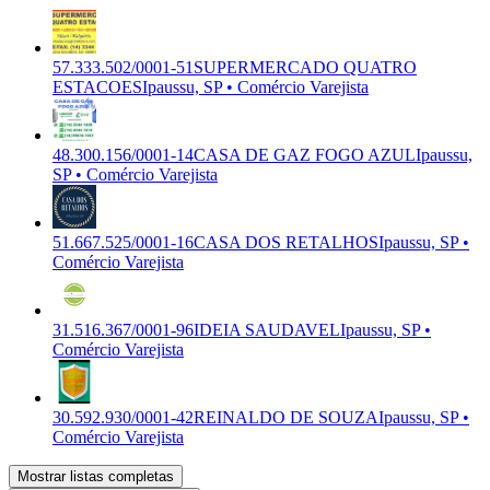
57.333.502/0001-51
SUPERMERCADO QUATRO
ESTACOES
Ipaussu, SP • Comércio Varejista
48.300.156/0001-14
CASA DE GAZ FOGO AZUL
Ipaussu,
SP • Comércio Varejista
51.667.525/0001-16
CASA DOS RETALHOS
Ipaussu, SP •
Comércio Varejista
31.516.367/0001-96
IDEIA SAUDAVEL
Ipaussu, SP •
Comércio Varejista
30.592.930/0001-42
REINALDO DE SOUZA
Ipaussu, SP •
Comércio Varejista
Mostrar listas completas