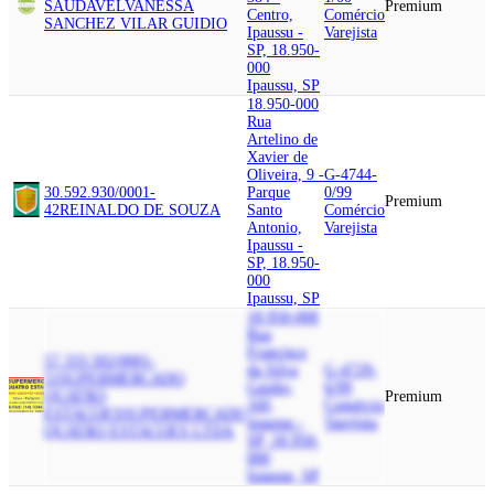
SAUDAVEL
VANESSA
Premium
Centro,
Comércio
SANCHEZ VILAR GUIDIO
Ipaussu -
Varejista
SP, 18.950-
000
Ipaussu, SP
18.950-000
Rua
Artelino de
Xavier de
Oliveira, 9 -
G-4744-
30.592.930/0001-
Parque
0/99
Premium
42
REINALDO DE SOUZA
Santo
Comércio
Antonio,
Varejista
Ipaussu -
SP, 18.950-
000
Ipaussu, SP
18.950-000
Rua
Francisco
57.333.502/0001-
da Silva
G-4729-
51
SUPERMERCADO
Guidio,
6/99
QUATRO
Premium
160,
Comércio
ESTACOES
SUPERMERCADO
Ipaussu -
Varejista
QUATRO ESTACOES LTDA
SP, 18.950-
000
Ipaussu, SP