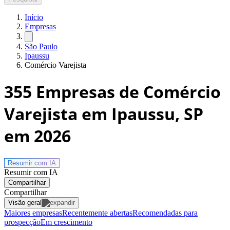
Início
Empresas
São Paulo
Ipaussu
Comércio Varejista
355
Empresas de Comércio
Varejista em Ipaussu, SP
em 2026
Resumir com
IA
Resumir com IA
Compartilhar
Compartilhar
Visão geral
Maiores empresas
Recentemente abertas
Recomendadas para
prospecção
Em crescimento