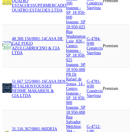
QUATRO
Premium
160,
Comércio
ESTACOES
SUPERMERCADO
Ipaussu -
Varejista
QUATRO ESTACOES LTDA
SP, 18.950-
000
Ipaussu, SP
18.950-025
Rua
Washington
48.300.156/0001-14
CASA DE
G-4784-
Luiz, 826 -
GAZ FOGO
9/00
Centro,
Premium
AZUL
GARROCINO & CIA
Comércio
Ipaussu -
LTDA
Varejista
SP, 18.950-
025
Ipaussu, SP
18.950-000
PR Dr
Rafael de
51.667.525/0001-16
CASA DOS
G-4781-
Souza, 14 -
RETALHOS
YOUSSEF
4/00
Centro,
Premium
NEHME MAKARIOS &
Comércio
Ipaussu -
CIA.LTDA
Varejista
SP, 18.950-
000
Ipaussu, SP
18.950-000
Rua
Salvador
Melchior,
G-4712-
31.516.367/0001-96
IDEIA
384 -
1/00