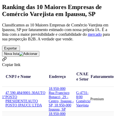
Ranking das 10 Maiores Empresas de
Comércio Varejista em Ipaussu, SP
Classificamos as 10 Maiores Empresas de Comércio Varejista em
Ipaussu, SP por faturamento estimado com nossa própria IA. É a
lista com a maior previsibilidade e confiabilidade
do
mercado
para
sua prospecção B2B. A verdade que vende.
Exportar
Nova lista
Copiar link
CNAE
CNPJ e Nome
Endereço
Faturamento
e Setor
18.950-000
47.590.484/0001-30
AUTO
Rua Francisco
G-4731-
1°
POSTO
Bonacci, 29 -
8/00
Premium
PRESIDENTE
AUTO
Centro, Ipaussu -
Comércio
POSTO IPAUCU LTDA
SP, 18.950-000
Varejista
Ipaussu, SP
18.950-000