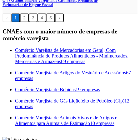
G-4772-5/00
Comércio Varejista de Cosméticos, Produtos de
Perfumaria e de Higiene Pessoal
‹
1
2
3
4
5
›
CNAEs com o maior número de empresas de
comércio varejista
Comércio Varejista de Mercadorias em Geral, Com
Predominância de Produtos Alimentícios - Minimercados,
Mercearias e Armazéns
69 empresas
Comércio Varejista de Artigos do Vestuário e Acessórios
67
empresas
Comércio Varejista de Bebidas
19 empresas
Comércio Varejista de Gás Liqüefeito de Petróleo (Glp)
12
empresas
Comércio Varejista de Animais Vivos e de Artigos e
Alimentos para Animais de Estimação
10 empresas