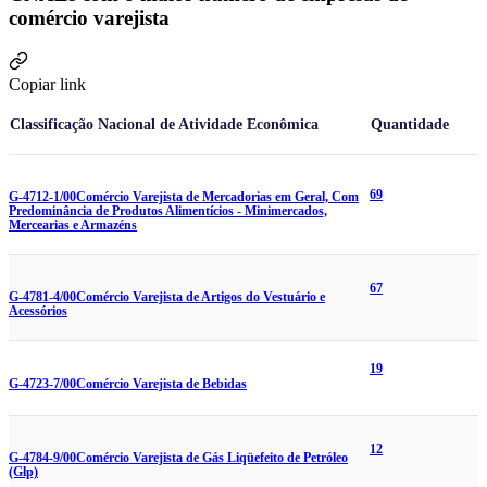
comércio varejista
Copiar link
Classificação Nacional de Atividade Econômica
Quantidade
69
G-4712-1/00
Comércio Varejista de Mercadorias em Geral, Com
Predominância de Produtos Alimentícios - Minimercados,
Mercearias e Armazéns
67
G-4781-4/00
Comércio Varejista de Artigos do Vestuário e
Acessórios
19
G-4723-7/00
Comércio Varejista de Bebidas
12
G-4784-9/00
Comércio Varejista de Gás Liqüefeito de Petróleo
(Glp)