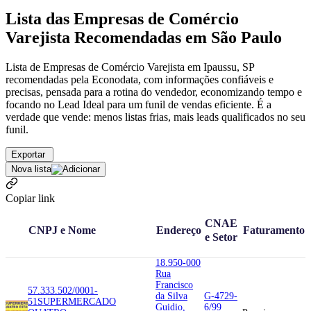
Lista das Empresas de Comércio
Varejista Recomendadas em São Paulo
Lista de Empresas de Comércio Varejista em Ipaussu, SP
recomendadas pela Econodata, com informações confiáveis e
precisas, pensada para a rotina do vendedor, economizando tempo e
focando no Lead Ideal para um funil de vendas eficiente. É a
verdade que vende: menos listas frias, mais leads qualificados no seu
funil.
Exportar
Nova lista
Copiar link
CNAE
CNPJ e Nome
Endereço
Faturamento
e Setor
18.950-000
Rua
Francisco
57.333.502/0001-
da Silva
G-4729-
51
SUPERMERCADO
Guidio,
6/99