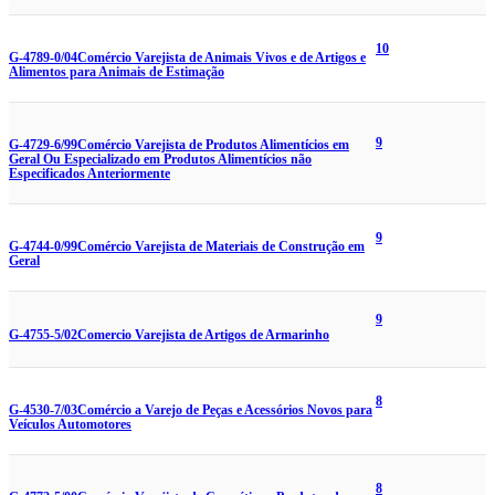
10
G-4789-0/04
Comércio Varejista de Animais Vivos e de Artigos e
Alimentos para Animais de Estimação
9
G-4729-6/99
Comércio Varejista de Produtos Alimentícios em
Geral Ou Especializado em Produtos Alimentícios não
Especificados Anteriormente
9
G-4744-0/99
Comércio Varejista de Materiais de Construção em
Geral
9
G-4755-5/02
Comercio Varejista de Artigos de Armarinho
8
G-4530-7/03
Comércio a Varejo de Peças e Acessórios Novos para
Veículos Automotores
8