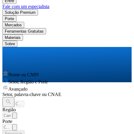
Entre
Fale com um especialista
Solução Premium
Porte
Mercados
Ferramentas Gratuitas
Materiais
Sobre
Nome ou CNPJ
Setor, Região e Porte
Avançado
Setor, palavra-chave ou CNAE
Região
Porte
Pesquisar