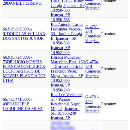
Leite, 1215 - Jardim
Premium
29
DANIEL FERMINO
Comércio
Cocaja, Ipaussu - SP,
Varejista
18.950-500
Ipaussu, SP
18.950-568
Rua Antonio Carlos
G-4751-
66.915.897/0001-
Fernandes Vicente,
2/01
91
DOUGLAS WILLIAN
30 - Jardim Cocaja
Premium
Comércio
DOS SANTOS JUNIOR
Ii, Ipaussu - SP,
Varejista
18.950-568
Ipaussu, SP
18.952-000
66.915.724/0001-
Estrada Municipal
73
DELUCIO MOVEIS
Marcolino Braz, 160
G-4754-
PLANEJADOS
LUCIO &
- Distrito Industrial
7/01
Premium
LUCIO ARTIGOS DE
Francisco Perez
Comércio
MOVEIS PLANEJADOS
Moya, Ipaussu - SP,
Varejista
LTDA
18.952-000
Ipaussu, SP
18.950-240
Rua Jose Verdeloni,
G-4781-
66.713.441/0001-
61 - Parque
4/00
49
FRANCIELE
Residencial Nagib
Premium
Comércio
CAROLINE DA SILVA
Miguel, Ipaussu -
Varejista
SP, 18.950-240
Ipaussu, SP
18.950-196
Rua Petronilio