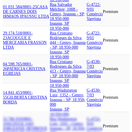
Rua Salvador
G-4722-
01.031.584/0001-25
CASA
Melchior, 1008 -
9/01
DE CARNES DOIS
Premium
Centro, Ipaussu - SP,
Comércio
IRMAOS IPAUSSU LTDA
18.950-000
Varejista
Ipaussu, SP
18.950-000
29.174.518/0001-
Rua Cristiano
G-4722-
23
ACOUGUE E
Rodrigues da Silva,
9/01
Premium
MERCEARIA FRASSON
444 - Centro, Ipaussu
Comércio
LTDA
- SP, 18.950-000
Varejista
Ipaussu, SP
18.950-000
Rua Cristiano
G-4530-
04.598.765/0001-
Rodrigues da Silva,
7/03
26
PATRICIA CRISTINA
Premium
413 - Centro, Ipaussu
Comércio
EGREJAS
- SP, 18.950-000
Varejista
Ipaussu, SP
18.950-000
Rua Washington
G-4530-
14.841.453/0001-
Luiz, 1352 - Centro,
7/03
55
GILBERTA CRISTINA
Premium
Ipaussu - SP, 18.950-
Comércio
BORDA
000
Varejista
Ipaussu, SP
18.950-000
53.786.919/0001-
Rua Washington
G-4722-
19
ACOUGE SAO
Luiz, 1165 - Centro,
9/01
Premium
JORGE
JOSE HENRIQUE
Ipaussu - SP, 18.950-
Comércio