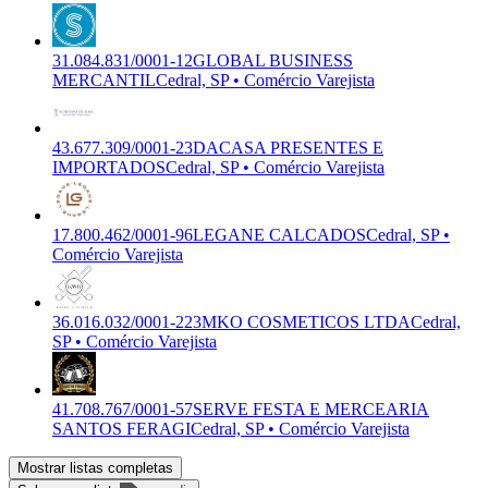
31.084.831/0001-12
GLOBAL BUSINESS
MERCANTIL
Cedral, SP • Comércio Varejista
43.677.309/0001-23
DACASA PRESENTES E
IMPORTADOS
Cedral, SP • Comércio Varejista
17.800.462/0001-96
LEGANE CALCADOS
Cedral, SP •
Comércio Varejista
36.016.032/0001-22
3MKO COSMETICOS LTDA
Cedral,
SP • Comércio Varejista
41.708.767/0001-57
SERVE FESTA E MERCEARIA
SANTOS FERAGI
Cedral, SP • Comércio Varejista
Mostrar listas completas