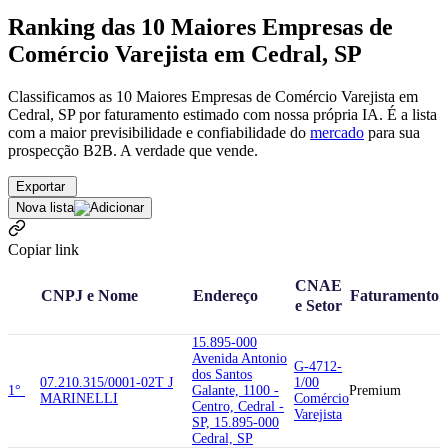
Ranking das 10 Maiores Empresas de
Comércio Varejista em Cedral, SP
Classificamos as 10 Maiores Empresas de Comércio Varejista em
Cedral, SP por faturamento estimado com nossa própria IA. É a lista
com a maior previsibilidade e confiabilidade
do
mercado
para sua
prospecção B2B. A verdade que vende.
Exportar
Nova lista
Copiar link
CNAE
CNPJ e Nome
Endereço
Faturamento
e Setor
15.895-000
Avenida Antonio
G-4712-
dos Santos
07.210.315/0001-02
T J
1/00
1°
Galante, 1100 -
Premium
MARINELLI
Comércio
Centro, Cedral -
Varejista
SP, 15.895-000
Cedral, SP