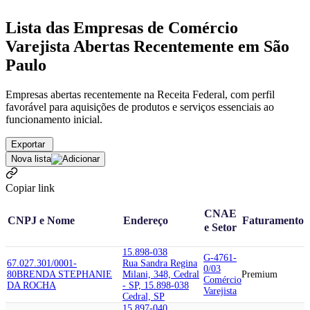
Lista das Empresas de Comércio
Varejista Abertas Recentemente em São
Paulo
Empresas abertas recentemente na Receita Federal, com perfil
favorável para aquisições de produtos e serviços essenciais ao
funcionamento inicial.
Exportar
Nova lista
Copiar link
CNAE
CNPJ e Nome
Endereço
Faturamento
e Setor
15.898-038
G-4761-
67.027.301/0001-
Rua Sandra Regina
0/03
80
BRENDA STEPHANIE
Milani, 348, Cedral
Premium
Comércio
DA ROCHA
- SP, 15.898-038
Varejista
Cedral, SP
15.897-040