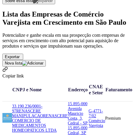
Sobre essa lista
Lista das Empresas de Comércio
Varejista em Crescimento em São Paulo
Potencialize e ganhe escala em sua prospecção com empresas de
serviços em crescimento com alto potencial para aquisição de
produtos e serviços que impulsionam suas operações.
Exportar
Nova lista
Copiar link
CNAE
CNPJ e Nome
Endereço
Faturamento
e Setor
15.895-000
33.190.236/0001-
Avenida
97
RENASCERE
G-4771-
Mauricio
MANIPULACAO
RENASCERE
7/02
Costa, 3,
Premium
COMERCIO DE
Comércio
Cedral - SP,
MEDICAMENTOS
Varejista
15.895-000
HOMEOPATICOS LTDA
Cedral, SP