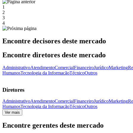
1
2
3
4
Encontre decisores deste mercado
Encontre diretores deste mercado
Administrativo
Atendimento
Comercial
Financeiro
Jurídico
Marketing
Re
Humanos
Tecnologia da Informação
Técnico
Outros
Diretores
Administrativo
Atendimento
Comercial
Financeiro
Jurídico
Marketing
Re
Humanos
Tecnologia da Informação
Técnico
Outros
Ver mais
Encontre gerentes deste mercado