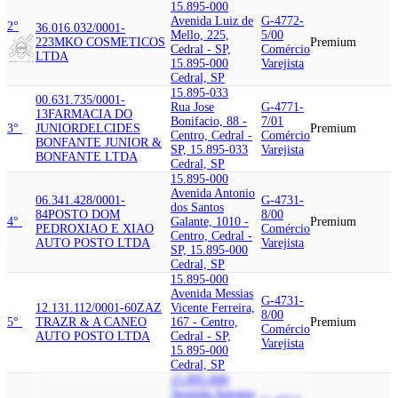
15.895-000
Avenida Luiz de
G-4772-
2°
36.016.032/0001-
Mello, 225,
5/00
22
3MKO COSMETICOS
Premium
Cedral - SP,
Comércio
LTDA
15.895-000
Varejista
Cedral, SP
15.895-033
00.631.735/0001-
Rua Jose
G-4771-
13
FARMACIA DO
Bonifacio, 88 -
7/01
3°
JUNIOR
DELCIDES
Premium
Centro, Cedral -
Comércio
BONFANTE JUNIOR &
SP, 15.895-033
Varejista
BONFANTE LTDA
Cedral, SP
15.895-000
Avenida Antonio
06.341.428/0001-
G-4731-
dos Santos
84
POSTO DOM
8/00
4°
Galante, 1010 -
Premium
PEDRO
XIAO E XIAO
Comércio
Centro, Cedral -
AUTO POSTO LTDA
Varejista
SP, 15.895-000
Cedral, SP
15.895-000
Avenida Messias
G-4731-
12.131.112/0001-60
ZAZ
Vicente Ferreira,
8/00
5°
TRAZ
R & A CANEO
167 - Centro,
Premium
Comércio
AUTO POSTO LTDA
Cedral - SP,
Varejista
15.895-000
Cedral, SP
15.895-000
Avenida Antonio