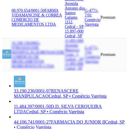
Avenida
Antonio dos
08.970.654/0001-50
FARMA
G-4771-
Santos
VIDA
MANCINE & CORREA
7/01
Galante,
Premium
COMERCIO DE
Comércio
1112,
MEDICAMENTOS LTDA
Varejista
Cedral - SP,
15.897-000
Cedral, SP
15.895-000
33.190.236/0001-
Avenida
97
RENASCERE
G-4771-
Mauricio
MANIPULACAO
RENASCERE
7/02
Costa, 3,
Premium
COMERCIO DE
Comércio
Cedral - SP,
MEDICAMENTOS
Varejista
15.895-000
HOMEOPATICOS LTDA
Cedral, SP
33.190.236/0001-97
RENASCERE
MANIPULACAO
Cedral, SP • Comércio Varejista
11.484.397/0001-50
D.D. SILVA CERQUEIRA
LTDA
Cedral, SP • Comércio Varejista
44.106.741/0001-27
FARMACIA DO JUNIOR II
Cedral, SP
• Comércio Varejista