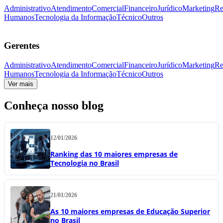
Administrativo
Atendimento
Comercial
Financeiro
Jurídico
Marketing
Re
Humanos
Tecnologia da Informação
Técnico
Outros
Gerentes
Administrativo
Atendimento
Comercial
Financeiro
Jurídico
Marketing
Re
Humanos
Tecnologia da Informação
Técnico
Outros
Ver mais
Conheça nosso blog
12/01/2026
Ranking das 10 maiores empresas de
Tecnologia no Brasil
21/01/2026
As 10 maiores empresas de Educação Superior
no Brasil