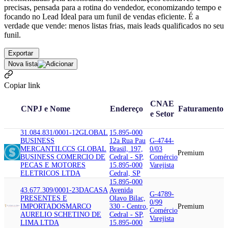
precisas, pensada para a rotina do vendedor, economizando tempo e
focando no Lead Ideal para um funil de vendas eficiente. É a
verdade que vende: menos listas frias, mais leads qualificados no seu
funil.
Exportar
Nova lista
Copiar link
CNAE
CNPJ e Nome
Endereço
Faturamento
e Setor
31.084.831/0001-12
GLOBAL
15.895-000
BUSINESS
12a Rua Pau
G-4744-
MERCANTIL
CCS GLOBAL
Brasil, 197,
0/03
Premium
BUSINESS COMERCIO DE
Cedral - SP,
Comércio
PECAS E MOTORES
15.895-000
Varejista
ELETRICOS LTDA
Cedral, SP
15.895-000
43.677.309/0001-23
DACASA
Avenida
G-4789-
PRESENTES E
Olavo Bilac,
0/99
IMPORTADOS
MARCO
330 - Centro,
Premium
Comércio
AURELIO SCHETINO DE
Cedral - SP,
Varejista
LIMA LTDA
15.895-000