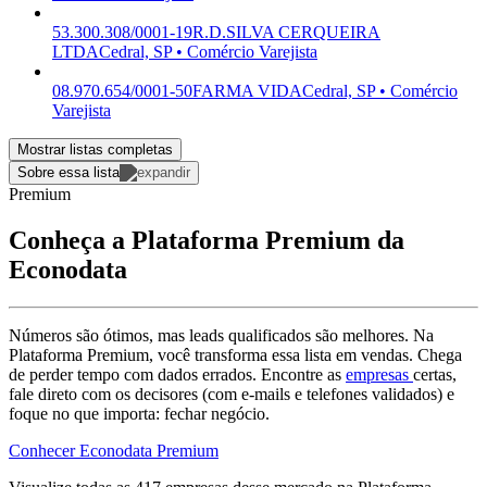
53.300.308/0001-19
R.D.SILVA CERQUEIRA
LTDA
Cedral, SP • Comércio Varejista
08.970.654/0001-50
FARMA VIDA
Cedral, SP • Comércio
Varejista
Mostrar listas completas
Sobre essa lista
Premium
Conheça a Plataforma Premium da
Econodata
Números são ótimos, mas leads qualificados são melhores. Na
Plataforma Premium, você transforma essa lista em vendas. Chega
de perder tempo com dados errados. Encontre as
empresas
certas,
fale direto com os decisores (com e-mails e telefones validados) e
foque no que importa: fechar negócio.
Conhecer Econodata Premium