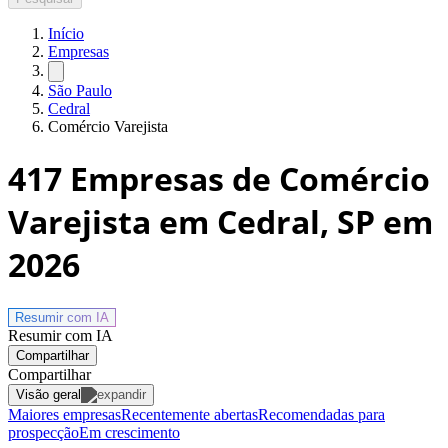
Início
Empresas
São Paulo
Cedral
Comércio Varejista
417
Empresas de Comércio
Varejista em Cedral, SP
em
2026
Resumir com
IA
Resumir com IA
Compartilhar
Compartilhar
Visão geral
Maiores empresas
Recentemente abertas
Recomendadas para
prospecção
Em crescimento