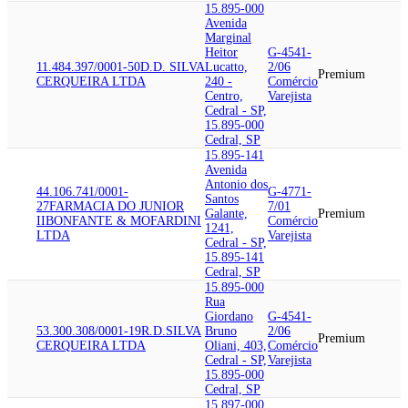
15.895-000
Avenida
Marginal
Heitor
G-4541-
11.484.397/0001-50
D.D. SILVA
Lucatto,
2/06
Premium
CERQUEIRA LTDA
240 -
Comércio
Centro,
Varejista
Cedral - SP,
15.895-000
Cedral, SP
15.895-141
Avenida
Antonio dos
44.106.741/0001-
G-4771-
Santos
27
FARMACIA DO JUNIOR
7/01
Galante,
Premium
II
BONFANTE & MOFARDINI
Comércio
1241,
LTDA
Varejista
Cedral - SP,
15.895-141
Cedral, SP
15.895-000
Rua
Giordano
G-4541-
53.300.308/0001-19
R.D.SILVA
Bruno
2/06
Premium
CERQUEIRA LTDA
Oliani, 403,
Comércio
Cedral - SP,
Varejista
15.895-000
Cedral, SP
15.897-000