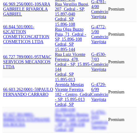
G-4781-
66.969.256/0001-10
SARA
Rua Vergilio Buosi,
4/00
GABRIELE RIVAROLA
207, Cedral - SP,
Premium
Comércio
GABRIEL
15.897-040
Varejista
Cedral, SP
15.896-108
66.844.501/0001-
G-4772-
Rua Olga Buzzo
62
CATTION
5/00
Puia, 71, Cedral -
Premium
COSMETICOS
CATTION
Comércio
SP, 15.896-108
COSMETICOS LTDA
Varejista
Cedral, SP
15.895-144
Rua Luiz Vicente
G-4530-
66.727.789/0001-95
TMAC
Ferreira, 478,
7/03
SERVICOS MECANICOS
Premium
Cedral - SP, 15.895-
Comércio
LTDA
144
Varejista
Cedral, SP
15.895-013
Avenida Messias
G-4729-
66.603.262/0001-59
PAULO
Vicente Ferreira,
6/99
Premium
FERNANDO CARRARO
182 - Centro, Cedral
Comércio
- SP, 15.895-013
Varejista
Cedral, SP
15.898-038
G-4761-
67.027.301/0001-
Rua Sandra Regina
0/03
80
BRENDA STEPHANIE
Milani, 348, Cedral
Premium
Comércio
DA ROCHA
- SP, 15.898-038
Varejista
Cedral, SP