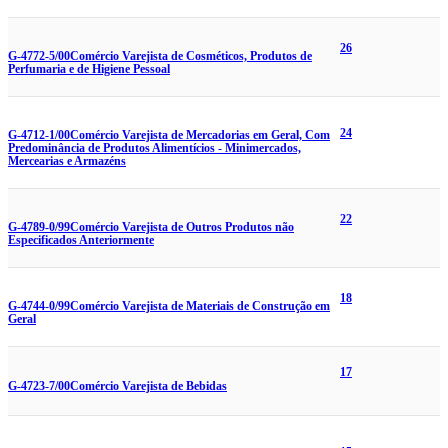
26
G-4772-5/00
Comércio Varejista de Cosméticos, Produtos de
Perfumaria e de Higiene Pessoal
24
G-4712-1/00
Comércio Varejista de Mercadorias em Geral, Com
Predominância de Produtos Alimentícios - Minimercados,
Mercearias e Armazéns
22
G-4789-0/99
Comércio Varejista de Outros Produtos não
Especificados Anteriormente
18
G-4744-0/99
Comércio Varejista de Materiais de Construção em
Geral
17
G-4723-7/00
Comércio Varejista de Bebidas