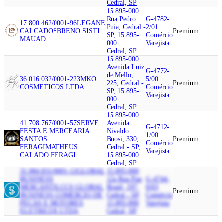
Cedral, SP
15.895-000
Rua Pedro
G-4782-
17.800.462/0001-96
LEGANE
Puia, Cedral -
2/01
CALCADOS
BRENO SISTI
Premium
SP, 15.895-
Comércio
MAUAD
000
Varejista
Cedral, SP
15.895-000
Avenida Luiz
G-4772-
de Mello,
36.016.032/0001-22
3MKO
5/00
225, Cedral -
Premium
COSMETICOS LTDA
Comércio
SP, 15.895-
Varejista
000
Cedral, SP
15.895-000
41.708.767/0001-57
SERVE
Avenida
G-4712-
FESTA E MERCEARIA
Nivaldo
1/00
SANTOS
Buosi, 330,
Premium
Comércio
FERAGI
MATHEUS
Cedral - SP,
Varejista
CALADO FERAGI
15.895-000
Cedral, SP
31.084.831/0001-12
GLOBAL
15.895-000
BUSINESS
12a Rua Pau
G-4744-
MERCANTIL
CCS GLOBAL
Brasil, 197,
0/03
Premium
BUSINESS COMERCIO DE
Cedral - SP,
Comércio
PECAS E MOTORES
15.895-000
Varejista
ELETRICOS LTDA
Cedral, SP