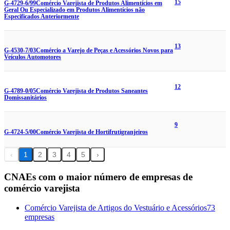
15
G-4729-6/99
Comércio Varejista de Produtos Alimentícios em
Geral Ou Especializado em Produtos Alimentícios não
Especificados Anteriormente
13
G-4530-7/03
Comércio a Varejo de Peças e Acessórios Novos para
Veículos Automotores
12
G-4789-0/05
Comércio Varejista de Produtos Saneantes
Domissanitários
9
G-4724-5/00
Comércio Varejista de Hortifrutigranjeiros
‹
1
2
3
4
5
›
CNAEs com o maior número de empresas de
comércio varejista
Comércio Varejista de Artigos do Vestuário e Acessórios
73
empresas