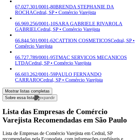
67.027.301/0001-80
BRENDA STEPHANIE DA
ROCHA
Cedral, SP • Comércio Varejista
66.969.256/0001-10
SARA GABRIELE RIVAROLA
GABRIEL
Cedral, SP • Comércio Varejista
66.844.501/0001-62
CATTION COSMETICOS
Cedral, SP •
Comércio Varejista
66.727.789/0001-95
TMAC SERVICOS MECANICOS
LTDA
Cedral, SP • Comércio Varejista
66.603.262/0001-59
PAULO FERNANDO
CARRARO
Cedral, SP • Comércio Varejista
Mostrar listas completas
Sobre essa lista
Lista das Empresas de Comércio
Varejista Recomendadas em São Paulo
Lista de Empresas de Comércio Varejista em Cedral, SP
recomendadas pela Econodata, com informações confiáveis e