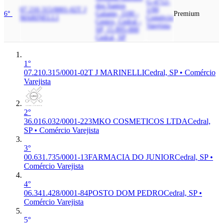
G-4712-
dos Santos
07.210.315/0001-02
T J
1/00
6°
Galante, 1100 -
Premium
MARINELLI
Comércio
Centro, Cedral -
Varejista
SP, 15.895-000
Cedral, SP
1°
07.210.315/0001-02
T J MARINELLI
Cedral, SP • Comércio
Varejista
2°
36.016.032/0001-22
3MKO COSMETICOS LTDA
Cedral,
SP • Comércio Varejista
3°
00.631.735/0001-13
FARMACIA DO JUNIOR
Cedral, SP •
Comércio Varejista
4°
06.341.428/0001-84
POSTO DOM PEDRO
Cedral, SP •
Comércio Varejista
5°