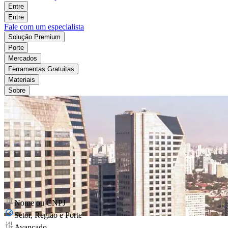
Entre
Entre
Fale com um especialista
Solução Premium
Porte
Mercados
Ferramentas Gratuitas
Materiais
Sobre
Nome ou CNPJ
Setor, Região e Porte
Avançado