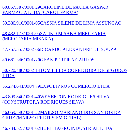
60.857.387/0001-29
CAROLINE DE PAULA GASPAR
FARMACIA LTDA
(CAROL FARMA)
59.386.910/0001-05
CASSIA SILENE DE LIMA ASSUNCAO
48.432.173/0001-05
SATIKO MISAKA MERCEARIA
(MERCEARIA MISAKA)
47.767.353/0002-66
RICARDO ALEXANDRE DE SOUZA
49.661.346/0001-20
GEAN PEREIRA CARLOS
50.720.480/0002-14
TOM E LIRA CORRETORA DE SEGUROS
LTDA
55.274.641/0004-79
EXPOLIVROS COMERCIO LTDA
43.899.840/0001-40
WEVERTON RODRIGUES SILVA
(CONSTRUTORA RODRIGUES SILVA)
46.069.540/0001-22
MAILSO MARIANO DOS SANTOS DA
CRUZ
(MAILSO FRETES EM GERAL)
46.734.523/0001-62
BURITI AGROINDUSTRIAL LTDA