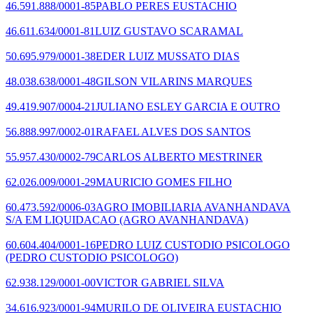
46.591.888/0001-85
PABLO PERES EUSTACHIO
46.611.634/0001-81
LUIZ GUSTAVO SCARAMAL
50.695.979/0001-38
EDER LUIZ MUSSATO DIAS
48.038.638/0001-48
GILSON VILARINS MARQUES
49.419.907/0004-21
JULIANO ESLEY GARCIA E OUTRO
56.888.997/0002-01
RAFAEL ALVES DOS SANTOS
55.957.430/0002-79
CARLOS ALBERTO MESTRINER
62.026.009/0001-29
MAURICIO GOMES FILHO
60.473.592/0006-03
AGRO IMOBILIARIA AVANHANDAVA
S/A EM LIQUIDACAO
(AGRO AVANHANDAVA)
60.604.404/0001-16
PEDRO LUIZ CUSTODIO PSICOLOGO
(PEDRO CUSTODIO PSICOLOGO)
62.938.129/0001-00
VICTOR GABRIEL SILVA
34.616.923/0001-94
MURILO DE OLIVEIRA EUSTACHIO