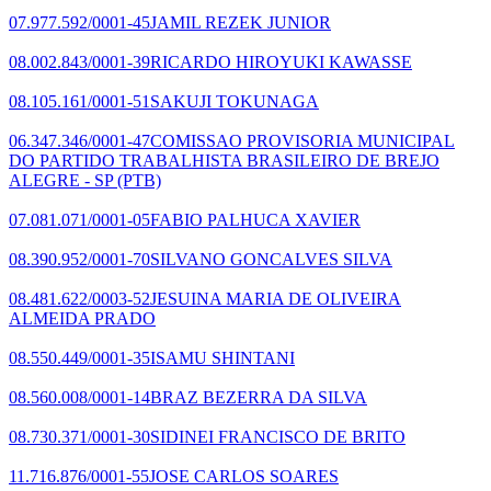
07.977.592/0001-45
JAMIL REZEK JUNIOR
08.002.843/0001-39
RICARDO HIROYUKI KAWASSE
08.105.161/0001-51
SAKUJI TOKUNAGA
06.347.346/0001-47
COMISSAO PROVISORIA MUNICIPAL
DO PARTIDO TRABALHISTA BRASILEIRO DE BREJO
ALEGRE - SP
(PTB)
07.081.071/0001-05
FABIO PALHUCA XAVIER
08.390.952/0001-70
SILVANO GONCALVES SILVA
08.481.622/0003-52
JESUINA MARIA DE OLIVEIRA
ALMEIDA PRADO
08.550.449/0001-35
ISAMU SHINTANI
08.560.008/0001-14
BRAZ BEZERRA DA SILVA
08.730.371/0001-30
SIDINEI FRANCISCO DE BRITO
11.716.876/0001-55
JOSE CARLOS SOARES