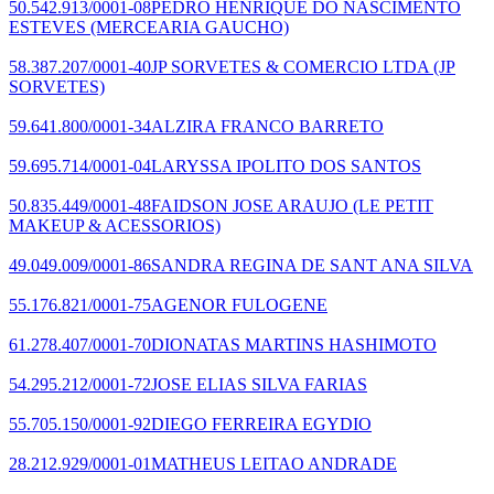
50.542.913/0001-08
PEDRO HENRIQUE DO NASCIMENTO
ESTEVES
(MERCEARIA GAUCHO)
58.387.207/0001-40
JP SORVETES & COMERCIO LTDA
(JP
SORVETES)
59.641.800/0001-34
ALZIRA FRANCO BARRETO
59.695.714/0001-04
LARYSSA IPOLITO DOS SANTOS
50.835.449/0001-48
FAIDSON JOSE ARAUJO
(LE PETIT
MAKEUP & ACESSORIOS)
49.049.009/0001-86
SANDRA REGINA DE SANT ANA SILVA
55.176.821/0001-75
AGENOR FULOGENE
61.278.407/0001-70
DIONATAS MARTINS HASHIMOTO
54.295.212/0001-72
JOSE ELIAS SILVA FARIAS
55.705.150/0001-92
DIEGO FERREIRA EGYDIO
28.212.929/0001-01
MATHEUS LEITAO ANDRADE