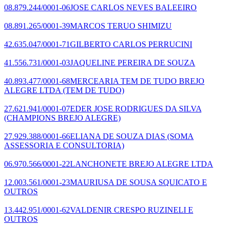
08.879.244/0001-06
JOSE CARLOS NEVES BALEEIRO
08.891.265/0001-39
MARCOS TERUO SHIMIZU
42.635.047/0001-71
GILBERTO CARLOS PERRUCINI
41.556.731/0001-03
JAQUELINE PEREIRA DE SOUZA
40.893.477/0001-68
MERCEARIA TEM DE TUDO BREJO
ALEGRE LTDA
(TEM DE TUDO)
27.621.941/0001-07
EDER JOSE RODRIGUES DA SILVA
(CHAMPIONS BREJO ALEGRE)
27.929.388/0001-66
ELIANA DE SOUZA DIAS
(SOMA
ASSESSORIA E CONSULTORIA)
06.970.566/0001-22
LANCHONETE BREJO ALEGRE LTDA
12.003.561/0001-23
MAURIUSA DE SOUSA SQUICATO E
OUTROS
13.442.951/0001-62
VALDENIR CRESPO RUZINELI E
OUTROS