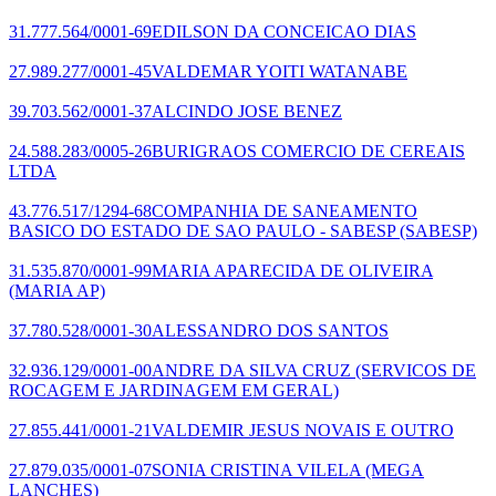
31.777.564/0001-69
EDILSON DA CONCEICAO DIAS
27.989.277/0001-45
VALDEMAR YOITI WATANABE
39.703.562/0001-37
ALCINDO JOSE BENEZ
24.588.283/0005-26
BURIGRAOS COMERCIO DE CEREAIS
LTDA
43.776.517/1294-68
COMPANHIA DE SANEAMENTO
BASICO DO ESTADO DE SAO PAULO - SABESP
(SABESP)
31.535.870/0001-99
MARIA APARECIDA DE OLIVEIRA
(MARIA AP)
37.780.528/0001-30
ALESSANDRO DOS SANTOS
32.936.129/0001-00
ANDRE DA SILVA CRUZ
(SERVICOS DE
ROCAGEM E JARDINAGEM EM GERAL)
27.855.441/0001-21
VALDEMIR JESUS NOVAIS E OUTRO
27.879.035/0001-07
SONIA CRISTINA VILELA
(MEGA
LANCHES)