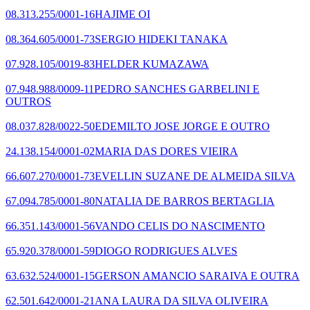
08.313.255/0001-16
HAJIME OI
08.364.605/0001-73
SERGIO HIDEKI TANAKA
07.928.105/0019-83
HELDER KUMAZAWA
07.948.988/0009-11
PEDRO SANCHES GARBELINI E
OUTROS
08.037.828/0022-50
EDEMILTO JOSE JORGE E OUTRO
24.138.154/0001-02
MARIA DAS DORES VIEIRA
66.607.270/0001-73
EVELLIN SUZANE DE ALMEIDA SILVA
67.094.785/0001-80
NATALIA DE BARROS BERTAGLIA
66.351.143/0001-56
VANDO CELIS DO NASCIMENTO
65.920.378/0001-59
DIOGO RODRIGUES ALVES
63.632.524/0001-15
GERSON AMANCIO SARAIVA E OUTRA
62.501.642/0001-21
ANA LAURA DA SILVA OLIVEIRA