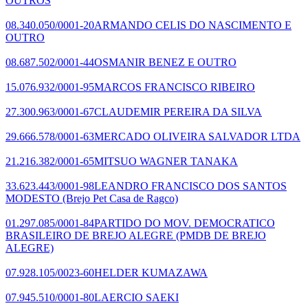
OUTROS
08.340.050/0001-20
ARMANDO CELIS DO NASCIMENTO E
OUTRO
08.687.502/0001-44
OSMANIR BENEZ E OUTRO
15.076.932/0001-95
MARCOS FRANCISCO RIBEIRO
27.300.963/0001-67
CLAUDEMIR PEREIRA DA SILVA
29.666.578/0001-63
MERCADO OLIVEIRA SALVADOR LTDA
21.216.382/0001-65
MITSUO WAGNER TANAKA
33.623.443/0001-98
LEANDRO FRANCISCO DOS SANTOS
MODESTO
(Brejo Pet Casa de Ragco)
01.297.085/0001-84
PARTIDO DO MOV. DEMOCRATICO
BRASILEIRO DE BREJO ALEGRE
(PMDB DE BREJO
ALEGRE)
07.928.105/0023-60
HELDER KUMAZAWA
07.945.510/0001-80
LAERCIO SAEKI