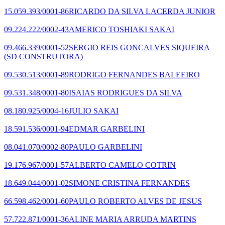
15.059.393/0001-86
RICARDO DA SILVA LACERDA JUNIOR
09.224.222/0002-43
AMERICO TOSHIAKI SAKAI
09.466.339/0001-52
SERGIO REIS GONCALVES SIQUEIRA
(SD CONSTRUTORA)
09.530.513/0001-89
RODRIGO FERNANDES BALEEIRO
09.531.348/0001-80
ISAIAS RODRIGUES DA SILVA
08.180.925/0004-16
JULIO SAKAI
18.591.536/0001-94
EDMAR GARBELINI
08.041.070/0002-80
PAULO GARBELINI
19.176.967/0001-57
ALBERTO CAMELO COTRIN
18.649.044/0001-02
SIMONE CRISTINA FERNANDES
66.598.462/0001-60
PAULO ROBERTO ALVES DE JESUS
57.722.871/0001-36
ALINE MARIA ARRUDA MARTINS