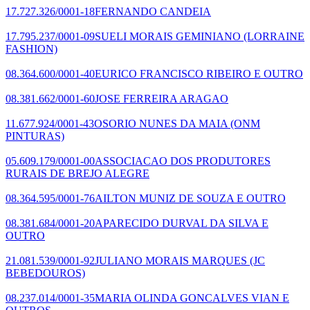
17.727.326/0001-18
FERNANDO CANDEIA
17.795.237/0001-09
SUELI MORAIS GEMINIANO
(LORRAINE
FASHION)
08.364.600/0001-40
EURICO FRANCISCO RIBEIRO E OUTRO
08.381.662/0001-60
JOSE FERREIRA ARAGAO
11.677.924/0001-43
OSORIO NUNES DA MAIA
(ONM
PINTURAS)
05.609.179/0001-00
ASSOCIACAO DOS PRODUTORES
RURAIS DE BREJO ALEGRE
08.364.595/0001-76
AILTON MUNIZ DE SOUZA E OUTRO
08.381.684/0001-20
APARECIDO DURVAL DA SILVA E
OUTRO
21.081.539/0001-92
JULIANO MORAIS MARQUES
(JC
BEBEDOUROS)
08.237.014/0001-35
MARIA OLINDA GONCALVES VIAN E