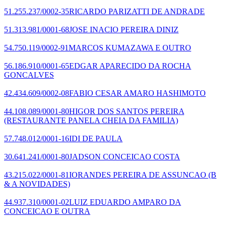
51.255.237/0002-35
RICARDO PARIZATTI DE ANDRADE
51.313.981/0001-68
JOSE INACIO PEREIRA DINIZ
54.750.119/0002-91
MARCOS KUMAZAWA E OUTRO
56.186.910/0001-65
EDGAR APARECIDO DA ROCHA
GONCALVES
42.434.609/0002-08
FABIO CESAR AMARO HASHIMOTO
44.108.089/0001-80
HIGOR DOS SANTOS PEREIRA
(RESTAURANTE PANELA CHEIA DA FAMILIA)
57.748.012/0001-16
IDI DE PAULA
30.641.241/0001-80
JADSON CONCEICAO COSTA
43.215.022/0001-81
IORANDES PEREIRA DE ASSUNCAO
(B
& A NOVIDADES)
44.937.310/0001-02
LUIZ EDUARDO AMPARO DA
CONCEICAO E OUTRA