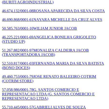
(BURITI AGROINDUSTRIAL)
46.674.132/0001-08
ROSANA APARECIDA DA SILVA COSTA
46.690.868/0001-61
NAYARA MICHELLE DA CRUZ ALVES
50.585.763/0001-10
WILIAM JUNIOR JACOB
46.225.221/0001-69
ANGELICA BONILHA GRIGOLETO
(STUDIO UP)
51.267.882/0001-97
MONALIZA CALDEIRA JACOB
(TRANSPORTADORA JACOB)
52.510.817/0001-03
FERNANDA MARIA DA SILVA BATISTA
(BONO DOCES)
49.460.753/0001-79
JOSE RENATO BALEEIRO COTRIM
(COTRIM STORE)
57.058.986/0001-78
G. SANTOS COMERCIO E
REPRESENTACAO LTDA
(G. SANTOS COMERCIO E
REPRESENTACAO LTDA)
55.710.445/0001-57
GABRIELI ALVES DE SOUZA