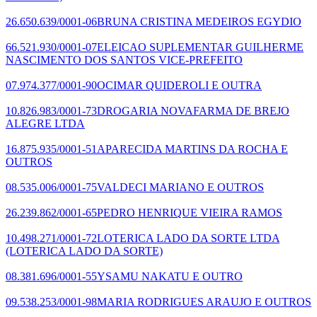
26.650.639/0001-06
BRUNA CRISTINA MEDEIROS EGYDIO
66.521.930/0001-07
ELEICAO SUPLEMENTAR GUILHERME
NASCIMENTO DOS SANTOS VICE-PREFEITO
07.974.377/0001-90
OCIMAR QUIDEROLI E OUTRA
10.826.983/0001-73
DROGARIA NOVAFARMA DE BREJO
ALEGRE LTDA
16.875.935/0001-51
APARECIDA MARTINS DA ROCHA E
OUTROS
08.535.006/0001-75
VALDECI MARIANO E OUTROS
26.239.862/0001-65
PEDRO HENRIQUE VIEIRA RAMOS
10.498.271/0001-72
LOTERICA LADO DA SORTE LTDA
(LOTERICA LADO DA SORTE)
08.381.696/0001-55
YSAMU NAKATU E OUTRO
09.538.253/0001-98
MARIA RODRIGUES ARAUJO E OUTROS