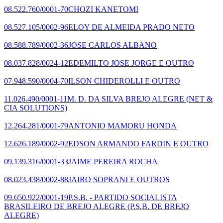
08.522.760/0001-70
CHOZI KANETOMI
08.527.105/0002-96
ELOY DE ALMEIDA PRADO NETO
08.588.789/0002-36
JOSE CARLOS ALBANO
08.037.828/0024-12
EDEMILTO JOSE JORGE E OUTRO
07.948.590/0004-70
ILSON CHIDEROLLI E OUTRO
11.026.490/0001-11
M. D. DA SILVA BREJO ALEGRE
(NET &
CIA SOLUTIONS)
12.264.281/0001-79
ANTONIO MAMORU HONDA
12.626.189/0002-92
EDSON ARMANDO FARDIN E OUTRO
09.139.316/0001-33
JAIME PEREIRA ROCHA
08.023.438/0002-88
JAIRO SOPRANI E OUTROS
09.650.922/0001-19
P.S.B. - PARTIDO SOCIALISTA
BRASILEIRO DE BREJO ALEGRE
(P.S.B. DE BREJO
ALEGRE)