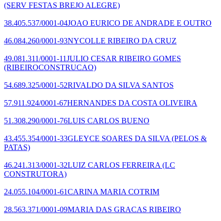
(SERV FESTAS BREJO ALEGRE)
38.405.537/0001-04
JOAO EURICO DE ANDRADE E OUTRO
46.084.260/0001-93
NYCOLLE RIBEIRO DA CRUZ
49.081.311/0001-11
JULIO CESAR RIBEIRO GOMES
(RIBEIROCONSTRUCAO)
54.689.325/0001-52
RIVALDO DA SILVA SANTOS
57.911.924/0001-67
HERNANDES DA COSTA OLIVEIRA
51.308.290/0001-76
LUIS CARLOS BUENO
43.455.354/0001-33
GLEYCE SOARES DA SILVA
(PELOS &
PATAS)
46.241.313/0001-32
LUIZ CARLOS FERREIRA
(LC
CONSTRUTORA)
24.055.104/0001-61
CARINA MARIA COTRIM
28.563.371/0001-09
MARIA DAS GRACAS RIBEIRO