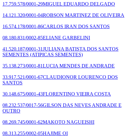
17.759.578/0001-29
MIGUEL EDUARDO DELGADO
14.121.320/0001-04
ROBSON MARTINEZ DE OLIVEIRA
16.574.178/0001-86
CARLOS IRAN DOS SANTOS
08.180.831/0002-85
ELIANE GARBELINI
41.520.187/0001-31
JULIANA BATISTA DOS SANTOS
SEMENTES
(ATIPICAS SEMENTES)
35.138.273/0001-81
LUCIA MENDES DE ANDRADE
33.917.521/0001-67
CLAUDIONOR LOURENCO DOS
SANTOS
30.148.675/0001-43
FLORENTINO VIEIRA COSTA
08.232.537/0017-56
GILSON DAS NEVES ANDRADE E
OUTRO
08.269.745/0001-62
MAKOTO NAGUEISHI
08.313.255/0002-05
HAJIME OI