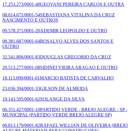
17.253.273/0001-40
GEOVANI PEREIRA CARLOS E OUTRA
08.614.671/0001-54
SEBASTIANA VITALINA DA CRUZ
NASCIMENTO E OUTROS
09.578.371/0001-20
ADEMIR LEOPOLDO E OUTRO
08.381.687/0001-64
ROSALVO ALVES DOS SANTOS E
OUTRO
32.541.806/0001-83
DOUGLAS GREGORIO DA CRUZ
29.513.277/0001-08
SIDINEI VIEIRA ARAGAO E OUTRO
18.113.099/0001-01
MARCIO BATISTA DE CARVALHO
23.036.394/0001-33
GILSON DE ALMEIDA
19.143.595/0001-62
SOLANGE DA SILVA
06.351.427/0001-10
PARTIDO VERDE - BREJO ALEGRE - SP -
MUNICIPAL
(PARTIDO VERDE BREJO ALEGRE SP)
06.813.179/0001-82
RAFAEL WILLIAN DE OLIVEIRA
(BREJO
ALEGRE MATERIAIS PARA CONSTRUCOES)