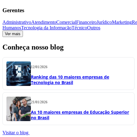
Gerentes
Administrativo
Atendimento
Comercial
Financeiro
Jurídico
Marketing
Re
Humanos
Tecnologia da Informação
Técnico
Outros
Ver mais
Conheça nosso blog
12/01/2026
Ranking das 10 maiores empresas de
Tecnologia no Brasil
21/01/2026
As 10 maiores empresas de Educação Superior
no Brasil
Visitar o blog