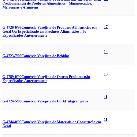
Predominância de Produtos Alimentícios - Minimercados,
Mercearias e Armazéns
17
G-4729-6/99
Comércio Varejista de Produtos Alimentícios em
Geral Ou Especializado em Produtos Alimentícios não
Especificados Anteriormente
14
G-4723-7/00
Comércio Varejista de Bebidas
13
G-4789-0/99
Comércio Varejista de Outros Produtos não
Especificados Anteriormente
11
G-4724-5/00
Comércio Varejista de Hortifrutigranjeiros
11
G-4744-0/99
Comércio Varejista de Materiais de Construção em
Geral