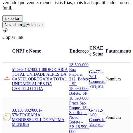
verdade que vende: menos listas frias, mais leads qualificados no seu
funil.
Exportar
Nova lista
Copiar link
CNAE
CNPJ e Nome
Endereço
Faturamento
e Setor
18.590-000
51.569.137/0001-00
DROGARIA
Rua
G-4771-
TOTAL UNIDADE ALPES DA
Piapara,
7/01
CASTELO
DROGARIA TOTAL
212, Bofete
Premium
Comércio
UNIDADE ALPES DA
- SP,
Varejista
CASTELO LTDA
18.590-000
Bofete, SP
18.590-000
Praca Sao
Roque, 18 -
33.150.982/0001-
G-4712-
Sao Roque
57
MERCEARIA
1/00
Novo,
Premium
MENDES
SUELI DE FATIMA
Comércio
Bofete -
MENDES
Varejista
SP, 18.590-
000