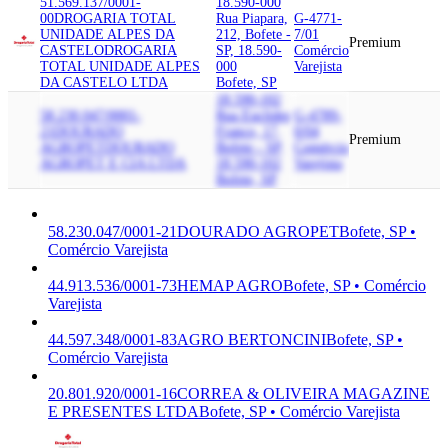
51.569.137/0001-
18.590-000
00
DROGARIA TOTAL
Rua Piapara,
G-4771-
UNIDADE ALPES DA
212, Bofete -
7/01
Premium
CASTELO
DROGARIA
SP, 18.590-
Comércio
TOTAL UNIDADE ALPES
000
Varejista
DA CASTELO LTDA
Bofete, SP
18.590-102
58.230.047/0001-
Rua Euclides
G-4789-
21
DOURADO
Franco, 17,
0/04
Premium
AGROPET
DOURADO
Bofete - SP,
Comércio
AGROPET E CIA LTDA
18.590-102
Varejista
Bofete, SP
58.230.047/0001-21
DOURADO AGROPET
Bofete, SP •
Comércio Varejista
44.913.536/0001-73
HEMAP AGRO
Bofete, SP • Comércio
Varejista
44.597.348/0001-83
AGRO BERTONCINI
Bofete, SP •
Comércio Varejista
20.801.920/0001-16
CORREA & OLIVEIRA MAGAZINE
E PRESENTES LTDA
Bofete, SP • Comércio Varejista