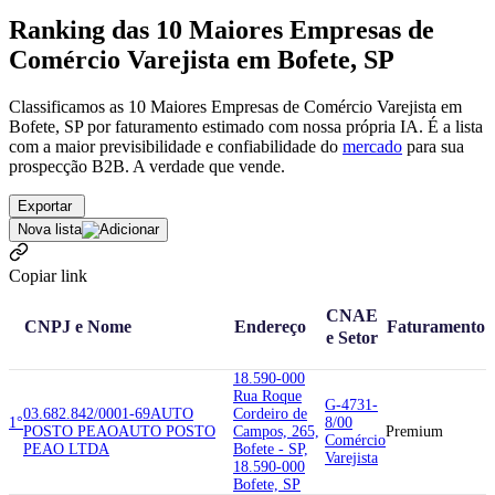
Ranking das 10 Maiores Empresas de
Comércio Varejista em Bofete, SP
Classificamos as 10 Maiores Empresas de Comércio Varejista em
Bofete, SP por faturamento estimado com nossa própria IA. É a lista
com a maior previsibilidade e confiabilidade
do
mercado
para sua
prospecção B2B. A verdade que vende.
Exportar
Nova lista
Copiar link
CNAE
CNPJ e Nome
Endereço
Faturamento
e Setor
18.590-000
Rua Roque
G-4731-
03.682.842/0001-69
AUTO
Cordeiro de
1°
8/00
POSTO PEAO
AUTO POSTO
Campos, 265,
Premium
Comércio
PEAO LTDA
Bofete - SP,
Varejista
18.590-000
Bofete, SP