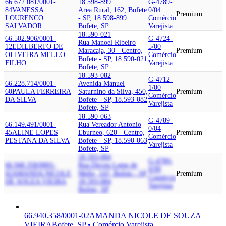
66.672.081/0001-
18.598-899
G-4789-
84
VANESSA
Area Rural, 162, Bofete
0/04
Premium
LOURENCO
- SP, 18.598-899
Comércio
SALVADOR
Bofete, SP
Varejista
18.590-021
66.502.906/0001-
G-4724-
Rua Manoel Ribeiro
12
EDILBERTO DE
5/00
Maracaja, 30 - Centro,
Premium
OLIVEIRA MELLO
Comércio
Bofete - SP, 18.590-021
FILHO
Varejista
Bofete, SP
18.593-082
G-4712-
66.228.714/0001-
Avenida Manuel
1/00
60
PAULA FERREIRA
Saturnino da Silva, 450,
Premium
Comércio
DA SILVA
Bofete - SP, 18.593-082
Varejista
Bofete, SP
18.590-063
G-4789-
66.149.491/0001-
Rua Vereador Antonio
0/04
45
ALINE LOPES
Eburneo, 620 - Centro,
Premium
Comércio
PESTANA DA SILVA
Bofete - SP, 18.590-063
Varejista
Bofete, SP
18.593-084
G-4789-
66.940.358/0001-
Rua Dirceu Leme de
0/99
02
AMANDA NICOLE
Mello, 143, Bofete - SP,
Premium
Comércio
DE SOUZA VIEIRA
18.593-084
Varejista
Bofete, SP
66.940.358/0001-02
AMANDA NICOLE DE SOUZA
VIEIRA
Bofete, SP • Comércio Varejista