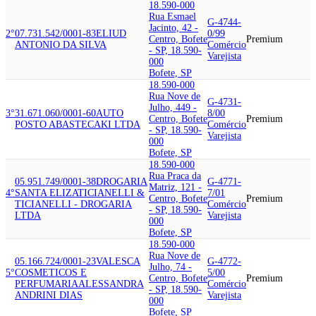
18.590-000
Rua Esmael
G-4744-
Jacinto, 42 -
2°
07.731.542/0001-83
ELIUD
0/99
Centro, Bofete
Premium
ANTONIO DA SILVA
Comércio
- SP, 18.590-
Varejista
000
Bofete, SP
18.590-000
Rua Nove de
G-4731-
Julho, 449 -
3°
31.671.060/0001-60
AUTO
8/00
Centro, Bofete
Premium
POSTO ABASTECAKI LTDA
Comércio
- SP, 18.590-
Varejista
000
Bofete, SP
18.590-000
Rua Praca da
05.951.749/0001-38
DROGARIA
G-4771-
Matriz, 121 -
4°
SANTA ELIZA
TICIANELLI &
7/01
Centro, Bofete
Premium
TICIANELLI - DROGARIA
Comércio
- SP, 18.590-
LTDA
Varejista
000
Bofete, SP
18.590-000
Rua Nove de
05.166.724/0001-23
VALESCA
G-4772-
Julho, 74 -
5°
COSMETICOS E
5/00
Centro, Bofete
Premium
PERFUMARIA
ALESSANDRA
Comércio
- SP, 18.590-
ANDRINI DIAS
Varejista
000
Bofete, SP