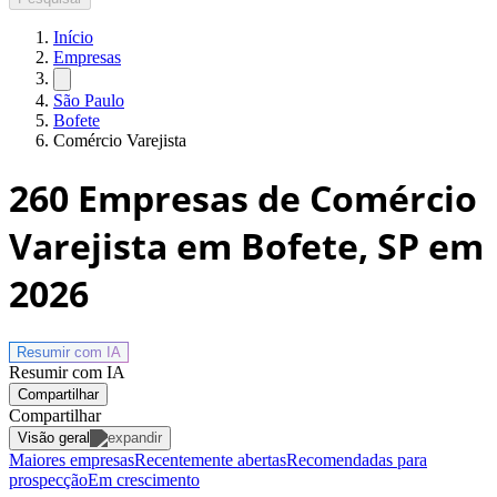
Início
Empresas
São Paulo
Bofete
Comércio Varejista
260
Empresas de Comércio
Varejista em Bofete, SP
em
2026
Resumir com
IA
Resumir com IA
Compartilhar
Compartilhar
Visão geral
Maiores empresas
Recentemente abertas
Recomendadas para
prospecção
Em crescimento