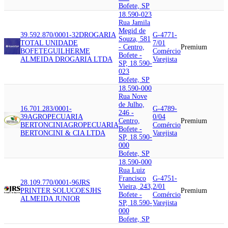
Bofete, SP
18.590-023
Rua Jamila
Megid de
39.592.870/0001-32
DROGARIA
G-4771-
Souza, 581
TOTAL UNIDADE
7/01
- Centro,
Premium
BOFETE
GUILHERME
Comércio
Bofete -
ALMEIDA DROGARIA LTDA
Varejista
SP, 18.590-
023
Bofete, SP
18.590-000
Rua Nove
de Julho,
16.701.283/0001-
G-4789-
246 -
39
AGROPECUARIA
0/04
Centro,
Premium
BERTONCINI
AGROPECUARIA
Comércio
Bofete -
BERTONCINI & CIA LTDA
Varejista
SP, 18.590-
000
Bofete, SP
18.590-000
Rua Luiz
Francisco
G-4751-
28.109.770/0001-96
JRS
Vieira, 243,
2/01
PRINTER SOLUCOES
JHS
Premium
Bofete -
Comércio
ALMEIDA JUNIOR
SP, 18.590-
Varejista
000
Bofete, SP
18.590-000