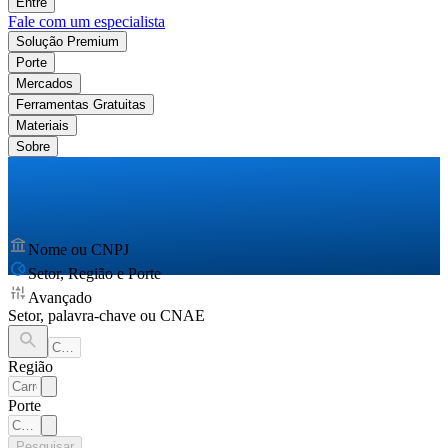
Entre
Fale com um especialista
Solução Premium
Porte
Mercados
Ferramentas Gratuitas
Materiais
Sobre
Nome ou CNPJ
Setor, Região e Porte
Avançado
Setor, palavra-chave ou CNAE
Região
Porte
Pesquisar