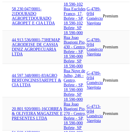
18.590-102
58.230.047/0001-
Rua Euclides
G-4789-
21
DOURADO
Franco, 17,
0/04
Premium
AGROPET
DOURADO
Bofete - SP,
Comércio
AGROPET E CIA LTDA
18.590-102
Varejista
Bofete, SP
18.590-000
Rua Joao
44.913.536/0001-73
HEMAP
G-4789-
Biagioni Pio,
AGRO
DEISE DE CASSIA
0/04
430 - Centro,
Premium
DINIZ AGROPECUARIA
Comércio
Bofete - SP,
LTDA
Varejista
18.590-000
Bofete, SP
18.590-000
Rua Nove de
G-4789-
44.597.348/0001-83
AGRO
Julho, 246 -
0/04
BERTONCINI
STARTPET &
Centro,
Premium
Comércio
CIA LTDA
Bofete - SP,
Varejista
18.590-000
Bofete, SP
18.590-000
Rua Joao
G-4713-
20.801.920/0001-16
CORREA
Biagioni Pio,
0/04
& OLIVEIRA MAGAZINE E
270 - Centro,
Premium
Comércio
PRESENTES LTDA
Bofete - SP,
Varejista
18.590-000
Bofete, SP