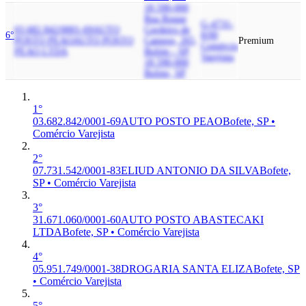
18.590-000
Rua Roque
G-4731-
03.682.842/0001-69
AUTO
Cordeiro de
6°
8/00
POSTO PEAO
AUTO POSTO
Campos, 265,
Premium
Comércio
PEAO LTDA
Bofete - SP,
Varejista
18.590-000
Bofete, SP
1°
03.682.842/0001-69
AUTO POSTO PEAO
Bofete, SP •
Comércio Varejista
2°
07.731.542/0001-83
ELIUD ANTONIO DA SILVA
Bofete,
SP • Comércio Varejista
3°
31.671.060/0001-60
AUTO POSTO ABASTECAKI
LTDA
Bofete, SP • Comércio Varejista
4°
05.951.749/0001-38
DROGARIA SANTA ELIZA
Bofete, SP
• Comércio Varejista
5°