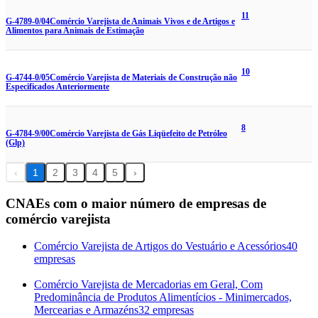
11
G-4789-0/04
Comércio Varejista de Animais Vivos e de Artigos e
Alimentos para Animais de Estimação
10
G-4744-0/05
Comércio Varejista de Materiais de Construção não
Especificados Anteriormente
8
G-4784-9/00
Comércio Varejista de Gás Liqüefeito de Petróleo
(Glp)
‹
1
2
3
4
5
›
CNAEs com o maior número de empresas de
comércio varejista
Comércio Varejista de Artigos do Vestuário e Acessórios
40
empresas
Comércio Varejista de Mercadorias em Geral, Com
Predominância de Produtos Alimentícios - Minimercados,
Mercearias e Armazéns
32 empresas