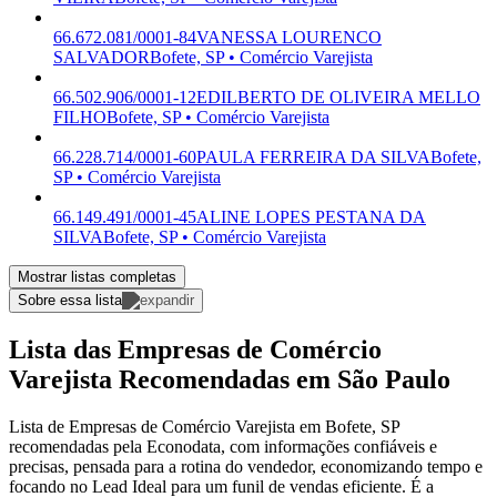
66.672.081/0001-84
VANESSA LOURENCO
SALVADOR
Bofete, SP • Comércio Varejista
66.502.906/0001-12
EDILBERTO DE OLIVEIRA MELLO
FILHO
Bofete, SP • Comércio Varejista
66.228.714/0001-60
PAULA FERREIRA DA SILVA
Bofete,
SP • Comércio Varejista
66.149.491/0001-45
ALINE LOPES PESTANA DA
SILVA
Bofete, SP • Comércio Varejista
Mostrar listas completas
Sobre essa lista
Lista das Empresas de Comércio
Varejista Recomendadas em São Paulo
Lista de Empresas de Comércio Varejista em Bofete, SP
recomendadas pela Econodata, com informações confiáveis e
precisas, pensada para a rotina do vendedor, economizando tempo e
focando no Lead Ideal para um funil de vendas eficiente. É a