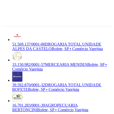
51.569.137/0001-00
DROGARIA
Rua
G-4771-
TOTAL UNIDADE ALPES DA
Piapara,
7/01
CASTELO
DROGARIA TOTAL
212, Bofete
Premium
Comércio
UNIDADE ALPES DA
- SP,
Varejista
CASTELO LTDA
18.590-000
Bofete, SP
51.569.137/0001-00
DROGARIA TOTAL UNIDADE
ALPES DA CASTELO
Bofete, SP • Comércio Varejista
33.150.982/0001-57
MERCEARIA MENDES
Bofete, SP •
Comércio Varejista
39.592.870/0001-32
DROGARIA TOTAL UNIDADE
BOFETE
Bofete, SP • Comércio Varejista
16.701.283/0001-39
AGROPECUARIA
BERTONCINI
Bofete, SP • Comércio Varejista