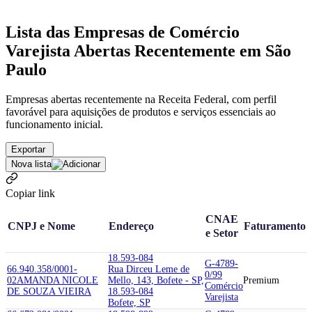
Lista das Empresas de Comércio
Varejista Abertas Recentemente em São
Paulo
Empresas abertas recentemente na Receita Federal, com perfil
favorável para aquisições de produtos e serviços essenciais ao
funcionamento inicial.
Exportar
Nova lista
Copiar link
CNAE
CNPJ e Nome
Endereço
Faturamento
e Setor
18.593-084
G-4789-
66.940.358/0001-
Rua Dirceu Leme de
0/99
02
AMANDA NICOLE
Mello, 143, Bofete - SP,
Premium
Comércio
DE SOUZA VIEIRA
18.593-084
Varejista
Bofete, SP