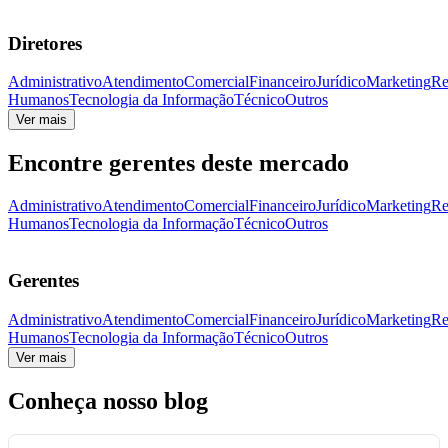
Diretores
Administrativo
Atendimento
Comercial
Financeiro
Jurídico
Marketing
Re
Humanos
Tecnologia da Informação
Técnico
Outros
Ver mais
Encontre gerentes deste mercado
Administrativo
Atendimento
Comercial
Financeiro
Jurídico
Marketing
Re
Humanos
Tecnologia da Informação
Técnico
Outros
Gerentes
Administrativo
Atendimento
Comercial
Financeiro
Jurídico
Marketing
Re
Humanos
Tecnologia da Informação
Técnico
Outros
Ver mais
Conheça nosso blog