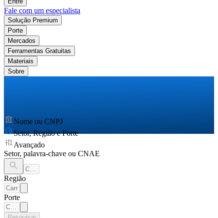
Entre
Fale com um especialista
Solução Premium
Porte
Mercados
Ferramentas Gratuitas
Materiais
Sobre
Nome ou CNPJ
Setor, Região e Porte
Avançado
Setor, palavra-chave ou CNAE
Região
Porte
Pesquisar