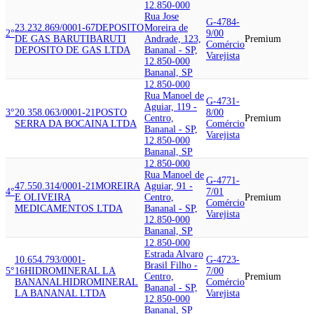
12.850-000
Rua Jose
G-4784-
23.232.869/0001-67
DEPOSITO
Moreira de
2°
9/00
DE GAS BARUTI
BARUTI
Andrade, 123,
Premium
Comércio
DEPOSITO DE GAS LTDA
Bananal - SP,
Varejista
12.850-000
Bananal, SP
12.850-000
Rua Manoel de
G-4731-
Aguiar, 119 -
3°
20.358.063/0001-21
POSTO
8/00
Centro,
Premium
SERRA DA BOCAINA LTDA
Comércio
Bananal - SP,
Varejista
12.850-000
Bananal, SP
12.850-000
Rua Manoel de
G-4771-
47.550.314/0001-21
MOREIRA
Aguiar, 91 -
4°
7/01
E OLIVEIRA
Centro,
Premium
Comércio
MEDICAMENTOS LTDA
Bananal - SP,
Varejista
12.850-000
Bananal, SP
12.850-000
Estrada Alvaro
10.654.793/0001-
G-4723-
Brasil Filho -
5°
16
HIDROMINERAL LA
7/00
Centro,
Premium
BANANAL
HIDROMINERAL
Comércio
Bananal - SP,
LA BANANAL LTDA
Varejista
12.850-000
Bananal, SP