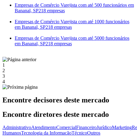
Empresas de Comércio Varejista com até 500 funcionários em
Bananal, SP
218 empresas
Empresas de Comércio Varejista com até 1000 funcionários
em Bananal, SP
218 empresas
Empresas de Comércio Varejista com até 5000 funcionários
em Bananal, SP
218 empresas
1
2
3
4
Encontre decisores deste mercado
Encontre diretores deste mercado
Administrativo
Atendimento
Comercial
Financeiro
Jurídico
Marketing
Re
Humanos
Tecnologia da Informação
Técnico
Outros