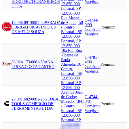
HORTIFRUTIGRANJEIROS
Varejista
12.850-000
LTDA
Bananal, SP
12.850-000
Rua Manoel
G-4744-
17.486.891/0001-30
PARADA
de Aguiar, 50
0/99
OBRIGATORIA
VINICIUS
- Centro,
Premium
Comércio
DE MELO SOUZA
Bananal - SP,
Varejista
12.850-000
Bananal, SP
12.850-000
10a Rua Rua
Vicente de
G-4781-
Paula
56.924.173/0001-50
ANA
4/00
Almeida, 30 -
Premium
LUIZA COSTA CASTRO
Comércio
Centro,
Varejista
Bananal - SP,
12.850-000
Bananal, SP
12.850-000
Avenida Joao
de Godoy
G-4744-
28.081.682/0001-23
GLOBAL
Macedo, 1841
0/01
TOOLS COMERCIO DE
Premium
- Centro,
Comércio
FERRAMENTAS LTDA
Bananal - SP,
Varejista
12.850-000
Bananal, SP
12.850-000