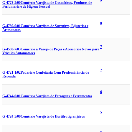
9
G-4772-5/00
Comércio Varejista de Cosméticos, Produtos de
Perfumaria e de Higiene Pessoal
9
G-4789-0/01
Comércio Varejista de Suvenires, Bijuterias e
Artesanatos
7
G-4530-7/03
Comércio a Varejo de Peças e Acessórios Novos para
Veículos Automotores
7
G-4721-1/02
Padaria e Confeitaria Com Predominância de
Revenda
6
G-4744-0/01
Comércio Varejista de Ferragens e Ferramentas
5
G-4724-5/00
Comércio Varejista de Hortifrutigranjeiros