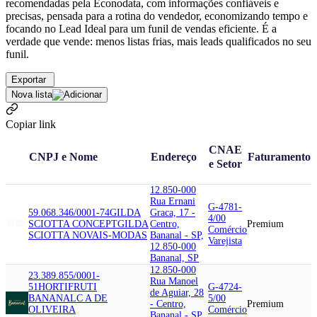
recomendadas pela Econodata, com informações confiáveis e
precisas, pensada para a rotina do vendedor, economizando tempo e
focando no Lead Ideal para um funil de vendas eficiente. É a
verdade que vende: menos listas frias, mais leads qualificados no seu
funil.
Exportar
Nova lista
Copiar link
CNAE
CNPJ e Nome
Endereço
Faturamento
e Setor
12.850-000
Rua Ernani
G-4781-
59.068.346/0001-74
GILDA
Graca, 17 -
4/00
SCIOTTA CONCEPT
GILDA
Centro,
Premium
Comércio
SCIOTTA NOVAIS-MODAS
Bananal - SP,
Varejista
12.850-000
Bananal, SP
12.850-000
23.389.855/0001-
Rua Manoel
51
HORTIFRUTI
G-4724-
de Aguiar, 28
BANANAL
C A DE
5/00
- Centro,
Premium
OLIVEIRA
Comércio
Bananal - SP,