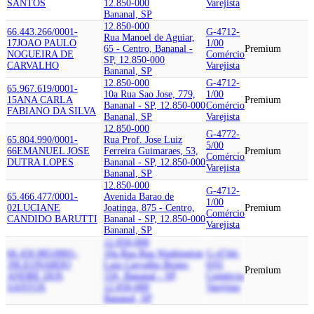
SANTOS
12.850-000
Varejista
Bananal, SP
12.850-000
66.443.266/0001-
G-4712-
Rua Manoel de Aguiar,
17
JOAO PAULO
1/00
65 - Centro, Bananal -
Premium
NOGUEIRA DE
Comércio
SP, 12.850-000
CARVALHO
Varejista
Bananal, SP
12.850-000
G-4712-
65.967.619/0001-
10a Rua Sao Jose, 779,
1/00
15
ANA CARLA
Premium
Bananal - SP, 12.850-000
Comércio
FABIANO DA SILVA
Bananal, SP
Varejista
12.850-000
G-4772-
65.804.990/0001-
Rua Prof. Jose Luiz
5/00
66
EMANUEL JOSE
Ferreira Guimaraes, 53,
Premium
Comércio
DUTRA LOPES
Bananal - SP, 12.850-000
Varejista
Bananal, SP
12.850-000
G-4712-
65.466.477/0001-
Avenida Barao de
1/00
02
LUCIANE
Joatinga, 875 - Centro,
Premium
Comércio
CANDIDO BARUTTI
Bananal - SP, 12.850-000
Varejista
Bananal, SP
12.850-000
66.450.885/0001-
10a Rua Rua Washington
G-4744-
39
LEONARDO
Luiz Carvalho Bruno,
0/01
Premium
ANDRE DOS
556, Bananal - SP,
Comércio
SANTOS
12.850-000
Varejista
Bananal, SP