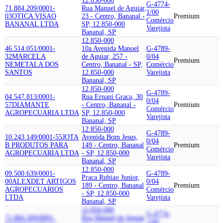
12.850-000
G-4774-
71.884.209/0001-
Rua Manuel de Aguiar,
1/00
03
OTICA VISAO
23 - Centro, Bananal -
Premium
Comércio
BANANAL LTDA
SP, 12.850-000
Varejista
Bananal, SP
12.850-000
46.514.051/0001-
10a Avenida Manoel
G-4789-
32
MARCELA
de Aguiar, 257 -
0/04
Premium
NEMETALA DOS
Centro, Bananal - SP,
Comércio
SANTOS
12.850-000
Varejista
Bananal, SP
12.850-000
G-4789-
04.547.813/0001-
Rua Ernani Graca, 30
0/04
57
DIAMANTE
- Centro, Bananal -
Premium
Comércio
AGROPECUARIA LTDA
SP, 12.850-000
Varejista
Bananal, SP
12.850-000
G-4789-
10.243.149/0001-55
JOTA
Avenida Bom Jesus,
0/04
B PRODUTOS PARA
149 - Centro, Bananal
Premium
Comércio
AGROPECUARIA LTDA
- SP, 12.850-000
Varejista
Bananal, SP
12.850-000
09.500.639/0001-
G-4789-
Praca Rubiao Junior,
00
ALEXDET ARTIGOS
0/04
189 - Centro, Bananal
Premium
AGROPECUARIOS
Comércio
- SP, 12.850-000
LTDA
Varejista
Bananal, SP
12.850-000
G-4774-
71.884.209/0001-
Rua Manuel de Aguiar,
1/00