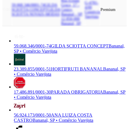
Rua Ernani
G-4781-
59.068.346/0001-74
GILDA
Graca, 17 -
4/00
SCIOTTA CONCEPT
GILDA
Centro,
Premium
Comércio
SCIOTTA NOVAIS-MODAS
Bananal - SP,
Varejista
12.850-000
Bananal, SP
59.068.346/0001-74
GILDA SCIOTTA CONCEPT
Bananal,
SP • Comércio Varejista
23.389.855/0001-51
HORTIFRUTI BANANAL
Bananal, SP
• Comércio Varejista
17.486.891/0001-30
PARADA OBRIGATORIA
Bananal, SP
• Comércio Varejista
56.924.173/0001-50
ANA LUIZA COSTA
CASTRO
Bananal, SP • Comércio Varejista