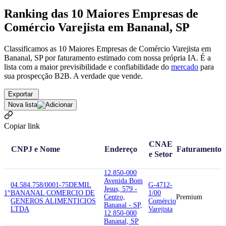
Ranking das 10 Maiores Empresas de
Comércio Varejista em Bananal, SP
Classificamos as 10 Maiores Empresas de Comércio Varejista em
Bananal, SP por faturamento estimado com nossa própria IA. É a
lista com a maior previsibilidade e confiabilidade
do
mercado
para
sua prospecção B2B. A verdade que vende.
Exportar
Nova lista
Copiar link
CNAE
CNPJ e Nome
Endereço
Faturamento
e Setor
12.850-000
Avenida Bom
04.584.758/0001-75
DEMIL
G-4712-
Jesus, 579 -
1°
BANANAL COMERCIO DE
1/00
Centro,
Premium
GENEROS ALIMENTICIOS
Comércio
Bananal - SP,
LTDA
Varejista
12.850-000
Bananal, SP