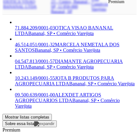
03
OTICA VISAO
23 - Centro, Bananal -
Premium
Comércio
BANANAL LTDA
SP, 12.850-000
Varejista
Bananal, SP
71.884.209/0001-03
OTICA VISAO BANANAL
LTDA
Bananal, SP • Comércio Varejista
46.514.051/0001-32
MARCELA NEMETALA DOS
SANTOS
Bananal, SP • Comércio Varejista
04.547.813/0001-57
DIAMANTE AGROPECUARIA
LTDA
Bananal, SP • Comércio Varejista
10.243.149/0001-55
JOTA B PRODUTOS PARA
AGROPECUARIA LTDA
Bananal, SP • Comércio Varejista
09.500.639/0001-00
ALEXDET ARTIGOS
AGROPECUARIOS LTDA
Bananal, SP • Comércio
Varejista
Mostrar listas completas
Sobre essa lista
Premium