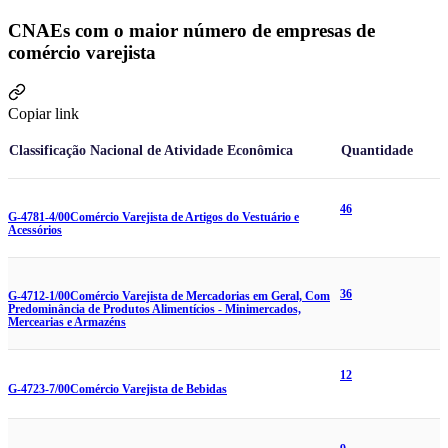
CNAEs com o maior número de empresas de
comércio varejista
Copiar link
Classificação Nacional de Atividade Econômica
Quantidade
46
G-4781-4/00
Comércio Varejista de Artigos do Vestuário e
Acessórios
36
G-4712-1/00
Comércio Varejista de Mercadorias em Geral, Com
Predominância de Produtos Alimentícios - Minimercados,
Mercearias e Armazéns
12
G-4723-7/00
Comércio Varejista de Bebidas