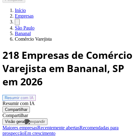
Início
Empresas
São Paulo
Bananal
Comércio Varejista
218
Empresas de Comércio
Varejista em Bananal, SP
em 2026
Resumir com
IA
Resumir com IA
Compartilhar
Compartilhar
Visão geral
Maiores empresas
Recentemente abertas
Recomendadas para
prospecção
Em crescimento