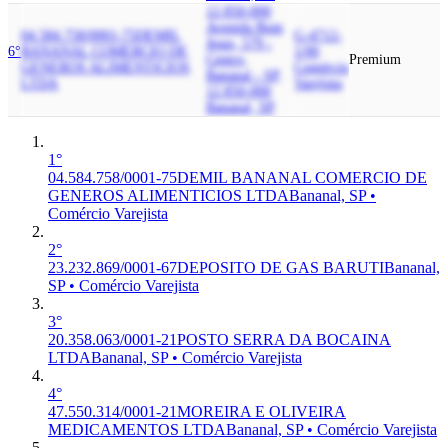
12.850-000
Avenida Bom
04.584.758/0001-75
DEMIL
G-4712-
Jesus, 579 -
6°
BANANAL COMERCIO DE
1/00
Centro,
Premium
GENEROS ALIMENTICIOS
Comércio
Bananal - SP,
LTDA
Varejista
12.850-000
Bananal, SP
1°
04.584.758/0001-75
DEMIL BANANAL COMERCIO DE
GENEROS ALIMENTICIOS LTDA
Bananal, SP •
Comércio Varejista
2°
23.232.869/0001-67
DEPOSITO DE GAS BARUTI
Bananal,
SP • Comércio Varejista
3°
20.358.063/0001-21
POSTO SERRA DA BOCAINA
LTDA
Bananal, SP • Comércio Varejista
4°
47.550.314/0001-21
MOREIRA E OLIVEIRA
MEDICAMENTOS LTDA
Bananal, SP • Comércio Varejista