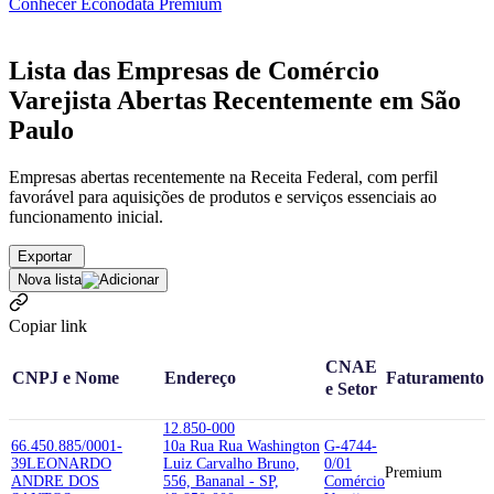
Conhecer Econodata Premium
Lista das Empresas de Comércio
Varejista Abertas Recentemente em São
Paulo
Empresas abertas recentemente na Receita Federal, com perfil
favorável para aquisições de produtos e serviços essenciais ao
funcionamento inicial.
Exportar
Nova lista
Copiar link
CNAE
CNPJ e Nome
Endereço
Faturamento
e Setor
12.850-000
66.450.885/0001-
10a Rua Rua Washington
G-4744-
39
LEONARDO
Luiz Carvalho Bruno,
0/01
Premium
ANDRE DOS
556, Bananal - SP,
Comércio