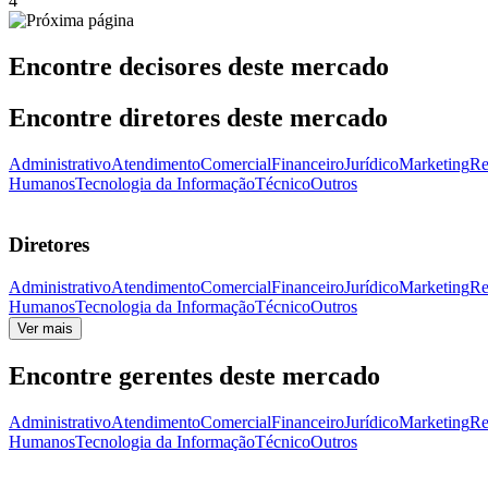
4
Encontre decisores deste mercado
Encontre diretores deste mercado
Administrativo
Atendimento
Comercial
Financeiro
Jurídico
Marketing
Re
Humanos
Tecnologia da Informação
Técnico
Outros
Diretores
Administrativo
Atendimento
Comercial
Financeiro
Jurídico
Marketing
Re
Humanos
Tecnologia da Informação
Técnico
Outros
Ver mais
Encontre gerentes deste mercado
Administrativo
Atendimento
Comercial
Financeiro
Jurídico
Marketing
Re
Humanos
Tecnologia da Informação
Técnico
Outros