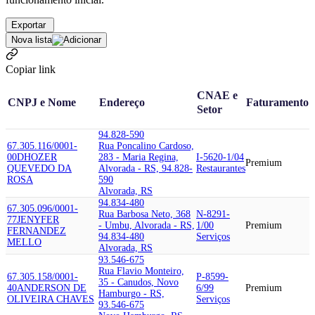
Exportar
Nova lista
Copiar link
CNAE e
CNPJ e Nome
Endereço
Faturamento
Setor
94.828-590
67.305.116/0001-
Rua Poncalino Cardoso,
00
DHOZER
283 - Maria Regina,
I-5620-1/04
Premium
QUEVEDO DA
Alvorada - RS, 94.828-
Restaurantes
ROSA
590
Alvorada, RS
94.834-480
67.305.096/0001-
Rua Barbosa Neto, 368
N-8291-
77
JENYFER
- Umbu, Alvorada - RS,
1/00
Premium
FERNANDEZ
94.834-480
Serviços
MELLO
Alvorada, RS
93.546-675
Rua Flavio Monteiro,
67.305.158/0001-
P-8599-
35 - Canudos, Novo
40
ANDERSON DE
6/99
Premium
Hamburgo - RS,
OLIVEIRA CHAVES
Serviços
93.546-675