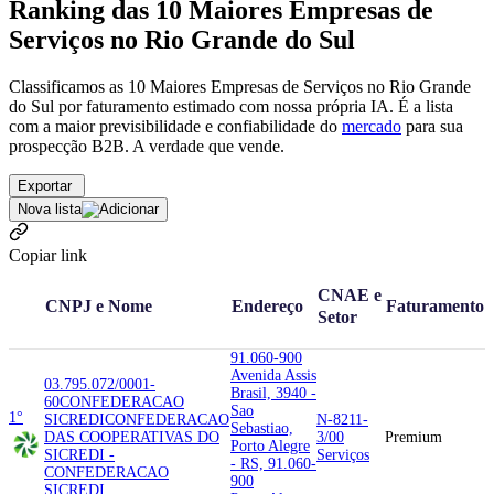
Ranking das 10 Maiores Empresas de
Serviços no Rio Grande do Sul
Classificamos as 10 Maiores Empresas de Serviços no Rio Grande
do Sul por faturamento estimado com nossa própria IA. É a lista
com a maior previsibilidade e confiabilidade
do
mercado
para sua
prospecção B2B. A verdade que vende.
Exportar
Nova lista
Copiar link
CNAE e
CNPJ e Nome
Endereço
Faturamento
Setor
91.060-900
Avenida Assis
03.795.072/0001-
Brasil, 3940 -
60
CONFEDERACAO
Sao
1°
SICREDI
CONFEDERACAO
N-8211-
Sebastiao,
DAS COOPERATIVAS DO
3/00
Premium
Porto Alegre
SICREDI -
Serviços
- RS, 91.060-
CONFEDERACAO
900
SICREDI