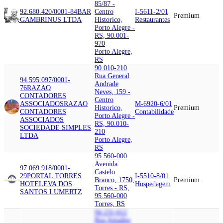
85/87 -
92.680.420/0001-84
BAR
Centro
I-5611-2/01
Premium
GAMBRINUS LTDA
Historico,
Restaurantes
Porto Alegre -
RS, 90.001-
970
Porto Alegre,
RS
90.010-210
Rua General
94.595.097/0001-
Andrade
76
RAZAO
Neves, 159 -
CONTADORES
Centro
ASSOCIADOS
RAZAO
M-6920-6/01
Historico,
Premium
CONTADORES
Contabilidade
Porto Alegre -
ASSOCIADOS
RS, 90.010-
SOCIEDADE SIMPLES
210
LTDA
Porto Alegre,
RS
95.560-000
Avenida
97.069.918/0001-
Castelo
29
PORTAL TORRES
I-5510-8/01
Branco, 1750,
Premium
HOTEL
EVA DOS
Hospedagem
Torres - RS,
SANTOS LUMERTZ
95.560-000
Torres, RS
94.231-612
Rua Amadeu