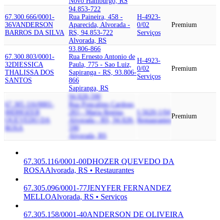
Novo Hamburgo, RS
94.853-722
67.300.666/0001-
Rua Paineira, 458 -
H-4923-
36
VANDERSON
Aparecida, Alvorada -
0/02
Premium
BARROS DA SILVA
RS, 94.853-722
Serviços
Alvorada, RS
93.806-866
67.300.803/0001-
Rua Ernesto Antonio de
H-4923-
32
DIESSICA
Paula, 775 - Sao Luiz,
0/02
Premium
THALISSA DOS
Sapiranga - RS, 93.806-
Serviços
SANTOS
866
Sapiranga, RS
94.828-590
67.305.116/0001-
Rua Poncalino Cardoso,
00
DHOZER
283 - Maria Regina,
I-5620-1/04
Premium
QUEVEDO DA
Alvorada - RS, 94.828-
Restaurantes
ROSA
590
Alvorada, RS
67.305.116/0001-00
DHOZER QUEVEDO DA
ROSA
Alvorada, RS • Restaurantes
67.305.096/0001-77
JENYFER FERNANDEZ
MELLO
Alvorada, RS • Serviços
67.305.158/0001-40
ANDERSON DE OLIVEIRA