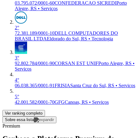
03.795.072/0001-60
CONFEDERACAO SICREDI
Porto
Alegre, RS • Serviços
2°
72.381.189/0001-10
DELL COMPUTADORES DO
BRASIL LTDA
Eldorado do Sul, RS • Tecnologia
3°
92.802.784/0001-90
CORSAN EST UNIF
Porto Alegre, RS •
Serviços
4°
06.038.365/0001-91
FRISIA
Santa Cruz do Sul, RS • Serviços
5°
42.001.582/0001-70
GFG
Canoas, RS • Serviços
Ver ranking completo
Sobre essa lista
Premium