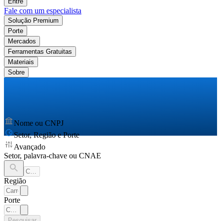
Entre
Fale com um especialista
Solução Premium
Porte
Mercados
Ferramentas Gratuitas
Materiais
Sobre
Nome ou CNPJ
Setor, Região e Porte
Avançado
Setor, palavra-chave ou CNAE
Região
Porte
Pesquisar