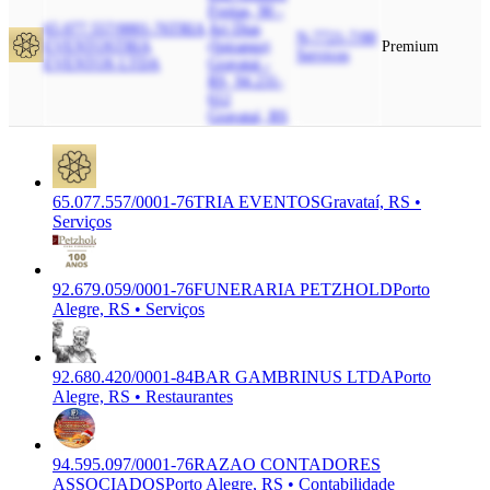
Freitas, 90 -
65.077.557/0001-76
TRIA
Ari Dias
N-7721-7/00
EVENTOS
TRIA
(Ipiranga)
Premium
Serviços
EVENTOS LTDA
Gravatai -
RS, 94.231-
612
Gravataí, RS
65.077.557/0001-76
TRIA EVENTOS
Gravataí, RS •
Serviços
92.679.059/0001-76
FUNERARIA PETZHOLD
Porto
Alegre, RS • Serviços
92.680.420/0001-84
BAR GAMBRINUS LTDA
Porto
Alegre, RS • Restaurantes
94.595.097/0001-76
RAZAO CONTADORES
ASSOCIADOS
Porto Alegre, RS • Contabilidade