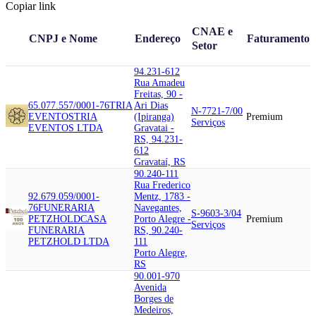
Copiar link
CNAE e
CNPJ e Nome
Endereço
Faturamento
Setor
94.231-612
Rua Amadeu
Freitas, 90 -
65.077.557/0001-76
TRIA
Ari Dias
N-7721-7/00
EVENTOS
TRIA
(Ipiranga)
Premium
Serviços
EVENTOS LTDA
Gravatai -
RS, 94.231-
612
Gravataí, RS
90.240-111
Rua Frederico
92.679.059/0001-
Mentz, 1783 -
76
FUNERARIA
Navegantes,
S-9603-3/04
PETZHOLD
CASA
Porto Alegre -
Premium
Serviços
FUNERARIA
RS, 90.240-
PETZHOLD LTDA
111
Porto Alegre,
RS
90.001-970
Avenida
Borges de
Medeiros,