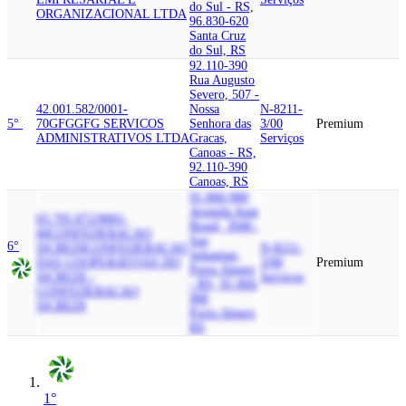
do Sul - RS,
ORGANIZACIONAL LTDA
96.830-620
Santa Cruz
do Sul, RS
92.110-390
Rua Augusto
Severo, 507 -
42.001.582/0001-
Nossa
N-8211-
5°
70
GFG
GFG SERVICOS
Senhora das
3/00
Premium
ADMINISTRATIVOS LTDA
Gracas,
Serviços
Canoas - RS,
92.110-390
Canoas, RS
91.060-900
Avenida Assis
03.795.072/0001-
Brasil, 3940 -
60
CONFEDERACAO
Sao
6°
SICREDI
CONFEDERACAO
N-8211-
Sebastiao,
DAS COOPERATIVAS DO
3/00
Premium
Porto Alegre
SICREDI -
Serviços
- RS, 91.060-
CONFEDERACAO
900
SICREDI
Porto Alegre,
RS
1°