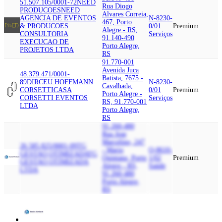
51.507.105/0001-72
NEED
Rua Diogo
PRODUCOES
NEED
Alvares Correia,
AGENCIA DE EVENTOS
N-8230-
467, Porto
& PRODUCOES
0/01
Premium
Alegre - RS,
CONSULTORIA
Serviços
91.140-490
EXECUCAO DE
Porto Alegre,
PROJETOS LTDA
RS
91.770-001
Avenida Juca
48.379.471/0001-
Batista, 7675 -
89
DIRCEU HOFFMANN
N-8230-
Cavalhada,
CORSETTI
CASA
0/01
Premium
Porto Alegre -
CORSETTI EVENTOS
Serviços
RS, 91.770-001
LTDA
Porto Alegre,
RS
91.260-480
Rua Jose
Marcelino, 247
26.585.825/0001-09
TG
- Mario
Q-8610-
GESTAO OTIMIZADA
TG
Quintana, Porto
1/02
Premium
GESTAO OTIMIZADA
Alegre - RS,
Saúde
LTDA
91.260-480
Porto Alegre,
RS