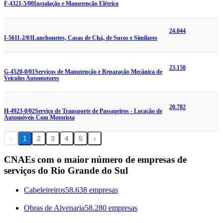
F-4321-5/00
Instalação e Manutenção Elétrica
24.044
I-5611-2/03
Lanchonetes, Casas de Chá, de Sucos e Similares
23.150
G-4520-0/01
Serviços de Manutenção e Reparação Mecânica de
Veículos Automotores
20.782
H-4923-0/02
Serviço de Transporte de Passageiros - Locação de
Automóveis Com Motorista
‹
1
2
3
4
5
›
CNAEs com o maior número de empresas de
serviços do Rio Grande do Sul
Cabeleireiros
58.638 empresas
Obras de Alvenaria
58.280 empresas