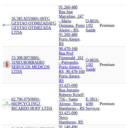
91.260-480
Rua Jose
Marcelino, 247
26.585.825/0001-09
TG
- Mario
Q-8610-
GESTAO OTIMIZADA
TG
Quintana, Porto
1/02
Premium
GESTAO OTIMIZADA
Alegre - RS,
Saúde
LTDA
91.260-480
Porto Alegre,
RS
90.470-160
Rua Prof
53.308.007/0001-
Fitzgerald, 161
Q-8610-
31
NEURORRADIO
- Petropolis,
1/02
Premium
SERVICOS MEDICOS
Porto Alegre -
Saúde
LTDA
RS, 90.470-160
Porto Alegre,
RS
93.425-090
Rua Antonio
Roberto Kroeff,
62.796.079/0001-
756 - Santo
E-3811-
66
UPCYCLING
J.
Afonso, Novo
4/00
Premium
RICARDO HOFF LTDA
Hamburgo - RS,
Serviços
93.425-090
Novo
Hamburgo, RS
91.140-490