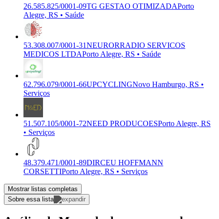
26.585.825/0001-09
TG GESTAO OTIMIZADA
Porto
Alegre, RS • Saúde
53.308.007/0001-31
NEURORRADIO SERVICOS
MEDICOS LTDA
Porto Alegre, RS • Saúde
62.796.079/0001-66
UPCYCLING
Novo Hamburgo, RS •
Serviços
51.507.105/0001-72
NEED PRODUCOES
Porto Alegre, RS
• Serviços
48.379.471/0001-89
DIRCEU HOFFMANN
CORSETTI
Porto Alegre, RS • Serviços
Mostrar listas completas
Sobre essa lista