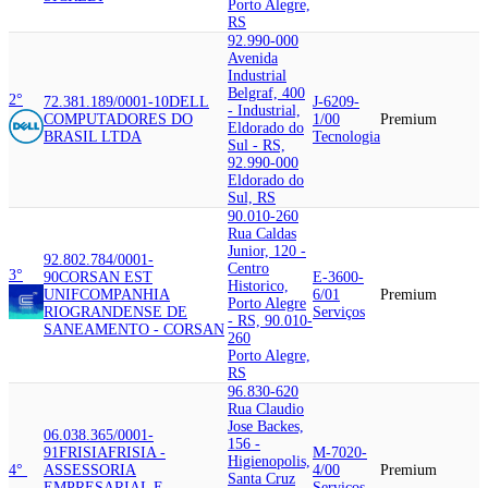
Porto Alegre,
RS
92.990-000
Avenida
Industrial
Belgraf, 400
2°
72.381.189/0001-10
DELL
J-6209-
- Industrial,
COMPUTADORES DO
1/00
Premium
Eldorado do
BRASIL LTDA
Tecnologia
Sul - RS,
92.990-000
Eldorado do
Sul, RS
90.010-260
Rua Caldas
Junior, 120 -
92.802.784/0001-
Centro
3°
90
CORSAN EST
E-3600-
Historico,
UNIF
COMPANHIA
6/01
Premium
Porto Alegre
RIOGRANDENSE DE
Serviços
- RS, 90.010-
SANEAMENTO - CORSAN
260
Porto Alegre,
RS
96.830-620
Rua Claudio
Jose Backes,
06.038.365/0001-
156 -
91
FRISIA
FRISIA -
M-7020-
Higienopolis,
4°
ASSESSORIA
4/00
Premium
Santa Cruz
EMPRESARIAL E
Serviços