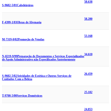
58.638
S-9602-5/01
Cabeleireiros
58.280
F-4399-1/03
Obras de Alvenaria
53.168
M-7319-0/02
Promoção de Vendas
34.610
N-8219-9/99
Preparação de Documentos e Serviços Especializados
de Apoio Administrativo não Especificados Anteriormente
26.459
S-9602-5/02
Atividades de Estética e Outros Serviços de
Cuidados Com a Beleza
25.182
T-9700-5/00
Serviços Domésticos
24.853