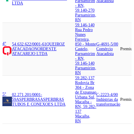
Parnamirim
Atacadista
LTDA
- RN,
59.140-270
Parnamirim,
RN
59.146-140
Rua Pedro
Nunes
Ferreira,
4°
54.632.622/0001-61
QUEIROZ
850 - Monte
G-4691-5/00
ATACADAO
NORDESTE
Castelo,
Comércio
Premiu
ATACAREJO LTDA
Parnamirim
Atacadista
- RN,
59.146-140
Parnamirim,
RN
59.282-137
Rodovia Br
304 - Zona
de Expansao
5°
02.271.201/0001-
C-2223-4/00
Urbana Sul,
59
ASPERBRAS
ASPERBRAS
Indústrias da
Premiu
Macaiba -
TUBOS E CONEXOES LTDA
transformação
RN, 59.282-
137
Macaíba,
RN
59.149-890
Rodovia Br-