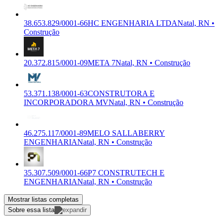
38.653.829/0001-66
HC ENGENHARIA LTDA
Natal, RN •
Construção
20.372.815/0001-09
META 7
Natal, RN • Construção
53.371.138/0001-63
CONSTRUTORA E
INCORPORADORA MV
Natal, RN • Construção
46.275.117/0001-89
MELO SALLABERRY
ENGENHARIA
Natal, RN • Construção
35.307.509/0001-66
P7 CONSTRUTECH E
ENGENHARIA
Natal, RN • Construção
Mostrar listas completas
Sobre essa lista