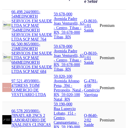
e Setor
66.498.244/0001-
59.678-000
54
MEDNORTH
Avenida Padre
SERVICOS EM SAUDE
Q-8610-
Joao Venturelli, 65
LTDA SCP MAT
1/01
Premium
- Centro, Tibau -
764
MEDNORTH
Saúde
RN, 59.678-000
SERVICOS EM SAUDE
Tibau, RN
LTDA SCP MAT 764
66.500.865/0001-
59.678-000
25
MEDNORTH
Avenida Padre
SERVICOS EM SAUDE
Q-8610-
Joao Venturelli, 65
LTDA SCP MAT
1/01
Premium
- Centro, Tibau -
684
MEDNORTH
Saúde
RN, 59.678-000
SERVICOS EM SAUDE
Tibau, RN
LTDA SCP MAT 684
59.020-100
97.521.493/0001-
Avenida Afonso
G-4781-
47
DRESS TO
JM
Pena, 394 -
4/00
Premium
COMERCIO DE
Petropolis, Natal -
Comércio
VESTUARIO LTDA
RN, 59.020-100
Varejista
Natal, RN
59.190-000
Rua Lupercio
66.578.203/0001-
Lobato, 151 -
78
NATLAB 2
NCS 2
Q-8640-
Centro,
LABORATORIO DE
2/02
Premium
Canguaretama -
ANALISES CLINICAS
Saúde
RN, 59.190-000