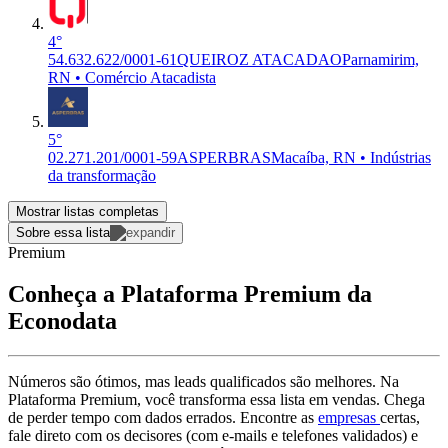
4°
54.632.622/0001-61
QUEIROZ ATACADAO
Parnamirim,
RN • Comércio Atacadista
5°
02.271.201/0001-59
ASPERBRAS
Macaíba, RN • Indústrias
da transformação
Mostrar listas completas
Sobre essa lista
Premium
Conheça a Plataforma Premium da
Econodata
Números são ótimos, mas leads qualificados são melhores. Na
Plataforma Premium, você transforma essa lista em vendas. Chega
de perder tempo com dados errados. Encontre as
empresas
certas,
fale direto com os decisores (com e-mails e telefones validados) e