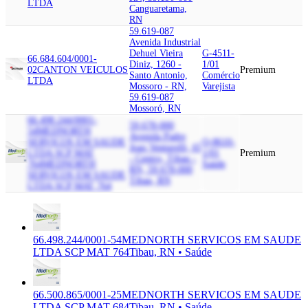
LTDA
Canguaretama,
RN
59.619-087
Avenida Industrial
Dehuel Vieira
G-4511-
66.684.604/0001-
Diniz, 1260 -
1/01
02
CANTON VEICULOS
Premium
Santo Antonio,
Comércio
LTDA
Mossoro - RN,
Varejista
59.619-087
Mossoró, RN
66.498.244/0001-
59.678-000
54
MEDNORTH
Avenida Padre
SERVICOS EM SAUDE
Q-8610-
Joao Venturelli, 65
LTDA SCP MAT
1/01
Premium
- Centro, Tibau -
764
MEDNORTH
Saúde
RN, 59.678-000
SERVICOS EM SAUDE
Tibau, RN
LTDA SCP MAT 764
66.498.244/0001-54
MEDNORTH SERVICOS EM SAUDE
LTDA SCP MAT 764
Tibau, RN • Saúde
66.500.865/0001-25
MEDNORTH SERVICOS EM SAUDE
LTDA SCP MAT 684
Tibau, RN • Saúde