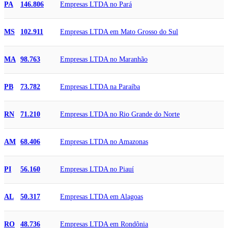
Empresas LTDA no Pará
PA
146.806
Empresas LTDA em Mato Grosso do Sul
MS
102.911
Empresas LTDA no Maranhão
MA
98.763
Empresas LTDA na Paraíba
PB
73.782
Empresas LTDA no Rio Grande do Norte
RN
71.210
Empresas LTDA no Amazonas
AM
68.406
Empresas LTDA no Piauí
PI
56.160
Empresas LTDA em Alagoas
AL
50.317
Empresas LTDA em Rondônia
RO
48.736