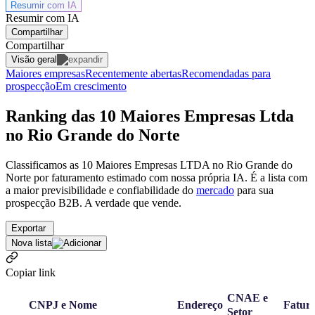
Resumir com
IA
Resumir com IA
Compartilhar
Compartilhar
Visão geral
Maiores empresas
Recentemente abertas
Recomendadas para
prospecção
Em crescimento
Ranking das 10 Maiores Empresas Ltda
no Rio Grande do Norte
Classificamos as 10 Maiores Empresas LTDA no Rio Grande do
Norte por faturamento estimado com nossa própria IA. É a lista com
a maior previsibilidade e confiabilidade
do
mercado
para sua
prospecção B2B. A verdade que vende.
Exportar
Nova lista
Copiar link
CNAE e
CNPJ e Nome
Endereço
Fatur
Setor