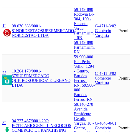
59.149-890
Rodovia Br-
304, 100 -
Encanto
1°
08.030.363/0001-
G-4711-3/02
Verde,
81
NORDESTAO
SUPERMERCADO
Comércio
Premiu
Parnamirim
NORDESTAO LTDA
Varejista
- RN,
59.149-890
Parnamirim,
RN
59.900-000
Rua Pedro
Velho, 1294
10.264.170/0001-
- Centro,
2°
G-4711-3/02
37
SUPERMERCADO
Pau dos
Comércio
Premiu
QUEIROZ
QUEIROZ E URBANO
Ferros -
Varejista
LTDA
RN, 59.900-
000
Pau dos
Ferros, RN
59.140-270
Avenida
Presidente
Getulio
04.227.467/0001-20
O
3°
Vargas, 18 -
G-4646-0/01
BOTICARIO
GENTIL NEGOCIOS
Centro,
Comércio
Premiu
COMERCIO E FRANCHISING