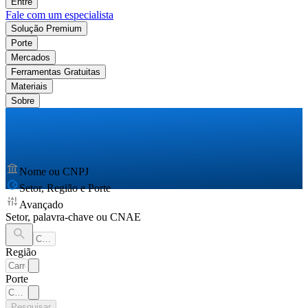
Entre
Fale com um especialista
Solução Premium
Porte
Mercados
Ferramentas Gratuitas
Materiais
Sobre
Nome ou CNPJ
Setor, Região e Porte
Avançado
Setor, palavra-chave ou CNAE
Região
Porte
Pesquisar