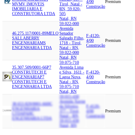
4/00
Premium
MV
MV IMOVEIS
Tirol, Natal -
Construção
IMOBILIARIA E
RN, 59.020-
CONSTRUTORA LTDA
505
Natal, RN
59.022-000
Avenida
46.275.117/0001-89
MELO
Senador
F-4120-
SALLABERRY
Salgado Filho,
4/00
Premium
ENGENHARIA
MS
1718 - Tirol,
Construção
ENGENHARIA LTDA
Natal - RN,
59.022-000
Natal, RN
59.075-710
35.307.509/0001-66
P7
Avenida Lima
CONSTRUTECH E
e Silva, 1611 -
F-4120-
ENGENHARIA
P7
Lagoa Nova,
4/00
Premium
CONSTRUTECH E
Natal - RN,
Construção
ENGENHARIA LTDA
59.075-710
Natal, RN
59.015-430
Avenida Xavier
38.653.829/0001-66
HC
da Silveira,
F-4120-
ENGENHARIA
377 - Tirol,
4/00
Premium
LTDA
PAHC
Natal - RN,
Construção
ENGENHARIA LTDA
59.015-430
Natal, RN