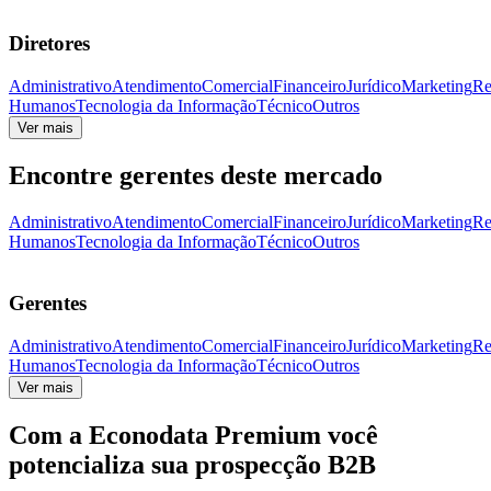
Diretores
Administrativo
Atendimento
Comercial
Financeiro
Jurídico
Marketing
Re
Humanos
Tecnologia da Informação
Técnico
Outros
Ver mais
Encontre gerentes deste mercado
Administrativo
Atendimento
Comercial
Financeiro
Jurídico
Marketing
Re
Humanos
Tecnologia da Informação
Técnico
Outros
Gerentes
Administrativo
Atendimento
Comercial
Financeiro
Jurídico
Marketing
Re
Humanos
Tecnologia da Informação
Técnico
Outros
Ver mais
Com a
Econodata Premium
você
potencializa sua prospecção B2B