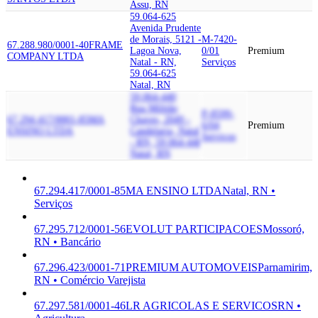
Assu, RN
59.064-625
Avenida Prudente
de Morais, 5121 -
M-7420-
67.288.980/0001-40
FRAME
Lagoa Nova,
0/01
Premium
COMPANY LTDA
Natal - RN,
Serviços
59.064-625
Natal, RN
59.064-440
Rua Militão
P-8599-
67.294.417/0001-85
MA
Chaves, 2049 -
6/04
Premium
ENSINO LTDA
Candelaria, Natal
Serviços
- RN, 59.064-440
Natal, RN
67.294.417/0001-85
MA ENSINO LTDA
Natal, RN •
Serviços
67.295.712/0001-56
EVOLUT PARTICIPACOES
Mossoró,
RN • Bancário
67.296.423/0001-71
PREMIUM AUTOMOVEIS
Parnamirim,
RN • Comércio Varejista
67.297.581/0001-46
LR AGRICOLAS E SERVICOS
RN •