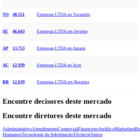
Empresas LTDA no Tocantins
TO
48.551
Empresas LTDA em Sergipe
SE
46.643
Empresas LTDA no Amapá
AP
13.753
Empresas LTDA no Acre
AC
12.939
Empresas LTDA em Roraima
RR
12.639
Encontre decisores deste mercado
Encontre diretores deste mercado
Administrativo
Atendimento
Comercial
Financeiro
Jurídico
Marketing
Re
Humanos
Tecnologia da Informação
Técnico
Outros