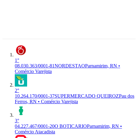
304, 100 -
Encanto
6°
08.030.363/0001-
G-4711-3/02
Verde,
81
NORDESTAO
SUPERMERCADO
Comércio
Premiu
Parnamirim
NORDESTAO LTDA
Varejista
- RN,
59.149-890
Parnamirim,
RN
1°
08.030.363/0001-81
NORDESTAO
Parnamirim, RN •
Comércio Varejista
2°
10.264.170/0001-37
SUPERMERCADO QUEIROZ
Pau dos
Ferros, RN • Comércio Varejista
3°
04.227.467/0001-20
O BOTICARIO
Parnamirim, RN •
Comércio Atacadista