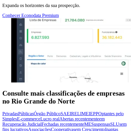
Expanda os horizontes da sua prospecção.
Conhecer Econodata Premium
Consulte mais classificações de empresas
no Rio Grande do Norte
Privadas
Públicas
Órgão Público
SA
EIRELI
MEI
EPP
Optantes pelo
Simples
E-commerce
Lucro real
Abertas recentemente
em
Recuperação Judicial
Fechadas recentemente
ME
Suspensas
SLU
sem
fins lucrativos
Associações
Cooperativas
em Crescimento
Inaptas