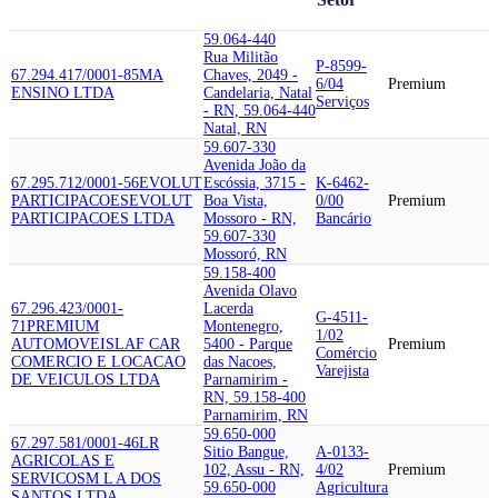
59.064-440
Rua Militão
P-8599-
67.294.417/0001-85
MA
Chaves, 2049 -
6/04
Premium
ENSINO LTDA
Candelaria, Natal
Serviços
- RN, 59.064-440
Natal, RN
59.607-330
Avenida João da
67.295.712/0001-56
EVOLUT
Escóssia, 3715 -
K-6462-
PARTICIPACOES
EVOLUT
Boa Vista,
0/00
Premium
PARTICIPACOES LTDA
Mossoro - RN,
Bancário
59.607-330
Mossoró, RN
59.158-400
Avenida Olavo
67.296.423/0001-
Lacerda
G-4511-
71
PREMIUM
Montenegro,
1/02
AUTOMOVEIS
LAF CAR
5400 - Parque
Premium
Comércio
COMERCIO E LOCACAO
das Nacoes,
Varejista
DE VEICULOS LTDA
Parnamirim -
RN, 59.158-400
Parnamirim, RN
59.650-000
67.297.581/0001-46
LR
Sitio Bangue,
A-0133-
AGRICOLAS E
102, Assu - RN,
4/02
Premium
SERVICOS
M L A DOS
59.650-000
Agricultura
SANTOS LTDA