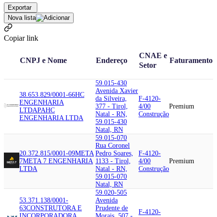
Exportar
Nova lista
Copiar link
CNAE e
CNPJ e Nome
Endereço
Faturamento
Setor
59.015-430
Avenida Xavier
38.653.829/0001-66
HC
da Silveira,
F-4120-
ENGENHARIA
377 - Tirol,
4/00
Premium
LTDA
PAHC
Natal - RN,
Construção
ENGENHARIA LTDA
59.015-430
Natal, RN
59.015-070
Rua Coronel
20.372.815/0001-09
META
Pedro Soares,
F-4120-
7
META 7 ENGENHARIA
1133 - Tirol,
4/00
Premium
LTDA
Natal - RN,
Construção
59.015-070
Natal, RN
59.020-505
53.371.138/0001-
Avenida
63
CONSTRUTORA E
Prudente de
F-4120-
INCORPORADORA
Morais, 507 -