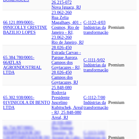
26.215-072
Nova Iguaçu, RJ
23.062-260
Rua Zelia
66.121.899/0001-
Magalhaes, 401 -
C-1122-4/03
09
NICOLLY CRISTINE
Cosmos, Rio de
Indústrias da
Premium
BAZILIO LOPES
Janeiro - RJ,
transformação
23.062-260
Rio de Janeiro, RJ
28.026-450
Estrada Carvao -
65.384.780/0001-
Parque Aurora,
C-1111-9/02
66
ATLAS
Campos dos
Indústrias da
Premium
AGROINDUSTRIAL
Goytacazes - RJ,
transformação
LTDA
28.026-450
Campos dos
Goytacazes, RJ
25.848-080
Rodovia
65.302.938/0001-
Presidente
C-1112-7/00
01
VINICOLA DI BENTO
Juscelino
Indústrias da
Premium
LTDA
Kubitschek, Areal
transformação
- RJ, 25.848-080
Areal, RJ
28.930-000
66.754.997/0001-
Rua Damiao
83
IMPERADOR DO
Teixeira, 3b,
C-1113-5/02
CHOPP
IMPERADOR DO
Arraial do Cabo -
Indústrias da
Premium