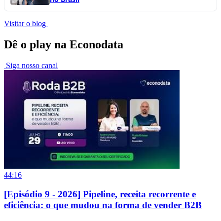
Visitar o blog
Dê o play na Econodata
Siga nosso canal
44:16
[Episódio 9 - 2026] Pipeline, receita recorrente e
eficiência: o que mudou na forma de vender B2B