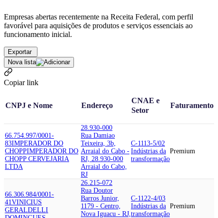
Empresas abertas recentemente na Receita Federal, com perfil
favorável para aquisições de produtos e serviços essenciais ao
funcionamento inicial.
Exportar
Nova lista
Copiar link
CNAE e
CNPJ e Nome
Endereço
Faturamento
Setor
28.930-000
66.754.997/0001-
Rua Damiao
83
IMPERADOR DO
Teixeira, 3b,
C-1113-5/02
CHOPP
IMPERADOR DO
Arraial do Cabo -
Indústrias da
Premium
CHOPP CERVEJARIA
RJ, 28.930-000
transformação
LTDA
Arraial do Cabo,
RJ
26.215-072
Rua Doutor
66.306.984/0001-
Barros Junior,
C-1122-4/03
41
VINICIUS
1179 - Centro,
Indústrias da
Premium
GERALDELLI
Nova Iguacu - RJ,
transformação
DOMINGUES