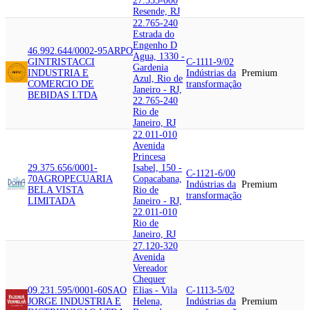
27.553-000
Resende, RJ
22.765-240
Estrada do
Engenho D
46.992.644/0002-95
ARPO
Agua, 1330 -
GIN
TRISTACCI
C-1111-9/02
Gardenia
INDUSTRIA E
Indústrias da
Premium
Azul, Rio de
COMERCIO DE
transformação
Janeiro - RJ,
BEBIDAS LTDA
22.765-240
Rio de
Janeiro, RJ
22.011-010
Avenida
Princesa
29.375.656/0001-
Isabel, 150 -
C-1121-6/00
70
AGROPECUARIA
Copacabana,
Indústrias da
Premium
BELA VISTA
Rio de
transformação
LIMITADA
Janeiro - RJ,
22.011-010
Rio de
Janeiro, RJ
27.120-320
Avenida
Vereador
Chequer
09.231.595/0001-60
SAO
Elias - Vila
C-1113-5/02
JORGE INDUSTRIA E
Helena,
Indústrias da
Premium