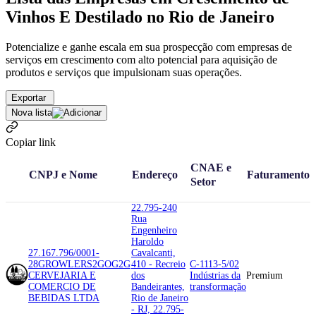
Vinhos E Destilado no Rio de Janeiro
Potencialize e ganhe escala em sua prospecção com empresas de
serviços em crescimento com alto potencial para aquisição de
produtos e serviços que impulsionam suas operações.
Exportar
Nova lista
Copiar link
CNAE e
CNPJ e Nome
Endereço
Faturamento
Setor
22.795-240
Rua
Engenheiro
Haroldo
27.167.796/0001-
Cavalcanti,
28
GROWLERS2GO
G2G
410 - Recreio
C-1113-5/02
CERVEJARIA E
dos
Indústrias da
Premium
COMERCIO DE
Bandeirantes,
transformação
BEBIDAS LTDA
Rio de Janeiro
- RJ, 22.795-