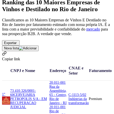
Ranking das 10 Maiores Empresas de
Vinhos e Destilado no Rio de Janeiro
Classificamos as 10 Maiores Empresas de Vinhos E Destilado no
Rio de Janeiro por faturamento estimado com nossa própria IA. É a
lista com a maior previsibilidade e confiabilidade
do
mercado
para
sua prospecção B2B. A verdade que vende.
Exportar
Nova lista
Copiar link
CNAE e
CNPJ e Nome
Endereço
Faturamento
Setor
20.011-001
Rua da
73.410.326/0001-
Assembleia,
1°
60
CERVEJARIA
65 - Centro,
C-1113-5/02
PETROPOLIS S/A - EM
Rio de
Indústrias da
Premium
RECUPERACAO
Janeiro - RJ,
transformação
JUDICIAL
20.011-001
Rio de