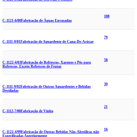
108
C-1121-6/00
Fabricação de Águas Envasadas
79
C-1111-9/01
Fabricação de Aguardente de Cana-De-Açúcar
58
C-1122-4/03
Fabricação de Refrescos, Xaropes e Pós para
Refrescos, Exceto Refrescos de Frutas
39
C-1111-9/02
Fabricação de Outras Aguardentes e Bebidas
Destiladas
21
C-1112-7/00
Fabricação de Vinho
16
C-1122-4/99
Fabricação de Outras Bebidas Não-Alcoólicas não
Especificadas Anteriormente