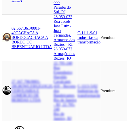
LTDA
000
Paraíba do
Sul, RJ
28.950-072
Rua Jacob
Jose Luiz -
02.567.361/0001-
Joao
40
CACHACA A
C-1111-9/01
Fernandes,
BORDO
CACHACA A
Indústrias da
Premium
Armacao dos
BORDO DO
transformação
Buzios - RJ,
BEBENTUARIO LTDA
28.950-072
Armação dos
Búzios, RJ
22.795-240
Rua
Engenheiro
Haroldo
27.167.796/0001-
Cavalcanti,
28
GROWLERS2GO
G2G
410 - Recreio
C-1113-5/02
CERVEJARIA E
dos
Indústrias da
Premium
COMERCIO DE
Bandeirantes,
transformação
BEBIDAS LTDA
Rio de Janeiro
- RJ, 22.795-
240
Rio de
Janeiro, RJ