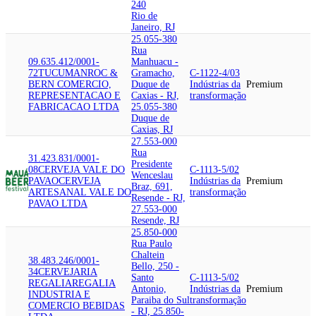
240
Rio de
Janeiro, RJ
25.055-380
Rua
09.635.412/0001-
Manhuacu -
72
TUCUMAN
ROC &
Gramacho,
C-1122-4/03
BERN COMERCIO,
Duque de
Indústrias da
Premium
REPRESENTACAO E
Caxias - RJ,
transformação
FABRICACAO LTDA
25.055-380
Duque de
Caxias, RJ
27.553-000
Rua
31.423.831/0001-
Presidente
08
CERVEJA VALE DO
C-1113-5/02
Wenceslau
PAVAO
CERVEJA
Indústrias da
Premium
Braz, 691,
ARTESANAL VALE DO
transformação
Resende - RJ,
PAVAO LTDA
27.553-000
Resende, RJ
25.850-000
Rua Paulo
Chaltein
38.483.246/0001-
Bello, 250 -
34
CERVEJARIA
Santo
C-1113-5/02
REGALIA
REGALIA
Antonio,
Indústrias da
Premium
INDUSTRIA E
Paraiba do Sul
transformação
COMERCIO BEBIDAS
- RJ, 25.850-