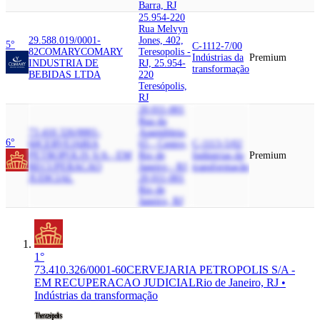
Barra, RJ
25.954-220
Rua Melvyn
29.588.019/0001-
Jones, 402,
5°
C-1112-7/00
82
COMARY
COMARY
Teresopolis -
Indústrias da
Premium
INDUSTRIA DE
RJ, 25.954-
transformação
BEBIDAS LTDA
220
Teresópolis,
RJ
20.011-001
Rua da
73.410.326/0001-
Assembleia,
6°
60
CERVEJARIA
65 - Centro,
C-1113-5/02
PETROPOLIS S/A - EM
Rio de
Indústrias da
Premium
RECUPERACAO
Janeiro - RJ,
transformação
JUDICIAL
20.011-001
Rio de
Janeiro, RJ
1°
73.410.326/0001-60
CERVEJARIA PETROPOLIS S/A -
EM RECUPERACAO JUDICIAL
Rio de Janeiro, RJ •
Indústrias da transformação