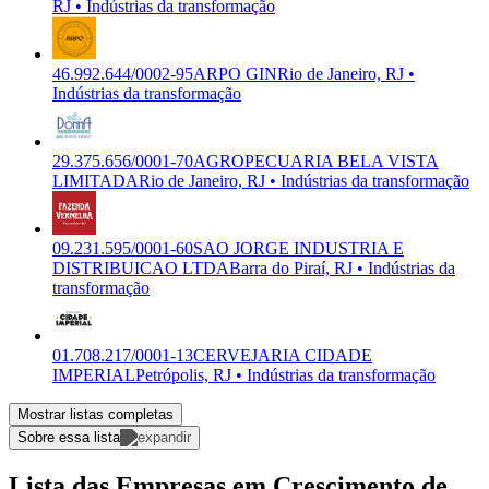
RJ • Indústrias da transformação
46.992.644/0002-95
ARPO GIN
Rio de Janeiro, RJ •
Indústrias da transformação
29.375.656/0001-70
AGROPECUARIA BELA VISTA
LIMITADA
Rio de Janeiro, RJ • Indústrias da transformação
09.231.595/0001-60
SAO JORGE INDUSTRIA E
DISTRIBUICAO LTDA
Barra do Piraí, RJ • Indústrias da
transformação
01.708.217/0001-13
CERVEJARIA CIDADE
IMPERIAL
Petrópolis, RJ • Indústrias da transformação
Mostrar listas completas
Sobre essa lista
Lista das Empresas em Crescimento de