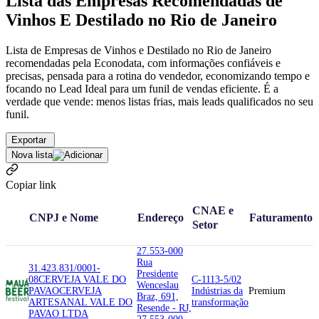
Lista das Empresas Recomendadas de
Vinhos E Destilado no Rio de Janeiro
Lista de Empresas de Vinhos e Destilado no Rio de Janeiro
recomendadas pela Econodata, com informações confiáveis e
precisas, pensada para a rotina do vendedor, economizando tempo e
focando no Lead Ideal para um funil de vendas eficiente. É a
verdade que vende: menos listas frias, mais leads qualificados no seu
funil.
Exportar
Nova lista
Copiar link
CNAE e
CNPJ e Nome
Endereço
Faturamento
Setor
27.553-000
Rua
31.423.831/0001-
Presidente
08
CERVEJA VALE DO
C-1113-5/02
Wenceslau
PAVAO
CERVEJA
Indústrias da
Premium
Braz, 691,
ARTESANAL VALE DO
transformação
Resende - RJ,
PAVAO LTDA