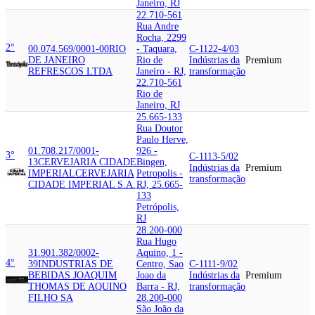
Janeiro, RJ
22.710-561
Rua Andre
Rocha, 2299
2°
00.074.569/0001-00
RIO
- Taquara,
C-1122-4/03
DE JANEIRO
Rio de
Indústrias da
Premium
REFRESCOS LTDA
Janeiro - RJ,
transformação
22.710-561
Rio de
Janeiro, RJ
25.665-133
Rua Doutor
Paulo Herve,
01.708.217/0001-
926 -
3°
C-1113-5/02
13
CERVEJARIA CIDADE
Bingen,
Indústrias da
Premium
IMPERIAL
CERVEJARIA
Petropolis -
transformação
CIDADE IMPERIAL S.A.
RJ, 25.665-
133
Petrópolis,
RJ
28.200-000
Rua Hugo
31.901.382/0002-
Aquino, 1 -
4°
39
INDUSTRIAS DE
Centro, Sao
C-1111-9/02
BEBIDAS JOAQUIM
Joao da
Indústrias da
Premium
THOMAS DE AQUINO
Barra - RJ,
transformação
FILHO SA
28.200-000
São João da