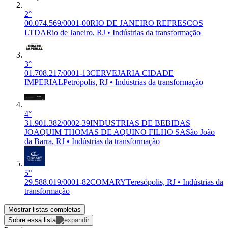
2°
00.074.569/0001-00
RIO DE JANEIRO REFRESCOS
LTDA
Rio de Janeiro, RJ • Indústrias da transformação
3°
01.708.217/0001-13
CERVEJARIA CIDADE
IMPERIAL
Petrópolis, RJ • Indústrias da transformação
4°
31.901.382/0002-39
INDUSTRIAS DE BEBIDAS
JOAQUIM THOMAS DE AQUINO FILHO SA
São João
da Barra, RJ • Indústrias da transformação
5°
29.588.019/0001-82
COMARY
Teresópolis, RJ • Indústrias da
transformação
Mostrar listas completas
Sobre essa lista