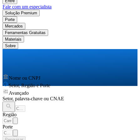
Entre
Fale com um especialista
Solução Premium
Porte
Mercados
Ferramentas Gratuitas
Materiais
Sobre
Nome ou CNPJ
Setor, Região e Porte
Avançado
Setor, palavra-chave ou CNAE
Região
Porte
Pesquisar