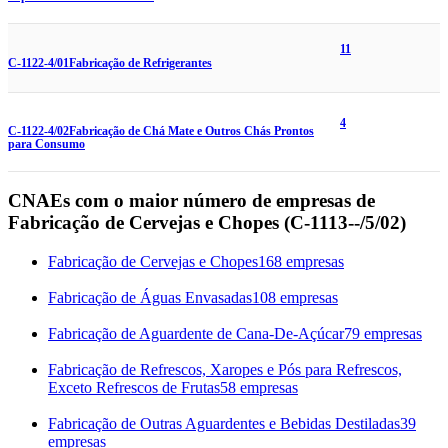
11
C-1122-4/01
Fabricação de Refrigerantes
4
C-1122-4/02
Fabricação de Chá Mate e Outros Chás Prontos
para Consumo
CNAEs com o maior número de empresas de
Fabricação de Cervejas e Chopes (C-1113--/5/02)
Fabricação de Cervejas e Chopes
168 empresas
Fabricação de Águas Envasadas
108 empresas
Fabricação de Aguardente de Cana-De-Açúcar
79 empresas
Fabricação de Refrescos, Xaropes e Pós para Refrescos,
Exceto Refrescos de Frutas
58 empresas
Fabricação de Outras Aguardentes e Bebidas Destiladas
39
empresas