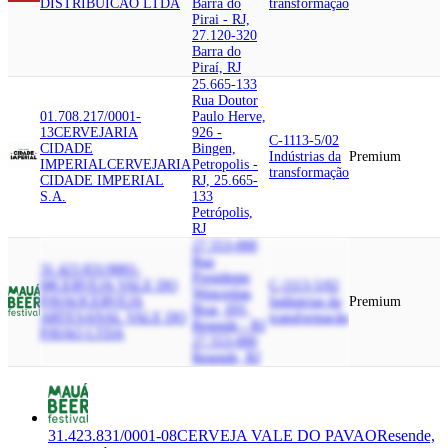
DISTRIBUICAO LTDA
Barra do
transformação
Pirai - RJ,
27.120-320
Barra do
Piraí, RJ
25.665-133
Rua Doutor
01.708.217/0001-
Paulo Herve,
13
CERVEJARIA
926 -
C-1113-5/02
CIDADE
Bingen,
Indústrias da
Premium
IMPERIAL
CERVEJARIA
Petropolis -
transformação
CIDADE IMPERIAL
RJ, 25.665-
S.A.
133
Petrópolis,
RJ
27.553-000
Rua
31.423.831/0001-
Presidente
08
CERVEJA VALE DO
C-1113-5/02
Wenceslau
PAVAO
CERVEJA
Indústrias da
Premium
Braz, 691,
ARTESANAL VALE DO
transformação
Resende - RJ,
PAVAO LTDA
27.553-000
Resende, RJ
31.423.831/0001-08
CERVEJA VALE DO PAVAO
Resende,