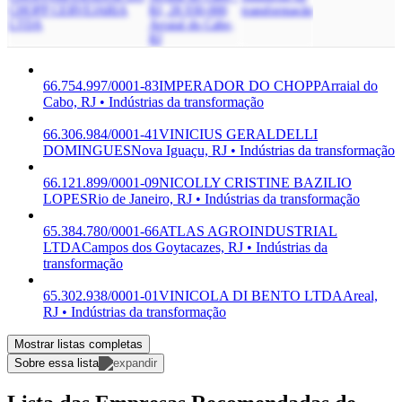
CHOPP CERVEJARIA
RJ, 28.930-000
transformação
LTDA
Arraial do Cabo,
RJ
66.754.997/0001-83
IMPERADOR DO CHOPP
Arraial do
Cabo, RJ • Indústrias da transformação
66.306.984/0001-41
VINICIUS GERALDELLI
DOMINGUES
Nova Iguaçu, RJ • Indústrias da transformação
66.121.899/0001-09
NICOLLY CRISTINE BAZILIO
LOPES
Rio de Janeiro, RJ • Indústrias da transformação
65.384.780/0001-66
ATLAS AGROINDUSTRIAL
LTDA
Campos dos Goytacazes, RJ • Indústrias da
transformação
65.302.938/0001-01
VINICOLA DI BENTO LTDA
Areal,
RJ • Indústrias da transformação
Mostrar listas completas
Sobre essa lista