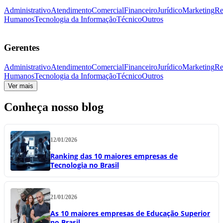
Administrativo
Atendimento
Comercial
Financeiro
Jurídico
Marketing
Re
Humanos
Tecnologia da Informação
Técnico
Outros
Gerentes
Administrativo
Atendimento
Comercial
Financeiro
Jurídico
Marketing
Re
Humanos
Tecnologia da Informação
Técnico
Outros
Ver mais
Conheça nosso blog
12/01/2026
Ranking das 10 maiores empresas de
Tecnologia no Brasil
21/01/2026
As 10 maiores empresas de Educação Superior
no Brasil