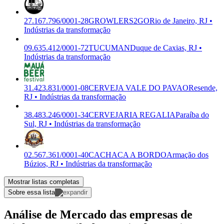
27.167.796/0001-28
GROWLERS2GO
Rio de Janeiro, RJ •
Indústrias da transformação
09.635.412/0001-72
TUCUMAN
Duque de Caxias, RJ •
Indústrias da transformação
31.423.831/0001-08
CERVEJA VALE DO PAVAO
Resende,
RJ • Indústrias da transformação
38.483.246/0001-34
CERVEJARIA REGALIA
Paraíba do
Sul, RJ • Indústrias da transformação
02.567.361/0001-40
CACHACA A BORDO
Armação dos
Búzios, RJ • Indústrias da transformação
Mostrar listas completas
Sobre essa lista
Análise de Mercado das empresas de