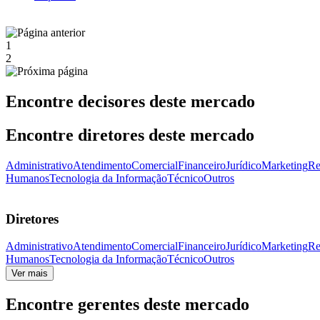
1
2
Encontre decisores deste mercado
Encontre diretores deste mercado
Administrativo
Atendimento
Comercial
Financeiro
Jurídico
Marketing
Re
Humanos
Tecnologia da Informação
Técnico
Outros
Diretores
Administrativo
Atendimento
Comercial
Financeiro
Jurídico
Marketing
Re
Humanos
Tecnologia da Informação
Técnico
Outros
Ver mais
Encontre gerentes deste mercado