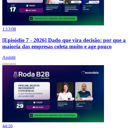
1:13:08
[Episódio 7 - 2026] Dado que vira decisão: por que a
maioria das empresas coleta muito e age pouco
Assistir
44:16