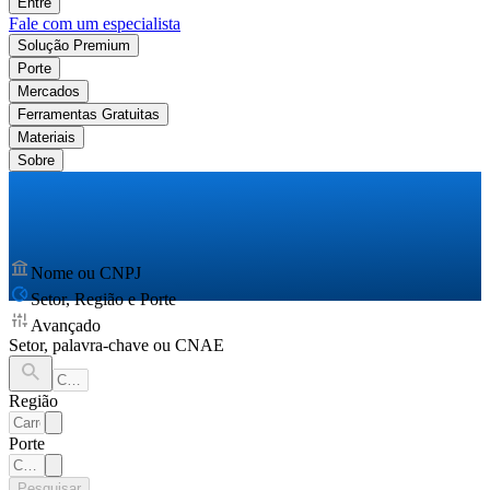
Entre
Fale com um especialista
Solução Premium
Porte
Mercados
Ferramentas Gratuitas
Materiais
Sobre
Nome ou CNPJ
Setor, Região e Porte
Avançado
Setor, palavra-chave ou CNAE
Região
Porte
Pesquisar