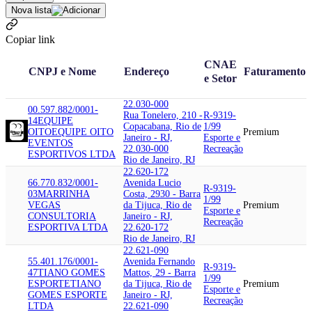
Nova lista
Copiar link
CNAE
CNPJ e Nome
Endereço
Faturamento
e Setor
22.030-000
00.597.882/0001-
Rua Tonelero, 210 -
R-9319-
14
EQUIPE
Copacabana, Rio de
1/99
OITO
EQUIPE OITO
Premium
Janeiro - RJ,
Esporte e
EVENTOS
22.030-000
Recreação
ESPORTIVOS LTDA
Rio de Janeiro, RJ
22.620-172
66.770.832/0001-
Avenida Lucio
R-9319-
03
MARRINHA
Costa, 2930 - Barra
1/99
VEGAS
da Tijuca, Rio de
Premium
Esporte e
CONSULTORIA
Janeiro - RJ,
Recreação
ESPORTIVA LTDA
22.620-172
Rio de Janeiro, RJ
22.621-090
55.401.176/0001-
Avenida Fernando
R-9319-
47
TIANO GOMES
Mattos, 29 - Barra
1/99
ESPORTE
TIANO
da Tijuca, Rio de
Premium
Esporte e
GOMES ESPORTE
Janeiro - RJ,
Recreação
LTDA
22.621-090