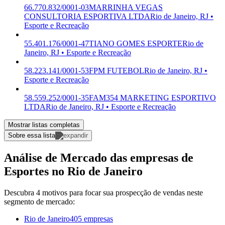
66.770.832/0001-03
MARRINHA VEGAS
CONSULTORIA ESPORTIVA LTDA
Rio de Janeiro, RJ •
Esporte e Recreação
55.401.176/0001-47
TIANO GOMES ESPORTE
Rio de
Janeiro, RJ • Esporte e Recreação
58.223.141/0001-53
FPM FUTEBOL
Rio de Janeiro, RJ •
Esporte e Recreação
58.559.252/0001-35
FAM354 MARKETING ESPORTIVO
LTDA
Rio de Janeiro, RJ • Esporte e Recreação
Mostrar listas completas
Sobre essa lista
Análise de Mercado das empresas de
Esportes no Rio de Janeiro
Descubra 4 motivos para focar sua prospecção de vendas neste
segmento de mercado:
Rio de Janeiro
405 empresas