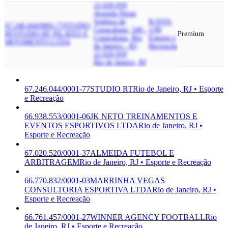
22.020-959
Avenida Nossa
Senhora de
R-9319-
67.246.044/0001-77
STUDIO
Copacabana, 540 -
1/99
RT
STUDIO RT PILATES E
Premium
Copacabana, Rio
Esporte e
MOVIMENTO LTDA
de Janeiro - RJ,
Recreação
22.020-959
Rio de Janeiro, RJ
67.246.044/0001-77
STUDIO RT
Rio de Janeiro, RJ • Esporte
e Recreação
66.938.553/0001-06
JK NETO TREINAMENTOS E
EVENTOS ESPORTIVOS LTDA
Rio de Janeiro, RJ •
Esporte e Recreação
67.020.520/0001-37
ALMEIDA FUTEBOL E
ARBITRAGEM
Rio de Janeiro, RJ • Esporte e Recreação
66.770.832/0001-03
MARRINHA VEGAS
CONSULTORIA ESPORTIVA LTDA
Rio de Janeiro, RJ •
Esporte e Recreação
66.761.457/0001-27
WINNER AGENCY FOOTBALL
Rio
de Janeiro, RJ • Esporte e Recreação