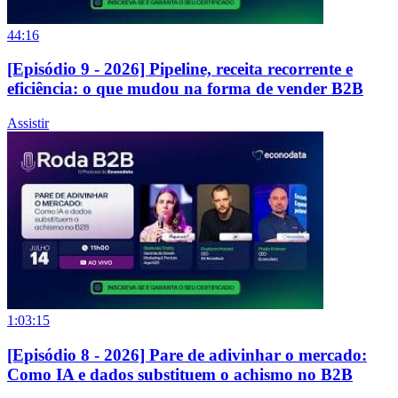
44:16
[Episódio 9 - 2026] Pipeline, receita recorrente e
eficiência: o que mudou na forma de vender B2B
Assistir
1:03:15
[Episódio 8 - 2026] Pare de adivinhar o mercado:
Como IA e dados substituem o achismo no B2B