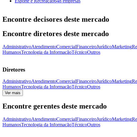
Esporte e Recreação
648 empresas
Encontre decisores deste mercado
Encontre diretores deste mercado
Administrativo
Atendimento
Comercial
Financeiro
Jurídico
Marketing
Re
Humanos
Tecnologia da Informação
Técnico
Outros
Diretores
Administrativo
Atendimento
Comercial
Financeiro
Jurídico
Marketing
Re
Humanos
Tecnologia da Informação
Técnico
Outros
Ver mais
Encontre gerentes deste mercado
Administrativo
Atendimento
Comercial
Financeiro
Jurídico
Marketing
Re
Humanos
Tecnologia da Informação
Técnico
Outros