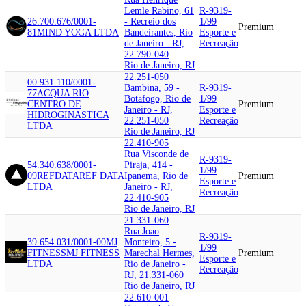
Lemle Rabino, 61
R-9319-
26.700.676/0001-
- Recreio dos
1/99
Premium
81
MIND YOGA LTDA
Bandeirantes, Rio
Esporte e
de Janeiro - RJ,
Recreação
22.790-040
Rio de Janeiro, RJ
22.251-050
00.931.110/0001-
Bambina, 59 -
R-9319-
77
ACQUA RIO
Botafogo, Rio de
1/99
CENTRO DE
Premium
Janeiro - RJ,
Esporte e
HIDROGINASTICA
22.251-050
Recreação
LTDA
Rio de Janeiro, RJ
22.410-905
Rua Visconde de
R-9319-
54.340.638/0001-
Piraja, 414 -
1/99
09
REFDATA
REF DATA
Ipanema, Rio de
Premium
Esporte e
LTDA
Janeiro - RJ,
Recreação
22.410-905
Rio de Janeiro, RJ
21.331-060
Rua Joao
R-9319-
39.654.031/0001-00
MJ
Monteiro, 5 -
1/99
FITNESS
MJ FITNESS
Marechal Hermes,
Premium
Esporte e
LTDA
Rio de Janeiro -
Recreação
RJ, 21.331-060
Rio de Janeiro, RJ
22.610-001