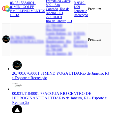
Estrada da Gavea,
06.051.538/0001-
R-9319-
899 - Sao
01
MINI GOLFE
1/99
Conrado, Rio de
Premium
EMPREENDIMENTOS
Esporte e
Janeiro - RJ,
LTDA
Recreação
22.610-001
Rio de Janeiro, RJ
22.790-040
Rua Henrique
Lemle Rabino, 61
R-9319-
26.700.676/0001-
- Recreio dos
1/99
Premium
81
MIND YOGA LTDA
Bandeirantes, Rio
Esporte e
de Janeiro - RJ,
Recreação
22.790-040
Rio de Janeiro, RJ
26.700.676/0001-81
MIND YOGA LTDA
Rio de Janeiro, RJ
• Esporte e Recreação
00.931.110/0001-77
ACQUA RIO CENTRO DE
HIDROGINASTICA LTDA
Rio de Janeiro, RJ • Esporte e
Recreação