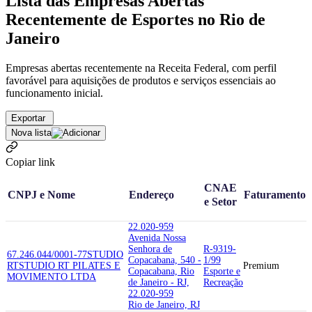
Lista das Empresas Abertas
Recentemente de Esportes no Rio de
Janeiro
Empresas abertas recentemente na Receita Federal, com perfil
favorável para aquisições de produtos e serviços essenciais ao
funcionamento inicial.
Exportar
Nova lista
Copiar link
CNAE
CNPJ e Nome
Endereço
Faturamento
e Setor
22.020-959
Avenida Nossa
Senhora de
R-9319-
67.246.044/0001-77
STUDIO
Copacabana, 540 -
1/99
RT
STUDIO RT PILATES E
Premium
Copacabana, Rio
Esporte e
MOVIMENTO LTDA
de Janeiro - RJ,
Recreação
22.020-959
Rio de Janeiro, RJ