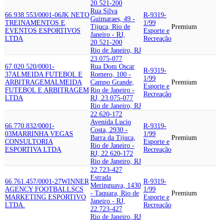
20.521-200
Rua Silva
66.938.553/0001-06
JK NETO
R-9319-
Guimaraes, 49 -
TREINAMENTOS E
1/99
Tijuca, Rio de
Premium
EVENTOS ESPORTIVOS
Esporte e
Janeiro - RJ,
LTDA
Recreação
20.521-200
Rio de Janeiro, RJ
23.075-077
67.020.520/0001-
Rua Dom Oscar
R-9319-
37
ALMEIDA FUTEBOL E
Romero, 100 -
1/99
ARBITRAGEM
ALMEIDA
Campo Grande,
Premium
Esporte e
FUTEBOL E ARBITRAGEM
Rio de Janeiro -
Recreação
LTDA
RJ, 23.075-077
Rio de Janeiro, RJ
22.620-172
Avenida Lucio
66.770.832/0001-
R-9319-
Costa, 2930 -
03
MARRINHA VEGAS
1/99
Barra da Tijuca,
Premium
CONSULTORIA
Esporte e
Rio de Janeiro -
ESPORTIVA LTDA
Recreação
RJ, 22.620-172
Rio de Janeiro, RJ
22.723-427
Estrada
66.761.457/0001-27
WINNER
R-9319-
Meringuava, 1430
AGENCY FOOTBALL
SCS
1/99
- Taquara, Rio de
Premium
MARKETING ESPORTIVO
Esporte e
Janeiro - RJ,
LTDA.
Recreação
22.723-427
Rio de Janeiro, RJ