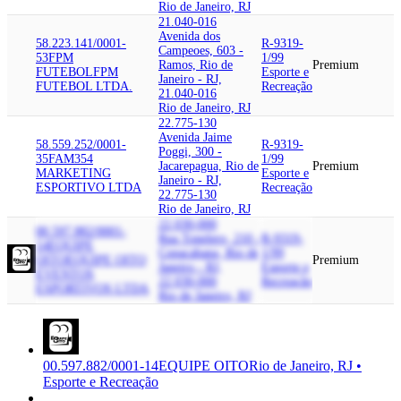
Rio de Janeiro, RJ
21.040-016
Avenida dos
58.223.141/0001-
R-9319-
Campeoes, 603 -
53
FPM
1/99
Ramos, Rio de
Premium
FUTEBOL
FPM
Esporte e
Janeiro - RJ,
FUTEBOL LTDA.
Recreação
21.040-016
Rio de Janeiro, RJ
22.775-130
Avenida Jaime
58.559.252/0001-
R-9319-
Poggi, 300 -
35
FAM354
1/99
Jacarepagua, Rio de
Premium
MARKETING
Esporte e
Janeiro - RJ,
ESPORTIVO LTDA
Recreação
22.775-130
Rio de Janeiro, RJ
22.030-000
00.597.882/0001-
Rua Tonelero, 210 -
R-9319-
14
EQUIPE
Copacabana, Rio de
1/99
OITO
EQUIPE OITO
Premium
Janeiro - RJ,
Esporte e
EVENTOS
22.030-000
Recreação
ESPORTIVOS LTDA
Rio de Janeiro, RJ
00.597.882/0001-14
EQUIPE OITO
Rio de Janeiro, RJ •
Esporte e Recreação