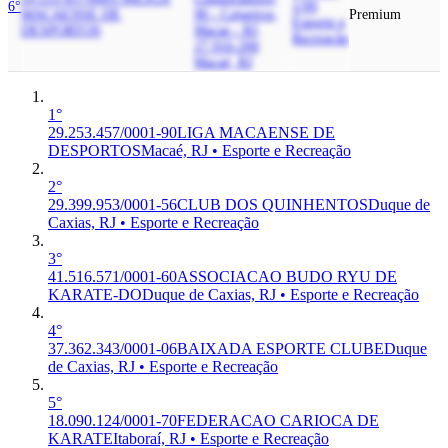
6°
1/99
MACAENSE DE
90 - Cajueiros,
Premium
Esporte e
DESPORTOS
Macae - RJ,
Recreação
27.916-200
Macaé, RJ
1°
29.253.457/0001-90
LIGA MACAENSE DE
DESPORTOS
Macaé, RJ • Esporte e Recreação
2°
29.399.953/0001-56
CLUB DOS QUINHENTOS
Duque de
Caxias, RJ • Esporte e Recreação
3°
41.516.571/0001-60
ASSOCIACAO BUDO RYU DE
KARATE-DO
Duque de Caxias, RJ • Esporte e Recreação
4°
37.362.343/0001-06
BAIXADA ESPORTE CLUBE
Duque
de Caxias, RJ • Esporte e Recreação
5°
18.090.124/0001-70
FEDERACAO CARIOCA DE
KARATE
Itaboraí, RJ • Esporte e Recreação