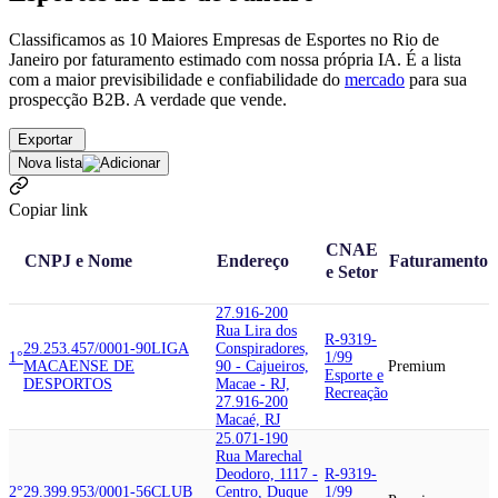
Classificamos as 10 Maiores Empresas de Esportes no Rio de
Janeiro por faturamento estimado com nossa própria IA. É a lista
com a maior previsibilidade e confiabilidade
do
mercado
para sua
prospecção B2B. A verdade que vende.
Exportar
Nova lista
Copiar link
CNAE
CNPJ e Nome
Endereço
Faturamento
e Setor
27.916-200
Rua Lira dos
R-9319-
29.253.457/0001-90
LIGA
Conspiradores,
1°
1/99
MACAENSE DE
90 - Cajueiros,
Premium
Esporte e
DESPORTOS
Macae - RJ,
Recreação
27.916-200
Macaé, RJ
25.071-190
Rua Marechal
Deodoro, 1117 -
R-9319-
2°
29.399.953/0001-56
CLUB
Centro, Duque
1/99