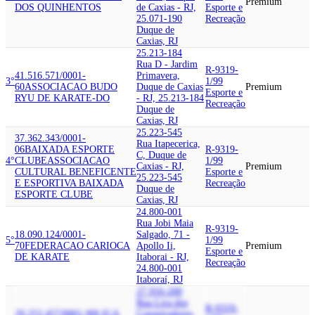
Premium
DOS QUINHENTOS
de Caxias - RJ,
Esporte e
25.071-190
Recreação
Duque de
Caxias, RJ
25.213-184
Rua D - Jardim
R-9319-
41.516.571/0001-
Primavera,
3°
1/99
60
ASSOCIACAO BUDO
Duque de Caxias
Premium
Esporte e
RYU DE KARATE-DO
- RJ, 25.213-184
Recreação
Duque de
Caxias, RJ
25.223-545
37.362.343/0001-
Rua Itapecerica,
06
BAIXADA ESPORTE
R-9319-
C, Duque de
4°
CLUBE
ASSOCIACAO
1/99
Caxias - RJ,
Premium
CULTURAL BENEFICENTE
Esporte e
25.223-545
E ESPORTIVA BAIXADA
Recreação
Duque de
ESPORTE CLUBE
Caxias, RJ
24.800-001
Rua Jobi Maia
R-9319-
18.090.124/0001-
Salgado, 71 -
5°
1/99
70
FEDERACAO CARIOCA
Apollo Ii,
Premium
Esporte e
DE KARATE
Itaborai - RJ,
Recreação
24.800-001
Itaboraí, RJ
27.916-200
Rua Lira dos
R-9319-
29.253.457/0001-90
LIGA
Conspiradores,