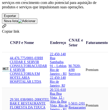
serviços em crescimento com alto potencial para aquisição de
produtos e serviços que impulsionam suas operações.
Exportar
Nova lista
Copiar link
CNAE e
CNPJ e Nome
Endereço
Faturamento
Setor
22.450-140
44.476.775/0001-03
HH
Rua
CUIDAR E SERVIR
Sambaiba,
CONSULTORIA
CUIDAR
91 - Leblon,
M-7020-
E SERVIR
Rio de
4/00
Premium
CONSULTORIA EM
Janeiro - RJ,
Serviços
HOTELARIA
22.450-140
HOSPITALAR LTDA
Rio de
Janeiro, RJ
20.531-610
Rua Boa
Vista, 12 -
29.501.038/0001-20
HOTEL
Alto da Boa
BAR E RESTAURANTE
I-5611-2/01
Vista, Rio de
Premium
FLORESTA DA TIJUCA
Restaurantes
Janeiro - RJ,