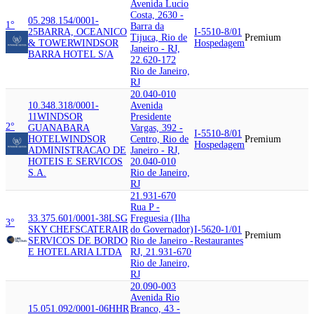
Avenida Lucio
Costa, 2630 -
05.298.154/0001-
1°
Barra da
25
BARRA, OCEANICO
I-5510-8/01
Tijuca, Rio de
Premium
& TOWER
WINDSOR
Hospedagem
Janeiro - RJ,
BARRA HOTEL S/A
22.620-172
Rio de Janeiro,
RJ
20.040-010
10.348.318/0001-
Avenida
11
WINDSOR
Presidente
2°
GUANABARA
Vargas, 392 -
I-5510-8/01
HOTEL
WINDSOR
Centro, Rio de
Premium
Hospedagem
ADMINISTRACAO DE
Janeiro - RJ,
HOTEIS E SERVICOS
20.040-010
S.A.
Rio de Janeiro,
RJ
21.931-670
Rua P -
33.375.601/0001-38
LSG
Freguesia (Ilha
3°
SKY CHEFS
CATERAIR
do Governador)
I-5620-1/01
Premium
SERVICOS DE BORDO
Rio de Janeiro -
Restaurantes
E HOTELARIA LTDA
RJ, 21.931-670
Rio de Janeiro,
RJ
20.090-003
Avenida Rio
15.051.092/0001-06
HHR
Branco, 43 -