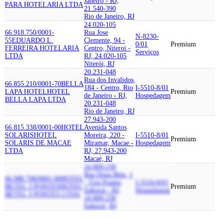
Janeiro - RJ,
PARA HOTELARIA LTDA
21.540-390
Rio de Janeiro, RJ
24.020-105
66.918.750/0001-
Rua Jose
N-8230-
55
EDUARDO L.
Clemente, 94 -
0/01
Premium
FERREIRA HOTELARIA
Centro, Niteroi -
Serviços
LTDA
RJ, 24.020-105
Niterói, RJ
20.231-048
Rua dos Invalidos,
66.855.210/0001-70
BELLA
184 - Centro, Rio
I-5510-8/01
LAPA HOTEL
HOTEL
Premium
de Janeiro - RJ,
Hospedagem
BELLA LAPA LTDA
20.231-048
Rio de Janeiro, RJ
27.943-200
66.815.338/0001-00
HOTEL
Avenida Santos
SOLARIS
HOTEL
Moreira, 220 -
I-5510-8/01
Premium
SOLARIS DE MACAE
Miramar, Macae -
Hospedagem
LTDA
RJ, 27.943-200
Macaé, RJ
24.809-230
Rua Dona Bela, 1
66.988.708/0001-00
HOTEL
- Tres Pontes,
I-5510-8/01
BETEL 3 PONTES
HOTEL
Premium
Itaborai - RJ,
Hospedagem
BETEL 3 PONTES LTDA
24.809-230
Itaboraí, RJ