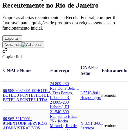
Recentemente no Rio de Janeiro
Empresas abertas recentemente na Receita Federal, com perfil
favorável para aquisições de produtos e serviços essenciais ao
funcionamento inicial.
Exportar
Nova lista
Copiar link
CNAE e
CNPJ e Nome
Endereço
Faturamento
Setor
24.809-230
Rua Dona Bela, 1
66.988.708/0001-00
HOTEL
- Tres Pontes,
I-5510-8/01
BETEL 3 PONTES
HOTEL
Premium
Itaborai - RJ,
Hospedagem
BETEL 3 PONTES LTDA
24.809-230
Itaboraí, RJ
21.540-390
Rua Santo Elias,
66.965.521/0001-
75 - Rocha
91
NEXTOUR SERVICOS
N-8211-3/00
Miranda, Rio de
Premium
ADMINISTRATIVOS
Serviços