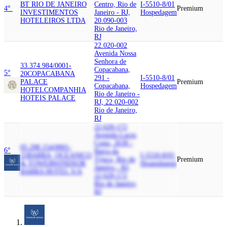
BT RIO DE JANEIRO
Centro, Rio de
I-5510-8/01
4°
Premium
INVESTIMENTOS
Janeiro - RJ,
Hospedagem
HOTELEIROS LTDA
20.090-003
Rio de Janeiro,
RJ
22.020-002
Avenida Nossa
Senhora de
33.374.984/0001-
Copacabana,
5°
20
COPACABANA
291 -
I-5510-8/01
PALACE
Premium
Copacabana,
Hospedagem
HOTEL
COMPANHIA
Rio de Janeiro -
HOTEIS PALACE
RJ, 22.020-002
Rio de Janeiro,
RJ
22.620-172
Avenida Lucio
Costa, 2630 -
05.298.154/0001-
6°
Barra da
25
BARRA, OCEANICO
I-5510-8/01
Tijuca, Rio de
Premium
& TOWER
WINDSOR
Hospedagem
Janeiro - RJ,
BARRA HOTEL S/A
22.620-172
Rio de Janeiro,
RJ