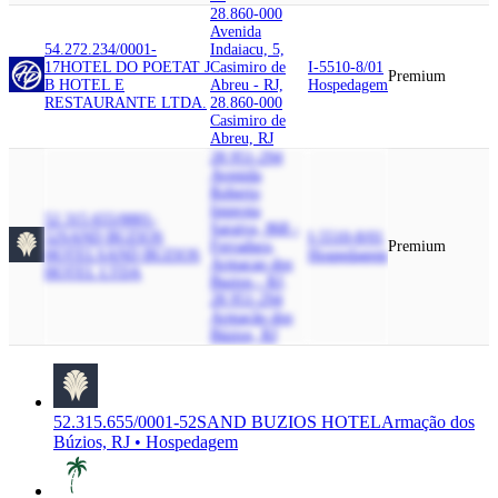
28.860-000
Avenida
54.272.234/0001-
Indaiacu, 5,
17
HOTEL DO POETA
T J
Casimiro de
I-5510-8/01
Premium
B HOTEL E
Abreu - RJ,
Hospedagem
RESTAURANTE LTDA.
28.860-000
Casimiro de
Abreu, RJ
28.951-294
Avenida
Roberto
Improta
52.315.655/0001-
Saraiva, 868 -
52
SAND BUZIOS
I-5510-8/01
Ferradura,
Premium
HOTEL
SAND BUZIOS
Hospedagem
Armacao dos
HOTEL LTDA
Buzios - RJ,
28.951-294
Armação dos
Búzios, RJ
52.315.655/0001-52
SAND BUZIOS HOTEL
Armação dos
Búzios, RJ • Hospedagem