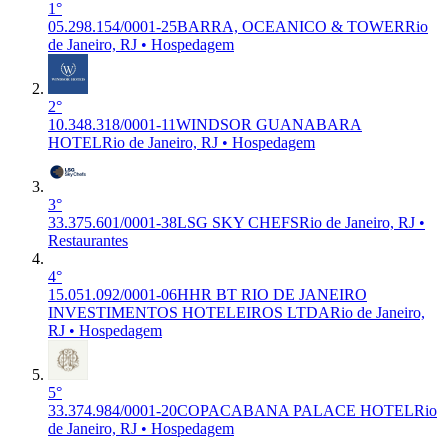
1°
05.298.154/0001-25
BARRA, OCEANICO & TOWER
Rio
de Janeiro, RJ • Hospedagem
2°
10.348.318/0001-11
WINDSOR GUANABARA
HOTEL
Rio de Janeiro, RJ • Hospedagem
3°
33.375.601/0001-38
LSG SKY CHEFS
Rio de Janeiro, RJ •
Restaurantes
4°
15.051.092/0001-06
HHR BT RIO DE JANEIRO
INVESTIMENTOS HOTELEIROS LTDA
Rio de Janeiro,
RJ • Hospedagem
5°
33.374.984/0001-20
COPACABANA PALACE HOTEL
Rio
de Janeiro, RJ • Hospedagem