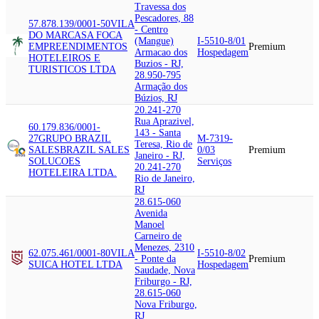
Travessa dos
Pescadores, 88
57.878.139/0001-50
VILA
- Centro
DO MAR
CASA FOCA
(Mangue)
I-5510-8/01
EMPREENDIMENTOS
Premium
Armacao dos
Hospedagem
HOTELEIROS E
Buzios - RJ,
TURISTICOS LTDA
28.950-795
Armação dos
Búzios, RJ
20.241-270
Rua Aprazivel,
60.179.836/0001-
143 - Santa
27
GRUPO BRAZIL
M-7319-
Teresa, Rio de
SALES
BRAZIL SALES
0/03
Premium
Janeiro - RJ,
SOLUCOES
Serviços
20.241-270
HOTELEIRA LTDA.
Rio de Janeiro,
RJ
28.615-060
Avenida
Manoel
Carneiro de
Menezes, 2310
62.075.461/0001-80
VILA
I-5510-8/02
- Ponte da
Premium
SUICA HOTEL LTDA
Hospedagem
Saudade, Nova
Friburgo - RJ,
28.615-060
Nova Friburgo,
RJ