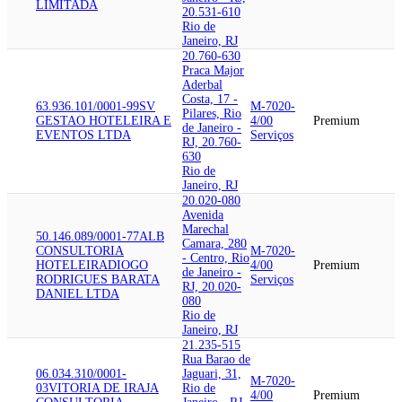
LIMITADA
20.531-610
Rio de
Janeiro, RJ
20.760-630
Praca Major
Aderbal
Costa, 17 -
63.936.101/0001-99
SV
M-7020-
Pilares, Rio
GESTAO HOTELEIRA E
4/00
Premium
de Janeiro -
EVENTOS LTDA
Serviços
RJ, 20.760-
630
Rio de
Janeiro, RJ
20.020-080
Avenida
Marechal
50.146.089/0001-77
ALB
Camara, 280
CONSULTORIA
M-7020-
- Centro, Rio
HOTELEIRA
DIOGO
4/00
Premium
de Janeiro -
RODRIGUES BARATA
Serviços
RJ, 20.020-
DANIEL LTDA
080
Rio de
Janeiro, RJ
21.235-515
Rua Barao de
06.034.310/0001-
Jaguari, 31,
M-7020-
03
VITORIA DE IRAJA
Rio de
4/00
Premium