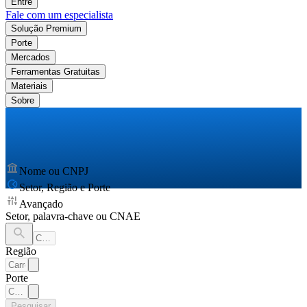
Entre
Fale com um especialista
Solução Premium
Porte
Mercados
Ferramentas Gratuitas
Materiais
Sobre
Nome ou CNPJ
Setor, Região e Porte
Avançado
Setor, palavra-chave ou CNAE
Região
Porte
Pesquisar