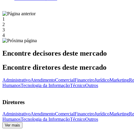
1
2
3
4
Encontre decisores deste mercado
Encontre diretores deste mercado
Administrativo
Atendimento
Comercial
Financeiro
Jurídico
Marketing
Re
Humanos
Tecnologia da Informação
Técnico
Outros
Diretores
Administrativo
Atendimento
Comercial
Financeiro
Jurídico
Marketing
Re
Humanos
Tecnologia da Informação
Técnico
Outros
Ver mais