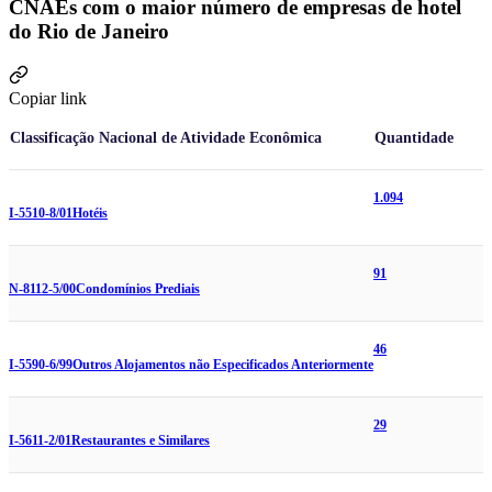
CNAEs com o maior número de empresas de hotel
do Rio de Janeiro
Copiar link
Classificação Nacional de Atividade Econômica
Quantidade
1.094
I-5510-8/01
Hotéis
91
N-8112-5/00
Condomínios Prediais
46
I-5590-6/99
Outros Alojamentos não Especificados Anteriormente
29
I-5611-2/01
Restaurantes e Similares