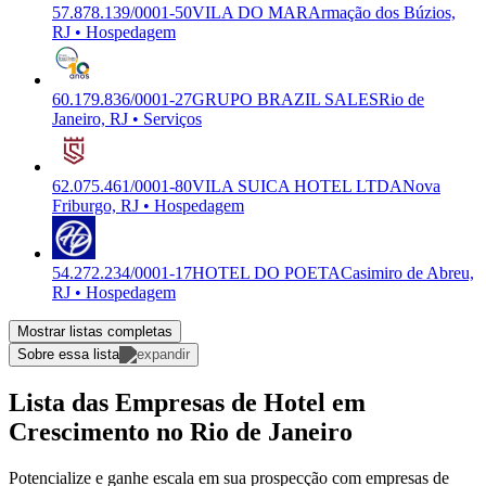
57.878.139/0001-50
VILA DO MAR
Armação dos Búzios,
RJ • Hospedagem
60.179.836/0001-27
GRUPO BRAZIL SALES
Rio de
Janeiro, RJ • Serviços
62.075.461/0001-80
VILA SUICA HOTEL LTDA
Nova
Friburgo, RJ • Hospedagem
54.272.234/0001-17
HOTEL DO POETA
Casimiro de Abreu,
RJ • Hospedagem
Mostrar listas completas
Sobre essa lista
Lista das Empresas de Hotel em
Crescimento no Rio de Janeiro
Potencialize e ganhe escala em sua prospecção com empresas de