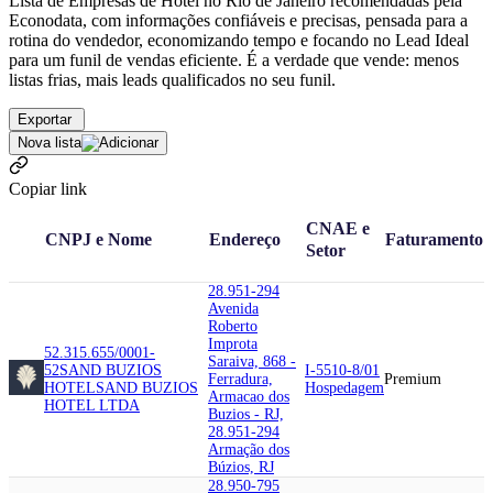
Lista de Empresas de Hotel no Rio de Janeiro recomendadas pela
Econodata, com informações confiáveis e precisas, pensada para a
rotina do vendedor, economizando tempo e focando no Lead Ideal
para um funil de vendas eficiente. É a verdade que vende: menos
listas frias, mais leads qualificados no seu funil.
Exportar
Nova lista
Copiar link
CNAE e
CNPJ e Nome
Endereço
Faturamento
Setor
28.951-294
Avenida
Roberto
Improta
52.315.655/0001-
Saraiva, 868 -
52
SAND BUZIOS
I-5510-8/01
Ferradura,
Premium
HOTEL
SAND BUZIOS
Hospedagem
Armacao dos
HOTEL LTDA
Buzios - RJ,
28.951-294
Armação dos
Búzios, RJ
28.950-795