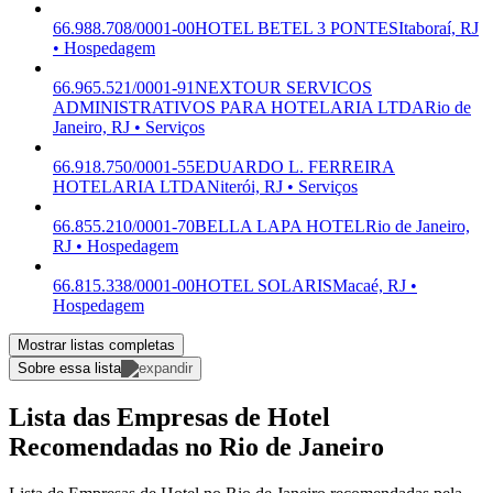
66.988.708/0001-00
HOTEL BETEL 3 PONTES
Itaboraí, RJ
• Hospedagem
66.965.521/0001-91
NEXTOUR SERVICOS
ADMINISTRATIVOS PARA HOTELARIA LTDA
Rio de
Janeiro, RJ • Serviços
66.918.750/0001-55
EDUARDO L. FERREIRA
HOTELARIA LTDA
Niterói, RJ • Serviços
66.855.210/0001-70
BELLA LAPA HOTEL
Rio de Janeiro,
RJ • Hospedagem
66.815.338/0001-00
HOTEL SOLARIS
Macaé, RJ •
Hospedagem
Mostrar listas completas
Sobre essa lista
Lista das Empresas de Hotel
Recomendadas no Rio de Janeiro