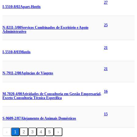
27
I-5510-8/02
Apart-Hotéis
25
N-8211-3/00
Serviços Combinados de Escritório e Apoio
Administrativo
21
I-5510-8/03
Motéis
21
N-7911-2/00
Agências de Viagens
16
M-7020-4/00
Atividades de Consultoria em Gestão Empresarial,
Exceto Consultoria Técnica Específica
15
S-9609-2/07
Alojamento de Animais Domésticos
‹
1
2
3
4
5
›