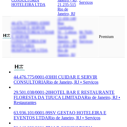
CONSULTORIA
Janeiro - RJ,
Serviços
HOTELEIRA LTDA
21.235-515
Rio de
Janeiro, RJ
22.450-140
44.476.775/0001-03
HH
Rua
CUIDAR E SERVIR
Sambaiba,
CONSULTORIA
CUIDAR
91 - Leblon,
M-7020-
E SERVIR
Rio de
4/00
Premium
CONSULTORIA EM
Janeiro - RJ,
Serviços
HOTELARIA
22.450-140
HOSPITALAR LTDA
Rio de
Janeiro, RJ
44.476.775/0001-03
HH CUIDAR E SERVIR
CONSULTORIA
Rio de Janeiro, RJ • Serviços
29.501.038/0001-20
HOTEL BAR E RESTAURANTE
FLORESTA DA TIJUCA LIMITADA
Rio de Janeiro, RJ •
Restaurantes
63.936.101/0001-99
SV GESTAO HOTELEIRA E
EVENTOS LTDA
Rio de Janeiro, RJ • Serviços