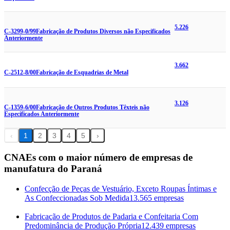
5.226
C-3299-0/99
Fabricação de Produtos Diversos não Especificados
Anteriormente
3.662
C-2512-8/00
Fabricação de Esquadrias de Metal
3.126
C-1359-6/00
Fabricação de Outros Produtos Têxteis não
Especificados Anteriormente
‹
1
2
3
4
5
›
CNAEs com o maior número de empresas de
manufatura do Paraná
Confecção de Peças de Vestuário, Exceto Roupas Íntimas e
As Confeccionadas Sob Medida
13.565 empresas
Fabricação de Produtos de Padaria e Confeitaria Com
Predominância de Produção Própria
12.439 empresas