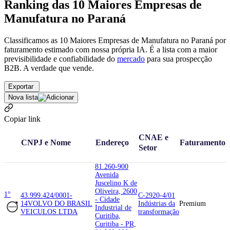
Ranking das 10 Maiores Empresas de
Manufatura no Paraná
Classificamos as 10 Maiores Empresas de Manufatura no Paraná por
faturamento estimado com nossa própria IA. É a lista com a maior
previsibilidade e confiabilidade
do
mercado
para sua prospecção
B2B. A verdade que vende.
Exportar
Nova lista
Copiar link
CNAE e
CNPJ e Nome
Endereço
Faturamento
Setor
81.260-900
Avenida
Juscelino K de
Oliveira, 2600
1°
43.999.424/0001-
C-2920-4/01
- Cidade
14
VOLVO DO BRASIL
Indústrias da
Premium
Industrial de
VEICULOS LTDA
transformação
Curitiba,
Curitiba - PR,