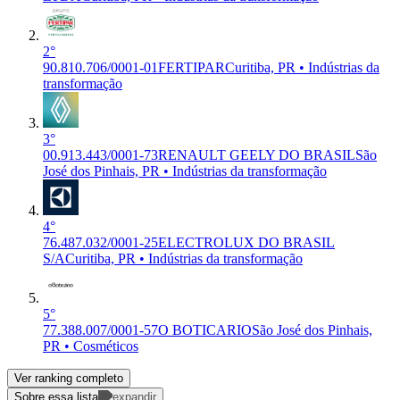
2°
90.810.706/0001-01
FERTIPAR
Curitiba, PR • Indústrias da
transformação
3°
00.913.443/0001-73
RENAULT GEELY DO BRASIL
São
José dos Pinhais, PR • Indústrias da transformação
4°
76.487.032/0001-25
ELECTROLUX DO BRASIL
S/A
Curitiba, PR • Indústrias da transformação
5°
77.388.007/0001-57
O BOTICARIO
São José dos Pinhais,
PR • Cosméticos
Ver ranking completo
Sobre essa lista