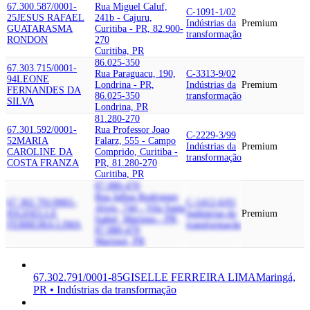
67.300.587/0001-
Rua Miguel Caluf,
C-1091-1/02
25
JESUS RAFAEL
241b - Cajuru,
Indústrias da
Premium
GUATARASMA
Curitiba - PR, 82.900-
transformação
RONDON
270
Curitiba, PR
86.025-350
67.303.715/0001-
Rua Paraguacu, 190,
C-3313-9/02
94
LEONE
Londrina - PR,
Indústrias da
Premium
FERNANDES DA
86.025-350
transformação
SILVA
Londrina, PR
81.280-270
67.301.592/0001-
Rua Professor Joao
C-2229-3/99
52
MARIA
Falarz, 555 - Campo
Indústrias da
Premium
CAROLINE DA
Comprido, Curitiba -
transformação
COSTA FRANZA
PR, 81.280-270
Curitiba, PR
87.080-470
Rua Jalbas Rodrigues
67.302.791/0001-
C-1412-6/01
Alves, 744 - Vila Santa
85
GISELLE
Indústrias da
Premium
Isabel, Maringa - PR,
FERREIRA LIMA
transformação
87.080-470
Maringá, PR
67.302.791/0001-85
GISELLE FERREIRA LIMA
Maringá,
PR • Indústrias da transformação