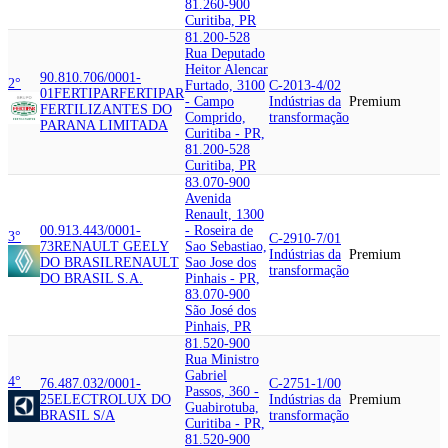
81.260-900
Curitiba, PR
81.200-528
Rua Deputado
Heitor Alencar
90.810.706/0001-
2°
Furtado, 3100
C-2013-4/02
01
FERTIPAR
FERTIPAR
- Campo
Indústrias da
Premium
FERTILIZANTES DO
Comprido,
transformação
PARANA LIMITADA
Curitiba - PR,
81.200-528
Curitiba, PR
83.070-900
Avenida
Renault, 1300
00.913.443/0001-
- Roseira de
3°
C-2910-7/01
73
RENAULT GEELY
Sao Sebastiao,
Indústrias da
Premium
DO BRASIL
RENAULT
Sao Jose dos
transformação
DO BRASIL S.A.
Pinhais - PR,
83.070-900
São José dos
Pinhais, PR
81.520-900
Rua Ministro
Gabriel
4°
76.487.032/0001-
C-2751-1/00
Passos, 360 -
25
ELECTROLUX DO
Indústrias da
Premium
Guabirotuba,
BRASIL S/A
transformação
Curitiba - PR,
81.520-900