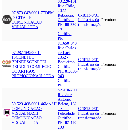
80.220-181
Rua Chile,
2022 -
07.870.043/0001-77
DPM
Reboucas,
C-1813-0/01
DIGITAL E
Curitiba -
Indústrias da
Premium
COMUNICACAO
PR, 80.220-
transformação
VISUAL LTDA
181
Curitiba,
PR
81.650-040
Rua Carlos
07.287.169/0001-
de Laet,
13
CENETEL
2352 -
C-1813-0/01
BRINDES
CENETEL
Boqueirao,
Indústrias da
Premium
BRINDES COMERCIO
Curitiba -
transformação
DE ARTIGOS
PR, 81.650-
PROMOCIONAIS LTDA
040
Curitiba,
PR
82.410-290
Rua Jose
Antonio
50.529.468/0001-46
MASH
Belem, 162
COMUNICACAO
- Santa
C-1813-0/01
VISUAL
MASH
Felicidade,
Indústrias da
Premium
COMUNICACAO
Curitiba -
transformação
VISUAL LTDA
PR, 82.410-
290