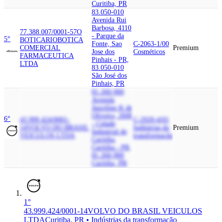
Curitiba, PR
83.050-010
Avenida Rui
Barbosa, 4110
77.388.007/0001-57
O
- Parque da
5°
BOTICARIO
BOTICA
Fonte, Sao
C-2063-1/00
COMERCIAL
Premium
Jose dos
Cosméticos
FARMACEUTICA
Pinhais - PR,
LTDA
83.050-010
São José dos
Pinhais, PR
81.260-900
Avenida
Juscelino K de
Oliveira, 2600
6°
43.999.424/0001-
C-2920-4/01
- Cidade
14
VOLVO DO BRASIL
Indústrias da
Premium
Industrial de
VEICULOS LTDA
transformação
Curitiba,
Curitiba - PR,
81.260-900
Curitiba, PR
1°
43.999.424/0001-14
VOLVO DO BRASIL VEICULOS
LTDA
Curitiba, PR • Indústrias da transformação