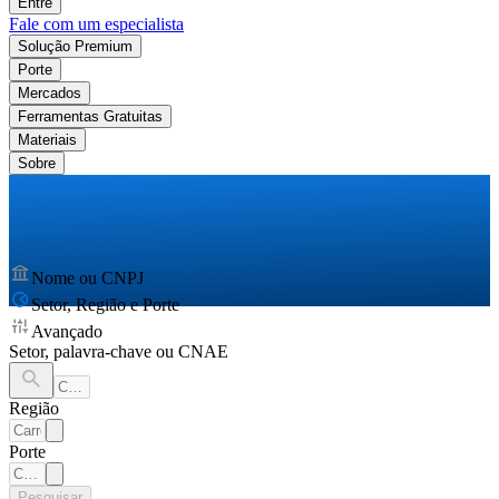
Entre
Fale com um especialista
Solução Premium
Porte
Mercados
Ferramentas Gratuitas
Materiais
Sobre
Nome ou CNPJ
Setor, Região e Porte
Avançado
Setor, palavra-chave ou CNAE
Região
Porte
Pesquisar