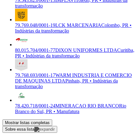
79.543.823/0001-13
IMPLAVI
Toledo, PR • Indústrias da
transformação
79.769.048/0001-19
LCK MARCENARIA
Colombo, PR •
Indústrias da transformação
80.015.704/0001-77
DIXON UNIFORMES LTDA
Curitiba,
PR • Indústrias da transformação
79.768.693/0001-17
WARM INDUSTRIA E COMERCIO
DE MAQUINAS LTDA
Pinhais, PR • Indústrias da
transformação
78.420.718/0001-24
MINERACAO RIO BRANCO
Rio
Branco do Sul, PR • Manufatura
Mostrar listas completas
Sobre essa lista