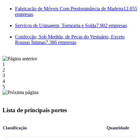
Fabricação de Móveis Com Predominância de Madeira
12.055
empresas
Serviços de Usinagem, Tornearia e Solda
7.902 empresas
Confecção, Sob Medida, de Peças do Vestuário, Exceto
Roupas Íntimas
7.386 empresas
1
2
3
4
5
Lista de principais portes
Classificação
Quantidade