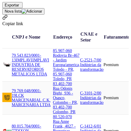
Exportar
Nova lista
Copiar link
CNAE e
CNPJ e Nome
Endereço
Faturamento
Setor
85.907-060
79.543.823/0001-
Rodovia Br-467
13
IMPLAVI
IMPLAVI
- Jardim
C-2521-7/00
INDUSTRIA DE
Europa/america,
Indústrias da
Premium
RESERVATORIOS
Toledo - PR,
transformação
METALICOS LTDA
85.907-060
Toledo, PR
83.402-700
Rua Odonis
79.769.048/0001-
Bighi, 936 -
C-3101-2/00
19
LCK
Osasco,
Indústrias da
Premium
MARCENARIA
L.C.K.
Colombo - PR,
transformação
MARCENARIA LTDA
83.402-700
Colombo, PR
80.520-070
Rua Anne
80.015.704/0001-
Frank, 4027 -
C-1412-6/01
77
DIXON
Boqueirao,
Indústrias da
Premium