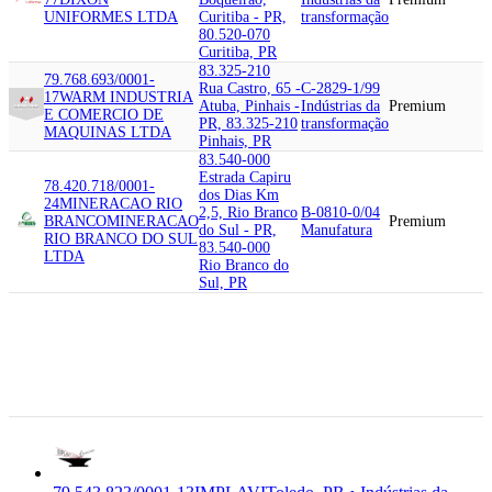
UNIFORMES LTDA
Curitiba - PR,
transformação
80.520-070
Curitiba, PR
83.325-210
79.768.693/0001-
Rua Castro, 65 -
C-2829-1/99
17
WARM INDUSTRIA
Atuba, Pinhais -
Indústrias da
Premium
E COMERCIO DE
PR, 83.325-210
transformação
MAQUINAS LTDA
Pinhais, PR
83.540-000
Estrada Capiru
78.420.718/0001-
dos Dias Km
24
MINERACAO RIO
2,5, Rio Branco
B-0810-0/04
BRANCO
MINERACAO
Premium
do Sul - PR,
Manufatura
RIO BRANCO DO SUL
83.540-000
LTDA
Rio Branco do
Sul, PR
85.907-060
79.543.823/0001-
Rodovia Br-467
13
IMPLAVI
IMPLAVI
- Jardim
C-2521-7/00
INDUSTRIA DE
Europa/america,
Indústrias da
Premium
RESERVATORIOS
Toledo - PR,
transformação
METALICOS LTDA
85.907-060
Toledo, PR