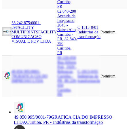
Curitiba,
PR
82.840-290
Avenida da
Integracao,
33.242.875/0001-
2045 -
59
FACILITY
C-1813-0/01
Bairro Alto,
MULTIPRINTS
FACILITY
Indústrias da
Premium
Curitiba -
COMUNICACAO
transformação
PR, 82.840-
VISUAL E PDV LTDA
290
Curitiba,
PR
80.220-050
Rua Alferes
Poli, 1929 -
49.850.995/0001-
Reboucas,
C-1813-0/01
79
GRAFICA CIA DO
Curitiba -
Indústrias da
Premium
IMPRESSO LTDA
PR, 80.220-
transformação
050
Curitiba,
PR
49.850.995/0001-79
GRAFICA CIA DO IMPRESSO
LTDA
Curitiba, PR • Indústrias da transformação