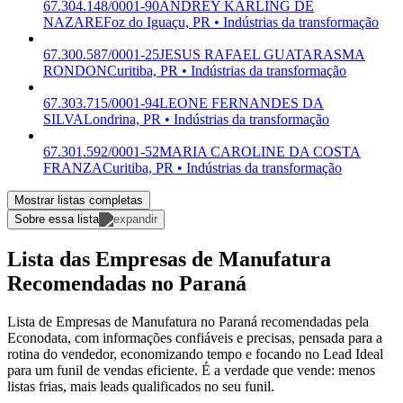
67.304.148/0001-90
ANDREY KARLING DE
NAZARE
Foz do Iguaçu, PR • Indústrias da transformação
67.300.587/0001-25
JESUS RAFAEL GUATARASMA
RONDON
Curitiba, PR • Indústrias da transformação
67.303.715/0001-94
LEONE FERNANDES DA
SILVA
Londrina, PR • Indústrias da transformação
67.301.592/0001-52
MARIA CAROLINE DA COSTA
FRANZA
Curitiba, PR • Indústrias da transformação
Mostrar listas completas
Sobre essa lista
Lista das Empresas de Manufatura
Recomendadas no Paraná
Lista de Empresas de Manufatura no Paraná recomendadas pela
Econodata, com informações confiáveis e precisas, pensada para a
rotina do vendedor, economizando tempo e focando no Lead Ideal
para um funil de vendas eficiente. É a verdade que vende: menos
listas frias, mais leads qualificados no seu funil.