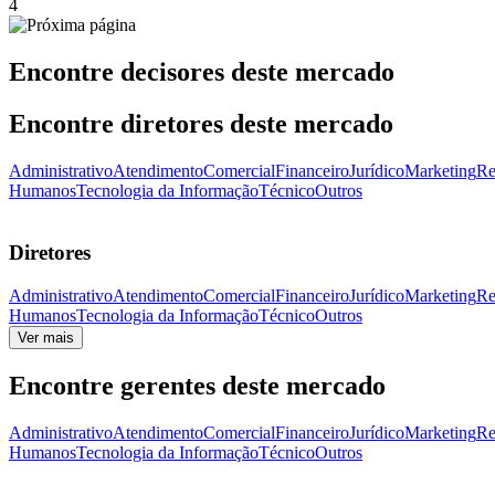
4
Encontre decisores deste mercado
Encontre diretores deste mercado
Administrativo
Atendimento
Comercial
Financeiro
Jurídico
Marketing
Re
Humanos
Tecnologia da Informação
Técnico
Outros
Diretores
Administrativo
Atendimento
Comercial
Financeiro
Jurídico
Marketing
Re
Humanos
Tecnologia da Informação
Técnico
Outros
Ver mais
Encontre gerentes deste mercado
Administrativo
Atendimento
Comercial
Financeiro
Jurídico
Marketing
Re
Humanos
Tecnologia da Informação
Técnico
Outros