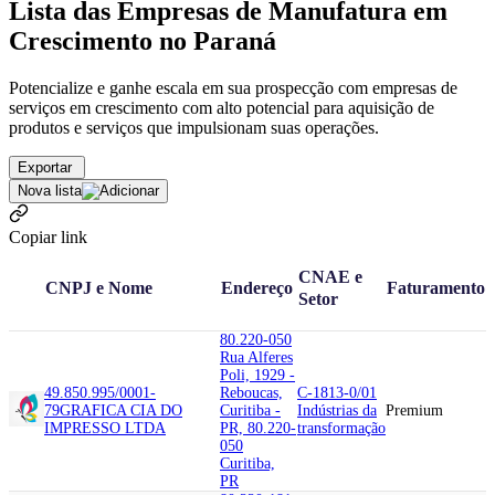
Lista das Empresas de Manufatura em
Crescimento no Paraná
Potencialize e ganhe escala em sua prospecção com empresas de
serviços em crescimento com alto potencial para aquisição de
produtos e serviços que impulsionam suas operações.
Exportar
Nova lista
Copiar link
CNAE e
CNPJ e Nome
Endereço
Faturamento
Setor
80.220-050
Rua Alferes
Poli, 1929 -
49.850.995/0001-
Reboucas,
C-1813-0/01
79
GRAFICA CIA DO
Curitiba -
Indústrias da
Premium
IMPRESSO LTDA
PR, 80.220-
transformação
050
Curitiba,
PR