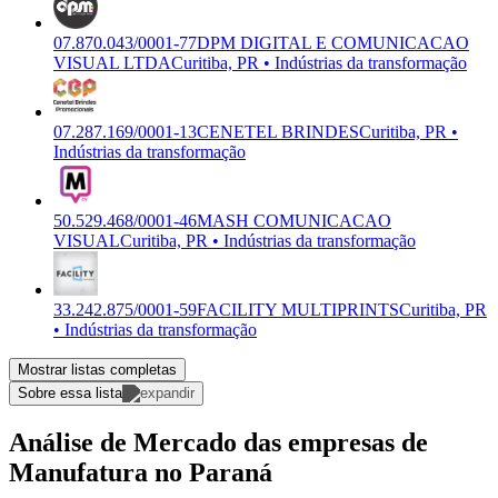
07.870.043/0001-77
DPM DIGITAL E COMUNICACAO
VISUAL LTDA
Curitiba, PR • Indústrias da transformação
07.287.169/0001-13
CENETEL BRINDES
Curitiba, PR •
Indústrias da transformação
50.529.468/0001-46
MASH COMUNICACAO
VISUAL
Curitiba, PR • Indústrias da transformação
33.242.875/0001-59
FACILITY MULTIPRINTS
Curitiba, PR
• Indústrias da transformação
Mostrar listas completas
Sobre essa lista
Análise de Mercado das empresas de
Manufatura no Paraná