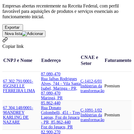
Empresas abertas recentemente na Receita Federal, com perfil
favorável para aquisições de produtos e serviços essenciais ao
funcionamento inicial.
Exportar
Nova lista
Copiar link
CNAE e
CNPJ e Nome
Endereço
Faturamento
Setor
87.080-470
Rua Jalbas Rodrigues
67.302.791/0001-
C-1412-6/01
Alves, 744 - Vila Santa
85
GISELLE
Indústrias da
Premium
Isabel, Maringa - PR,
FERREIRA LIMA
transformação
87.080-470
Maringá, PR
85.862-440
67.304.148/0001-
Rua Donato
C-1091-1/02
90
ANDREY
Colombelli, 451 - Tres
Indústrias da
Premium
KARLING DE
Lagoas, Foz do Iguacu
transformação
NAZARE
- PR, 85.862-440
Foz do Iguaçu, PR
82.900-270