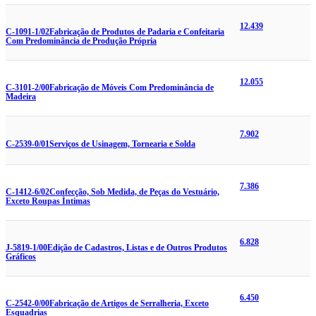
12.439
C-1091-1/02
Fabricação de Produtos de Padaria e Confeitaria
Com Predominância de Produção Própria
12.055
C-3101-2/00
Fabricação de Móveis Com Predominância de
Madeira
7.902
C-2539-0/01
Serviços de Usinagem, Tornearia e Solda
7.386
C-1412-6/02
Confecção, Sob Medida, de Peças do Vestuário,
Exceto Roupas Íntimas
6.828
J-5819-1/00
Edição de Cadastros, Listas e de Outros Produtos
Gráficos
6.450
C-2542-0/00
Fabricação de Artigos de Serralheria, Exceto
Esquadrias