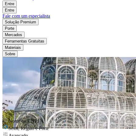
Entre
Entre
Fale com um especialista
Solução Premium
Porte
Mercados
Ferramentas Gratuitas
Materiais
Sobre
Nome ou CNPJ
Setor, Região e Porte
Avançado