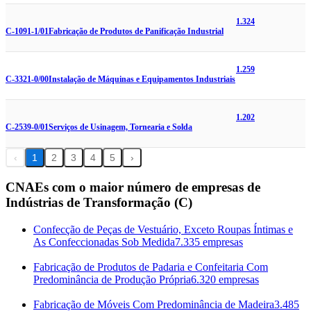
1.324
C-1091-1/01
Fabricação de Produtos de Panificação Industrial
1.259
C-3321-0/00
Instalação de Máquinas e Equipamentos Industriais
1.202
C-2539-0/01
Serviços de Usinagem, Tornearia e Solda
‹
1
2
3
4
5
›
CNAEs com o maior número de empresas de
Indústrias de Transformação (C)
Confecção de Peças de Vestuário, Exceto Roupas Íntimas e
As Confeccionadas Sob Medida
7.335 empresas
Fabricação de Produtos de Padaria e Confeitaria Com
Predominância de Produção Própria
6.320 empresas
Fabricação de Móveis Com Predominância de Madeira
3.485