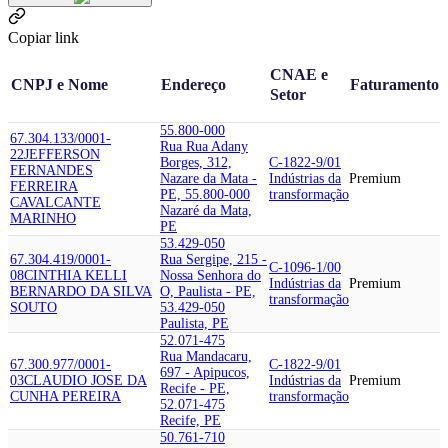
Copiar link
CNAE e
CNPJ e Nome
Endereço
Faturamento
Setor
55.800-000
67.304.133/0001-
Rua Rua Adany
22
JEFFERSON
Borges, 312,
C-1822-9/01
FERNANDES
Nazare da Mata -
Indústrias da
Premium
FERREIRA
PE, 55.800-000
transformação
CAVALCANTE
Nazaré da Mata,
MARINHO
PE
53.429-050
67.304.419/0001-
Rua Sergipe, 215 -
C-1096-1/00
08
CINTHIA KELLI
Nossa Senhora do
Indústrias da
Premium
BERNARDO DA SILVA
O, Paulista - PE,
transformação
SOUTO
53.429-050
Paulista, PE
52.071-475
Rua Mandacaru,
67.300.977/0001-
C-1822-9/01
697 - Apipucos,
03
CLAUDIO JOSE DA
Indústrias da
Premium
Recife - PE,
CUNHA PEREIRA
transformação
52.071-475
Recife, PE
50.761-710