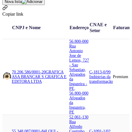
Nova lista
Copiar link
CNAE e
CNPJ e Nome
Endereço
Faturam
Setor
56.800-000
Rua
Antonio
Jose de
Lemos, 727
- Sao
Sebastiao,
70.206.586/0001-20
GRAFICA
C-1813-0/99
Afogados
ASA BRANCA
R S GRAFICA E
Indústrias da
Premium
da
EDITORA LTDA
transformação
Ingazeira -
PE,
56.800-000
Afogados
da
Ingazeira,
PE
52.061-130
Rua
Alfredo
55.348.087/0001-84
LOUI -
Coutinho,
C-1091-1/02