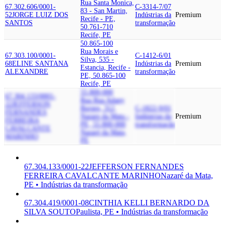
Rua Santa Monica,
67.302.606/0001-
C-3314-7/07
83 - San Martin,
52
JORGE LUIZ DOS
Indústrias da
Premium
Recife - PE,
SANTOS
transformação
50.761-710
Recife, PE
50.865-100
Rua Morais e
67.303.100/0001-
C-1412-6/01
Silva, 535 -
68
ELINE SANTANA
Indústrias da
Premium
Estancia, Recife -
ALEXANDRE
transformação
PE, 50.865-100
Recife, PE
55.800-000
67.304.133/0001-
Rua Rua Adany
22
JEFFERSON
Borges, 312,
C-1822-9/01
FERNANDES
Nazare da Mata -
Indústrias da
Premium
FERREIRA
PE, 55.800-000
transformação
CAVALCANTE
Nazaré da Mata,
MARINHO
PE
67.304.133/0001-22
JEFFERSON FERNANDES
FERREIRA CAVALCANTE MARINHO
Nazaré da Mata,
PE • Indústrias da transformação
67.304.419/0001-08
CINTHIA KELLI BERNARDO DA
SILVA SOUTO
Paulista, PE • Indústrias da transformação