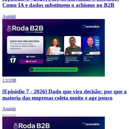
Como IA e dados substituem o achismo no B2B
Assistir
1:13:08
[Episódio 7 - 2026] Dado que vira decisão: por que a
maioria das empresas coleta muito e age pouco
Assistir