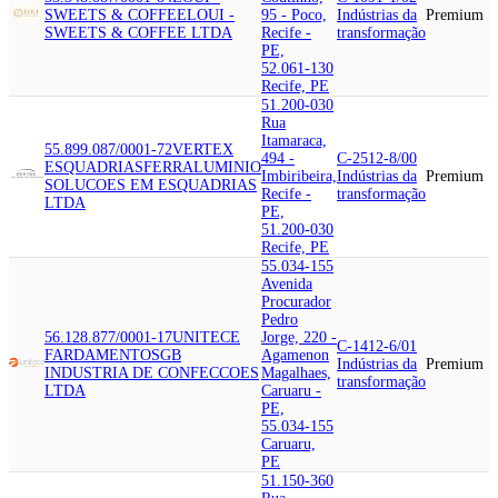
SWEETS & COFFEE
LOUI -
95 - Poco,
Indústrias da
Premium
SWEETS & COFFEE LTDA
Recife -
transformação
PE,
52.061-130
Recife, PE
51.200-030
Rua
Itamaraca,
55.899.087/0001-72
VERTEX
494 -
C-2512-8/00
ESQUADRIAS
FERRALUMINIO
Imbiribeira,
Indústrias da
Premium
SOLUCOES EM ESQUADRIAS
Recife -
transformação
LTDA
PE,
51.200-030
Recife, PE
55.034-155
Avenida
Procurador
Pedro
56.128.877/0001-17
UNITECE
Jorge, 220 -
C-1412-6/01
FARDAMENTOS
GB
Agamenon
Indústrias da
Premium
INDUSTRIA DE CONFECCOES
Magalhaes,
transformação
LTDA
Caruaru -
PE,
55.034-155
Caruaru,
PE
51.150-360