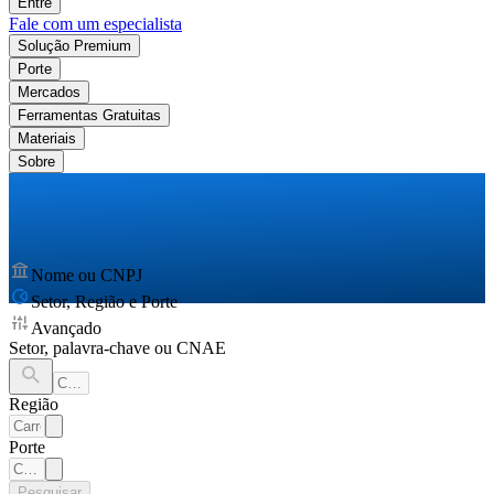
Entre
Fale com um especialista
Solução Premium
Porte
Mercados
Ferramentas Gratuitas
Materiais
Sobre
Nome ou CNPJ
Setor, Região e Porte
Avançado
Setor, palavra-chave ou CNAE
Região
Porte
Pesquisar