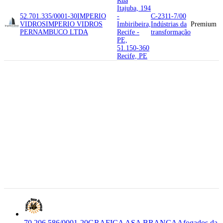
Rua
Itajuba, 194
52.701.335/0001-30
IMPERIO
-
C-2311-7/00
VIDROS
IMPERIO VIDROS
Imbiribeira,
Indústrias da
Premium
PERNAMBUCO LTDA
Recife -
transformação
PE,
51.150-360
Recife, PE
56.800-000
Rua
Antonio
Jose de
Lemos, 727
- Sao
Sebastiao,
70.206.586/0001-20
GRAFICA
C-1813-0/99
Afogados
ASA BRANCA
R S GRAFICA E
Indústrias da
Premium
da
EDITORA LTDA
transformação
Ingazeira -
PE,
56.800-000
Afogados
da
Ingazeira,
PE
70.206.586/0001-20
GRAFICA ASA BRANCA
Afogados da