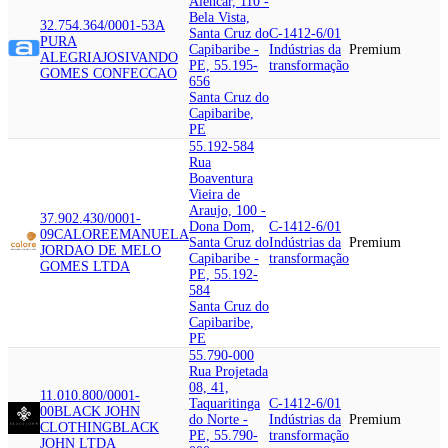
Alencar, 110 -
Bela Vista,
32.754.364/0001-53
A
Santa Cruz do
C-1412-6/01
PURA
Capibaribe -
Indústrias da
Premium
ALEGRIA
JOSIVANDO
PE, 55.195-
transformação
GOMES CONFECCAO
656
Santa Cruz do
Capibaribe,
PE
55.192-584
Rua
Boaventura
Vieira de
Araujo, 100 -
37.902.430/0001-
Dona Dom,
C-1412-6/01
09
CALORE
EMANUELA
Santa Cruz do
Indústrias da
Premium
JORDAO DE MELO
Capibaribe -
transformação
GOMES LTDA
PE, 55.192-
584
Santa Cruz do
Capibaribe,
PE
55.790-000
Rua Projetada
08, 41,
11.010.800/0001-
Taquaritinga
C-1412-6/01
00
BLACK JOHN
do Norte -
Indústrias da
Premium
CLOTHING
BLACK
PE, 55.790-
transformação
JOHN LTDA