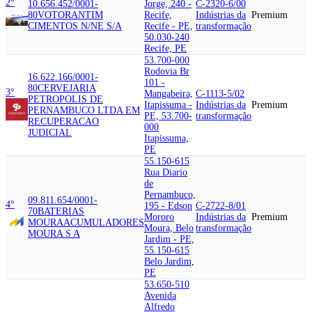
2°
10.656.452/0001-
Jorge, 240 -
C-2320-6/00
80
VOTORANTIM
Recife,
Indústrias da
Premium
CIMENTOS N/NE S/A
Recife - PE,
transformação
50.030-240
Recife, PE
53.700-000
Rodovia Br
16.622.166/0001-
101 -
80
CERVEJARIA
3°
Mangabeira,
C-1113-5/02
PETROPOLIS DE
Itapissuma -
Indústrias da
Premium
PERNAMBUCO LTDA EM
PE, 53.700-
transformação
RECUPERACAO
000
JUDICIAL
Itapissuma,
PE
55.150-615
Rua Diario
de
Pernambuco,
09.811.654/0001-
4°
195 - Edson
C-2722-8/01
70
BATERIAS
Mororo
Indústrias da
Premium
MOURA
ACUMULADORES
Moura, Belo
transformação
MOURA S A
Jardim - PE,
55.150-615
Belo Jardim,
PE
53.650-510
Avenida
Alfredo