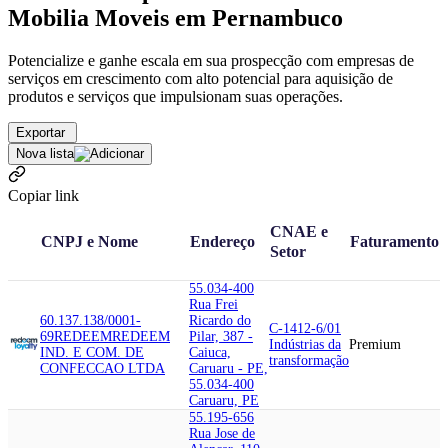
Mobilia Moveis em Pernambuco
Potencialize e ganhe escala em sua prospecção com empresas de
serviços em crescimento com alto potencial para aquisição de
produtos e serviços que impulsionam suas operações.
Exportar
Nova lista
Copiar link
CNAE e
CNPJ e Nome
Endereço
Faturamento
Setor
55.034-400
Rua Frei
60.137.138/0001-
Ricardo do
C-1412-6/01
69
REDEEM
REDEEM
Pilar, 387 -
Indústrias da
Premium
IND. E COM. DE
Caiuca,
transformação
CONFECCAO LTDA
Caruaru - PE,
55.034-400
Caruaru, PE
55.195-656
Rua Jose de