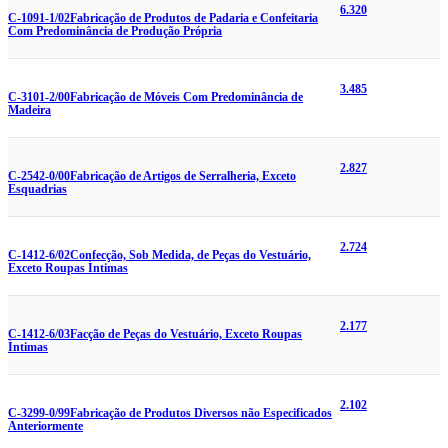
6.320
C-1091-1/02
Fabricação de Produtos de Padaria e Confeitaria
Com Predominância de Produção Própria
3.485
C-3101-2/00
Fabricação de Móveis Com Predominância de
Madeira
2.827
C-2542-0/00
Fabricação de Artigos de Serralheria, Exceto
Esquadrias
2.724
C-1412-6/02
Confecção, Sob Medida, de Peças do Vestuário,
Exceto Roupas Íntimas
2.177
C-1412-6/03
Facção de Peças do Vestuário, Exceto Roupas
Íntimas
2.102
C-3299-0/99
Fabricação de Produtos Diversos não Especificados
Anteriormente