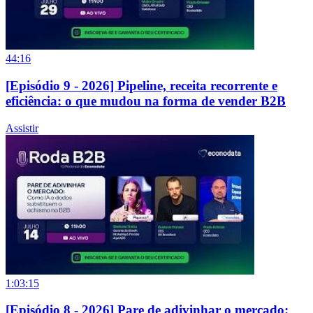
44:16
[Episódio 9 - 2026] Pipeline, receita recorrente e
eficiência: o que mudou na forma de vender B2B
Assistir
1:03:15
[Episódio 8 - 2026] Pare de adivinhar o mercado: