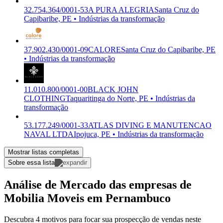
32.754.364/0001-53
A PURA ALEGRIA
Santa Cruz do
Capibaribe, PE • Indústrias da transformação
37.902.430/0001-09
CALORE
Santa Cruz do Capibaribe, PE
• Indústrias da transformação
11.010.800/0001-00
BLACK JOHN
CLOTHING
Taquaritinga do Norte, PE • Indústrias da
transformação
53.177.249/0001-33
ATLAS DIVING E MANUTENCAO
NAVAL LTDA
Ipojuca, PE • Indústrias da transformação
Mostrar listas completas
Sobre essa lista
Análise de Mercado das empresas de
Mobilia Moveis em Pernambuco
Descubra 4 motivos para focar sua prospecção de vendas neste