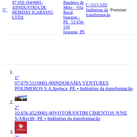
07.050.184/0001-
Bandeira de
C-1113-5/02
43
INDUSTRIA DE
Melo - Vila
5°
Indústrias da
Premium
BEBIDAS IGARASSU
Rural,
transformação
LTDA
Igarassu -
PE, 53.650-
510
Igarassu, PE
55.598-078
Rodovia PE
07.079.511/0001-
C-2031-2/00
060, Ipojuca
6°
90
INDORAMA VENTURES
Indústrias da
Premium
- PE,
POLIMEROS S.A.
transformação
55.598-078
Ipojuca, PE
1°
07.079.511/0001-90
INDORAMA VENTURES
POLIMEROS S.A.
Ipojuca, PE • Indústrias da transformação
2°
10.656.452/0001-80
VOTORANTIM CIMENTOS N/NE
S/A
Recife, PE • Indústrias da transformação