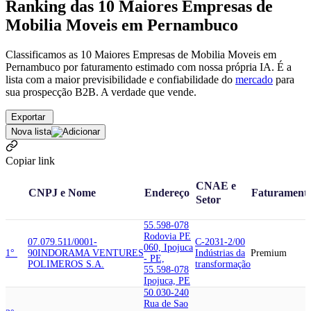
Ranking das 10 Maiores Empresas de
Mobilia Moveis em Pernambuco
Classificamos as 10 Maiores Empresas de Mobilia Moveis em
Pernambuco por faturamento estimado com nossa própria IA. É a
lista com a maior previsibilidade e confiabilidade
do
mercado
para
sua prospecção B2B. A verdade que vende.
Exportar
Nova lista
Copiar link
CNAE e
CNPJ e Nome
Endereço
Faturament
Setor
55.598-078
Rodovia PE
07.079.511/0001-
C-2031-2/00
060, Ipojuca
1°
90
INDORAMA VENTURES
Indústrias da
Premium
- PE,
POLIMEROS S.A.
transformação
55.598-078
Ipojuca, PE
50.030-240
Rua de Sao