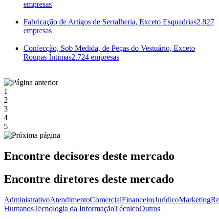
empresas
Fabricação de Artigos de Serralheria, Exceto Esquadrias
2.827
empresas
Confecção, Sob Medida, de Peças do Vestuário, Exceto
Roupas Íntimas
2.724 empresas
1
2
3
4
5
Encontre decisores deste mercado
Encontre diretores deste mercado
Administrativo
Atendimento
Comercial
Financeiro
Jurídico
Marketing
Re
Humanos
Tecnologia da Informação
Técnico
Outros