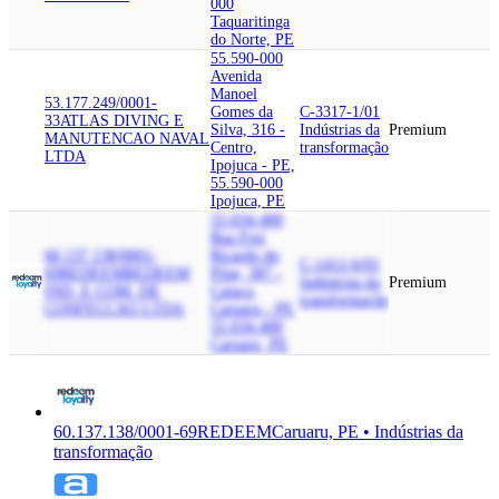
000
Taquaritinga
do Norte, PE
55.590-000
Avenida
Manoel
53.177.249/0001-
Gomes da
C-3317-1/01
33
ATLAS DIVING E
Silva, 316 -
Indústrias da
Premium
MANUTENCAO NAVAL
Centro,
transformação
LTDA
Ipojuca - PE,
55.590-000
Ipojuca, PE
55.034-400
Rua Frei
60.137.138/0001-
Ricardo do
C-1412-6/01
69
REDEEM
REDEEM
Pilar, 387 -
Indústrias da
Premium
IND. E COM. DE
Caiuca,
transformação
CONFECCAO LTDA
Caruaru - PE,
55.034-400
Caruaru, PE
60.137.138/0001-69
REDEEM
Caruaru, PE • Indústrias da
transformação