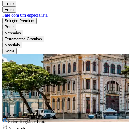
Entre
Entre
Fale com um especialista
Solução Premium
Porte
Mercados
Ferramentas Gratuitas
Materiais
Sobre
Nome ou CNPJ
Setor, Região e Porte
Avançado