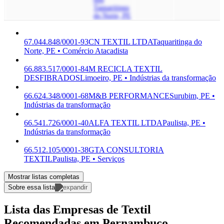
Taquaritinga
do Norte, PE
67.044.848/0001-93
CN TEXTIL LTDA
Taquaritinga do
Norte, PE • Comércio Atacadista
66.883.517/0001-84
M RECICLA TEXTIL
DESFIBRADOS
Limoeiro, PE • Indústrias da transformação
66.624.348/0001-68
M&B PERFORMANCE
Surubim, PE •
Indústrias da transformação
66.541.726/0001-40
ALFA TEXTIL LTDA
Paulista, PE •
Indústrias da transformação
66.512.105/0001-38
GTA CONSULTORIA
TEXTIL
Paulista, PE • Serviços
Mostrar listas completas
Sobre essa lista
Lista das Empresas de Textil
Recomendadas em Pernambuco