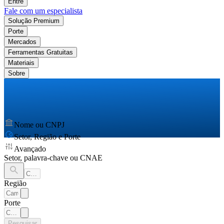
Entre
Fale com um especialista
Solução Premium
Porte
Mercados
Ferramentas Gratuitas
Materiais
Sobre
Nome ou CNPJ
Setor, Região e Porte
Avançado
Setor, palavra-chave ou CNAE
Região
Porte
Pesquisar