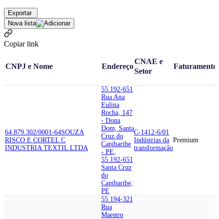
Exportar
Nova lista
Copiar link
CNAE e
CNPJ e Nome
Endereço
Faturamento
Setor
55.192-651
Rua Ana
Eulina
Rocha, 147
- Dona
Dom, Santa
64.879.302/0001-64
SOUZA
C-1412-6/01
Cruz do
RISCO E CORTE
L C
Indústrias da
Premium
Capibaribe
INDUSTRIA TEXTIL LTDA
transformação
- PE,
55.192-651
Santa Cruz
do
Capibaribe,
PE
55.194-321
Rua
Maestro