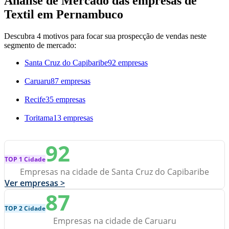
Análise de Mercado das empresas de
Textil em Pernambuco
Descubra 4 motivos para focar sua prospecção de vendas neste
segmento de mercado:
Santa Cruz do Capibaribe
92 empresas
Caruaru
87 empresas
Recife
35 empresas
Toritama
13 empresas
92
TOP 1 Cidade
Empresas na cidade de Santa Cruz do Capibaribe
Ver empresas >
87
TOP 2 Cidade
Empresas na cidade de Caruaru