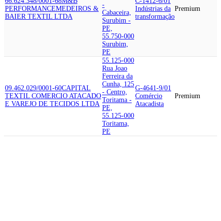
66.624.348/0001-68
M&B
C-1412-6/01
-
PERFORMANCE
MEDEIROS &
Indústrias da
Premium
Cabaceira,
BAIER TEXTIL LTDA
transformação
Surubim -
PE,
55.750-000
Surubim,
PE
55.125-000
Rua Joao
Ferreira da
Cunha, 125
09.462.029/0001-60
CAPITAL
G-4641-9/01
- Centro,
TEXTIL COMERCIO ATACADO
Comércio
Premium
Toritama -
E VAREJO DE TECIDOS LTDA
Atacadista
PE,
55.125-000
Toritama,
PE
55.192-651
Rua Ana
Eulina
Rocha, 147
- Dona
Dom, Santa
64.879.302/0001-64
SOUZA
C-1412-6/01
Cruz do
RISCO E CORTE
L C
Indústrias da
Premium
Capibaribe
INDUSTRIA TEXTIL LTDA
transformação
- PE,
55.192-651
Santa Cruz