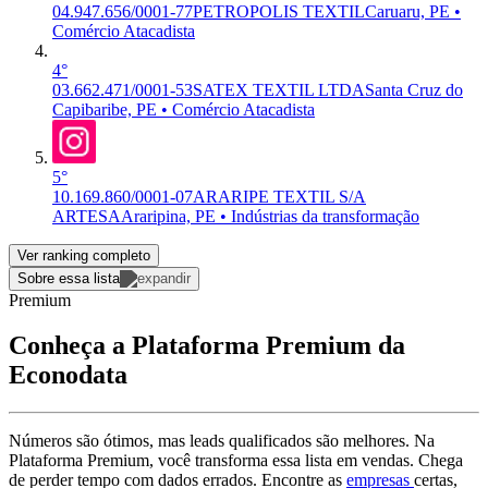
04.947.656/0001-77
PETROPOLIS TEXTIL
Caruaru, PE •
Comércio Atacadista
4°
03.662.471/0001-53
SATEX TEXTIL LTDA
Santa Cruz do
Capibaribe, PE • Comércio Atacadista
5°
10.169.860/0001-07
ARARIPE TEXTIL S/A
ARTESA
Araripina, PE • Indústrias da transformação
Ver ranking completo
Sobre essa lista
Premium
Conheça a Plataforma Premium da
Econodata
Números são ótimos, mas leads qualificados são melhores. Na
Plataforma Premium, você transforma essa lista em vendas. Chega
de perder tempo com dados errados. Encontre as
empresas
certas,