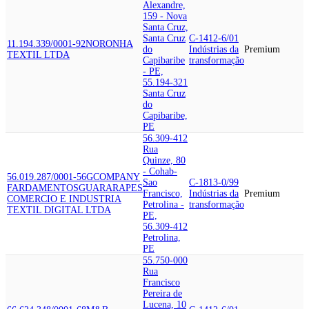
Alexandre,
159 - Nova
Santa Cruz,
Santa Cruz
C-1412-6/01
11.194.339/0001-92
NORONHA
do
Indústrias da
Premium
TEXTIL LTDA
Capibaribe
transformação
- PE,
55.194-321
Santa Cruz
do
Capibaribe,
PE
56.309-412
Rua
Quinze, 80
- Cohab-
56.019.287/0001-56
GCOMPANY
Sao
C-1813-0/99
FARDAMENTOS
GUARARAPES
Francisco,
Indústrias da
Premium
COMERCIO E INDUSTRIA
Petrolina -
transformação
TEXTIL DIGITAL LTDA
PE,
56.309-412
Petrolina,
PE
55.750-000
Rua
Francisco
Pereira de
Lucena, 10