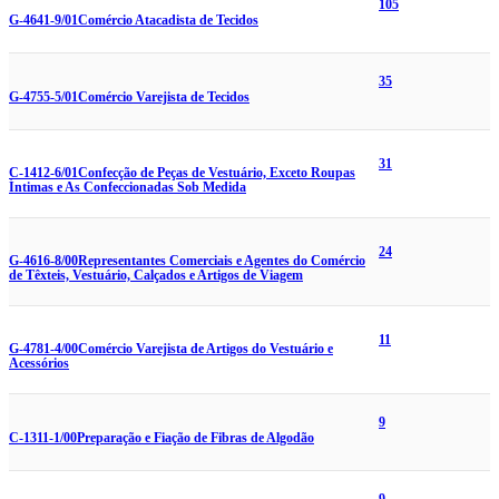
105
G-4641-9/01
Comércio Atacadista de Tecidos
35
G-4755-5/01
Comércio Varejista de Tecidos
31
C-1412-6/01
Confecção de Peças de Vestuário, Exceto Roupas
Íntimas e As Confeccionadas Sob Medida
24
G-4616-8/00
Representantes Comerciais e Agentes do Comércio
de Têxteis, Vestuário, Calçados e Artigos de Viagem
11
G-4781-4/00
Comércio Varejista de Artigos do Vestuário e
Acessórios
9
C-1311-1/00
Preparação e Fiação de Fibras de Algodão