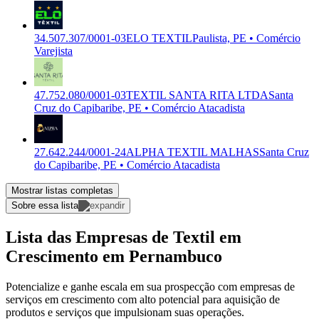
34.507.307/0001-03
ELO TEXTIL
Paulista, PE • Comércio
Varejista
47.752.080/0001-03
TEXTIL SANTA RITA LTDA
Santa
Cruz do Capibaribe, PE • Comércio Atacadista
27.642.244/0001-24
ALPHA TEXTIL MALHAS
Santa Cruz
do Capibaribe, PE • Comércio Atacadista
Mostrar listas completas
Sobre essa lista
Lista das Empresas de Textil em
Crescimento em Pernambuco
Potencialize e ganhe escala em sua prospecção com empresas de
serviços em crescimento com alto potencial para aquisição de
produtos e serviços que impulsionam suas operações.