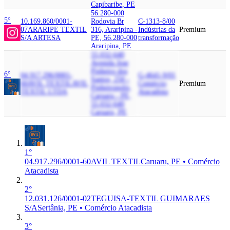
Capibaribe, PE
56.280-000
5°
10.169.860/0001-
Rodovia Br
C-1313-8/00
07
ARARIPE TEXTIL
316, Araripina -
Indústrias da
Premium
S/A ARTESA
PE, 56.280-000
transformação
Araripina, PE
55.032-640
Avenida Jose
Pinheiro dos
6°
04.917.296/0001-
G-4641-9/01
Santos, 250 -
60
AVIL TEXTIL
AVIL
Comércio
Premium
Pinheiropolis,
TEXTIL LTDA
Atacadista
Caruaru - PE,
55.032-640
Caruaru, PE
1°
04.917.296/0001-60
AVIL TEXTIL
Caruaru, PE • Comércio
Atacadista
2°
12.031.126/0001-02
TEGUISA-TEXTIL GUIMARAES
S/A
Sertânia, PE • Comércio Atacadista
3°