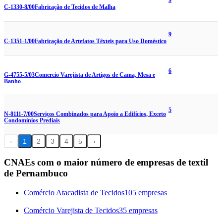
9
C-1330-8/00
Fabricação de Tecidos de Malha
9
C-1351-1/00
Fabricação de Artefatos Têxteis para Uso Doméstico
6
G-4755-5/03
Comercio Varejista de Artigos de Cama, Mesa e
Banho
5
N-8111-7/00
Serviços Combinados para Apoio a Edifícios, Exceto
Condomínios Prediais
‹
1
2
3
4
5
›
CNAEs com o maior número de empresas de textil
de Pernambuco
Comércio Atacadista de Tecidos
105 empresas
Comércio Varejista de Tecidos
35 empresas