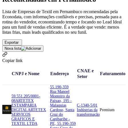
Lista de Empresas de Textil em Pernambuco recomendadas pela
Econodata, com informações confiáveis e precisas, pensada para a
rotina do vendedor, economizando tempo e focando no Lead Ideal
para um funil de vendas eficiente. É a verdade que vende: menos
listas frias, mais leads qualificados no seu funil.
Exportar
Nova lista
Copiar link
CNAE e
CNPJ e Nome
Endereço
Faturamento
Setor
55.190-359
Rua Manoel
59.551.205/0001-
Monteiro da
08
ARTETEX
Paixao, 195 -
ESTAMPARIA
Malaquias
C-1340-5/01
DIGITAL
ARTETEX
Cardoso, Santa
Indústrias da
Premium
SERVICOS
Cruz do
transformação
GRAFICOS E
Capibaribe -
TEXTIL LTDA
PE, 55.190-359