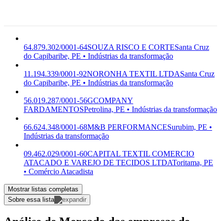
do
Capibaribe,
PE
64.879.302/0001-64
SOUZA RISCO E CORTE
Santa Cruz
do Capibaribe, PE • Indústrias da transformação
11.194.339/0001-92
NORONHA TEXTIL LTDA
Santa Cruz
do Capibaribe, PE • Indústrias da transformação
56.019.287/0001-56
GCOMPANY
FARDAMENTOS
Petrolina, PE • Indústrias da transformação
66.624.348/0001-68
M&B PERFORMANCE
Surubim, PE •
Indústrias da transformação
09.462.029/0001-60
CAPITAL TEXTIL COMERCIO
ATACADO E VAREJO DE TECIDOS LTDA
Toritama, PE
• Comércio Atacadista
Mostrar listas completas
Sobre essa lista