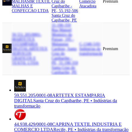
MALHAS
BR TEXTIL
Cruz do
Comércio
Premium
MALHAS E
Capibaribe -
Atacadista
CONFECCAO LTDA
PE, 55.192-506
Santa Cruz do
Capibaribe, PE
55.190-359
Rua Manoel
59.551.205/0001-
Monteiro da
08
ARTETEX
Paixao, 195 -
ESTAMPARIA
Malaquias
C-1340-5/01
DIGITAL
ARTETEX
Cardoso, Santa
Indústrias da
Premium
SERVICOS
Cruz do
transformação
GRAFICOS E
Capibaribe -
TEXTIL LTDA
PE, 55.190-359
Santa Cruz do
Capibaribe, PE
59.551.205/0001-08
ARTETEX ESTAMPARIA
DIGITAL
Santa Cruz do Capibaribe, PE • Indústrias da
transformação
44.938.429/0001-08
CAPRINA TEXTIL INDUSTRIA E
COMERCIO LTDA
Recife, PE • Indústrias da transformação