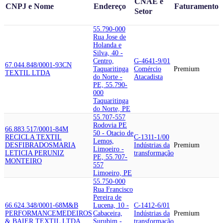
CNAE e
CNPJ e Nome
Endereço
Faturamento
Setor
55.790-000
Rua Jose de
Holanda e
Silva, 40 -
Centro,
G-4641-9/01
67.044.848/0001-93
CN
Taquaritinga
Comércio
Premium
TEXTIL LTDA
do Norte -
Atacadista
PE, 55.790-
000
Taquaritinga
do Norte, PE
55.707-557
Rodovia PE
66.883.517/0001-84
M
50 - Otacio de
RECICLA TEXTIL
C-1311-1/00
Lemos,
DESFIBRADOS
MARIA
Indústrias da
Premium
Limoeiro -
LETICIA PERUNIZ
transformação
PE, 55.707-
MONTEIRO
557
Limoeiro, PE
55.750-000
Rua Francisco
Pereira de
66.624.348/0001-68
M&B
Lucena, 10 -
C-1412-6/01
PERFORMANCE
MEDEIROS
Cabaceira,
Indústrias da
Premium
& BAIER TEXTIL LTDA
Surubim -
transformação