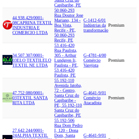
Santa Cruz do
Capibaribe, PE
50.060-293
Rua Doutor Jose
44.938.429/0001-
Mariano, 134 -
C-1412-6/01
08
CAPRINA TEXTIL
Boa Vista,
Indústrias da
Premium
INDUSTRIA E
Recife - PE,
transformação
COMERCIO LTDA
50.060-293
Recife, PE
53.416-420
Rua Paulista,
34.507.307/0001-
305 - Arthur
G-4781-4/00
03
ELO TEXTIL
ELO
Lundgren Ii,
Comércio
Premium
TEXTIL NE LTDA
Paulista - PE,
Varejista
53.416-420
Paulista, PE
55.192-110
Avenida Jatoba,
72 - Centro,
47.752.080/0001-
G-4641-9/01
Santa Cruz do
03
TEXTIL SANTA
Comércio
Premium
Capibaribe -
RITA LTDA
Atacadista
PE, 55.192-110
Santa Cruz do
Capibaribe, PE
55.192-506
Rua Dom Pedro
27.642.244/0001-
I, 120 - Dona
24
ALPHA TEXTIL
Dom, Santa
G-4641-9/01