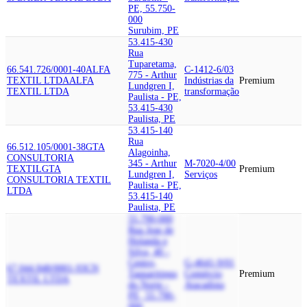
PE, 55.750-
000
Surubim, PE
53.415-430
Rua
Tuparetama,
66.541.726/0001-40
ALFA
C-1412-6/03
775 - Arthur
TEXTIL LTDA
ALFA
Indústrias da
Premium
Lundgren I,
TEXTIL LTDA
transformação
Paulista - PE,
53.415-430
Paulista, PE
53.415-140
Rua
66.512.105/0001-38
GTA
Alagoinha,
CONSULTORIA
345 - Arthur
M-7020-4/00
TEXTIL
GTA
Premium
Lundgren I,
Serviços
CONSULTORIA TEXTIL
Paulista - PE,
LTDA
53.415-140
Paulista, PE
55.790-000
Rua Jose de
Holanda e
Silva, 40 -
Centro,
G-4641-9/01
67.044.848/0001-93
CN
Taquaritinga
Comércio
Premium
TEXTIL LTDA
do Norte -
Atacadista
PE, 55.790-
000