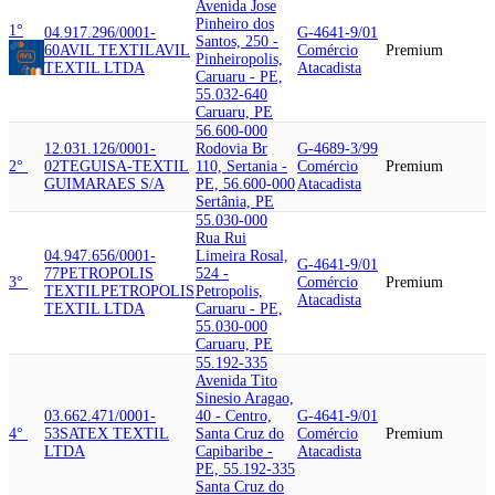
Avenida Jose
Pinheiro dos
1°
04.917.296/0001-
G-4641-9/01
Santos, 250 -
60
AVIL TEXTIL
AVIL
Comércio
Premium
Pinheiropolis,
TEXTIL LTDA
Atacadista
Caruaru - PE,
55.032-640
Caruaru, PE
56.600-000
12.031.126/0001-
Rodovia Br
G-4689-3/99
2°
02
TEGUISA-TEXTIL
110, Sertania -
Comércio
Premium
GUIMARAES S/A
PE, 56.600-000
Atacadista
Sertânia, PE
55.030-000
Rua Rui
04.947.656/0001-
Limeira Rosal,
G-4641-9/01
77
PETROPOLIS
524 -
3°
Comércio
Premium
TEXTIL
PETROPOLIS
Petropolis,
Atacadista
TEXTIL LTDA
Caruaru - PE,
55.030-000
Caruaru, PE
55.192-335
Avenida Tito
Sinesio Aragao,
03.662.471/0001-
40 - Centro,
G-4641-9/01
4°
53
SATEX TEXTIL
Santa Cruz do
Comércio
Premium
LTDA
Capibaribe -
Atacadista
PE, 55.192-335
Santa Cruz do