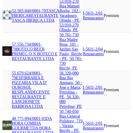
53.010-270
Rua Manuel
52.503.840/0001-70
TASCA
Borba, 182 -
I-5611-2/01
IBERICA
RESTAURANTE
Varadouro,
Premium
Restaurantes
TASCA IBERICA LTDA
Olinda - PE,
53.010-270
Olinda, PE
50.781-730
Rua Madre
57.556.734/0001-
Rosa, 181 -
79
BOTECO BEER
Jardim Sao
I-5611-2/04
Premium
PRIME
G O N BOTECO E
Paulo, Recife
Restaurantes
RESTAURANTE LTDA
- PE, 50.781-
730
Recife, PE
55.679.624/0001-
56.320-080
79
ESFIRRARIA E
Rua Rio
PIZZARIA VILA D'
Amparo, 50 -
OURO
SOL
Jose e Maria,
I-5611-2/01
Premium
RESPLANDECENTE
Petrolina -
Restaurantes
RESTAURANTE E
PE, 56.320-
LANCHONETE
080
BARBOSA LTDA
Petrolina, PE
50.740-050
Rua General
48.775.094/0001-05
DA
Polidoro, 719
HORA COMIDA
I-5611-2/01
- Varzea,
Premium
GOURMET
DA HORA
Restaurantes
Recife - PE,
RESTAURANTE LTDA