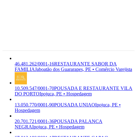
46.481.262/0001-
- Candeias,
16
RESTAURANTE SABOR DA
Jaboatao
G-4711-3/02
FAMILIA
A F DE SOUSA
dos
Comércio
Premium
COMERCIO DE ALIMENTOS
Guararapes
Varejista
LTDA
- PE,
54.430-770
Jaboatão
dos
Guararapes,
PE
46.481.262/0001-16
RESTAURANTE SABOR DA
FAMILIA
Jaboatão dos Guararapes, PE • Comércio Varejista
10.509.547/0001-70
POUSADA E RESTAURANTE VILA
DO PORTO
Ipojuca, PE • Hospedagem
13.050.770/0001-90
POUSADA UNIAO
Ipojuca, PE •
Hospedagem
20.701.721/0001-36
POUSADA PALANCA
NEGRA
Ipojuca, PE • Hospedagem