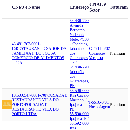
CNAE e
CNPJ e Nome
Endereço
Faturame
Setor
54.430-770
Avenida
Bernardo
Vieira de
Melo, 4958
46.481.262/0001-
- Candeias,
16
RESTAURANTE SABOR DA
Jaboatao
G-4711-3/02
FAMILIA
A F DE SOUSA
dos
Comércio
Premium
COMERCIO DE ALIMENTOS
Guararapes
Varejista
LTDA
- PE,
54.430-770
Jaboatão
dos
Guararapes,
PE
55.590-000
10.509.547/0001-70
POUSADA E
Rua Cavalo
RESTAURANTE VILA DO
Marinho, 1,
I-5510-8/01
PORTO
POUSADA E
Ipojuca -
Premium
Hospedagem
RESTAURANTE VILA DO
PE,
PORTO LTDA
55.590-000
Ipojuca, PE
55.592-000
Rua