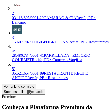
2°
03.116.607/0001-20
CAMARAO & CIA
Recife, PE •
Bancário
3°
15.607.702/0001-05
POBRE JUAN
Recife, PE • Restaurantes
4°
28.486.734/0001-41
PARRILLADA - EMPORIO
GOURMET
Recife, PE • Comércio Varejista
5°
35.521.657/0001-89
RESTAURANTE RECIFE
ANTIGO
Recife, PE • Restaurantes
Ver ranking completo
Sobre essa lista
Premium
Conheça a Plataforma Premium da