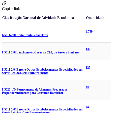
Copiar link
Classificação Nacional de Atividade Econômica
Quantidade
2.739
I-5611-2/01
Restaurantes e Similares
140
I-5611-2/03
Lanchonetes, Casas de Chá, de Sucos e Similares
127
I-5611-2/04
Bares e Outros Estabelecimentos Especializados em
Servir Bebidas, sem Entretenimento
78
I-5620-1/04
Fornecimento de Alimentos Preparados
Preponderantemente para Consumo Domiciliar
76
I-5611-2/05
Bares e Outros Estabelecimentos Especializados em
Servir Bebidas, Com Entretenimento