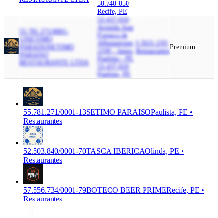
50.740-050
Recife, PE
53.437-010
Avenida Joao
55.781.271/0001-
Fonseca de
13
SETIMO
Albuquerque,
I-5611-2/01
PARAISO
SETIMO
Premium
2199 - Janga,
Restaurantes
PARAISO
Paulista - PE,
RESTAURANTE LTDA
53.437-010
Paulista, PE
55.781.271/0001-13
SETIMO PARAISO
Paulista, PE •
Restaurantes
52.503.840/0001-70
TASCA IBERICA
Olinda, PE •
Restaurantes
57.556.734/0001-79
BOTECO BEER PRIME
Recife, PE •
Restaurantes