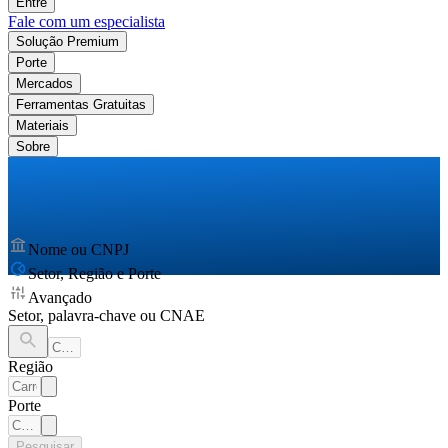
Entre
Fale com um especialista
Solução Premium
Porte
Mercados
Ferramentas Gratuitas
Materiais
Sobre
Nome ou CNPJ
Setor, Região e Porte
Avançado
Setor, palavra-chave ou CNAE
Região
Porte
Pesquisar