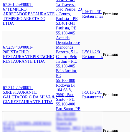
67.261.259/0001-
1a Travessa
67
TEMPERO
Joao Pessoa, 23
I-5611-2/01
ARRETADO
RESTAURANTE
- Centro,
Premium
Restaurantes
TEMPERO ARRETADO
Paulista - PE,
LTDA
53.401-341
Paulista, PE
55.150-005
Avenida
Deputado Jose
67.239.489/0001-
Mendonca
20
PISTACHIO
Bezerra, 51 -
I-5611-2/01
Premium
RESTAURANTE
PISTACHIO
Centro, Belo
Restaurantes
RESTAURANTE LTDA
Jardim - PE,
55.150-005
Belo Jardim,
PE
55.100-000
Rodovia Br
67.214.725/0001-
104 68,8,
53
RESTAURANTE
I-5611-2/01
2550, Pau-
Premium
GALETACO
R C DA SILVA &
Restaurantes
Santo - PE,
CIA RESTAURANTE LTDA
55.100-000
Pau-Santo, PE
56.740-000
Rua Antonio
67.272.129/0001-20
DEMAS
Soares de
BAR E
Menezes, 9853
I-5611-2/01
Premium