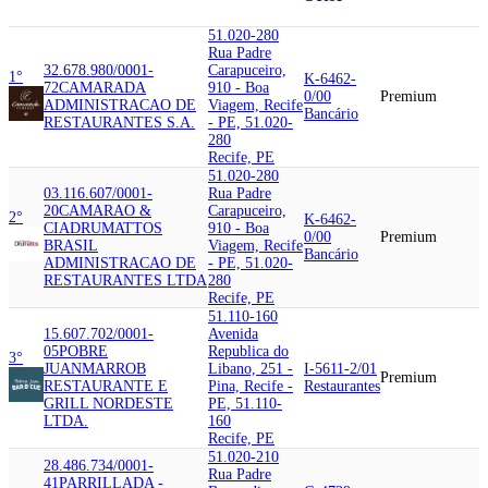
51.020-280
Rua Padre
32.678.980/0001-
Carapuceiro,
1°
K-6462-
72
CAMARADA
910 - Boa
0/00
Premium
ADMINISTRACAO DE
Viagem, Recife
Bancário
RESTAURANTES S.A.
- PE, 51.020-
280
Recife, PE
51.020-280
03.116.607/0001-
Rua Padre
20
CAMARAO &
Carapuceiro,
2°
K-6462-
CIA
DRUMATTOS
910 - Boa
0/00
Premium
BRASIL
Viagem, Recife
Bancário
ADMINISTRACAO DE
- PE, 51.020-
RESTAURANTES LTDA
280
Recife, PE
51.110-160
15.607.702/0001-
Avenida
05
POBRE
Republica do
3°
JUAN
MARROB
Libano, 251 -
I-5611-2/01
Premium
RESTAURANTE E
Pina, Recife -
Restaurantes
GRILL NORDESTE
PE, 51.110-
LTDA.
160
Recife, PE
51.020-210
28.486.734/0001-
Rua Padre
41
PARRILLADA -