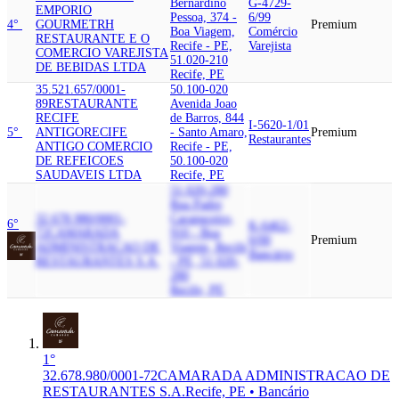
Bernardino
G-4729-
EMPORIO
Pessoa, 374 -
6/99
4°
GOURMET
RH
Premium
Boa Viagem,
Comércio
RESTAURANTE E O
Recife - PE,
Varejista
COMERCIO VAREJISTA
51.020-210
DE BEBIDAS LTDA
Recife, PE
35.521.657/0001-
50.100-020
89
RESTAURANTE
Avenida Joao
RECIFE
de Barros, 844
I-5620-1/01
5°
ANTIGO
RECIFE
- Santo Amaro,
Premium
Restaurantes
ANTIGO COMERCIO
Recife - PE,
DE REFEICOES
50.100-020
SAUDAVEIS LTDA
Recife, PE
51.020-280
Rua Padre
32.678.980/0001-
Carapuceiro,
6°
K-6462-
72
CAMARADA
910 - Boa
0/00
Premium
ADMINISTRACAO DE
Viagem, Recife
Bancário
RESTAURANTES S.A.
- PE, 51.020-
280
Recife, PE
1°
32.678.980/0001-72
CAMARADA ADMINISTRACAO DE
RESTAURANTES S.A.
Recife, PE • Bancário