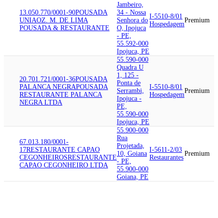
Jambeiro,
13.050.770/0001-90
POUSADA
34 - Nossa
I-5510-8/01
UNIAO
Z. M. DE LIMA
Senhora do
Premium
Hospedagem
POUSADA & RESTAURANTE
O, Ipojuca
- PE,
55.592-000
Ipojuca, PE
55.590-000
Quadra U
1, 125 -
20.701.721/0001-36
POUSADA
Ponta de
PALANCA NEGRA
POUSADA
I-5510-8/01
Serrambi,
Premium
RESTAURANTE PALANCA
Hospedagem
Ipojuca -
NEGRA LTDA
PE,
55.590-000
Ipojuca, PE
55.900-000
Rua
67.013.180/0001-
Projetada,
17
RESTAURANTE CAPAO
I-5611-2/03
10, Goiana
Premium
CEGONHEIROS
RESTAURANTE
Restaurantes
- PE,
CAPAO CEGONHEIRO LTDA
55.900-000
Goiana, PE
54.430-770
Avenida
Bernardo
Vieira de
Melo, 4958