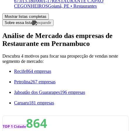
67.013.180/0001-17
RESTAURANTE CAPAO
CEGONHEIROS
Goianá, PE • Restaurantes
Mostrar listas completas
Sobre essa lista
Análise de Mercado das empresas de
Restaurante em Pernambuco
Descubra 4 motivos para focar sua prospecção de vendas neste
segmento de mercado:
Recife
864 empresas
Petrolina
267 empresas
Jaboatão dos Guararapes
196 empresas
Caruaru
181 empresas
864
TOP 1 Cidade