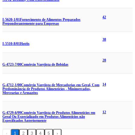
42
I-5620-1/01
Fornecimento de Alimentos Preparados
Preponderantemente para Empresas
38
I-5510-8/01
Hotéis
28
G-4723-7/00
Comércio Varejista de Bebidas
14
G-4712-1/00
Comércio Varejista de Mercadorias em Geral, Com
Predominância de Produtos Alimentícios - Minimercados,
Mercearias e Armazéns
12
G-4729-6/99
Comércio Varejista de Produtos Alimentícios em
Geral Ou Especializado em Produtos Alimentícios não
Especificados Anteriormente
‹
1
2
3
4
5
›