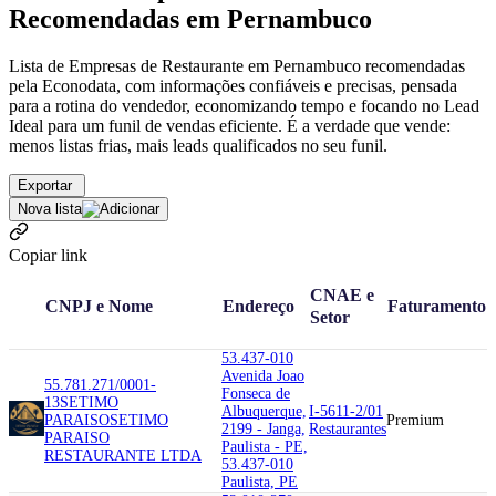
Recomendadas em Pernambuco
Lista de Empresas de Restaurante em Pernambuco recomendadas
pela Econodata, com informações confiáveis e precisas, pensada
para a rotina do vendedor, economizando tempo e focando no Lead
Ideal para um funil de vendas eficiente. É a verdade que vende:
menos listas frias, mais leads qualificados no seu funil.
Exportar
Nova lista
Copiar link
CNAE e
CNPJ e Nome
Endereço
Faturamento
Setor
53.437-010
Avenida Joao
55.781.271/0001-
Fonseca de
13
SETIMO
Albuquerque,
I-5611-2/01
PARAISO
SETIMO
Premium
2199 - Janga,
Restaurantes
PARAISO
Paulista - PE,
RESTAURANTE LTDA
53.437-010
Paulista, PE