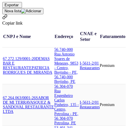
Exportar
Nova lista
Copiar link
CNAE e
CNPJ e Nome
Endereço
Faturamento
Setor
56.740-000
Rua Antonio
67.272.129/0001-20
DEMAS
Soares de
BAR E
Menezes, 9853
I-5611-2/01
Premium
RESTAURANTE
PATRICIA
- Centro,
Restaurantes
RODRIGUES DE MIRANDA
Brejinho - PE,
56.740-000
Brejinho, PE
56.304-070
Rua
Engenheiro
67.264.063/0001-26
SABOR
Carlos
DE MI TERRA
VASQUEZ &
I-5611-2/01
Pinheiro, 135 -
Premium
SANDOVAL RESTAURANTE
Restaurantes
Centro,
LTDA
Petrolina - PE,
56.304-070
Petrolina, PE
53.401-341