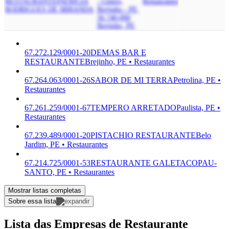
RESTAURANTE
PATRICIA
- Centro,
Restaurantes
RODRIGUES DE MIRANDA
Brejinho - PE,
56.740-000
Brejinho, PE
67.272.129/0001-20
DEMAS BAR E
RESTAURANTE
Brejinho, PE • Restaurantes
67.264.063/0001-26
SABOR DE MI TERRA
Petrolina, PE •
Restaurantes
67.261.259/0001-67
TEMPERO ARRETADO
Paulista, PE •
Restaurantes
67.239.489/0001-20
PISTACHIO RESTAURANTE
Belo
Jardim, PE • Restaurantes
67.214.725/0001-53
RESTAURANTE GALETACO
PAU-
SANTO, PE • Restaurantes
Mostrar listas completas
Sobre essa lista
Lista das Empresas de Restaurante