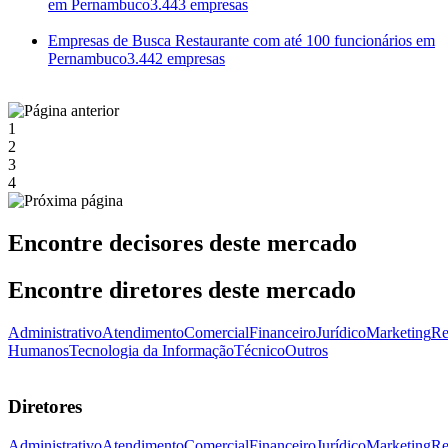
em Pernambuco
3.443 empresas
Empresas de Busca Restaurante com até 100 funcionários em
Pernambuco
3.442 empresas
1
2
3
4
Encontre decisores deste mercado
Encontre diretores deste mercado
Administrativo
Atendimento
Comercial
Financeiro
Jurídico
Marketing
Re
Humanos
Tecnologia da Informação
Técnico
Outros
Diretores
Administrativo
Atendimento
Comercial
Financeiro
Jurídico
Marketing
Re