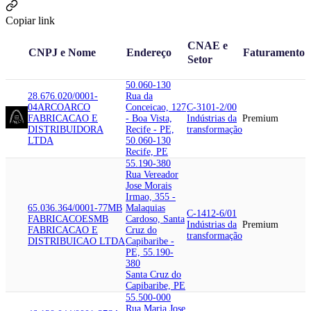
Copiar link
CNAE e
CNPJ e Nome
Endereço
Faturamento
Setor
50.060-130
28.676.020/0001-
Rua da
04
ARCO
ARCO
Conceicao, 127
C-3101-2/00
FABRICACAO E
- Boa Vista,
Indústrias da
Premium
DISTRIBUIDORA
Recife - PE,
transformação
LTDA
50.060-130
Recife, PE
55.190-380
Rua Vereador
Jose Morais
Irmao, 355 -
65.036.364/0001-77
MB
Malaquias
C-1412-6/01
FABRICACOES
MB
Cardoso, Santa
Indústrias da
Premium
FABRICACAO E
Cruz do
transformação
DISTRIBUICAO LTDA
Capibaribe -
PE, 55.190-
380
Santa Cruz do
Capibaribe, PE
55.500-000
Rua Maria Jose