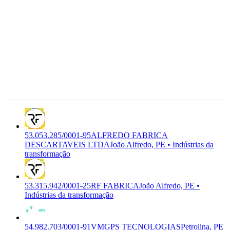
Rua
Joaquim
Vieira da
Costa, 22 -
53.053.285/0001-95
ALFREDO
Centro,
C-2222-6/00
FABRICA DESCARTAVEIS
Joao
Indústrias da
Premium
LTDA
Alfredo -
transformação
PE,
55.720-000
João
Alfredo,
PE
53.053.285/0001-95
ALFREDO FABRICA
DESCARTAVEIS LTDA
João Alfredo, PE • Indústrias da
transformação
53.315.942/0001-25
RF FABRICA
João Alfredo, PE •
Indústrias da transformação
54.982.703/0001-91
VMGPS TECNOLOGIAS
Petrolina, PE