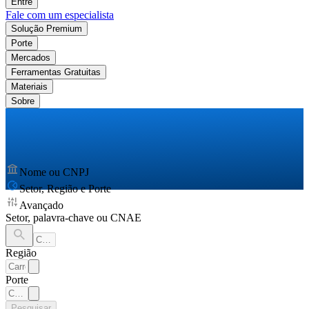
Entre
Fale com um especialista
Solução Premium
Porte
Mercados
Ferramentas Gratuitas
Materiais
Sobre
Nome ou CNPJ
Setor, Região e Porte
Avançado
Setor, palavra-chave ou CNAE
Região
Porte
Pesquisar