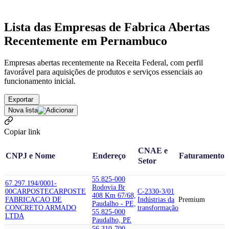
Lista das Empresas de Fabrica Abertas
Recentemente em Pernambuco
Empresas abertas recentemente na Receita Federal, com perfil
favorável para aquisições de produtos e serviços essenciais ao
funcionamento inicial.
Exportar
Nova lista
Copiar link
CNAE e
CNPJ e Nome
Endereço
Faturamento
Setor
55.825-000
67.297.194/0001-
Rodovia Br
00
CARPOSTE
CARPOSTE
C-2330-3/01
408 Km 67/68,
FABRICACAO DE
Indústrias da
Premium
Paudalho - PE,
CONCRETO ARMADO
transformação
55.825-000
LTDA
Paudalho, PE
56.310-700