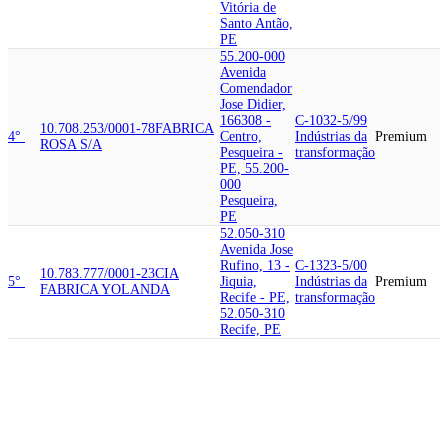
Vitória de
Santo Antão,
PE
55.200-000
Avenida
Comendador
Jose Didier,
166308 -
C-1032-5/99
10.708.253/0001-78
FABRICA
4°
Centro,
Indústrias da
Premium
ROSA S/A
Pesqueira -
transformação
PE, 55.200-
000
Pesqueira,
PE
52.050-310
Avenida Jose
Rufino, 13 -
C-1323-5/00
10.783.777/0001-23
CIA
5°
Jiquia,
Indústrias da
Premium
FABRICA YOLANDA
Recife - PE,
transformação
52.050-310
Recife, PE
10.793.008/0001-
52.091-530
06
COREMAL POCHTECA
Avenida da
LTDA
COREMAL
Recuperacao,
6°
COMERCIO,
2500 -
C-2029-1/00
DISTRIBUICAO,
Corrego do
Indústrias da
Premium
FABRICACAO E
Jenipapo,
transformação
REPRESENTACOES DE
Recife - PE,