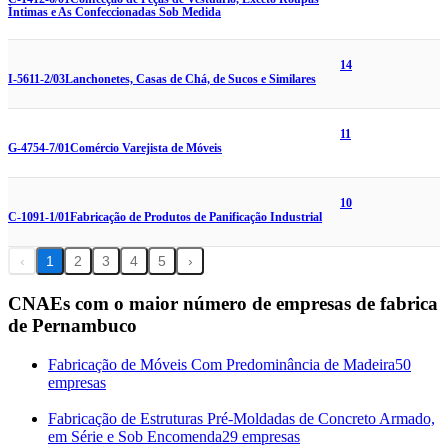
Íntimas e As Confeccionadas Sob Medida
14
I-5611-2/03
Lanchonetes, Casas de Chá, de Sucos e Similares
11
G-4754-7/01
Comércio Varejista de Móveis
10
C-1091-1/01
Fabricação de Produtos de Panificação Industrial
‹
1
2
3
4
5
›
CNAEs com o maior número de empresas de fabrica
de Pernambuco
Fabricação de Móveis Com Predominância de Madeira
50
empresas
Fabricação de Estruturas Pré-Moldadas de Concreto Armado,
em Série e Sob Encomenda
29 empresas