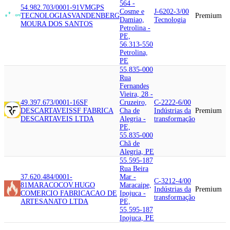
564 -
54.982.703/0001-91
VMGPS
Cosme e
J-6202-3/00
TECNOLOGIAS
VANDENBERG
Premium
Damiao,
Tecnologia
MOURA DOS SANTOS
Petrolina -
PE,
56.313-550
Petrolina,
PE
55.835-000
Rua
Fernandes
Vieira, 28 -
49.397.673/0001-16
SF
Cruzeiro,
C-2222-6/00
DESCARTAVEIS
SF FABRICA
Cha de
Indústrias da
Premium
DESCARTAVEIS LTDA
Alegria -
transformação
PE,
55.835-000
Chã de
Alegria, PE
55.595-187
Rua Beira
37.620.484/0001-
Mar -
C-3212-4/00
81
MARACOCO
V.HUGO
Maracaipe,
Indústrias da
Premium
COMERCIO FABRICACAO DE
Ipojuca -
transformação
ARTESANATO LTDA
PE,
55.595-187
Ipojuca, PE
55.720-000