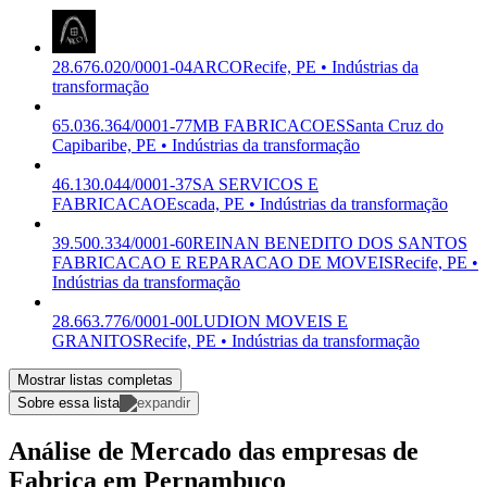
28.676.020/0001-04
ARCO
Recife, PE • Indústrias da
transformação
65.036.364/0001-77
MB FABRICACOES
Santa Cruz do
Capibaribe, PE • Indústrias da transformação
46.130.044/0001-37
SA SERVICOS E
FABRICACAO
Escada, PE • Indústrias da transformação
39.500.334/0001-60
REINAN BENEDITO DOS SANTOS
FABRICACAO E REPARACAO DE MOVEIS
Recife, PE •
Indústrias da transformação
28.663.776/0001-00
LUDION MOVEIS E
GRANITOS
Recife, PE • Indústrias da transformação
Mostrar listas completas
Sobre essa lista
Análise de Mercado das empresas de
Fabrica em Pernambuco