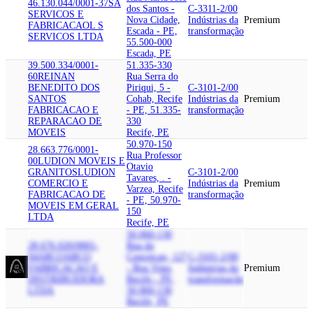
46.130.044/0001-37
SA
dos Santos -
C-3311-2/00
SERVICOS E
Nova Cidade,
Indústrias da
Premium
FABRICACAO
L S
Escada - PE,
transformação
SERVICOS LTDA
55.500-000
Escada, PE
39.500.334/0001-
51.335-330
60
REINAN
Rua Serra do
BENEDITO DOS
Piriqui, 5 -
C-3101-2/00
SANTOS
Cohab, Recife
Indústrias da
Premium
FABRICACAO E
- PE, 51.335-
transformação
REPARACAO DE
330
MOVEIS
Recife, PE
50.970-150
28.663.776/0001-
Rua Professor
00
LUDION MOVEIS E
Otavio
GRANITOS
LUDION
C-3101-2/00
Tavares, . -
COMERCIO E
Indústrias da
Premium
Varzea, Recife
FABRICACAO DE
transformação
- PE, 50.970-
MOVEIS EM GERAL
150
LTDA
Recife, PE
50.060-130
28.676.020/0001-
Rua da
04
ARCO
ARCO
Conceicao, 127
C-3101-2/00
FABRICACAO E
- Boa Vista,
Indústrias da
Premium
DISTRIBUIDORA
Recife - PE,
transformação
LTDA
50.060-130
Recife, PE