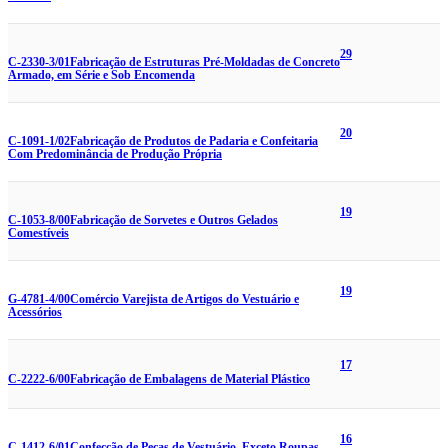
29
C-2330-3/01
Fabricação de Estruturas Pré-Moldadas de Concreto
Armado, em Série e Sob Encomenda
20
C-1091-1/02
Fabricação de Produtos de Padaria e Confeitaria
Com Predominância de Produção Própria
19
C-1053-8/00
Fabricação de Sorvetes e Outros Gelados
Comestíveis
19
G-4781-4/00
Comércio Varejista de Artigos do Vestuário e
Acessórios
17
C-2222-6/00
Fabricação de Embalagens de Material Plástico
16
C-1412-6/01
Confecção de Peças de Vestuário, Exceto Roupas