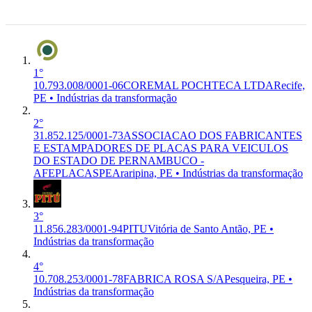
PRODUTOS QUIMICOS
52.091-530
LTDA
Recife, PE
1°
10.793.008/0001-06
COREMAL POCHTECA LTDA
Recife,
PE • Indústrias da transformação
2°
31.852.125/0001-73
ASSOCIACAO DOS FABRICANTES
E ESTAMPADORES DE PLACAS PARA VEICULOS
DO ESTADO DE PERNAMBUCO -
AFEPLACASPE
Araripina, PE • Indústrias da transformação
3°
11.856.283/0001-94
PITU
Vitória de Santo Antão, PE •
Indústrias da transformação
4°
10.708.253/0001-78
FABRICA ROSA S/A
Pesqueira, PE •
Indústrias da transformação