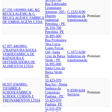
Rua Edeltrudes
Crispiniano
67.226.149/0001-64
G &G
Amorim, 205 -
C-2222-6/00
RECICLAGEM
G & G
Distrito
Indústrias da
Premium
RECICLAGEM E FABRICA
Industrial,
transformação
DE EMBALAGENS LTDA
Petrolina - PE,
56.310-700
Petrolina, PE
56.895-000
Rua Professora
Vera Lucia
67.097.446/0001-
Lopes Ferraz,
57
RAPADURA BAIXA
144, Santa
C-1071-6/00
VERDE
FABRICA DE
Cruz da Baixa
Indústrias da
Premium
RAPADURA E
Verde - PE,
transformação
DISTRIBUIDORA DE
56.895-000
ALIMENTOS LTDA
Santa Cruz da
Baixa Verde,
PE
53.425-070
66.937.034/0001-
Rua Ira - Nossa
15
FABRICA
Senhora da
P-8599-6/04
SCHOOL
FABRICA
Conceicao,
Premium
Serviços
SCHOOL CURSOS E
Paulista - PE,
TREINAMENTOS LTDA
53.425-070
Paulista, PE
52.011-070