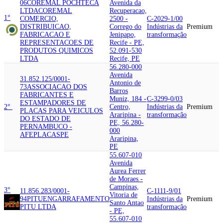
06
COREMAL POCHTECA
Avenida da
LTDA
COREMAL
Recuperacao,
1°
COMERCIO,
2500 -
C-2029-1/00
DISTRIBUICAO,
Corrego do
Indústrias da
Premium
FABRICACAO E
Jenipapo,
transformação
REPRESENTACOES DE
Recife - PE,
PRODUTOS QUIMICOS
52.091-530
LTDA
Recife, PE
56.280-000
Avenida
31.852.125/0001-
Antonio de
73
ASSOCIACAO DOS
Barros
FABRICANTES E
Muniz, 184 -
C-3299-0/03
ESTAMPADORES DE
2°
Centro,
Indústrias da
Premium
PLACAS PARA VEICULOS
Araripina -
transformação
DO ESTADO DE
PE, 56.280-
PERNAMBUCO -
000
AFEPLACASPE
Araripina,
PE
55.607-010
Avenida
Aurea Ferrer
de Moraes -
Campinas,
3°
11.856.283/0001-
C-1111-9/01
Vitoria de
94
PITU
ENGARRAFAMENTO
Indústrias da
Premium
Santo Antao
PITU LTDA
transformação
- PE,
55.607-010