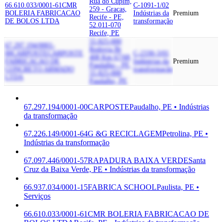
Rua do Cupim,
66.610.033/0001-61
CMR
C-1091-1/02
259 - Gracas,
BOLERIA FABRICACAO
Indústrias da
Premium
Recife - PE,
DE BOLOS LTDA
transformação
52.011-070
Recife, PE
55.825-000
67.297.194/0001-
Rodovia Br
00
CARPOSTE
CARPOSTE
C-2330-3/01
408 Km 67/68,
FABRICACAO DE
Indústrias da
Premium
Paudalho - PE,
CONCRETO ARMADO
transformação
55.825-000
LTDA
Paudalho, PE
67.297.194/0001-00
CARPOSTE
Paudalho, PE • Indústrias
da transformação
67.226.149/0001-64
G &G RECICLAGEM
Petrolina, PE •
Indústrias da transformação
67.097.446/0001-57
RAPADURA BAIXA VERDE
Santa
Cruz da Baixa Verde, PE • Indústrias da transformação
66.937.034/0001-15
FABRICA SCHOOL
Paulista, PE •
Serviços
66.610.033/0001-61
CMR BOLERIA FABRICACAO DE