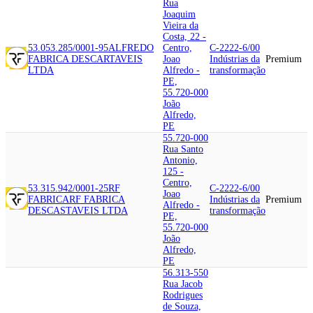
Rua
Joaquim
Vieira da
Costa, 22 -
53.053.285/0001-95
ALFREDO
Centro,
C-2222-6/00
FABRICA DESCARTAVEIS
Joao
Indústrias da
Premium
LTDA
Alfredo -
transformação
PE,
55.720-000
João
Alfredo,
PE
55.720-000
Rua Santo
Antonio,
125 -
Centro,
53.315.942/0001-25
RF
C-2222-6/00
Joao
FABRICA
RF FABRICA
Indústrias da
Premium
Alfredo -
DESCASTAVEIS LTDA
transformação
PE,
55.720-000
João
Alfredo,
PE
56.313-550
Rua Jacob
Rodrigues
de Souza,