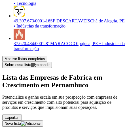
• Tecnologia
49.397.673/0001-16
SF DESCARTAVEIS
Chã de Alegria, PE
• Indústrias da transformação
37.620.484/0001-81
MARACOCO
Ipojuca, PE • Indústrias da
transformação
Mostrar listas completas
Sobre essa lista
Lista das Empresas de Fabrica em
Crescimento em Pernambuco
Potencialize e ganhe escala em sua prospecção com empresas de
serviços em crescimento com alto potencial para aquisição de
produtos e serviços que impulsionam suas operações.
Exportar
Nova lista