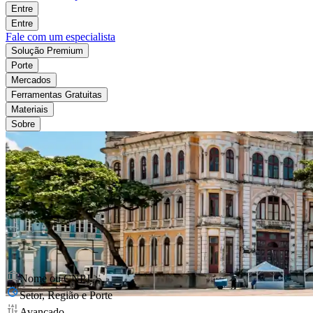
Entre
Entre
Fale com um especialista
Solução Premium
Porte
Mercados
Ferramentas Gratuitas
Materiais
Sobre
Nome ou CNPJ
Setor, Região e Porte
Avançado