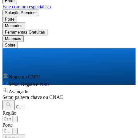
Entre
Fale com um especialista
Solução Premium
Porte
Mercados
Ferramentas Gratuitas
Materiais
Sobre
Nome ou CNPJ
Setor, Região e Porte
Avançado
Setor, palavra-chave ou CNAE
Região
Porte
Pesquisar