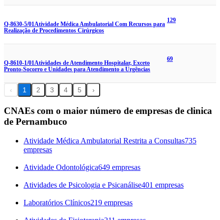
129
Q-8630-5/01
Atividade Médica Ambulatorial Com Recursos para
Realização de Procedimentos Cirúrgicos
69
Q-8610-1/01
Atividades de Atendimento Hospitalar, Exceto
Pronto-Socorro e Unidades para Atendimento a Urgências
‹
1
2
3
4
5
›
CNAEs com o maior número de empresas de clinica
de Pernambuco
Atividade Médica Ambulatorial Restrita a Consultas
735
empresas
Atividade Odontológica
649 empresas
Atividades de Psicologia e Psicanálise
401 empresas
Laboratórios Clínicos
219 empresas