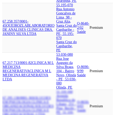
Araripina, PE
55.195-070
Rua Antonio
Goncalves de
Lima, 98 -
67.258.357/0001-
Cruz Alta,
Q-8640-
45
QUEIROZLAB
LABORATORIO
Santa Cruz do
2/02
Premium
DE ANALISES CLINICAS DRA.
Capibaribe -
Saúde
JANINY SILVA LTDA
PE, 55.195-
070
Santa Cruz do
Capibaribe,
PE
53.030-080
Rua Jose
67.217.713/0001-82
CLINICA M L
Augusto da
MEDICINA
Silva Braga,
Q-8690-
REGENERATIVA
CLINICA M L
104 - Bairro
9/99
Premium
MEDICINA REGENERATIVA
Novo, Olinda
Saúde
LTDA
- PE, 53.030-
080
Olinda, PE
51.110-160
Avenida
67.295.138/0001-36
SOLUCOES
Republica do
EM PSICOLOGIA CLINICA E
Q-8650-
Libano, 251 -
ORGANIZACIONAL
SOLUCOES
0/03
Premium
Pina, Recife -
EM PSICOLOGIA CLINICA E
Saúde
PE, 51.110-
ORGANIZACIONAL LTDA