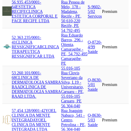
56.935.453/0001-
Rua Pessoa de
64
ESTETICA
Melo, 178 -
S-9602-
RECIFE
CLINICA
Madalena,
5/02
Premium
ESTETICA CORPORAL E
Recife - PE,
Serviços
FACE RECIFE LTDA
50.610-220
Recife, PE
54.792-495
Rua Eduardo
52.363.235/0001-
Barros, 296 -
41
CLINICA
Q-8720-
Oitenta,
RESSIGNIFICAR
CLINICA
4/99
Premium
Camaragibe -
TERAPEUTICA
Saúde
PE, 54.792-495
RESSIGNIFICAR LTDA
Camaragibe,
PE
55.016-105
53.260.101/0001-
Rua Clovis
68
CLINICA DE
Severiano da
Q-8630-
DERMATOLOGIA SAMIRA
Silva, L19 -
5/01
Premium
RAAD
CLINICA DE
Universitario,
Saúde
DERMATOLOGIA SAMIRA
Caruaru - PE,
RAAD LTDA.
55.016-105
Caruaru, PE
56.304-040
57.454.128/0001-42
YOEL
Rua Joaquim
CLINICA DA MENTE
Nabuco, 541 -
Q-8630-
INTEGRADA
YOEL
Centro,
5/03
Premium
CLINICA DA MENTE
Petrolina - PE,
Saúde
INTEGRADA LTDA
56.304-040