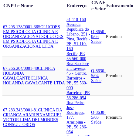
CNAE
CNPJ e Nome
Endereço
Faturamento
e Setor
51.110-160
Avenida
67.295.138/0001-36
SOLUCOES
Republica do
EM PSICOLOGIA CLINICA E
Q-8650-
Libano, 251 -
ORGANIZACIONAL
SOLUCOES
0/03
Premium
Pina, Recife -
EM PSICOLOGIA CLINICA E
Saúde
PE, 51.110-
ORGANIZACIONAL LTDA
160
Recife, PE
55.560-000
Rua Sao Jose
67.266.204/0001-40
CLINICA
2 Travessa,
Q-8630-
HOLANDA
45 - Centro,
5/04
Premium
CAVALCANTE
CLINICA
Barreiros -
Saúde
HOLANDA CAVALCANTE LTDA
PE, 55.560-
000
Barreiros, PE
56.286-054
Rua Pedro
Jose
67.283.343/0001-81
CLINICA DA
Rodrigues,
Q-8630-
CRIANCA ARARIPINA
MIGUEL
177,
5/03
Premium
VICTOR LIMA DELMONDES
Araripina -
Saúde
CONSULTORIOS
PE, 56.286-
054