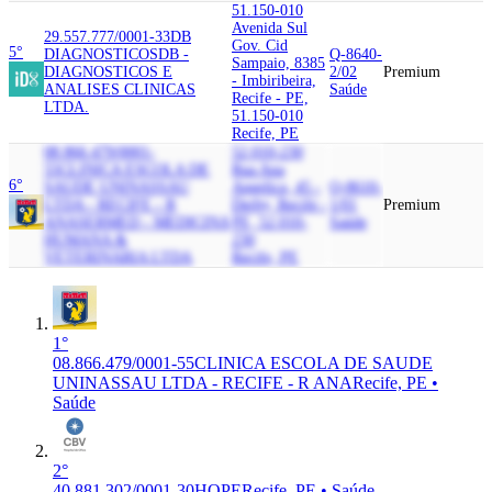
51.150-010
Avenida Sul
29.557.777/0001-33
DB
Gov. Cid
5°
DIAGNOSTICOS
DB -
Q-8640-
Sampaio, 8385
DIAGNOSTICOS E
2/02
Premium
- Imbiribeira,
ANALISES CLINICAS
Saúde
Recife - PE,
LTDA.
51.150-010
Recife, PE
08.866.479/0001-
52.010-230
55
CLINICA ESCOLA DE
Rua Ana
6°
SAUDE UNINASSAU
Angelica, 45 -
Q-8610-
LTDA - RECIFE - R
Derby, Recife -
1/01
Premium
ANA
SERMED - MEDICINA
PE, 52.010-
Saúde
HUMANA &
230
VETERINARIA LTDA
Recife, PE
1°
08.866.479/0001-55
CLINICA ESCOLA DE SAUDE
UNINASSAU LTDA - RECIFE - R ANA
Recife, PE •
Saúde
2°
40.881.302/0001-30
HOPE
Recife, PE • Saúde