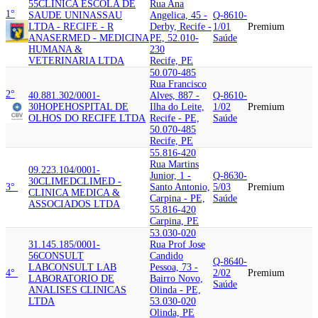
55
CLINICA ESCOLA DE
Rua Ana
1°
SAUDE UNINASSAU
Angelica, 45 -
Q-8610-
LTDA - RECIFE - R
Derby, Recife -
1/01
Premium
ANA
SERMED - MEDICINA
PE, 52.010-
Saúde
HUMANA &
230
VETERINARIA LTDA
Recife, PE
50.070-485
Rua Francisco
2°
40.881.302/0001-
Alves, 887 -
Q-8610-
30
HOPE
HOSPITAL DE
Ilha do Leite,
1/02
Premium
OLHOS DO RECIFE LTDA
Recife - PE,
Saúde
50.070-485
Recife, PE
55.816-420
Rua Martins
09.223.104/0001-
Junior, 1 -
Q-8630-
30
CLIMED
CLIMED -
3°
Santo Antonio,
5/03
Premium
CLINICA MEDICA &
Carpina - PE,
Saúde
ASSOCIADOS LTDA
55.816-420
Carpina, PE
53.030-020
31.145.185/0001-
Rua Prof Jose
56
CONSULT
Candido
Q-8640-
LAB
CONSULT LAB
Pessoa, 73 -
4°
2/02
Premium
LABORATORIO DE
Bairro Novo,
Saúde
ANALISES CLINICAS
Olinda - PE,
LTDA
53.030-020
Olinda, PE