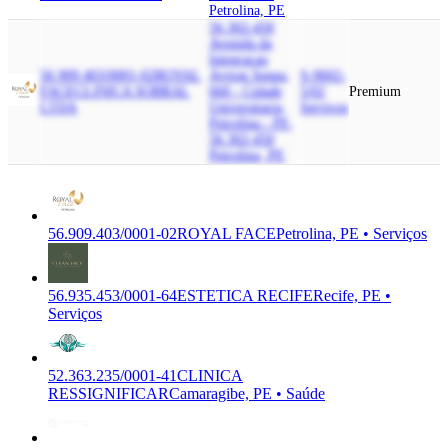
Petrolina, PE
56.302-450
Avenida da
Integracao
56.909.403/0001-02
ROYAL
Ayrton Senna,
S-9602-
FACE
CLINICA SOBRAL
660 - Cidade
5/02
Premium
LTDA
Universitaria,
Serviços
Petrolina - PE,
56.302-450
Petrolina, PE
56.909.403/0001-02
ROYAL FACE
Petrolina, PE • Serviços
56.935.453/0001-64
ESTETICA RECIFE
Recife, PE •
Serviços
52.363.235/0001-41
CLINICA
RESSIGNIFICAR
Camaragibe, PE • Saúde