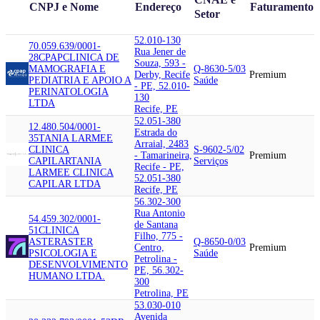
CNPJ e Nome
Endereço
Faturamento
Setor
52.010-130
70.059.639/0001-
Rua Jener de
28
CPAP
CLINICA DE
Souza, 593 -
MAMOGRAFIA E
Q-8630-5/03
Derby, Recife
Premium
PEDIATRIA E APOIO A
Saúde
- PE, 52.010-
PERINATOLOGIA
130
LTDA
Recife, PE
52.051-380
12.480.504/0001-
Estrada do
35
TANIA LARMEE
Arraial, 2483
CLINICA
S-9602-5/02
- Tamarineira,
Premium
CAPILAR
TANIA
Serviços
Recife - PE,
LARMEE CLINICA
52.051-380
CAPILAR LTDA
Recife, PE
56.302-300
Rua Antonio
54.459.302/0001-
de Santana
51
CLINICA
Filho, 775 -
ASTER
ASTER
Q-8650-0/03
Centro,
Premium
PSICOLOGIA E
Saúde
Petrolina -
DESENVOLVIMENTO
PE, 56.302-
HUMANO LTDA.
300
Petrolina, PE
53.030-010
Avenida