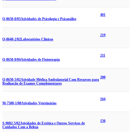
401
Q-8650-0/03
Atividades de Psicologia e Psicanálise
219
Q-8640-2/02
Laboratórios Clínicos
211
Q-8650-0/04
Atividades de Fisioterapia
200
Q-8630-5/02
Atividade Médica Ambulatorial Com Recursos para
Realização de Exames Complementares
164
M-7500-1/00
Atividades Veterinárias
156
S-9602-5/02
Atividades de Estética e Outros Serviços de
Cuidados Com a Beleza