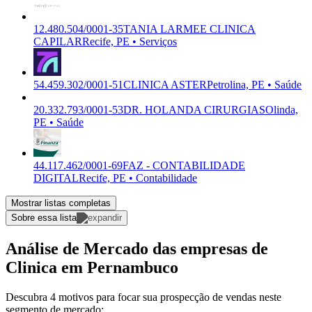
12.480.504/0001-35
TANIA LARMEE CLINICA
CAPILAR
Recife, PE • Serviços
54.459.302/0001-51
CLINICA ASTER
Petrolina, PE • Saúde
20.332.793/0001-53
DR. HOLANDA CIRURGIAS
Olinda,
PE • Saúde
44.117.462/0001-69
FAZ - CONTABILIDADE
DIGITAL
Recife, PE • Contabilidade
Mostrar listas completas
Sobre essa lista
Análise de Mercado das empresas de
Clinica em Pernambuco
Descubra 4 motivos para focar sua prospecção de vendas neste
segmento de mercado: