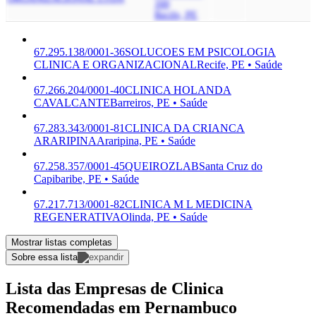
160
Recife, PE
67.295.138/0001-36
SOLUCOES EM PSICOLOGIA
CLINICA E ORGANIZACIONAL
Recife, PE • Saúde
67.266.204/0001-40
CLINICA HOLANDA
CAVALCANTE
Barreiros, PE • Saúde
67.283.343/0001-81
CLINICA DA CRIANCA
ARARIPINA
Araripina, PE • Saúde
67.258.357/0001-45
QUEIROZLAB
Santa Cruz do
Capibaribe, PE • Saúde
67.217.713/0001-82
CLINICA M L MEDICINA
REGENERATIVA
Olinda, PE • Saúde
Mostrar listas completas
Sobre essa lista
Lista das Empresas de Clinica
Recomendadas em Pernambuco