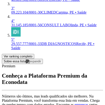
3°
09.223.104/0001-30
CLIMED
Carpina, PE • Saúde
4°
31.145.185/0001-56
CONSULT LAB
Olinda, PE • Saúde
5°
29.557.777/0001-33
DB DIAGNOSTICOS
Recife, PE •
Saúde
Ver ranking completo
Sobre essa lista
Premium
Conheça a Plataforma Premium da
Econodata
Números são ótimos, mas leads qualificados são melhores. Na
Plataforma Premium, você transforma essa lista em vendas. Chega
de perder tempo com dados errados. Encontre as
empresas
certas,