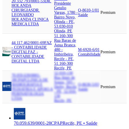
20.332.793/0001-53
DR.
Presidente
HOLANDA
Getulio
CIRURGIAS
DR.
Q-8610-1/01
Vargas, 1780 -
Premium
LEONARDO
Saúde
Bairro Novo,
HOLANDA CLINICA
Olinda - PE,
MEDICA LTDA
53.030-010
Olinda, PE
51.160-300
Rua Barao de
44.117.462/0001-69
FAZ
Agua Branca,
- CONTABILIDADE
480 -
M-6920-6/01
DIGITAL
FAZ -
Premium
Imbiribeira,
Contabilidade
CONTABILIDADE
Recife - PE,
DIGITAL LTDA
51.160-300
Recife, PE
52.010-130
70.059.639/0001-
Rua Jener de
28
CPAP
CLINICA DE
Souza, 593 -
MAMOGRAFIA E
Q-8630-5/03
Derby, Recife
Premium
PEDIATRIA E APOIO A
Saúde
- PE, 52.010-
PERINATOLOGIA
130
LTDA
Recife, PE
70.059.639/0001-28
CPAP
Recife, PE • Saúde