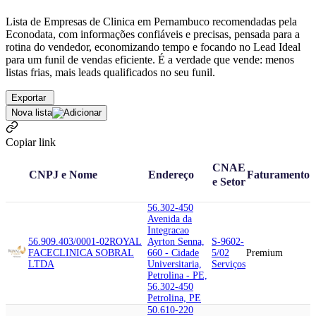
Lista de Empresas de Clinica em Pernambuco recomendadas pela
Econodata, com informações confiáveis e precisas, pensada para a
rotina do vendedor, economizando tempo e focando no Lead Ideal
para um funil de vendas eficiente. É a verdade que vende: menos
listas frias, mais leads qualificados no seu funil.
Exportar
Nova lista
Copiar link
CNAE
CNPJ e Nome
Endereço
Faturamento
e Setor
56.302-450
Avenida da
Integracao
56.909.403/0001-02
ROYAL
Ayrton Senna,
S-9602-
FACE
CLINICA SOBRAL
660 - Cidade
5/02
Premium
LTDA
Universitaria,
Serviços
Petrolina - PE,
56.302-450
Petrolina, PE
50.610-220