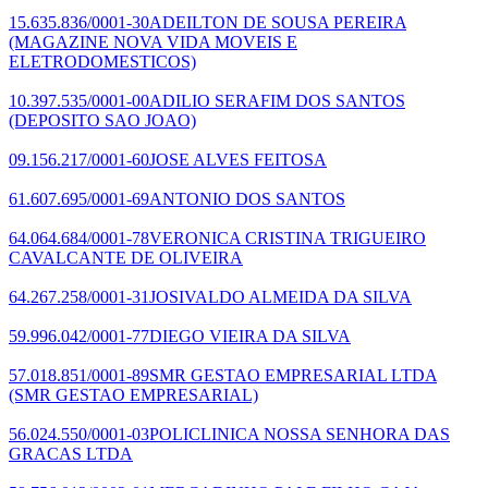
15.635.836/0001-30
ADEILTON DE SOUSA PEREIRA
(MAGAZINE NOVA VIDA MOVEIS E
ELETRODOMESTICOS)
10.397.535/0001-00
ADILIO SERAFIM DOS SANTOS
(DEPOSITO SAO JOAO)
09.156.217/0001-60
JOSE ALVES FEITOSA
61.607.695/0001-69
ANTONIO DOS SANTOS
64.064.684/0001-78
VERONICA CRISTINA TRIGUEIRO
CAVALCANTE DE OLIVEIRA
64.267.258/0001-31
JOSIVALDO ALMEIDA DA SILVA
59.996.042/0001-77
DIEGO VIEIRA DA SILVA
57.018.851/0001-89
SMR GESTAO EMPRESARIAL LTDA
(SMR GESTAO EMPRESARIAL)
56.024.550/0001-03
POLICLINICA NOSSA SENHORA DAS
GRACAS LTDA