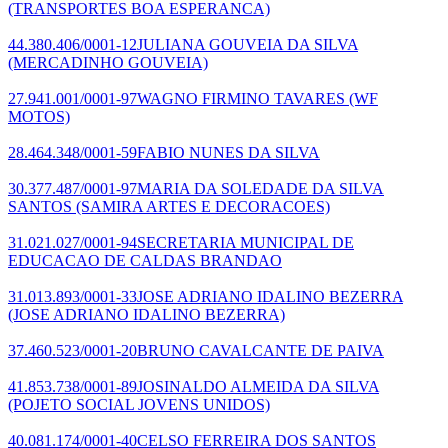
(TRANSPORTES BOA ESPERANCA)
44.380.406/0001-12
JULIANA GOUVEIA DA SILVA
(MERCADINHO GOUVEIA)
27.941.001/0001-97
WAGNO FIRMINO TAVARES
(WF
MOTOS)
28.464.348/0001-59
FABIO NUNES DA SILVA
30.377.487/0001-97
MARIA DA SOLEDADE DA SILVA
SANTOS
(SAMIRA ARTES E DECORACOES)
31.021.027/0001-94
SECRETARIA MUNICIPAL DE
EDUCACAO DE CALDAS BRANDAO
31.013.893/0001-33
JOSE ADRIANO IDALINO BEZERRA
(JOSE ADRIANO IDALINO BEZERRA)
37.460.523/0001-20
BRUNO CAVALCANTE DE PAIVA
41.853.738/0001-89
JOSINALDO ALMEIDA DA SILVA
(POJETO SOCIAL JOVENS UNIDOS)
40.081.174/0001-40
CELSO FERREIRA DOS SANTOS