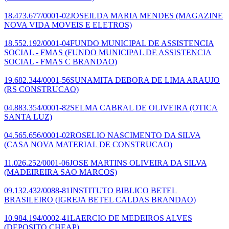
18.473.677/0001-02
JOSEILDA MARIA MENDES
(MAGAZINE
NOVA VIDA MOVEIS E ELETROS)
18.552.192/0001-04
FUNDO MUNICIPAL DE ASSISTENCIA
SOCIAL - FMAS
(FUNDO MUNICIPAL DE ASSISTENCIA
SOCIAL - FMAS C BRANDAO)
19.682.344/0001-56
SUNAMITA DEBORA DE LIMA ARAUJO
(RS CONSTRUCAO)
04.883.354/0001-82
SELMA CABRAL DE OLIVEIRA
(OTICA
SANTA LUZ)
04.565.656/0001-02
ROSELIO NASCIMENTO DA SILVA
(CASA NOVA MATERIAL DE CONSTRUCAO)
11.026.252/0001-06
JOSE MARTINS OLIVEIRA DA SILVA
(MADEIREIRA SAO MARCOS)
09.132.432/0088-81
INSTITUTO BIBLICO BETEL
BRASILEIRO
(IGREJA BETEL CALDAS BRANDAO)
10.984.194/0002-41
LAERCIO DE MEDEIROS ALVES
(DEPOSITO CHEAP)