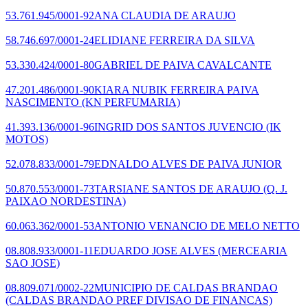
53.761.945/0001-92
ANA CLAUDIA DE ARAUJO
58.746.697/0001-24
ELIDIANE FERREIRA DA SILVA
53.330.424/0001-80
GABRIEL DE PAIVA CAVALCANTE
47.201.486/0001-90
KIARA NUBIK FERREIRA PAIVA
NASCIMENTO
(KN PERFUMARIA)
41.393.136/0001-96
INGRID DOS SANTOS JUVENCIO
(IK
MOTOS)
52.078.833/0001-79
EDNALDO ALVES DE PAIVA JUNIOR
50.870.553/0001-73
TARSIANE SANTOS DE ARAUJO
(Q. J.
PAIXAO NORDESTINA)
60.063.362/0001-53
ANTONIO VENANCIO DE MELO NETTO
08.808.933/0001-11
EDUARDO JOSE ALVES
(MERCEARIA
SAO JOSE)
08.809.071/0002-22
MUNICIPIO DE CALDAS BRANDAO
(CALDAS BRANDAO PREF DIVISAO DE FINANCAS)