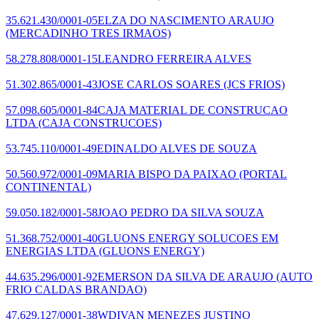
35.621.430/0001-05
ELZA DO NASCIMENTO ARAUJO
(MERCADINHO TRES IRMAOS)
58.278.808/0001-15
LEANDRO FERREIRA ALVES
51.302.865/0001-43
JOSE CARLOS SOARES
(JCS FRIOS)
57.098.605/0001-84
CAJA MATERIAL DE CONSTRUCAO
LTDA
(CAJA CONSTRUCOES)
53.745.110/0001-49
EDINALDO ALVES DE SOUZA
50.560.972/0001-09
MARIA BISPO DA PAIXAO
(PORTAL
CONTINENTAL)
59.050.182/0001-58
JOAO PEDRO DA SILVA SOUZA
51.368.752/0001-40
GLUONS ENERGY SOLUCOES EM
ENERGIAS LTDA
(GLUONS ENERGY)
44.635.296/0001-92
EMERSON DA SILVA DE ARAUJO
(AUTO
FRIO CALDAS BRANDAO)
47.629.127/0001-38
WDIVAN MENEZES JUSTINO