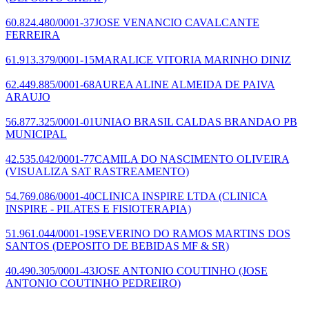
60.824.480/0001-37
JOSE VENANCIO CAVALCANTE
FERREIRA
61.913.379/0001-15
MARALICE VITORIA MARINHO DINIZ
62.449.885/0001-68
AUREA ALINE ALMEIDA DE PAIVA
ARAUJO
56.877.325/0001-01
UNIAO BRASIL CALDAS BRANDAO PB
MUNICIPAL
42.535.042/0001-77
CAMILA DO NASCIMENTO OLIVEIRA
(VISUALIZA SAT RASTREAMENTO)
54.769.086/0001-40
CLINICA INSPIRE LTDA
(CLINICA
INSPIRE - PILATES E FISIOTERAPIA)
51.961.044/0001-19
SEVERINO DO RAMOS MARTINS DOS
SANTOS
(DEPOSITO DE BEBIDAS MF & SR)
40.490.305/0001-43
JOSE ANTONIO COUTINHO
(JOSE
ANTONIO COUTINHO PEDREIRO)