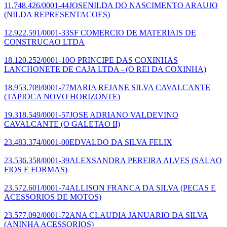
11.748.426/0001-44
JOSENILDA DO NASCIMENTO ARAUJO
(NILDA REPRESENTACOES)
12.922.591/0001-33
SF COMERCIO DE MATERIAIS DE
CONSTRUCAO LTDA
18.120.252/0001-10
O PRINCIPE DAS COXINHAS
LANCHONETE DE CAJA LTDA -
(O REI DA COXINHA)
18.953.709/0001-77
MARIA REJANE SILVA CAVALCANTE
(TAPIOCA NOVO HORIZONTE)
19.318.549/0001-57
JOSE ADRIANO VALDEVINO
CAVALCANTE
(O GALETAO II)
23.483.374/0001-00
EDVALDO DA SILVA FELIX
23.536.358/0001-39
ALEXSANDRA PEREIRA ALVES
(SALAO
FIOS E FORMAS)
23.572.601/0001-74
ALLISON FRANCA DA SILVA
(PECAS E
ACESSORIOS DE MOTOS)
23.577.092/0001-72
ANA CLAUDIA JANUARIO DA SILVA
(ANINHA ACESSORIOS)