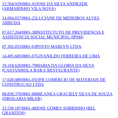
23.594.929/0001-91
JOSE DA SILVA ANDRADE
(ARMARINHO VILA NOVA)
24.694.037/0001-25
LUCIANE DE MEDEIROS ALVES
ARRUDA
07.617.264/0001-38
INSTITUTUTO DE PREVIDENCIA E
ASSISTENCIA SOCIAL MUNICIPAL
(IPSM)
07.302.055/0001-03
POSTO MARLYN LTDA
14.495.685/0001-07
GIVANILDO FERREIRA DE LIMA
19.318.626/0001-79
MARIA DA GLORIA DA SILVA
(CASTANHOLA BAR E RESTAURANTE)
17.028.089/0001-05
OFR COMERCIO DE MATERIAIS DE
CONSTRUCAO LTDA
08.830.370/0001-68
MILANEA GRACIELY SILVA DE SOUZA
(DROGARIA MILER)
23.536.187/0001-48
JOSE GOMES SOBRINHO
(BEL
GRANITOS)