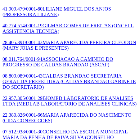
41.909.479/0001-60
LILIANE MIGUEL DOS ANJOS
(PROFESSORA LILIANE)
40.774.514/0001-19
GILMAR GOMES DE FREITAS
(ONCELL
ASSISTENCIA TECNICA)
28.405.391/0001-43
MARIA APARECIDA PEREIRA CLEODON
(MARY JOIAS E PRESENTES)
08.011.764/0001-94
ASSOCIACAO A CAMINHO DO
PROGRESSO DE CALDAS BRANDAO
(ASCAP)
08.809.089/0001-43
CALDAS BRANDAO SECRETARIA
GERAL DA PREFEITURA
(CALDAS BRANDAO GABINETE
DO SECRETARIO)
22.957.305/0001-29
BIOMED LABORATORIO DE ANALISES
LTDA
(MEDLAB LABORATORIO DE ANALISES CLINICAS)
22.380.826/0001-66
MARIA APARECIDA DO NASCIMENTO
(CIDA CONFECCOES)
07.512.938/0001-30
CONSELHO DA ESCOLA MUNICIPAL
MARIA DA PENHA DE PAIVA SILVA
(CONSELHO