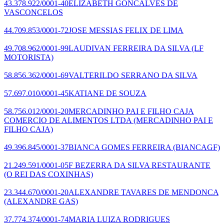
43.378.922/0001-40
ELIZABETH GONCALVES DE
VASCONCELOS
44.709.853/0001-72
JOSE MESSIAS FELIX DE LIMA
49.708.962/0001-99
LAUDIVAN FERREIRA DA SILVA
(LF
MOTORISTA)
58.856.362/0001-69
VALTERILDO SERRANO DA SILVA
57.697.010/0001-45
KATIANE DE SOUZA
58.756.012/0001-20
MERCADINHO PAI E FILHO CAJA
COMERCIO DE ALIMENTOS LTDA
(MERCADINHO PAI E
FILHO CAJA)
49.396.845/0001-37
BIANCA GOMES FERREIRA
(BIANCAGF)
21.249.591/0001-05
F BEZERRA DA SILVA RESTAURANTE
(O REI DAS COXINHAS)
23.344.670/0001-20
ALEXANDRE TAVARES DE MENDONCA
(ALEXANDRE GAS)
37.774.374/0001-74
MARIA LUIZA RODRIGUES