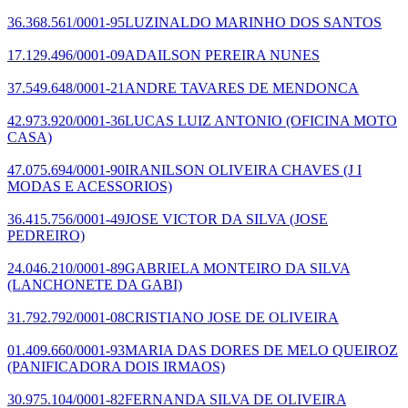
36.368.561/0001-95
LUZINALDO MARINHO DOS SANTOS
17.129.496/0001-09
ADAILSON PEREIRA NUNES
37.549.648/0001-21
ANDRE TAVARES DE MENDONCA
42.973.920/0001-36
LUCAS LUIZ ANTONIO
(OFICINA MOTO
CASA)
47.075.694/0001-90
IRANILSON OLIVEIRA CHAVES
(J I
MODAS E ACESSORIOS)
36.415.756/0001-49
JOSE VICTOR DA SILVA
(JOSE
PEDREIRO)
24.046.210/0001-89
GABRIELA MONTEIRO DA SILVA
(LANCHONETE DA GABI)
31.792.792/0001-08
CRISTIANO JOSE DE OLIVEIRA
01.409.660/0001-93
MARIA DAS DORES DE MELO QUEIROZ
(PANIFICADORA DOIS IRMAOS)
30.975.104/0001-82
FERNANDA SILVA DE OLIVEIRA