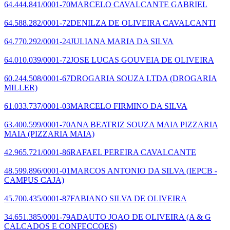
64.444.841/0001-70
MARCELO CAVALCANTE GABRIEL
64.588.282/0001-72
DENILZA DE OLIVEIRA CAVALCANTI
64.770.292/0001-24
JULIANA MARIA DA SILVA
64.010.039/0001-72
JOSE LUCAS GOUVEIA DE OLIVEIRA
60.244.508/0001-67
DROGARIA SOUZA LTDA
(DROGARIA
MILLER)
61.033.737/0001-03
MARCELO FIRMINO DA SILVA
63.400.599/0001-70
ANA BEATRIZ SOUZA MAIA PIZZARIA
MAIA
(PIZZARIA MAIA)
42.965.721/0001-86
RAFAEL PEREIRA CAVALCANTE
48.599.896/0001-01
MARCOS ANTONIO DA SILVA
(IEPCB -
CAMPUS CAJA)
45.700.435/0001-87
FABIANO SILVA DE OLIVEIRA
34.651.385/0001-79
ADAUTO JOAO DE OLIVEIRA
(A & G
CALCADOS E CONFECCOES)