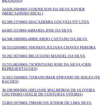
BRANDAO)
24.026.358/0001-51
DENILSON DA SILVA XAVIER
(MERCADINHO IDEAL)
65.599.137/0001-50
ACADEMIA GOUVEIA FIT LTDA
64.605.111/0001-04
MARIA JOSE DA SILVA
64.508.189/0001-00
RICARDO CAETANO DA SILVA
58.553.020/0001-70
JOSEFA JULIANA CHAVES PEREIRA
59.282.367/0001-98
LUCIANO MANOEL DA SILVA
33.555.865/0001-73
CRISTIANO JOSE DA SILVA
(CRIS
REPRESENTACOES)
51.915.550/0001-71
FRANCIMAR EPIFANIO DE SOUZA
(FE
RACOES)
38.108.909/0001-30
ELIANE MALHEIROS DE OLIVEIRA
COUTINHO
(ATELIE DE COSTURAS VITORIA)
53.803.597/0001-79
MARCOS JUNIOR DE LIMA SILVA