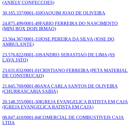
(ANIELY CONFECCOES)
30.165.337/0001-10
JOAQUIM JOAO DE OLIVEIRA
24.875.499/0001-49
FABIO FERREIRA DO NASCIMENTO
(MINI BOX DOIS IRMAO)
23.564.367/0001-33
JOSE PEREIRA DA SILVA
(JOSE DO
AMBULANTE)
23.576.822/0001-10
SANDRO SEBASTIAO DE LIMA
(SS
LAVA JATO)
23.631.832/0001-01
CRISTIANO FERREIRA
(PETA MATERIAL
DE CONSTRUCAO)
21.845.769/0001-80
ANA CARLA SANTOS DE OLIVEIRA
(CHURRASCARIA SABIA)
20.148.355/0001-30
IGREJA EVANGELICA BATISTA EM CAJA
(IGREJA EVANGELICA BATISTA EM CAJA)
08.847.410/0001-84
COMERCIAL DE COMBUSTIVEIS CAJA
LTDA