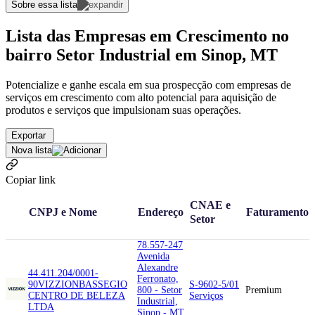
Sobre essa lista
Lista das Empresas em Crescimento no
bairro Setor Industrial em Sinop, MT
Potencialize e ganhe escala em sua prospecção com empresas de
serviços em crescimento com alto potencial para aquisição de
produtos e serviços que impulsionam suas operações.
Exportar
Nova lista
Copiar link
CNAE e
CNPJ e Nome
Endereço
Faturamento
Setor
78.557-247
Avenida
Alexandre
44.411.204/0001-
Ferronato,
90
VIZZION
BASSEGIO
S-9602-5/01
800 - Setor
Premium
CENTRO DE BELEZA
Serviços
Industrial,
LTDA
Sinop - MT,