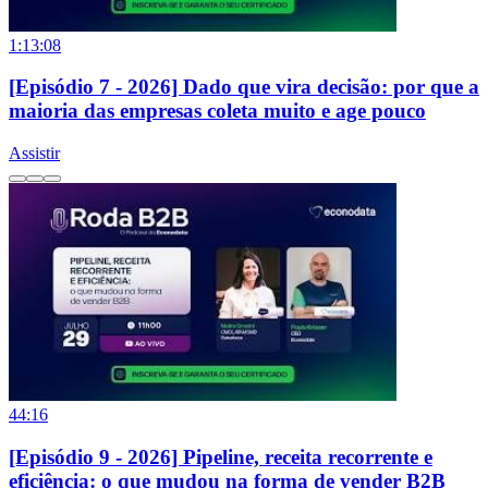
1:13:08
[Episódio 7 - 2026] Dado que vira decisão: por que a
maioria das empresas coleta muito e age pouco
Assistir
44:16
[Episódio 9 - 2026] Pipeline, receita recorrente e
eficiência: o que mudou na forma de vender B2B