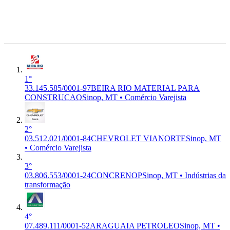
Varejista
MATERIAL PARA
Industrial,
CONSTRUCAO LTDA
Sinop -
MT,
78.557-059
Sinop, MT
1°
33.145.585/0001-97
BEIRA RIO MATERIAL PARA
CONSTRUCAO
Sinop, MT • Comércio Varejista
2°
03.512.021/0001-84
CHEVROLET VIANORTE
Sinop, MT
• Comércio Varejista
3°
03.806.553/0001-24
CONCRENOP
Sinop, MT • Indústrias da
transformação
4°
07.489.111/0001-52
ARAGUAIA PETROLEO
Sinop, MT •