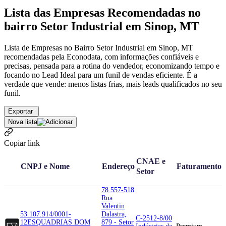
Lista das Empresas Recomendadas no
bairro Setor Industrial em Sinop, MT
Lista de Empresas no Bairro Setor Industrial em Sinop, MT
recomendadas pela Econodata, com informações confiáveis e
precisas, pensada para a rotina do vendedor, economizando tempo e
focando no Lead Ideal para um funil de vendas eficiente. É a
verdade que vende: menos listas frias, mais leads qualificados no seu
funil.
Exportar
Nova lista
Copiar link
CNAE e
CNPJ e Nome
Endereço
Faturamento
Setor
78.557-518
Rua
Valentin
53.107.914/0001-
Dalastra,
C-2512-8/00
12
ESQUADRIAS DOM
879 - Setor