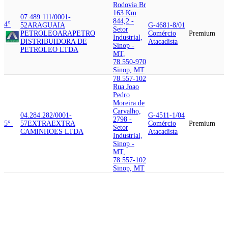
Rodovia Br
163 Km
07.489.111/0001-
844,2 -
4°
52
ARAGUAIA
G-4681-8/01
Setor
PETROLEO
ARAPETRO
Comércio
Premium
Industrial,
DISTRIBUIDORA DE
Atacadista
Sinop -
PETROLEO LTDA
MT,
78.550-970
Sinop, MT
78.557-102
Rua Joao
Pedro
Moreira de
Carvalho,
04.284.282/0001-
G-4511-1/04
2798 -
5°
57
EXTRA
EXTRA
Comércio
Premium
Setor
CAMINHOES LTDA
Atacadista
Industrial,
Sinop -
MT,
78.557-102
Sinop, MT
78.557-059
Rua
Colonizador
33.145.585/0001-97
BEIRA
Enio
RIO MATERIAL PARA
Pipino,
6°
G-4744-0/99
CONSTRUCAO
JL
3599 -
Comércio
Premium
REBOUCAS COMERCIO DE
Setor