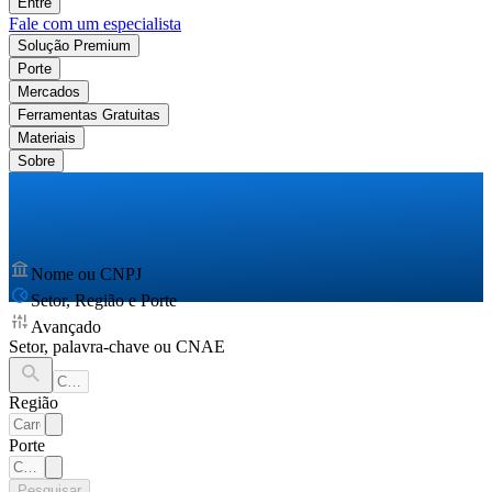
Entre
Fale com um especialista
Solução Premium
Porte
Mercados
Ferramentas Gratuitas
Materiais
Sobre
Nome ou CNPJ
Setor, Região e Porte
Avançado
Setor, palavra-chave ou CNAE
Região
Porte
Pesquisar