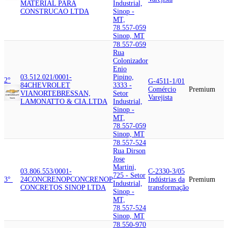
MATERIAL PARA
Industrial,
CONSTRUCAO LTDA
Sinop -
MT,
78.557-059
Sinop, MT
78.557-059
Rua
Colonizador
Enio
03.512.021/0001-
Pipino,
2°
G-4511-1/01
84
CHEVROLET
3333 -
Comércio
Premium
VIANORTE
BRESSAN,
Setor
Varejista
LAMONATTO & CIA.LTDA
Industrial,
Sinop -
MT,
78.557-059
Sinop, MT
78.557-524
Rua Dirson
Jose
Martini,
03.806.553/0001-
C-2330-3/05
725 - Setor
3°
24
CONCRENOP
CONCRENOP
Indústrias da
Premium
Industrial,
CONCRETOS SINOP LTDA
transformação
Sinop -
MT,
78.557-524
Sinop, MT
78.550-970