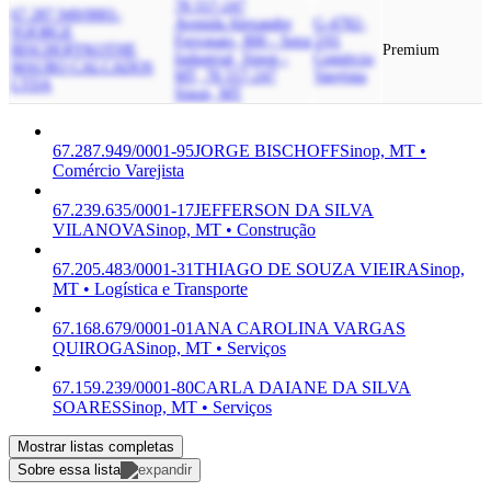
78.557-247
67.287.949/0001-
Avenida Alexandre
G-4782-
95
JORGE
Ferronato, 800 - Setor
2/01
BISCHOFF
KOTHE
Premium
Industrial, Sinop -
Comércio
MAURO CALCADOS
MT, 78.557-247
Varejista
LTDA
Sinop, MT
67.287.949/0001-95
JORGE BISCHOFF
Sinop, MT •
Comércio Varejista
67.239.635/0001-17
JEFFERSON DA SILVA
VILANOVA
Sinop, MT • Construção
67.205.483/0001-31
THIAGO DE SOUZA VIEIRA
Sinop,
MT • Logística e Transporte
67.168.679/0001-01
ANA CAROLINA VARGAS
QUIROGA
Sinop, MT • Serviços
67.159.239/0001-80
CARLA DAIANE DA SILVA
SOARES
Sinop, MT • Serviços
Mostrar listas completas
Sobre essa lista