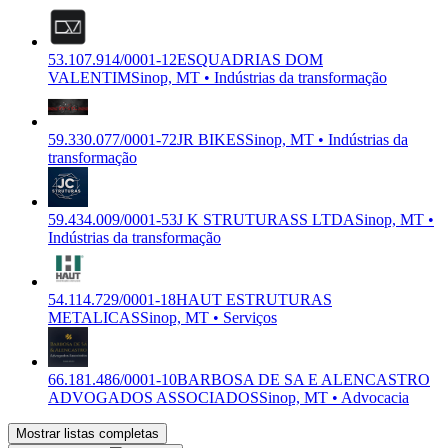
53.107.914/0001-12
ESQUADRIAS DOM
VALENTIM
Sinop, MT • Indústrias da transformação
59.330.077/0001-72
JR BIKES
Sinop, MT • Indústrias da
transformação
59.434.009/0001-53
J K STRUTURASS LTDA
Sinop, MT •
Indústrias da transformação
54.114.729/0001-18
HAUT ESTRUTURAS
METALICAS
Sinop, MT • Serviços
66.181.486/0001-10
BARBOSA DE SA E ALENCASTRO
ADVOGADOS ASSOCIADOS
Sinop, MT • Advocacia
Mostrar listas completas