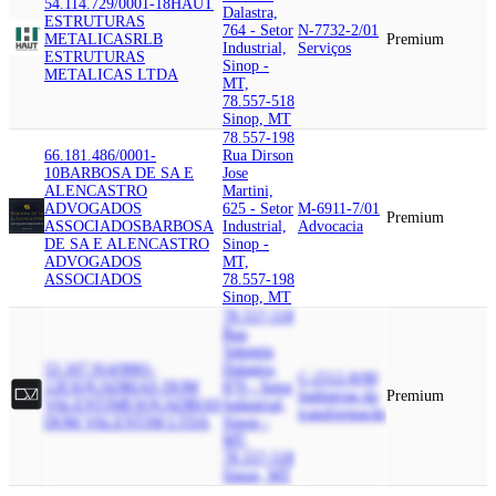
54.114.729/0001-18
HAUT
Dalastra,
ESTRUTURAS
764 - Setor
N-7732-2/01
METALICAS
RLB
Premium
Industrial,
Serviços
ESTRUTURAS
Sinop -
METALICAS LTDA
MT,
78.557-518
Sinop, MT
78.557-198
66.181.486/0001-
Rua Dirson
10
BARBOSA DE SA E
Jose
ALENCASTRO
Martini,
ADVOGADOS
625 - Setor
M-6911-7/01
Premium
ASSOCIADOS
BARBOSA
Industrial,
Advocacia
DE SA E ALENCASTRO
Sinop -
ADVOGADOS
MT,
ASSOCIADOS
78.557-198
Sinop, MT
78.557-518
Rua
Valentin
53.107.914/0001-
Dalastra,
C-2512-8/00
12
ESQUADRIAS DOM
879 - Setor
Indústrias da
Premium
VALENTIM
ESQUADRIAS
Industrial,
transformação
DOM VALENTIM LTDA
Sinop -
MT,
78.557-518
Sinop, MT