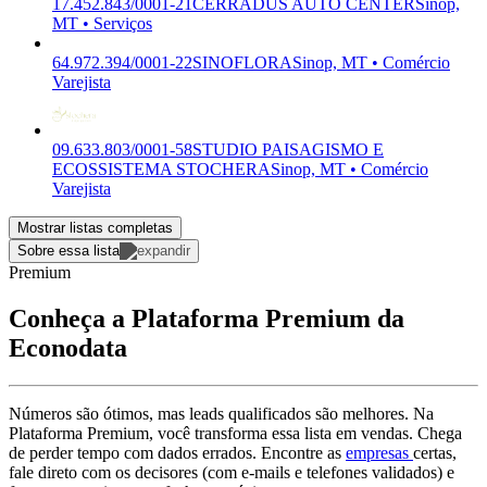
17.452.843/0001-21
CERRADUS AUTO CENTER
Sinop,
MT • Serviços
64.972.394/0001-22
SINOFLORA
Sinop, MT • Comércio
Varejista
09.633.803/0001-58
STUDIO PAISAGISMO E
ECOSSISTEMA STOCHERA
Sinop, MT • Comércio
Varejista
Mostrar listas completas
Sobre essa lista
Premium
Conheça a Plataforma Premium da
Econodata
Números são ótimos, mas leads qualificados são melhores. Na
Plataforma Premium, você transforma essa lista em vendas. Chega
de perder tempo com dados errados. Encontre as
empresas
certas,
fale direto com os decisores (com e-mails e telefones validados) e