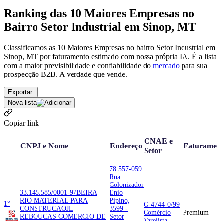
Ranking das 10 Maiores Empresas no
Bairro Setor Industrial em Sinop, MT
Classificamos as 10 Maiores Empresas no bairro Setor Industrial em
Sinop, MT por faturamento estimado com nossa própria IA. É a lista
com a maior previsibilidade e confiabilidade
do
mercado
para sua
prospecção B2B. A verdade que vende.
Exportar
Nova lista
Copiar link
CNAE e
CNPJ e Nome
Endereço
Faturamen
Setor
78.557-059
Rua
Colonizador
33.145.585/0001-97
BEIRA
Enio
RIO MATERIAL PARA
Pipino,
1°
G-4744-0/99
CONSTRUCAO
JL
3599 -
Comércio
Premium
REBOUCAS COMERCIO DE
Setor
Varejista