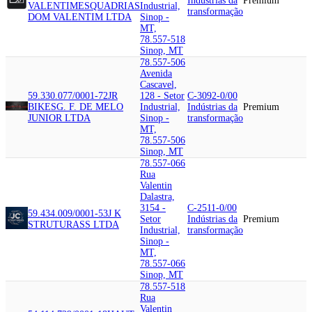
Indústrias da
Premium
VALENTIM
ESQUADRIAS
Industrial,
transformação
DOM VALENTIM LTDA
Sinop -
MT,
78.557-518
Sinop, MT
78.557-506
Avenida
Cascavel,
59.330.077/0001-72
JR
128 - Setor
C-3092-0/00
BIKES
G. F. DE MELO
Industrial,
Indústrias da
Premium
JUNIOR LTDA
Sinop -
transformação
MT,
78.557-506
Sinop, MT
78.557-066
Rua
Valentin
Dalastra,
3154 -
C-2511-0/00
59.434.009/0001-53
J K
Setor
Indústrias da
Premium
STRUTURASS LTDA
Industrial,
transformação
Sinop -
MT,
78.557-066
Sinop, MT
78.557-518
Rua
Valentin