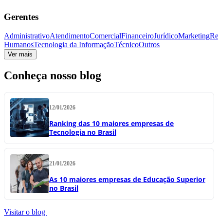
Gerentes
Administrativo
Atendimento
Comercial
Financeiro
Jurídico
Marketing
Re
Humanos
Tecnologia da Informação
Técnico
Outros
Ver mais
Conheça nosso blog
12/01/2026
Ranking das 10 maiores empresas de
Tecnologia no Brasil
21/01/2026
As 10 maiores empresas de Educação Superior
no Brasil
Visitar o blog