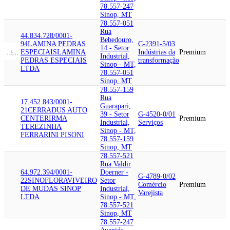
78.557-247
Sinop, MT
78.557-051
Rua
44.834.728/0001-
Bebedouro,
94
LAMINA PEDRAS
C-2391-5/03
14 - Setor
ESPECIAIS
LAMINA
Indústrias da
Premium
Industrial,
PEDRAS ESPECIAIS
transformação
Sinop - MT,
LTDA
78.557-051
Sinop, MT
78.557-159
Rua
17.452.843/0001-
Guarapari,
21
CERRADUS AUTO
39 - Setor
G-4520-0/01
CENTER
IRMA
Premium
Industrial,
Serviços
TEREZINHA
Sinop - MT,
FERRARINI PISONI
78.557-159
Sinop, MT
78.557-521
Rua Valdir
64.972.394/0001-
Doerner -
G-4789-0/02
22
SINOFLORA
VIVEIRO
Setor
Comércio
Premium
DE MUDAS SINOP
Industrial,
Varejista
LTDA
Sinop - MT,
78.557-521
Sinop, MT
78.557-247