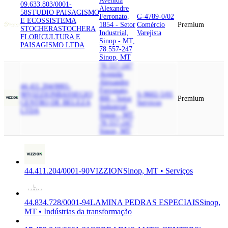
Avenida
09.633.803/0001-
Alexandre
58
STUDIO PAISAGISMO
Ferronato,
G-4789-0/02
E ECOSSISTEMA
1854 - Setor
Comércio
Premium
STOCHERA
STOCHERA
Industrial,
Varejista
FLORICULTURA E
Sinop - MT,
PAISAGISMO LTDA
78.557-247
Sinop, MT
78.557-247
Avenida
Alexandre
44.411.204/0001-
Ferronato,
90
VIZZION
BASSEGIO
S-9602-5/01
800 - Setor
Premium
CENTRO DE BELEZA
Serviços
Industrial,
LTDA
Sinop - MT,
78.557-247
Sinop, MT
44.411.204/0001-90
VIZZION
Sinop, MT • Serviços
44.834.728/0001-94
LAMINA PEDRAS ESPECIAIS
Sinop,
MT • Indústrias da transformação