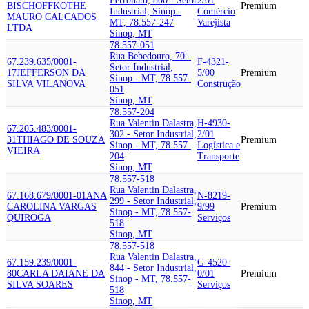
Ferronato, 800 - Setor
2/01
BISCHOFF
KOTHE
Premium
Industrial, Sinop -
Comércio
MAURO CALCADOS
MT, 78.557-247
Varejista
LTDA
Sinop, MT
78.557-051
Rua Bebedouro, 70 -
67.239.635/0001-
F-4321-
Setor Industrial,
17
JEFFERSON DA
5/00
Premium
Sinop - MT, 78.557-
SILVA VILANOVA
Construção
051
Sinop, MT
78.557-204
Rua Valentin Dalastra,
H-4930-
67.205.483/0001-
302 - Setor Industrial,
2/01
31
THIAGO DE SOUZA
Premium
Sinop - MT, 78.557-
Logística e
VIEIRA
204
Transporte
Sinop, MT
78.557-518
Rua Valentin Dalastra,
67.168.679/0001-01
ANA
N-8219-
299 - Setor Industrial,
CAROLINA VARGAS
9/99
Premium
Sinop - MT, 78.557-
QUIROGA
Serviços
518
Sinop, MT
78.557-518
Rua Valentin Dalastra,
67.159.239/0001-
G-4520-
844 - Setor Industrial,
80
CARLA DAIANE DA
0/01
Premium
Sinop - MT, 78.557-
SILVA SOARES
Serviços
518
Sinop, MT