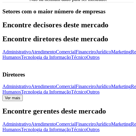
Setores com o maior número de empresas
Encontre decisores deste mercado
Encontre diretores deste mercado
Administrativo
Atendimento
Comercial
Financeiro
Jurídico
Marketing
Re
Humanos
Tecnologia da Informação
Técnico
Outros
Diretores
Administrativo
Atendimento
Comercial
Financeiro
Jurídico
Marketing
Re
Humanos
Tecnologia da Informação
Técnico
Outros
Ver mais
Encontre gerentes deste mercado
Administrativo
Atendimento
Comercial
Financeiro
Jurídico
Marketing
Re
Humanos
Tecnologia da Informação
Técnico
Outros