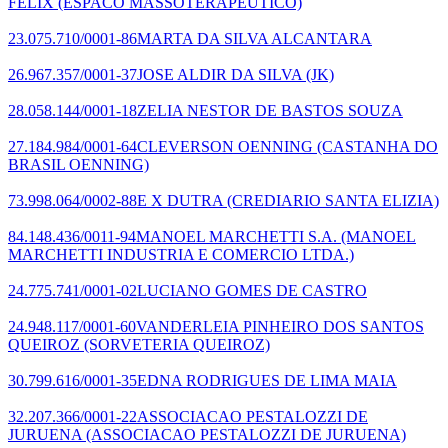
FELIX
(ESPACO MASSOTERAPEUTICO)
23.075.710/0001-86
MARTA DA SILVA ALCANTARA
26.967.357/0001-37
JOSE ALDIR DA SILVA
(JK)
28.058.144/0001-18
ZELIA NESTOR DE BASTOS SOUZA
27.184.984/0001-64
CLEVERSON OENNING
(CASTANHA DO
BRASIL OENNING)
73.998.064/0002-88
E X DUTRA
(CREDIARIO SANTA ELIZIA)
84.148.436/0011-94
MANOEL MARCHETTI S.A.
(MANOEL
MARCHETTI INDUSTRIA E COMERCIO LTDA.)
24.775.741/0001-02
LUCIANO GOMES DE CASTRO
24.948.117/0001-60
VANDERLEIA PINHEIRO DOS SANTOS
QUEIROZ
(SORVETERIA QUEIROZ)
30.799.616/0001-35
EDNA RODRIGUES DE LIMA MAIA
32.207.366/0001-22
ASSOCIACAO PESTALOZZI DE
JURUENA
(ASSOCIACAO PESTALOZZI DE JURUENA)