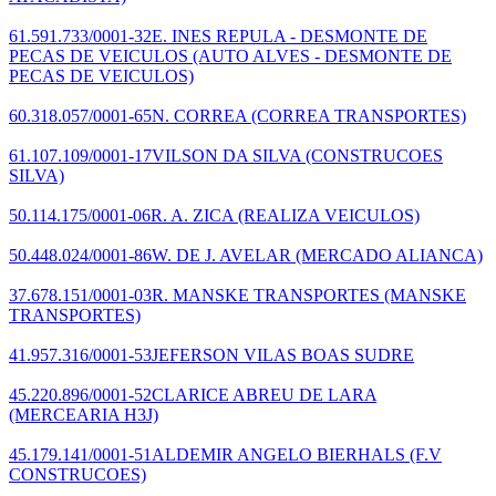
61.591.733/0001-32
E. INES REPULA - DESMONTE DE
PECAS DE VEICULOS
(AUTO ALVES - DESMONTE DE
PECAS DE VEICULOS)
60.318.057/0001-65
N. CORREA
(CORREA TRANSPORTES)
61.107.109/0001-17
VILSON DA SILVA
(CONSTRUCOES
SILVA)
50.114.175/0001-06
R. A. ZICA
(REALIZA VEICULOS)
50.448.024/0001-86
W. DE J. AVELAR
(MERCADO ALIANCA)
37.678.151/0001-03
R. MANSKE TRANSPORTES
(MANSKE
TRANSPORTES)
41.957.316/0001-53
JEFERSON VILAS BOAS SUDRE
45.220.896/0001-52
CLARICE ABREU DE LARA
(MERCEARIA H3J)
45.179.141/0001-51
ALDEMIR ANGELO BIERHALS
(F.V
CONSTRUCOES)