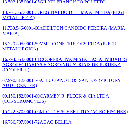
13.502.135/0001-05
GILNEI FRANCISCO POLETTO
13.701.567/0001-37
REGINALDO DE LIMA ALMEIDA
(REGI
METALURICA)
11.738.546/0001-60
ADEILTON CANDIDO PEREIRA
(MARIA
MARIA)
15.329.805/0001-50
VMH CONSTRUCOES LTDA
(JUFER
METALURGICA)
16.794.553/0001-01
COOPERATIVA MISTA DAS ATIVIDADES
AGROPECUARIAS E AGROINDUSTRIAIS DE JURUENA
(COOPERJU)
07.990.812/0001-70
A. LUCIANO DOS SANTOS
(VICTORY
AUTO CENTER)
09.150.162/0001-80
CARMEN R. FLECK & CIA LTDA
(CONSTRUMOVEIS)
15.522.370/0001-66
M. C. T. FISCHER LTDA
(AGRO FISCHER)
16.766.797/0001-72
ADAO BELILA