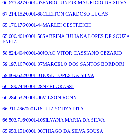
66.675.827/0001-03
FABIO JUNIOR MAURICIO DA SILVA
67.214.152/0001-68
CLEITON CARDOSO LUCAS
65.176.176/0001-44
MARLEI OESTREICH
65.606.461/0001-58
SABRINA JULIANA LOPES DE SOUZA
FARIA
58.824.404/0001-80
JOAO VITOR CASSIANO CEZARIO
59.197.167/0001-37
MARCELO DOS SANTOS BORDORI
59.869.622/0001-01
JOSE LOPES DA SILVA
60.189.744/0001-28
NERI GRASSI
66.284.532/0001-06
VILSON RONN
66.311.466/0001-16
LUIZ SOUZA PITA
66.503.716/0001-10
SILVANA MARIA DA SILVA
65.953.151/0001-00
THIAGO DA SILVA SOUSA