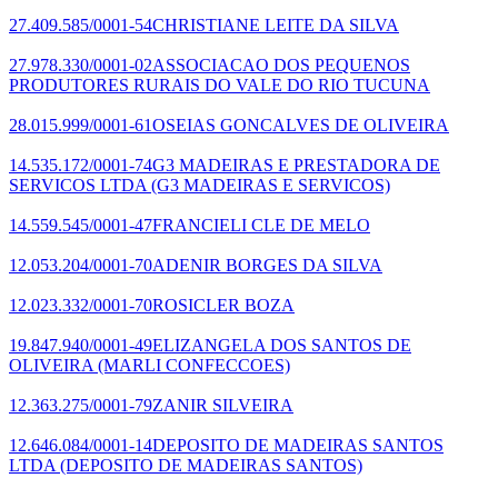
27.409.585/0001-54
CHRISTIANE LEITE DA SILVA
27.978.330/0001-02
ASSOCIACAO DOS PEQUENOS
PRODUTORES RURAIS DO VALE DO RIO TUCUNA
28.015.999/0001-61
OSEIAS GONCALVES DE OLIVEIRA
14.535.172/0001-74
G3 MADEIRAS E PRESTADORA DE
SERVICOS LTDA
(G3 MADEIRAS E SERVICOS)
14.559.545/0001-47
FRANCIELI CLE DE MELO
12.053.204/0001-70
ADENIR BORGES DA SILVA
12.023.332/0001-70
ROSICLER BOZA
19.847.940/0001-49
ELIZANGELA DOS SANTOS DE
OLIVEIRA
(MARLI CONFECCOES)
12.363.275/0001-79
ZANIR SILVEIRA
12.646.084/0001-14
DEPOSITO DE MADEIRAS SANTOS
LTDA
(DEPOSITO DE MADEIRAS SANTOS)