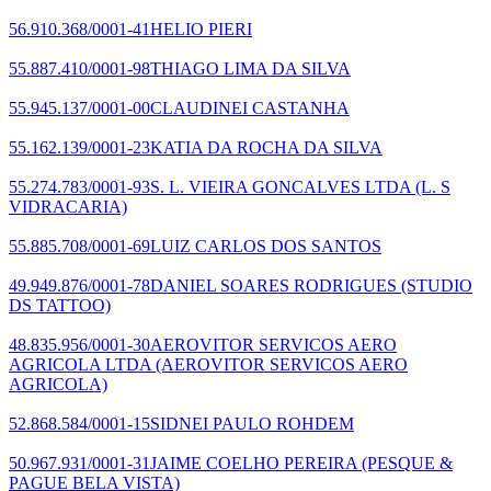
56.910.368/0001-41
HELIO PIERI
55.887.410/0001-98
THIAGO LIMA DA SILVA
55.945.137/0001-00
CLAUDINEI CASTANHA
55.162.139/0001-23
KATIA DA ROCHA DA SILVA
55.274.783/0001-93
S. L. VIEIRA GONCALVES LTDA
(L. S
VIDRACARIA)
55.885.708/0001-69
LUIZ CARLOS DOS SANTOS
49.949.876/0001-78
DANIEL SOARES RODRIGUES
(STUDIO
DS TATTOO)
48.835.956/0001-30
AEROVITOR SERVICOS AERO
AGRICOLA LTDA
(AEROVITOR SERVICOS AERO
AGRICOLA)
52.868.584/0001-15
SIDNEI PAULO ROHDEM
50.967.931/0001-31
JAIME COELHO PEREIRA
(PESQUE &
PAGUE BELA VISTA)