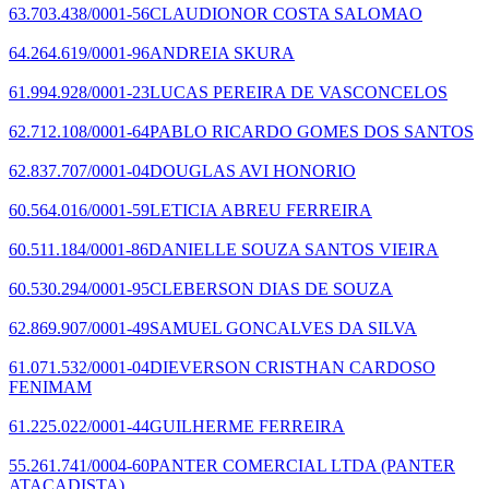
63.703.438/0001-56
CLAUDIONOR COSTA SALOMAO
64.264.619/0001-96
ANDREIA SKURA
61.994.928/0001-23
LUCAS PEREIRA DE VASCONCELOS
62.712.108/0001-64
PABLO RICARDO GOMES DOS SANTOS
62.837.707/0001-04
DOUGLAS AVI HONORIO
60.564.016/0001-59
LETICIA ABREU FERREIRA
60.511.184/0001-86
DANIELLE SOUZA SANTOS VIEIRA
60.530.294/0001-95
CLEBERSON DIAS DE SOUZA
62.869.907/0001-49
SAMUEL GONCALVES DA SILVA
61.071.532/0001-04
DIEVERSON CRISTHAN CARDOSO
FENIMAM
61.225.022/0001-44
GUILHERME FERREIRA
55.261.741/0004-60
PANTER COMERCIAL LTDA
(PANTER
ATACADISTA)