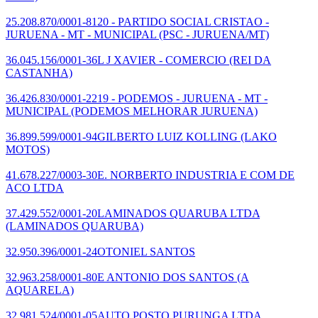
25.208.870/0001-81
20 - PARTIDO SOCIAL CRISTAO -
JURUENA - MT - MUNICIPAL
(PSC - JURUENA/MT)
36.045.156/0001-36
L J XAVIER - COMERCIO
(REI DA
CASTANHA)
36.426.830/0001-22
19 - PODEMOS - JURUENA - MT -
MUNICIPAL
(PODEMOS MELHORAR JURUENA)
36.899.599/0001-94
GILBERTO LUIZ KOLLING
(LAKO
MOTOS)
41.678.227/0003-30
E. NORBERTO INDUSTRIA E COM DE
ACO LTDA
37.429.552/0001-20
LAMINADOS QUARUBA LTDA
(LAMINADOS QUARUBA)
32.950.396/0001-24
OTONIEL SANTOS
32.963.258/0001-80
E ANTONIO DOS SANTOS
(A
AQUARELA)
32.981.524/0001-05
AUTO POSTO PURUNGA LTDA