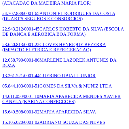
(ATACADAO DA MADEIRA MARIA FLOR)
24.707.888/0001-65
ANTONIEL RODRIGUES DA COSTA
(DUART'S SEGUROS E CONSORCIOS)
22.943.212/0001-45
CARLOS HOBERTO DA SILVA
(ESCOLA
DE DANCA E AEROBICA BOA FORMA)
23.650.813/0001-22
CLOVES HENRIQUE BEZERRA
(IMPACTO ELETRICA E REFRIGERACAO)
12.658.790/0001-86
MARLENE LAZOREK ANTUNES DA
ROZA
13.261.521/0001-44
GUERINO UBIALI JUNIOR
05.844.103/0001-51
GOMES DA SILVA & MUNIZ LTDA
14.611.050/0001-10
MARIA APARECIDA MENDES XAVIER
CANELA
(KARINA CONFECCOES)
15.649.508/0001-92
MARIA APARECIDA SILVA
15.105.020/0001-02
ADRIANO SOUZA DAS NEVES