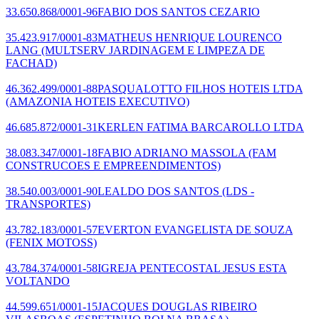
33.650.868/0001-96
FABIO DOS SANTOS CEZARIO
35.423.917/0001-83
MATHEUS HENRIQUE LOURENCO
LANG
(MULTSERV JARDINAGEM E LIMPEZA DE
FACHAD)
46.362.499/0001-88
PASQUALOTTO FILHOS HOTEIS LTDA
(AMAZONIA HOTEIS EXECUTIVO)
46.685.872/0001-31
KERLEN FATIMA BARCAROLLO LTDA
38.083.347/0001-18
FABIO ADRIANO MASSOLA
(FAM
CONSTRUCOES E EMPREENDIMENTOS)
38.540.003/0001-90
LEALDO DOS SANTOS
(LDS -
TRANSPORTES)
43.782.183/0001-57
EVERTON EVANGELISTA DE SOUZA
(FENIX MOTOSS)
43.784.374/0001-58
IGREJA PENTECOSTAL JESUS ESTA
VOLTANDO
44.599.651/0001-15
JACQUES DOUGLAS RIBEIRO