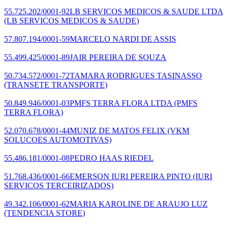
55.725.202/0001-92
LB SERVICOS MEDICOS & SAUDE LTDA
(LB SERVICOS MEDICOS & SAUDE)
57.807.194/0001-59
MARCELO NARDI DE ASSIS
55.499.425/0001-89
JAIR PEREIRA DE SOUZA
50.734.572/0001-72
TAMARA RODRIGUES TASINASSO
(TRANSETE TRANSPORTE)
50.849.946/0001-03
PMFS TERRA FLORA LTDA
(PMFS
TERRA FLORA)
52.070.678/0001-44
MUNIZ DE MATOS FELIX
(VKM
SOLUCOES AUTOMOTIVAS)
55.486.181/0001-08
PEDRO HAAS RIEDEL
51.768.436/0001-66
EMERSON IURI PEREIRA PINTO
(IURI
SERVICOS TERCEIRIZADOS)
49.342.106/0001-62
MARIA KAROLINE DE ARAUJO LUZ
(TENDENCIA STORE)