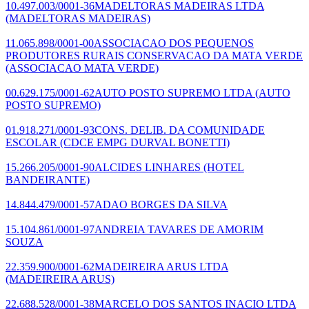
10.497.003/0001-36
MADELTORAS MADEIRAS LTDA
(MADELTORAS MADEIRAS)
11.065.898/0001-00
ASSOCIACAO DOS PEQUENOS
PRODUTORES RURAIS CONSERVACAO DA MATA VERDE
(ASSOCIACAO MATA VERDE)
00.629.175/0001-62
AUTO POSTO SUPREMO LTDA
(AUTO
POSTO SUPREMO)
01.918.271/0001-93
CONS. DELIB. DA COMUNIDADE
ESCOLAR
(CDCE EMPG DURVAL BONETTI)
15.266.205/0001-90
ALCIDES LINHARES
(HOTEL
BANDEIRANTE)
14.844.479/0001-57
ADAO BORGES DA SILVA
15.104.861/0001-97
ANDREIA TAVARES DE AMORIM
SOUZA
22.359.900/0001-62
MADEIREIRA ARUS LTDA
(MADEIREIRA ARUS)
22.688.528/0001-38
MARCELO DOS SANTOS INACIO LTDA