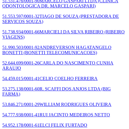
51.531.476/0001-90
MARCELO GASPARI LTDA
(CLINICA
ODONTOLOGICA DR. MARCELO GASPARI)
51.553.597/0001-32
TIAGO DE SOUZA
(PRESTADORA DE
SERVICOS SOUZA)
51.738.934/0001-66
MARCIELI DA SILVA RIBEIRO
(RIBEIRO
VIAGENS)
51.990.503/0001-92
ANDREVERSON HAGATANGELO
BONETTI
(BONETTI TELECOMUNICACOES)
52.644.699/0001-26
CARLA DO NASCIMENTO CUNHA
ARAUJO
54.459.015/0001-41
CELIO COELHO FERREIRA
53.275.138/0001-60
R. SCAFFI DOS ANJOS LTDA
(BIG
FARMA)
53.846.271/0001-29
WILLIAM RODRIGUES OLIVEIRA
54.777.938/0001-41
RUI JACINTO MEDEIROS NETTO
54.952.178/0001-61
ELCI FELIX FURTADO