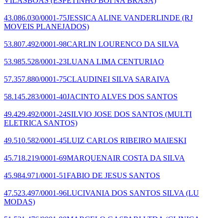
VILASBOAS
(ESPETINHO BOI NA BRASA)
43.086.030/0001-75
JESSICA ALINE VANDERLINDE
(RJ
MOVEIS PLANEJADOS)
53.807.492/0001-98
CARLIN LOURENCO DA SILVA
53.985.528/0001-23
LUANA LIMA CENTURIAO
57.357.880/0001-75
CLAUDINEI SILVA SARAIVA
58.145.283/0001-40
JACINTO ALVES DOS SANTOS
49.429.492/0001-24
SILVIO JOSE DOS SANTOS
(MULTI
ELETRICA SANTOS)
49.510.582/0001-45
LUIZ CARLOS RIBEIRO MAIESKI
45.718.219/0001-69
MARQUENAIR COSTA DA SILVA
45.984.971/0001-51
FABIO DE JESUS SANTOS
47.523.497/0001-96
LUCIVANIA DOS SANTOS SILVA
(LU
MODAS)