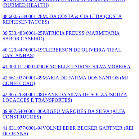
(RUBMED HEALTH)
38.660.613/0001-28
M. DA COSTA & CIA LTDA
(COSTA
REPRESENTACOES)
39.533.483/0001-25
PATRICIA PREUSS
(MARMITARIA
SABOR CASEIRO)
40.120.447/0001-19
CLEBERSON DE OLIVEIRA
(REAL
CASTANHAS)
41.300.111/0001-09
GRACIELLE TAIRINE SILVA MOREIRA
42.561.037/0001-39
MARIA DE FATIMA DOS SANTOS
(MJ
CONFECCAO)
42.965.268/0001-08
JEANE DA SILVA DE SOUZA
(SOUZA
LOCACOES E TRANSPORTES)
39.967.640/0001-00
ARGEU MARQUES DA SILVA
(ALFA
CONSTRUCOES)
41.631.977/0001-94
VOLNEI EDER BECKER GARTNER
(REI
DO JEANS)