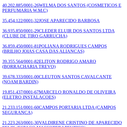
40.202.885/0001-26
WELMA DOS SANTOS
(COSMETICOS E
PERFUMARIA W.M.C)
35.454.122/0001-32
JOSE APARECIDO BARBOSA
36.935.850/0001-29
CLEDER ELUIR DOS SANTOS LTDA
(CLUBE DE TIRO GARRUCHA)
36.859.450/0001-81
POLIANA RODRIGUES CAMPOS
(BRILHO JOIAS CASA DAS ALIANCAS)
39.355.564/0001-82
ELITON RODRIGO AMARO
(BORRACHARIA TREVO)
39.678.333/0001-00
CLEUTON SANTOS CAVALCANTE
(NOAM BARDIN)
19.851.437/0001-67
MARCELO RONALDO DE OLIVEIRA
(ELETRO INSTALACOES)
21.233.151/0001-60
CAMPOS PORTARIA LTDA
(CAMPOS
SEGURANCA)
21.223.263/0001-30
VALDIRENE CRISTINO DE APARECIDO