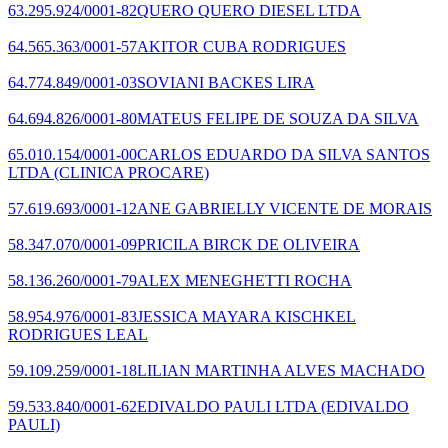
63.295.924/0001-82
QUERO QUERO DIESEL LTDA
64.565.363/0001-57
AKITOR CUBA RODRIGUES
64.774.849/0001-03
SOVIANI BACKES LIRA
64.694.826/0001-80
MATEUS FELIPE DE SOUZA DA SILVA
65.010.154/0001-00
CARLOS EDUARDO DA SILVA SANTOS
LTDA
(CLINICA PROCARE)
57.619.693/0001-12
ANE GABRIELLY VICENTE DE MORAIS
58.347.070/0001-09
PRICILA BIRCK DE OLIVEIRA
58.136.260/0001-79
ALEX MENEGHETTI ROCHA
58.954.976/0001-83
JESSICA MAYARA KISCHKEL
RODRIGUES LEAL
59.109.259/0001-18
LILIAN MARTINHA ALVES MACHADO
59.533.840/0001-62
EDIVALDO PAULI LTDA
(EDIVALDO
PAULI)