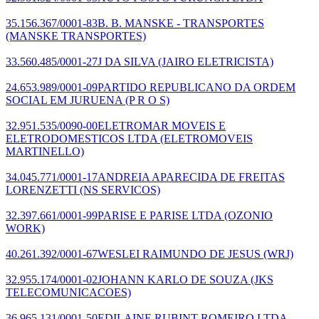
35.156.367/0001-83
B. B. MANSKE - TRANSPORTES
(MANSKE TRANSPORTES)
33.560.485/0001-27
J DA SILVA
(JAIRO ELETRICISTA)
24.653.989/0001-09
PARTIDO REPUBLICANO DA ORDEM
SOCIAL EM JURUENA
(P R O S)
32.951.535/0090-00
ELETROMAR MOVEIS E
ELETRODOMESTICOS LTDA
(ELETROMOVEIS
MARTINELLO)
34.045.771/0001-17
ANDREIA APARECIDA DE FREITAS
LORENZETTI
(NS SERVICOS)
32.397.661/0001-99
PARISE E PARISE LTDA
(OZONIO
WORK)
40.261.392/0001-67
WESLEI RAIMUNDO DE JESUS
(WRJ)
32.955.174/0001-02
JOHANN KARLO DE SOUZA
(JKS
TELECOMUNICACOES)
36.965.131/0001-50
EDILAINE RUBINT ROMEIRO LTDA