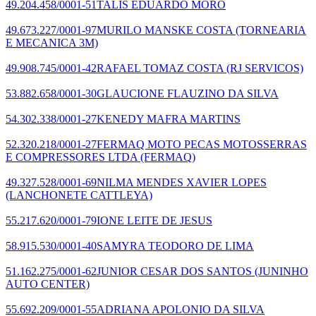
49.204.458/0001-51
TALIS EDUARDO MORO
49.673.227/0001-97
MURILO MANSKE COSTA
(TORNEARIA
E MECANICA 3M)
49.908.745/0001-42
RAFAEL TOMAZ COSTA
(RJ SERVICOS)
53.882.658/0001-30
GLAUCIONE FLAUZINO DA SILVA
54.302.338/0001-27
KENEDY MAFRA MARTINS
52.320.218/0001-27
FERMAQ MOTO PECAS MOTOSSERRAS
E COMPRESSORES LTDA
(FERMAQ)
49.327.528/0001-69
NILMA MENDES XAVIER LOPES
(LANCHONETE CATTLEYA)
55.217.620/0001-79
IONE LEITE DE JESUS
58.915.530/0001-40
SAMYRA TEODORO DE LIMA
51.162.275/0001-62
JUNIOR CESAR DOS SANTOS
(JUNINHO
AUTO CENTER)
55.692.209/0001-55
ADRIANA APOLONIO DA SILVA