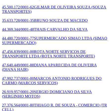
45.500.172/0001-62
GILMAR DE OLIVEIRA SOUZA
(SOUZA
TRANSPORTES)
35.633.728/0001-35
BRUNO SOUZA DE MACEDO
44.369.344/0001-48
THAIS CARVALHO DA SILVA
44.480.720/0001-77
SUPERMERCADO SIMAO LTDA
(SIMAO
SUPERMERCADO)
47.456.839/0001-00
ROTA NORTE SERVICOS DE
TRANSPORTE LTDA
(ROTA NORTE TRANSPORTE)
47.640.449/0001-88
DIANA APARECIDA DE OLIVEIRA
(DIANA HAIR)
47.992.737/0001-00
MARCOS ANTONIO RODRIGUES DO
CARMO
(MARCOS SERVICOS)
26.919.957/0001-20
SERGIO DOMICIANO DA SILVA
(SERGINHO MOTOS)
27.376.564/0001-80
THIAGO R. DE SOUZA - COMERCIO
(TR
CELL)