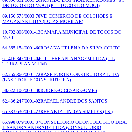
09.506.852/0001-20
PARTIDO DOS TRABALHADORES - PT
DE TOCOS DO MOGI
(PT - TOCOS DO MOGI)
09.156.578/0003-78
VD COMERCIO DE COLCHOES E
MAGAZINE LTDA
(LOJAS MOBILAR)
10.792.806/0001-13
CAMARA MUNICIPAL DE TOCOS DO
MOJI
64.365.154/0001-60
ROSANA HELENA DA SILVA COUTO
61.416.347/0001-04
C.L TERRAPLANAGEM LTDA
(C.L
TERRAPLANAGEM)
62.265.360/0001-72
BASE FORTE CONSTRUTORA LTDA
(BASE FORTE CONSTRUTORA)
58.622.100/0001-30
RODRIGO CESAR GOMES
62.436.247/0001-02
RAFAEL ANDRE DOS SANTOS
65.333.630/0001-23
REHABTAT INOVA SIMPLES (I.S.)
65.998.079/0001-37
CONSULTORIO ODONTOLOGICO DRA.
LISANDRA ANDRADE LTDA
(CONSULTORIO