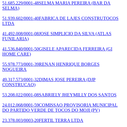
51.685.229/0001-48
SELMA MARIA PEREIRA
(BAR DA
SELMA)
51.939.602/0001-40
FABRICA DE LAJES CONSTRUTOCOS
LTDA
41.492.008/0001-08
JOSE SIMPLICIO DA SILVA
(ATLAS
FUNILARIA)
41.536.840/0001-50
GISELE APARECIDA FERREIRA
(GI
HOME CARE)
55.978.773/0001-39
RENAN HENRIQUE BORGES
NOGUEIRA
49.317.573/0001-32
DIMAS JOSE PEREIRA
(DJP
CONSTRUCAO)
53.208.022/0001-08
SABRIELY JHEYMILLY DOS SANTOS
24.012.068/0001-59
COMISSAO PROVISORIA MUNICIPAL
DO PARTIDO VERDE DE TOCOS DO MOJI
(PV)
23.378.003/0003-20
FERTIL TERRA LTDA