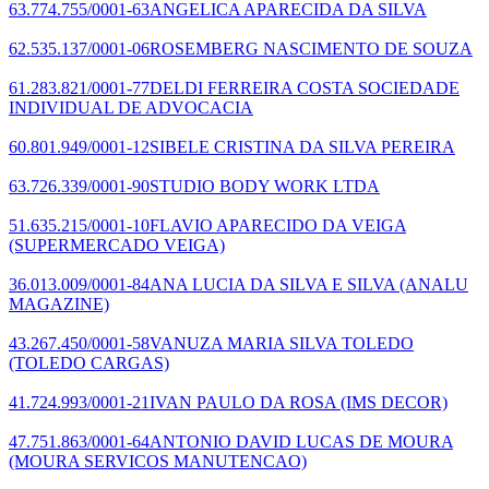
63.774.755/0001-63
ANGELICA APARECIDA DA SILVA
62.535.137/0001-06
ROSEMBERG NASCIMENTO DE SOUZA
61.283.821/0001-77
DELDI FERREIRA COSTA SOCIEDADE
INDIVIDUAL DE ADVOCACIA
60.801.949/0001-12
SIBELE CRISTINA DA SILVA PEREIRA
63.726.339/0001-90
STUDIO BODY WORK LTDA
51.635.215/0001-10
FLAVIO APARECIDO DA VEIGA
(SUPERMERCADO VEIGA)
36.013.009/0001-84
ANA LUCIA DA SILVA E SILVA
(ANALU
MAGAZINE)
43.267.450/0001-58
VANUZA MARIA SILVA TOLEDO
(TOLEDO CARGAS)
41.724.993/0001-21
IVAN PAULO DA ROSA
(IMS DECOR)
47.751.863/0001-64
ANTONIO DAVID LUCAS DE MOURA
(MOURA SERVICOS MANUTENCAO)