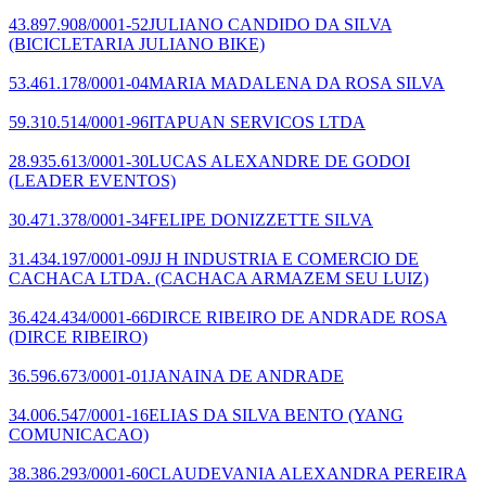
43.897.908/0001-52
JULIANO CANDIDO DA SILVA
(BICICLETARIA JULIANO BIKE)
53.461.178/0001-04
MARIA MADALENA DA ROSA SILVA
59.310.514/0001-96
ITAPUAN SERVICOS LTDA
28.935.613/0001-30
LUCAS ALEXANDRE DE GODOI
(LEADER EVENTOS)
30.471.378/0001-34
FELIPE DONIZZETTE SILVA
31.434.197/0001-09
JJ H INDUSTRIA E COMERCIO DE
CACHACA LTDA.
(CACHACA ARMAZEM SEU LUIZ)
36.424.434/0001-66
DIRCE RIBEIRO DE ANDRADE ROSA
(DIRCE RIBEIRO)
36.596.673/0001-01
JANAINA DE ANDRADE
34.006.547/0001-16
ELIAS DA SILVA BENTO
(YANG
COMUNICACAO)
38.386.293/0001-60
CLAUDEVANIA ALEXANDRA PEREIRA