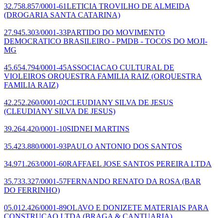
32.758.857/0001-61
LETICIA TROVILHO DE ALMEIDA
(DROGARIA SANTA CATARINA)
27.945.303/0001-33
PARTIDO DO MOVIMENTO
DEMOCRATICO BRASILEIRO - PMDB - TOCOS DO MOJI-
MG
45.654.794/0001-45
ASSOCIACAO CULTURAL DE
VIOLEIROS ORQUESTRA FAMILIA RAIZ
(ORQUESTRA
FAMILIA RAIZ)
42.252.260/0001-02
CLEUDIANY SILVA DE JESUS
(CLEUDIANY SILVA DE JESUS)
39.264.420/0001-10
SIDNEI MARTINS
35.423.880/0001-93
PAULO ANTONIO DOS SANTOS
34.971.263/0001-60
RAFFAEL JOSE SANTOS PEREIRA LTDA
35.733.327/0001-57
FERNANDO RENATO DA ROSA
(BAR
DO FERRINHO)
05.012.426/0001-89
OLAVO E DONIZETE MATERIAIS PARA
CONSTRUCAO LTDA
(BRAGA & CANTUARIA)