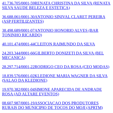
41.736.705/0001-59
RENATA CHRISTINA DA SILVA
(RENATA
SILVA SAUDE BELEZA E ESTETICA)
36.688.061/0001-30
ANTONIO SINIVAL CLARET PEREIRA
(ASP FERTILIZANTES)
38.498.689/0001-07
ANTONIO HONORIO ALVES
(BAR
TONINHO RICARDO)
40.101.474/0001-44
CLEITON RAIMUNDO DA SILVA
24.203.344/0001-66
GILBERTO DONIZETI DA SILVA
(BEL
MECANICA)
28.297.714/0001-22
RODRIGO CEO DA ROSA
(CEO MODAS)
18.839.576/0001-02
KLEDIONE MARIA WAGNER DA SILVA
(SALAO DA KLEDIONE)
19.970.382/0001-04
SIMONE APARECIDA DE ANDRADE
ROSA
(AD ALTARE EVENTOS)
08.607.987/0001-19
ASSOCIACAO DOS PRODUTORES
RURAIS DO MUNICIPIO DE TOCOS DO MOJI
(APRTM)