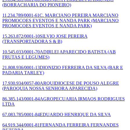
(BORRACHARIA DO PIONEIRO)
11.234.789/0001-61
C. MARCIANO PEREIRA MARCIANO
PROMOCOES EVENTOS E NANDA PARK
(MARCIANO
PROMOCOES EVENTOS E NANDA PARK)
15.263.872/0001-10
SILVIO JOSE PEREIRA
(TRANSPORTADORA S & B)
10.545.033/0001-70
ADIRLEI APARECIDO BATISTA
(AB
FRUTAS E LEGUMES)
21.808.936/0001-13
DIONIZIO FERREIRA DA SILVA
(BAR E
PADARIA TARLEY)
17.930.934/0057-80
ARQUIDIOCESE DE POUSO ALEGRE
(PAROQUIA NOSSA SENHORA APARECIDA)
86.385.143/0001-84
AGROPECUARIA IRMAOS RODRIGUES
LTDA
67.083.785/0001-84
EDUARDO HENRIQUE DA SILVA
64.919.344/0001-81
FERNANDA FERREIRA FERNANDES