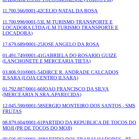
11.700.566/0001-42
CELIO NATAL DA ROSA
11.700.998/0001-53
L M TURISMO TRANSPORTE E
LOCADORA LTDA
(L M TURISMO TRANSPORTE E
LOCADORA)
17.679.689/0001-25
JOSE ANGELO DA ROSA
01.491.749/0001-41
GABRIELA DO ROSARIO GUIZE
(LANCHONETE E MERCEARIA TIETA)
03.806.910/0001-54
DIRCE R. ANDRADE CALCADOS
ILSARA
(LOJA CENTRO ILSARA)
01.792.887/0001-60
JOAO FRANCISCO DA SILVA
(MERCEARIA N.SRA.APARECIDA)
12.045.590/0001-58
SERGIO MONTEIRO DOS SANTOS - SMS
FRUTAS
08.879.604/0001-61
PARTIDO DA REPUBLICA DE TOCOS DO
MOJI
(PR DE TOCOS DO MOJI)