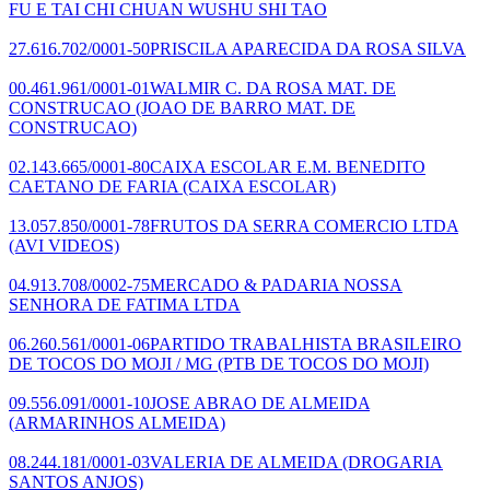
FU E TAI CHI CHUAN WUSHU SHI TAO
27.616.702/0001-50
PRISCILA APARECIDA DA ROSA SILVA
00.461.961/0001-01
WALMIR C. DA ROSA MAT. DE
CONSTRUCAO
(JOAO DE BARRO MAT. DE
CONSTRUCAO)
02.143.665/0001-80
CAIXA ESCOLAR E.M. BENEDITO
CAETANO DE FARIA
(CAIXA ESCOLAR)
13.057.850/0001-78
FRUTOS DA SERRA COMERCIO LTDA
(AVI VIDEOS)
04.913.708/0002-75
MERCADO & PADARIA NOSSA
SENHORA DE FATIMA LTDA
06.260.561/0001-06
PARTIDO TRABALHISTA BRASILEIRO
DE TOCOS DO MOJI / MG
(PTB DE TOCOS DO MOJI)
09.556.091/0001-10
JOSE ABRAO DE ALMEIDA
(ARMARINHOS ALMEIDA)
08.244.181/0001-03
VALERIA DE ALMEIDA
(DROGARIA
SANTOS ANJOS)