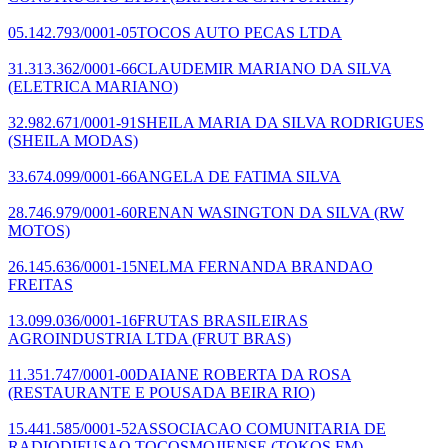
05.142.793/0001-05
TOCOS AUTO PECAS LTDA
31.313.362/0001-66
CLAUDEMIR MARIANO DA SILVA
(ELETRICA MARIANO)
32.982.671/0001-91
SHEILA MARIA DA SILVA RODRIGUES
(SHEILA MODAS)
33.674.099/0001-66
ANGELA DE FATIMA SILVA
28.746.979/0001-60
RENAN WASINGTON DA SILVA
(RW
MOTOS)
26.145.636/0001-15
NELMA FERNANDA BRANDAO
FREITAS
13.099.036/0001-16
FRUTAS BRASILEIRAS
AGROINDUSTRIA LTDA
(FRUT BRAS)
11.351.747/0001-00
DAIANE ROBERTA DA ROSA
(RESTAURANTE E POUSADA BEIRA RIO)
15.441.585/0001-52
ASSOCIACAO COMUNITARIA DE
RADIODIFUSAO TOCOSMOJIENSE
(TOKOS FM)