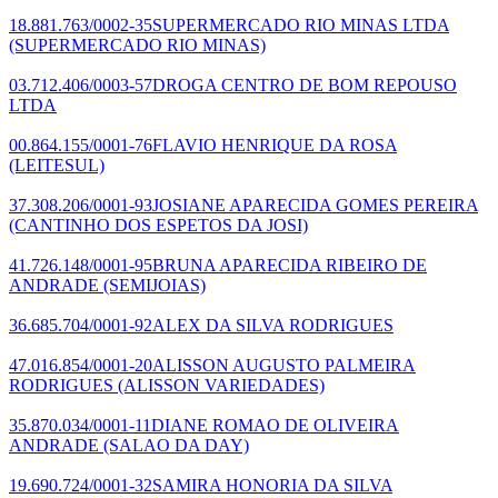
18.881.763/0002-35
SUPERMERCADO RIO MINAS LTDA
(SUPERMERCADO RIO MINAS)
03.712.406/0003-57
DROGA CENTRO DE BOM REPOUSO
LTDA
00.864.155/0001-76
FLAVIO HENRIQUE DA ROSA
(LEITESUL)
37.308.206/0001-93
JOSIANE APARECIDA GOMES PEREIRA
(CANTINHO DOS ESPETOS DA JOSI)
41.726.148/0001-95
BRUNA APARECIDA RIBEIRO DE
ANDRADE
(SEMIJOIAS)
36.685.704/0001-92
ALEX DA SILVA RODRIGUES
47.016.854/0001-20
ALISSON AUGUSTO PALMEIRA
RODRIGUES
(ALISSON VARIEDADES)
35.870.034/0001-11
DIANE ROMAO DE OLIVEIRA
ANDRADE
(SALAO DA DAY)
19.690.724/0001-32
SAMIRA HONORIA DA SILVA