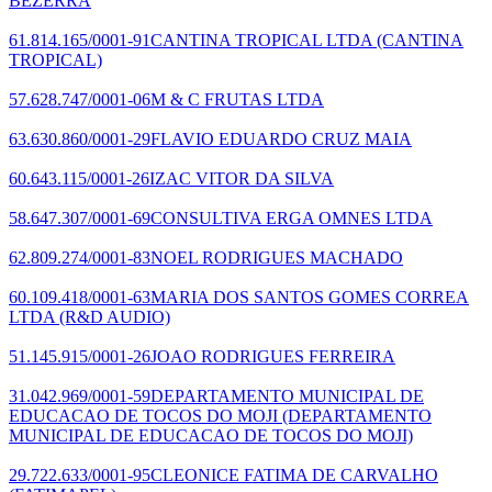
BEZERRA
61.814.165/0001-91
CANTINA TROPICAL LTDA
(CANTINA
TROPICAL)
57.628.747/0001-06
M & C FRUTAS LTDA
63.630.860/0001-29
FLAVIO EDUARDO CRUZ MAIA
60.643.115/0001-26
IZAC VITOR DA SILVA
58.647.307/0001-69
CONSULTIVA ERGA OMNES LTDA
62.809.274/0001-83
NOEL RODRIGUES MACHADO
60.109.418/0001-63
MARIA DOS SANTOS GOMES CORREA
LTDA
(R&D AUDIO)
51.145.915/0001-26
JOAO RODRIGUES FERREIRA
31.042.969/0001-59
DEPARTAMENTO MUNICIPAL DE
EDUCACAO DE TOCOS DO MOJI
(DEPARTAMENTO
MUNICIPAL DE EDUCACAO DE TOCOS DO MOJI)
29.722.633/0001-95
CLEONICE FATIMA DE CARVALHO