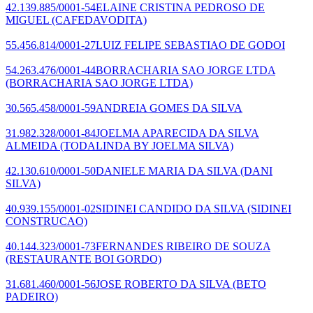
42.139.885/0001-54
ELAINE CRISTINA PEDROSO DE
MIGUEL
(CAFEDAVODITA)
55.456.814/0001-27
LUIZ FELIPE SEBASTIAO DE GODOI
54.263.476/0001-44
BORRACHARIA SAO JORGE LTDA
(BORRACHARIA SAO JORGE LTDA)
30.565.458/0001-59
ANDREIA GOMES DA SILVA
31.982.328/0001-84
JOELMA APARECIDA DA SILVA
ALMEIDA
(TODALINDA BY JOELMA SILVA)
42.130.610/0001-50
DANIELE MARIA DA SILVA
(DANI
SILVA)
40.939.155/0001-02
SIDINEI CANDIDO DA SILVA
(SIDINEI
CONSTRUCAO)
40.144.323/0001-73
FERNANDES RIBEIRO DE SOUZA
(RESTAURANTE BOI GORDO)
31.681.460/0001-56
JOSE ROBERTO DA SILVA
(BETO
PADEIRO)