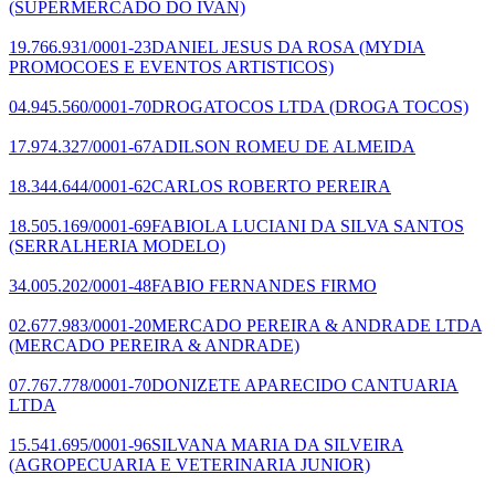
(SUPERMERCADO DO IVAN)
19.766.931/0001-23
DANIEL JESUS DA ROSA
(MYDIA
PROMOCOES E EVENTOS ARTISTICOS)
04.945.560/0001-70
DROGATOCOS LTDA
(DROGA TOCOS)
17.974.327/0001-67
ADILSON ROMEU DE ALMEIDA
18.344.644/0001-62
CARLOS ROBERTO PEREIRA
18.505.169/0001-69
FABIOLA LUCIANI DA SILVA SANTOS
(SERRALHERIA MODELO)
34.005.202/0001-48
FABIO FERNANDES FIRMO
02.677.983/0001-20
MERCADO PEREIRA & ANDRADE LTDA
(MERCADO PEREIRA & ANDRADE)
07.767.778/0001-70
DONIZETE APARECIDO CANTUARIA
LTDA
15.541.695/0001-96
SILVANA MARIA DA SILVEIRA
(AGROPECUARIA E VETERINARIA JUNIOR)