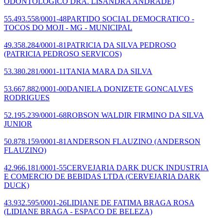
ODONTOLOGICO DRA. LISANDRA ANDRADE)
55.493.558/0001-48
PARTIDO SOCIAL DEMOCRATICO -
TOCOS DO MOJI - MG - MUNICIPAL
49.358.284/0001-81
PATRICIA DA SILVA PEDROSO
(PATRICIA PEDROSO SERVICOS)
53.380.281/0001-11
TANIA MARA DA SILVA
53.667.882/0001-00
DANIELA DONIZETE GONCALVES
RODRIGUES
52.195.239/0001-68
ROBSON WALDIR FIRMINO DA SILVA
JUNIOR
50.878.159/0001-81
ANDERSON FLAUZINO
(ANDERSON
FLAUZINO)
42.966.181/0001-55
CERVEJARIA DARK DUCK INDUSTRIA
E COMERCIO DE BEBIDAS LTDA
(CERVEJARIA DARK
DUCK)
43.932.595/0001-26
LIDIANE DE FATIMA BRAGA ROSA
(LIDIANE BRAGA - ESPACO DE BELEZA)