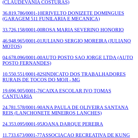
(CLAUDEVANIA COSTURAS)
36.819.786/0001-10
ERIVELTO DONIZETE DOMINGUES
(GARAGEM 511 FUNILARIA E MECANICA)
33.726.158/0001-00
ROSA MARIA SEVERINO HONORIO
46.948.965/0001-01
JULIANO SERGIO MOREIRA
(JULIANO
MOTOS)
04.678.096/0001-00
AUTO POSTO SAO JORGE LTDA
(AUTO
POSTO FERNANDES)
10.550.551/0001-82
SINDICATO DOS TRABALHADORES
RURAIS DE TOCOS DO MOJI - MG
19.696.905/0001-76
CAIXA ESCOLAR IVO TOMAS
CANTUARIA
24.781.578/0001-90
ANA PAULA DE OLIVEIRA SANTANA
REIS
(LANCHONETE MINEIROS LANCHES)
24.353.095/0001-95
JOANA DARQUE PEREIRA
11.733.673/0001-77
ASSOCIACAO RECREATIVA DE KUNG