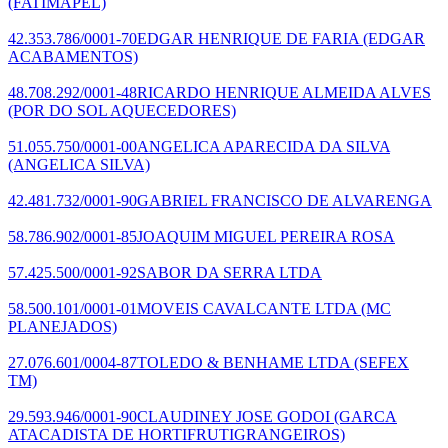
(FATIMAPEL)
42.353.786/0001-70
EDGAR HENRIQUE DE FARIA
(EDGAR
ACABAMENTOS)
48.708.292/0001-48
RICARDO HENRIQUE ALMEIDA ALVES
(POR DO SOL AQUECEDORES)
51.055.750/0001-00
ANGELICA APARECIDA DA SILVA
(ANGELICA SILVA)
42.481.732/0001-90
GABRIEL FRANCISCO DE ALVARENGA
58.786.902/0001-85
JOAQUIM MIGUEL PEREIRA ROSA
57.425.500/0001-92
SABOR DA SERRA LTDA
58.500.101/0001-01
MOVEIS CAVALCANTE LTDA
(MC
PLANEJADOS)
27.076.601/0004-87
TOLEDO & BENHAME LTDA
(SEFEX
TM)
29.593.946/0001-90
CLAUDINEY JOSE GODOI
(GARCA
ATACADISTA DE HORTIFRUTIGRANGEIROS)