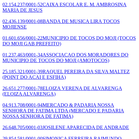
02.154.237/0001-52
CAIXA ESCOLAR E. M. AMBROSINA
MARIA DE JESUS
02.436.139/0001-08
BANDA DE MUSICA LIRA TOCOS
MOJIENSE
01.601.656/0001-22
MUNICIPIO DE TOCOS DO MOJI
(TOCOS
DO MOJI GAB PREFEITO)
01.237.463/0001-34
ASSOCIACAO DOS MORADORES DO
MUNICIPIO DE TOCOS DO MOJI
(AMOTOCOS)
25.185.321/0001-39
RAQUEL PEREIRA DA SILVA MALTEZ
(POINT DO ACAI E ESFIHA)
26.651.277/0001-78
ELOIZA VERENA DE ALVARENGA
(ELOIZA ALVARENGA)
04.913.708/0001-94
MERCADO & PADARIA NOSSA
SENHORA DE FATIMA LTDA
(MERCADO E PADARIA
NOSSA SENHORA DE FATIMA)
26.648.705/0001-03
JOSILENE APARECIDA DE ANDRADE
29.854.581/0001-00
SIMONICA FERREIRA RAIMUNDO