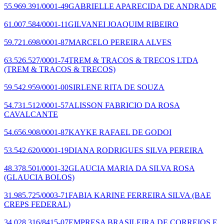
55.969.391/0001-49
GABRIELLE APARECIDA DE ANDRADE
61.007.584/0001-11
GILVANEI JOAQUIM RIBEIRO
59.721.698/0001-87
MARCELO PEREIRA ALVES
63.526.527/0001-74
TREM & TRACOS & TRECOS LTDA
(TREM & TRACOS & TRECOS)
59.542.959/0001-00
SIRLENE RITA DE SOUZA
54.731.512/0001-57
ALISSON FABRICIO DA ROSA
CAVALCANTE
54.656.908/0001-87
KAYKE RAFAEL DE GODOI
53.542.620/0001-19
DIANA RODRIGUES SILVA PEREIRA
48.378.501/0001-32
GLAUCIA MARIA DA SILVA ROSA
(GLAUCIA BOLOS)
31.985.725/0003-71
FABIA KARINE FERREIRA SILVA
(BAE
CREPS FEDERAL)
34.028.316/8415-07
EMPRESA BRASILEIRA DE CORREIOS E