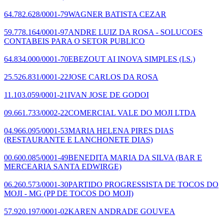
64.782.628/0001-79
WAGNER BATISTA CEZAR
59.778.164/0001-97
ANDRE LUIZ DA ROSA - SOLUCOES
CONTABEIS PARA O SETOR PUBLICO
64.834.000/0001-70
EBEZOUT AI INOVA SIMPLES (I.S.)
25.526.831/0001-22
JOSE CARLOS DA ROSA
11.103.059/0001-21
IVAN JOSE DE GODOI
09.661.733/0002-22
COMERCIAL VALE DO MOJI LTDA
04.966.095/0001-53
MARIA HELENA PIRES DIAS
(RESTAURANTE E LANCHONETE DIAS)
00.600.085/0001-49
BENEDITA MARIA DA SILVA
(BAR E
MERCEARIA SANTA EDWIRGE)
06.260.573/0001-30
PARTIDO PROGRESSISTA DE TOCOS DO
MOJI - MG
(PP DE TOCOS DO MOJI)
57.920.197/0001-02
KAREN ANDRADE GOUVEA