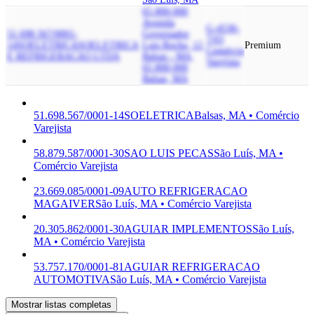
65.800-000
Avenida
G-4530-
51.698.567/0001-
Governador
7/03
14
SOELETRICA
SOELETRICA
Luis Rocha, 12,
Premium
Comércio
E REFRIGERACAO LTDA
Balsas - MA,
Varejista
65.800-000
Balsas, MA
51.698.567/0001-14
SOELETRICA
Balsas, MA • Comércio
Varejista
58.879.587/0001-30
SAO LUIS PECAS
São Luís, MA •
Comércio Varejista
23.669.085/0001-09
AUTO REFRIGERACAO
MAGAIVER
São Luís, MA • Comércio Varejista
20.305.862/0001-30
AGUIAR IMPLEMENTOS
São Luís,
MA • Comércio Varejista
53.757.170/0001-81
AGUIAR REFRIGERACAO
AUTOMOTIVA
São Luís, MA • Comércio Varejista
Mostrar listas completas