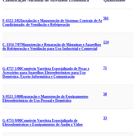
Classificação Nacional de Atividade Econômica
Quantidade
561
F-4322-3/02
Instalação e Manutenção de Sistemas Centrais de Ar
Condicionado, de Ventilação e Refrigeração
124
C-3314-7/07
Manutenção e Reparação de Máquinas e Aparelhos
de Refrigeração e Ventilação para Uso Industrial e Comercial
71
G-4757-1/00
Comércio Varejista Especializado de Peças e
Acessórios para Aparelhos Eletroeletrônicos para Uso
Doméstico, Exceto Informática e Comunicação
50
S-9521-5/00
Reparação e Manutenção de Equipamentos
Eletroeletrônicos de Uso Pessoal e Doméstico
33
G-4753-9/00
Comércio Varejista Especializado de
Eletrodomésticos e Equipamentos de Áudio e Vídeo