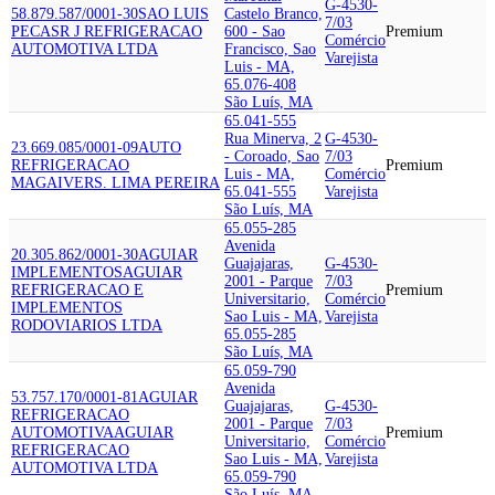
G-4530-
58.879.587/0001-30
SAO LUIS
Castelo Branco,
7/03
PECAS
R J REFRIGERACAO
600 - Sao
Premium
Comércio
AUTOMOTIVA LTDA
Francisco, Sao
Varejista
Luis - MA,
65.076-408
São Luís, MA
65.041-555
Rua Minerva, 2
G-4530-
23.669.085/0001-09
AUTO
- Coroado, Sao
7/03
REFRIGERACAO
Premium
Luis - MA,
Comércio
MAGAIVER
S. LIMA PEREIRA
65.041-555
Varejista
São Luís, MA
65.055-285
Avenida
20.305.862/0001-30
AGUIAR
Guajajaras,
G-4530-
IMPLEMENTOS
AGUIAR
2001 - Parque
7/03
REFRIGERACAO E
Premium
Universitario,
Comércio
IMPLEMENTOS
Sao Luis - MA,
Varejista
RODOVIARIOS LTDA
65.055-285
São Luís, MA
65.059-790
Avenida
53.757.170/0001-81
AGUIAR
Guajajaras,
G-4530-
REFRIGERACAO
2001 - Parque
7/03
AUTOMOTIVA
AGUIAR
Premium
Universitario,
Comércio
REFRIGERACAO
Sao Luis - MA,
Varejista
AUTOMOTIVA LTDA
65.059-790
São Luís, MA