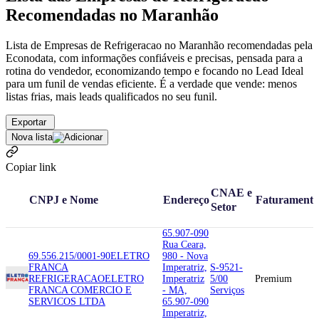
Recomendadas no Maranhão
Lista de Empresas de Refrigeracao no Maranhão recomendadas pela
Econodata, com informações confiáveis e precisas, pensada para a
rotina do vendedor, economizando tempo e focando no Lead Ideal
para um funil de vendas eficiente. É a verdade que vende: menos
listas frias, mais leads qualificados no seu funil.
Exportar
Nova lista
Copiar link
CNAE e
CNPJ e Nome
Endereço
Faturamento
Setor
65.907-090
Rua Ceara,
69.556.215/0001-90
ELETRO
980 - Nova
FRANCA
Imperatriz,
S-9521-
REFRIGERACAO
ELETRO
Imperatriz
5/00
Premium
FRANCA COMERCIO E
- MA,
Serviços
SERVICOS LTDA
65.907-090
Imperatriz,