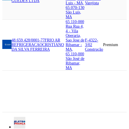
GUEDES LTDA
Luis - MA,
Varejista
65.070-130
São Luís,
MA
65.110-000
Rua Rua 4,
4 - Vila
Operaria,
48.659.428/0001-77
FRIO AR
Sao Jose de
F-4322-
REFRIGERACAO
CRISTIANO
Ribamar -
3/02
Premium
DA SILVA FERREIRA
MA,
Construção
65.110-000
São José de
Ribamar,
MA
65.907-090
Rua Ceara,
69.556.215/0001-90
ELETRO
980 - Nova
FRANCA
Imperatriz,
S-9521-
REFRIGERACAO
ELETRO
Imperatriz
5/00
Premium
FRANCA COMERCIO E
- MA,
Serviços
SERVICOS LTDA
65.907-090
Imperatriz,
MA