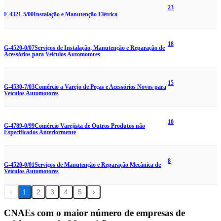
23
F-4321-5/00
Instalação e Manutenção Elétrica
18
G-4520-0/07
Serviços de Instalação, Manutenção e Reparação de
Acessórios para Veículos Automotores
15
G-4530-7/03
Comércio a Varejo de Peças e Acessórios Novos para
Veículos Automotores
10
G-4789-0/99
Comércio Varejista de Outros Produtos não
Especificados Anteriormente
8
G-4520-0/01
Serviços de Manutenção e Reparação Mecânica de
Veículos Automotores
‹
1
2
3
4
5
›
CNAEs com o maior número de empresas de