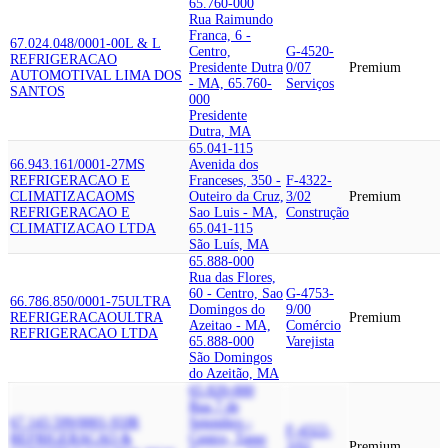
65.760-000
Rua Raimundo
Franca, 6 -
67.024.048/0001-00
L & L
Centro,
G-4520-
REFRIGERACAO
Presidente Dutra
0/07
Premium
AUTOMOTIVA
L LIMA DOS
- MA, 65.760-
Serviços
SANTOS
000
Presidente
Dutra, MA
65.041-115
66.943.161/0001-27
MS
Avenida dos
REFRIGERACAO E
Franceses, 350 -
F-4322-
CLIMATIZACAO
MS
Outeiro da Cruz,
3/02
Premium
REFRIGERACAO E
Sao Luis - MA,
Construção
CLIMATIZACAO LTDA
65.041-115
São Luís, MA
65.888-000
Rua das Flores,
60 - Centro, Sao
G-4753-
66.786.850/0001-75
ULTRA
Domingos do
9/00
REFRIGERACAO
ULTRA
Premium
Azeitao - MA,
Comércio
REFRIGERACAO LTDA
65.888-000
Varejista
São Domingos
do Azeitão, MA
65.820-000
Rua 7 de
67.143.599/0001-93
JR
Setembro -
F-4322-
REFRIGERACAO &
Centro, Tasso
3/02
Premium