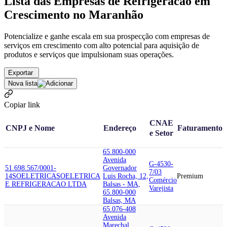
Lista das Empresas de Refrigeracao em
Crescimento no Maranhão
Potencialize e ganhe escala em sua prospecção com empresas de
serviços em crescimento com alto potencial para aquisição de
produtos e serviços que impulsionam suas operações.
Exportar
Nova lista
Copiar link
CNAE
CNPJ e Nome
Endereço
Faturamento
e Setor
65.800-000
Avenida
G-4530-
51.698.567/0001-
Governador
7/03
14
SOELETRICA
SOELETRICA
Luis Rocha, 12,
Premium
Comércio
E REFRIGERACAO LTDA
Balsas - MA,
Varejista
65.800-000
Balsas, MA
65.076-408
Avenida
Marechal