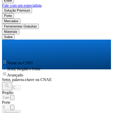
Entre
Fale com um especialista
Solução Premium
Porte
Mercados
Ferramentas Gratuitas
Materiais
Sobre
Nome ou CNPJ
Setor, Região e Porte
Avançado
Setor, palavra-chave ou CNAE
Região
Porte
Pesquisar