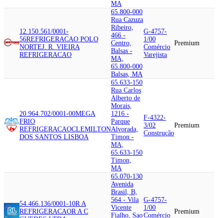
MA
65.800-000
Rua Cazuza
Ribeiro,
12.150.561/0001-
G-4757-
466 -
56
REFRIGERACAO POLO
1/00
Centro,
Premium
NORTE
J. R. VIEIRA
Comércio
Balsas -
REFRIGERACAO
Varejista
MA,
65.800-000
Balsas, MA
65.633-150
Rua Carlos
Alberto de
Morais,
20.964.702/0001-00
MEGA
1216 -
F-4322-
FRIO
Parque
3/02
Premium
REFRIGERACAO
CLEMILTON
Alvorada,
Construção
DOS SANTOS LISBOA
Timon -
MA,
65.633-150
Timon,
MA
65.070-130
Avenida
Brasil, B,
564 - Vila
G-4757-
54.466.136/0001-10
R A
Vicente
1/00
REFRIGERACAO
R A C
Premium
Fialho, Sao
Comércio