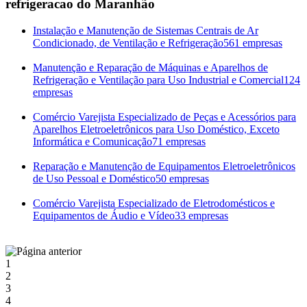
refrigeracao do Maranhão
Instalação e Manutenção de Sistemas Centrais de Ar
Condicionado, de Ventilação e Refrigeração
561 empresas
Manutenção e Reparação de Máquinas e Aparelhos de
Refrigeração e Ventilação para Uso Industrial e Comercial
124
empresas
Comércio Varejista Especializado de Peças e Acessórios para
Aparelhos Eletroeletrônicos para Uso Doméstico, Exceto
Informática e Comunicação
71 empresas
Reparação e Manutenção de Equipamentos Eletroeletrônicos
de Uso Pessoal e Doméstico
50 empresas
Comércio Varejista Especializado de Eletrodomésticos e
Equipamentos de Áudio e Vídeo
33 empresas
1
2
3
4