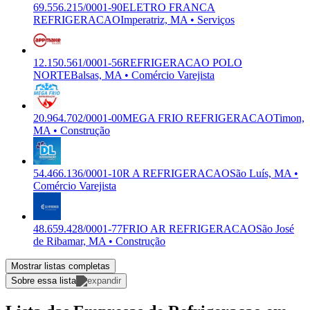
69.556.215/0001-90
ELETRO FRANCA
REFRIGERACAO
Imperatriz, MA • Serviços
12.150.561/0001-56
REFRIGERACAO POLO
NORTE
Balsas, MA • Comércio Varejista
20.964.702/0001-00
MEGA FRIO REFRIGERACAO
Timon,
MA • Construção
54.466.136/0001-10
R A REFRIGERACAO
São Luís, MA •
Comércio Varejista
48.659.428/0001-77
FRIO AR REFRIGERACAO
São José
de Ribamar, MA • Construção
Mostrar listas completas
Sobre essa lista