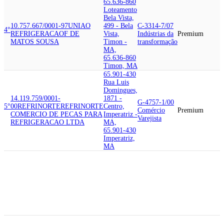
65.636-860
Loteamento
Bela Vista,
10.757.667/0001-97
UNIAO
499 - Bela
C-3314-7/07
4°
REFRIGERACAO
F DE
Vista,
Indústrias da
Premium
MATOS SOUSA
Timon -
transformação
MA,
65.636-860
Timon, MA
65.901-430
Rua Luis
Domingues,
14.119.759/0001-
1871 -
G-4757-1/00
5°
00
REFRINORTE
REFRINORTE
Centro,
Comércio
Premium
COMERCIO DE PECAS PARA
Imperatriz -
Varejista
REFRIGERACAO LTDA
MA,
65.901-430
Imperatriz,
MA
65.010-600
Rua Sao
07.598.381/0001-
Joao, 484 -
00
REFRIGERACAO
G-4753-9/00
6°
Centro, Sao
NORDESTE
D G DA SILVA
Comércio
Premium
Luis - MA,
PEREIRA COMERCIO E
Varejista
65.010-600
IMPORTACAO LTDA
São Luís,
MA