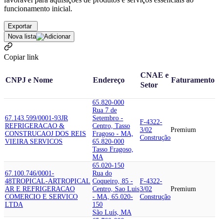
funcionamento inicial.
Exportar
Nova lista
Copiar link
CNAE e
CNPJ e Nome
Endereço
Faturamento
Setor
65.820-000
Rua 7 de
67.143.599/0001-93
JR
Setembro -
F-4322-
REFRIGERACAO &
Centro, Tasso
3/02
Premium
CONSTRUCAO
J DOS REIS
Fragoso - MA,
Construção
VIEIRA SERVICOS
65.820-000
Tasso Fragoso,
MA
65.020-150
67.100.746/0001-
Rua do
48
TROPICAL-AR
TROPICAL
Coqueiro, 85 -
F-4322-
AR E REFRIGERACAO
Centro, Sao Luis
3/02
Premium
COMERCIO E SERVICO
- MA, 65.020-
Construção
LTDA
150
São Luís, MA