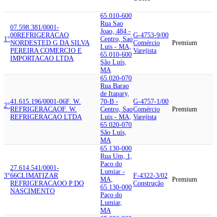
65.010-600
Rua Sao
07.598.381/0001-
Joao, 484 -
00
REFRIGERACAO
G-4753-9/00
1°
Centro, Sao
NORDESTE
D G DA SILVA
Comércio
Premium
Luis - MA,
PEREIRA COMERCIO E
Varejista
65.010-600
IMPORTACAO LTDA
São Luís,
MA
65.020-070
Rua Barao
de Itapary,
41.615.196/0001-06
F. W.
70-B -
G-4757-1/00
2°
REFRIGERACAO
F. W.
Centro, Sao
Comércio
Premium
REFRIGERACAO LTDA
Luis - MA,
Varejista
65.020-070
São Luís,
MA
65.130-000
Rua Um, 1,
Paco do
27.614.541/0001-
Lumiar -
3°
66
CLIMATIZAR
F-4322-3/02
MA,
Premium
REFRIGERACAO
O P DO
Construção
65.130-000
NASCIMENTO
Paço do
Lumiar,
MA