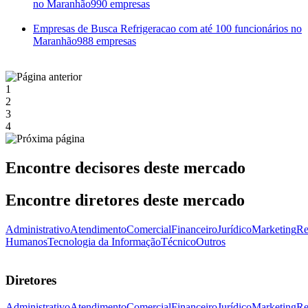
no Maranhão
990 empresas
Empresas de Busca Refrigeracao com até 100 funcionários no
Maranhão
988 empresas
1
2
3
4
Encontre decisores deste mercado
Encontre diretores deste mercado
Administrativo
Atendimento
Comercial
Financeiro
Jurídico
Marketing
Re
Humanos
Tecnologia da Informação
Técnico
Outros
Diretores
Administrativo
Atendimento
Comercial
Financeiro
Jurídico
Marketing
Re