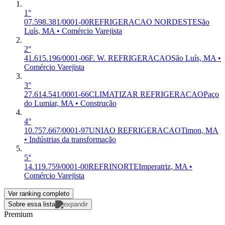
1°
07.598.381/0001-00
REFRIGERACAO NORDESTE
São
Luís, MA • Comércio Varejista
2°
41.615.196/0001-06
F. W. REFRIGERACAO
São Luís, MA •
Comércio Varejista
3°
27.614.541/0001-66
CLIMATIZAR REFRIGERACAO
Paço
do Lumiar, MA • Construção
4°
10.757.667/0001-97
UNIAO REFRIGERACAO
Timon, MA
• Indústrias da transformação
5°
14.119.759/0001-00
REFRINORTE
Imperatriz, MA •
Comércio Varejista
Ver ranking completo
Sobre essa lista
Premium