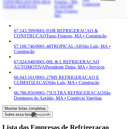
CONSTRUCAO
J DOS REIS
Fragoso - MA,
Construção
VIEIRA SERVICOS
65.820-000
Tasso Fragoso,
MA
67.143.599/0001-93
JR REFRIGERACAO &
CONSTRUCAO
Tasso Fragoso, MA • Construção
67.100.746/0001-48
TROPICAL-AR
São Luís, MA •
Construção
67.024.048/0001-00
L & L REFRIGERACAO
AUTOMOTIVA
Presidente Dutra, MA • Serviços
66.943.161/0001-27
MS REFRIGERACAO E
CLIMATIZACAO
São Luís, MA • Construção
66.786.850/0001-75
ULTRA REFRIGERACAO
São
Domingos do Azeitão, MA • Comércio Varejista
Mostrar listas completas
Sobre essa lista
Lista das Empresas de Refrigeracao