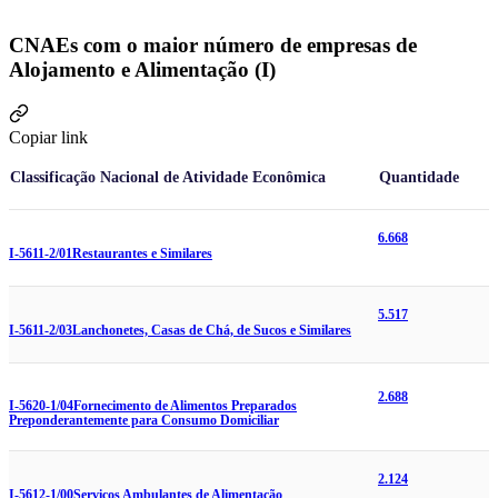
CNAEs com o maior número de empresas de
Alojamento e Alimentação (I)
Copiar link
Classificação Nacional de Atividade Econômica
Quantidade
6.668
I-5611-2/01
Restaurantes e Similares
5.517
I-5611-2/03
Lanchonetes, Casas de Chá, de Sucos e Similares
2.688
I-5620-1/04
Fornecimento de Alimentos Preparados
Preponderantemente para Consumo Domiciliar
2.124
I-5612-1/00
Serviços Ambulantes de Alimentação