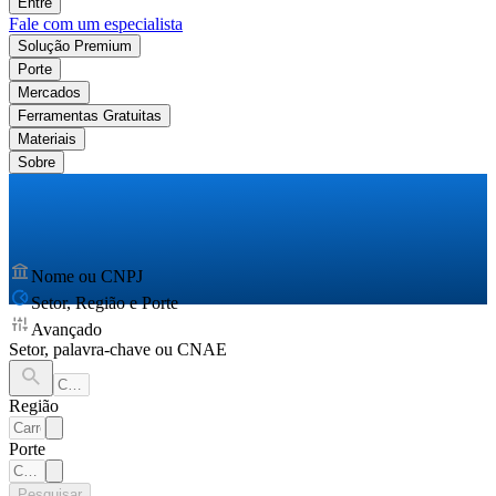
Entre
Fale com um especialista
Solução Premium
Porte
Mercados
Ferramentas Gratuitas
Materiais
Sobre
Nome ou CNPJ
Setor, Região e Porte
Avançado
Setor, palavra-chave ou CNAE
Região
Porte
Pesquisar