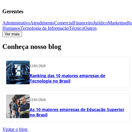
Gerentes
Administrativo
Atendimento
Comercial
Financeiro
Jurídico
Marketing
Re
Humanos
Tecnologia da Informação
Técnico
Outros
Ver mais
Conheça nosso blog
12/01/2026
Ranking das 10 maiores empresas de
Tecnologia no Brasil
21/01/2026
As 10 maiores empresas de Educação Superior
no Brasil
Visitar o blog