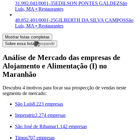
31.992.041/0001-35
EDILSON PONTES GALDEZ
São
Luís, MA • Restaurantes
48.852.491/0001-25
GILBERTH DA SILVA CAMPOS
São
Luís, MA • Restaurantes
Mostrar listas completas
Sobre essa lista
Análise de Mercado das empresas de
Alojamento e Alimentação (I) no
Maranhão
Descubra 4 motivos para focar sua prospecção de vendas neste
segmento de mercado:
São Luís
8.223 empresas
Imperatriz
2.274 empresas
São José de Ribamar
1.142 empresas
Timon
707 empresas