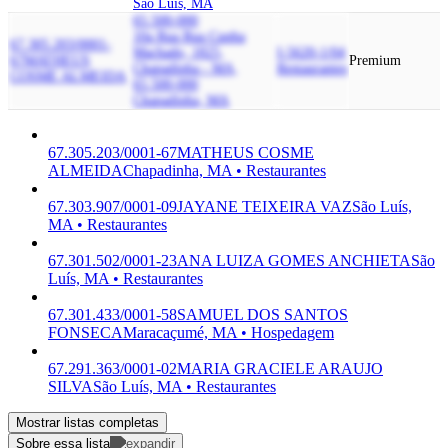
São Luís, MA
65.500-000
10a Rua Rua Cunha
67.305.203/0001-
Machado, 1825,
I-5620-1/04
67
MATHEUS
Premium
Chapadinha - MA,
Restaurantes
COSME ALMEIDA
65.500-000
Chapadinha, MA
67.305.203/0001-67
MATHEUS COSME
ALMEIDA
Chapadinha, MA • Restaurantes
67.303.907/0001-09
JAYANE TEIXEIRA VAZ
São Luís,
MA • Restaurantes
67.301.502/0001-23
ANA LUIZA GOMES ANCHIETA
São
Luís, MA • Restaurantes
67.301.433/0001-58
SAMUEL DOS SANTOS
FONSECA
Maracaçumé, MA • Hospedagem
67.291.363/0001-02
MARIA GRACIELE ARAUJO
SILVA
São Luís, MA • Restaurantes
Mostrar listas completas
Sobre essa lista