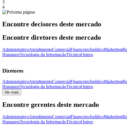
3
4
Encontre decisores deste mercado
Encontre diretores deste mercado
Administrativo
Atendimento
Comercial
Financeiro
Jurídico
Marketing
Re
Humanos
Tecnologia da Informação
Técnico
Outros
Diretores
Administrativo
Atendimento
Comercial
Financeiro
Jurídico
Marketing
Re
Humanos
Tecnologia da Informação
Técnico
Outros
Ver mais
Encontre gerentes deste mercado
Administrativo
Atendimento
Comercial
Financeiro
Jurídico
Marketing
Re
Humanos
Tecnologia da Informação
Técnico
Outros