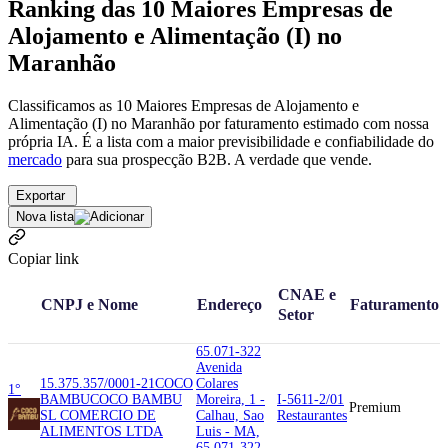
Ranking das 10 Maiores Empresas de
Alojamento e Alimentação (I) no
Maranhão
Classificamos as 10 Maiores Empresas de Alojamento e
Alimentação (I) no Maranhão por faturamento estimado com nossa
própria IA. É a lista com a maior previsibilidade e confiabilidade
do
mercado
para sua prospecção B2B. A verdade que vende.
Exportar
Nova lista
Copiar link
CNAE e
CNPJ e Nome
Endereço
Faturamento
Setor
65.071-322
Avenida
15.375.357/0001-21
COCO
Colares
1°
BAMBU
COCO BAMBU
Moreira, 1 -
I-5611-2/01
Premium
SL COMERCIO DE
Calhau, Sao
Restaurantes
ALIMENTOS LTDA
Luis - MA,
65.071-322