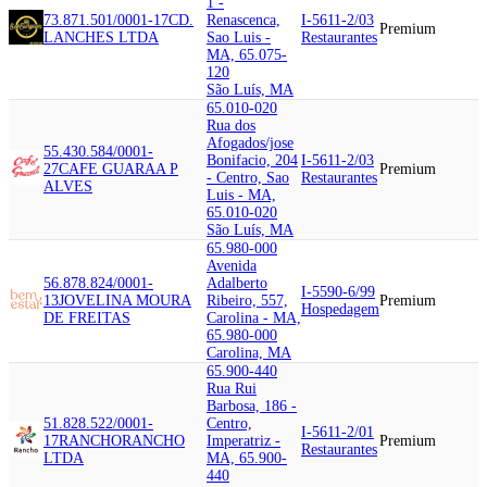
1 -
73.871.501/0001-17
CD.
Renascenca,
I-5611-2/03
Premium
LANCHES LTDA
Sao Luis -
Restaurantes
MA, 65.075-
120
São Luís, MA
65.010-020
Rua dos
Afogados/jose
55.430.584/0001-
Bonifacio, 204
I-5611-2/03
27
CAFE GUARA
A P
Premium
- Centro, Sao
Restaurantes
ALVES
Luis - MA,
65.010-020
São Luís, MA
65.980-000
Avenida
56.878.824/0001-
Adalberto
I-5590-6/99
13
JOVELINA MOURA
Ribeiro, 557,
Premium
Hospedagem
DE FREITAS
Carolina - MA,
65.980-000
Carolina, MA
65.900-440
Rua Rui
Barbosa, 186 -
51.828.522/0001-
Centro,
I-5611-2/01
17
RANCHO
RANCHO
Imperatriz -
Premium
Restaurantes
LTDA
MA, 65.900-
440