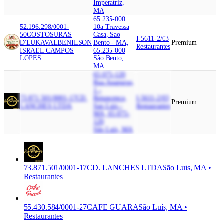
Imperatriz,
MA
65.235-000
52.196.298/0001-
10a Travessa
50
GOSTOSURAS
Casa, Sao
I-5611-2/03
D'LUKA
VALBENILSON
Bento - MA,
Premium
Restaurantes
ISRAEL CAMPOS
65.235-000
LOPES
São Bento,
MA
65.075-120
Rua Anapurus,
1 -
73.871.501/0001-17
CD.
Renascenca,
I-5611-2/03
Premium
LANCHES LTDA
Sao Luis -
Restaurantes
MA, 65.075-
120
São Luís, MA
73.871.501/0001-17
CD. LANCHES LTDA
São Luís, MA •
Restaurantes
55.430.584/0001-27
CAFE GUARA
São Luís, MA •
Restaurantes