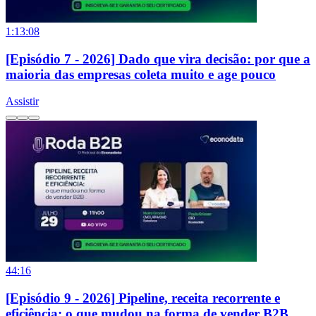
1:13:08
[Episódio 7 - 2026] Dado que vira decisão: por que a
maioria das empresas coleta muito e age pouco
Assistir
44:16
[Episódio 9 - 2026] Pipeline, receita recorrente e
eficiência: o que mudou na forma de vender B2B