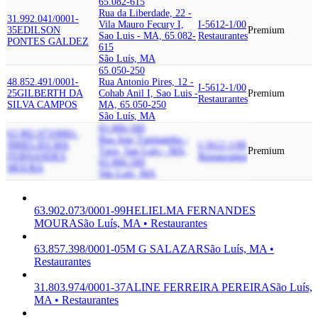
65.082-615
Rua da Liberdade, 22 -
31.992.041/0001-
Vila Mauro Fecury I,
I-5612-1/00
35
EDILSON
Premium
Sao Luis - MA, 65.082-
Restaurantes
PONTES GALDEZ
615
São Luís, MA
65.050-250
48.852.491/0001-
Rua Antonio Pires, 12 -
I-5612-1/00
25
GILBERTH DA
Cohab Anil I, Sao Luis -
Premium
Restaurantes
SILVA CAMPOS
MA, 65.050-250
São Luís, MA
65.066-560
63.902.073/0001-
Rua Jose Tupinamba -
99
HELIELMA
I-5612-1/00
Turu, Sao Luis - MA,
Premium
FERNANDES
Restaurantes
65.066-560
MOURA
São Luís, MA
63.902.073/0001-99
HELIELMA FERNANDES
MOURA
São Luís, MA • Restaurantes
63.857.398/0001-05
M G SALAZAR
São Luís, MA •
Restaurantes
31.803.974/0001-37
ALINE FERREIRA PEREIRA
São Luís,
MA • Restaurantes