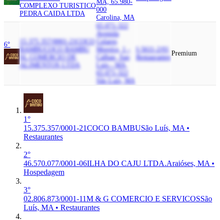
MA, 65.980-
COMPLEXO TURISTICO
000
PEDRA CAIDA LTDA
Carolina, MA
65.071-322
Avenida
15.375.357/0001-21
COCO
Colares
6°
BAMBU
COCO BAMBU
Moreira, 1 -
I-5611-2/01
Premium
SL COMERCIO DE
Calhau, Sao
Restaurantes
ALIMENTOS LTDA
Luis - MA,
65.071-322
São Luís, MA
1°
15.375.357/0001-21
COCO BAMBU
São Luís, MA •
Restaurantes
2°
46.570.077/0001-06
ILHA DO CAJU LTDA.
Araióses, MA •
Hospedagem
3°
02.806.873/0001-11
M & G COMERCIO E SERVICOS
São
Luís, MA • Restaurantes