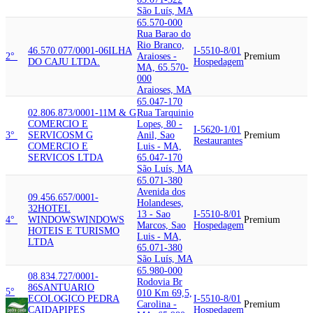
São Luís, MA
65.570-000
Rua Barao do
Rio Branco,
46.570.077/0001-06
ILHA
I-5510-8/01
2°
Araioses -
Premium
DO CAJU LTDA.
Hospedagem
MA, 65.570-
000
Araioses, MA
65.047-170
02.806.873/0001-11
M & G
Rua Tarquinio
COMERCIO E
Lopes, 80 -
I-5620-1/01
3°
SERVICOS
M G
Anil, Sao
Premium
Restaurantes
COMERCIO E
Luis - MA,
SERVICOS LTDA
65.047-170
São Luís, MA
65.071-380
Avenida dos
09.456.657/0001-
Holandeses,
32
HOTEL
13 - Sao
I-5510-8/01
4°
WINDOWS
WINDOWS
Premium
Marcos, Sao
Hospedagem
HOTEIS E TURISMO
Luis - MA,
LTDA
65.071-380
São Luís, MA
65.980-000
08.834.727/0001-
Rodovia Br
86
SANTUARIO
5°
010 Km 69,5,
ECOLOGICO PEDRA
I-5510-8/01
Carolina -
Premium
CAIDA
PIPES
Hospedagem