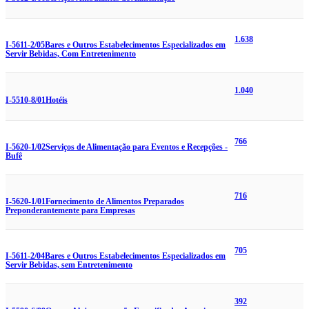
1.638
I-5611-2/05
Bares e Outros Estabelecimentos Especializados em
Servir Bebidas, Com Entretenimento
1.040
I-5510-8/01
Hotéis
766
I-5620-1/02
Serviços de Alimentação para Eventos e Recepções -
Bufê
716
I-5620-1/01
Fornecimento de Alimentos Preparados
Preponderantemente para Empresas
705
I-5611-2/04
Bares e Outros Estabelecimentos Especializados em
Servir Bebidas, sem Entretenimento
392