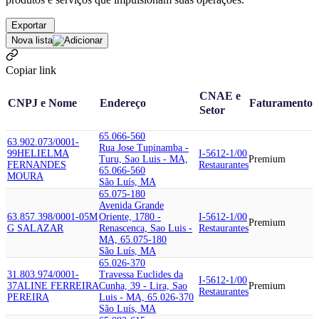
Exportar
Nova lista
Copiar link
CNAE e
CNPJ e Nome
Endereço
Faturamento
Setor
65.066-560
63.902.073/0001-
Rua Jose Tupinamba -
99
HELIELMA
I-5612-1/00
Turu, Sao Luis - MA,
Premium
FERNANDES
Restaurantes
65.066-560
MOURA
São Luís, MA
65.075-180
Avenida Grande
63.857.398/0001-05
M
Oriente, 1780 -
I-5612-1/00
Premium
G SALAZAR
Renascenca, Sao Luis -
Restaurantes
MA, 65.075-180
São Luís, MA
65.026-370
31.803.974/0001-
Travessa Euclides da
I-5612-1/00
37
ALINE FERREIRA
Cunha, 39 - Lira, Sao
Premium
Restaurantes
PEREIRA
Luis - MA, 65.026-370
São Luís, MA