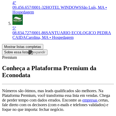
4°
09.456.657/0001-32
HOTEL WINDOWS
São Luís, MA •
Hospedagem
5°
08.834.727/0001-86
SANTUARIO ECOLOGICO PEDRA
CAIDA
Carolina, MA • Hospedagem
Mostrar listas completas
Sobre essa lista
Premium
Conheça a Plataforma Premium da
Econodata
Números são ótimos, mas leads qualificados são melhores. Na
Plataforma Premium, você transforma essa lista em vendas. Chega
de perder tempo com dados errados. Encontre as
empresas
certas,
fale direto com os decisores (com e-mails e telefones validados) e
foque no que importa: fechar negócio.