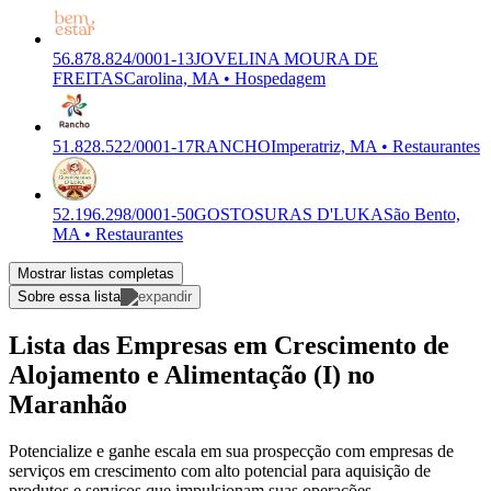
56.878.824/0001-13
JOVELINA MOURA DE
FREITAS
Carolina, MA • Hospedagem
51.828.522/0001-17
RANCHO
Imperatriz, MA • Restaurantes
52.196.298/0001-50
GOSTOSURAS D'LUKA
São Bento,
MA • Restaurantes
Mostrar listas completas
Sobre essa lista
Lista das Empresas em Crescimento de
Alojamento e Alimentação (I) no
Maranhão
Potencialize e ganhe escala em sua prospecção com empresas de
serviços em crescimento com alto potencial para aquisição de
produtos e serviços que impulsionam suas operações.