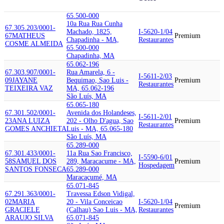
65.500-000
10a Rua Rua Cunha
67.305.203/0001-
Machado, 1825,
I-5620-1/04
67
MATHEUS
Premium
Chapadinha - MA,
Restaurantes
COSME ALMEIDA
65.500-000
Chapadinha, MA
65.062-196
67.303.907/0001-
Rua Amarela, 6 -
I-5611-2/03
09
JAYANE
Bequimao, Sao Luis -
Premium
Restaurantes
TEIXEIRA VAZ
MA, 65.062-196
São Luís, MA
65.065-180
67.301.502/0001-
Avenida dos Holandeses,
I-5611-2/01
23
ANA LUIZA
202 - Olho D'agua, Sao
Premium
Restaurantes
GOMES ANCHIETA
Luis - MA, 65.065-180
São Luís, MA
65.289-000
67.301.433/0001-
11a Rua Sao Francisco,
I-5590-6/01
58
SAMUEL DOS
289, Maracacume - MA,
Premium
Hospedagem
SANTOS FONSECA
65.289-000
Maracaçumé, MA
65.071-845
67.291.363/0001-
Travessa Edson Vidigal,
02
MARIA
20 - Vila Conceicao
I-5620-1/04
Premium
GRACIELE
(Calhau) Sao Luis - MA,
Restaurantes
ARAUJO SILVA
65.071-845