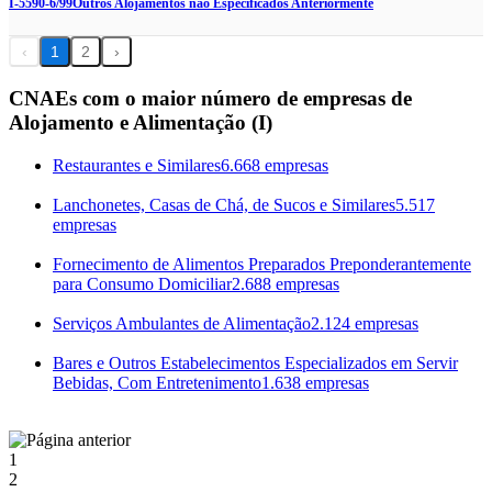
I-5590-6/99
Outros Alojamentos não Especificados Anteriormente
‹
1
2
›
CNAEs com o maior número de empresas de
Alojamento e Alimentação (I)
Restaurantes e Similares
6.668 empresas
Lanchonetes, Casas de Chá, de Sucos e Similares
5.517
empresas
Fornecimento de Alimentos Preparados Preponderantemente
para Consumo Domiciliar
2.688 empresas
Serviços Ambulantes de Alimentação
2.124 empresas
Bares e Outros Estabelecimentos Especializados em Servir
Bebidas, Com Entretenimento
1.638 empresas
1
2