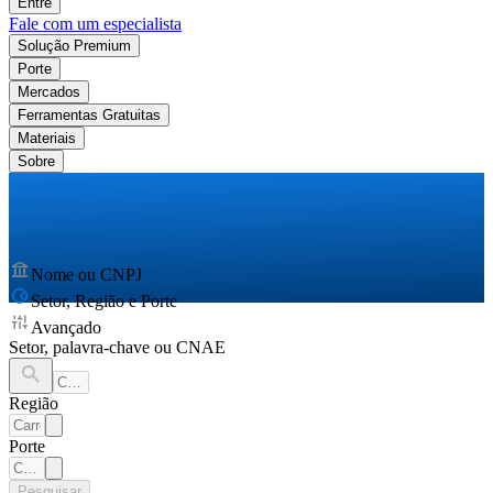
Entre
Fale com um especialista
Solução Premium
Porte
Mercados
Ferramentas Gratuitas
Materiais
Sobre
Nome ou CNPJ
Setor, Região e Porte
Avançado
Setor, palavra-chave ou CNAE
Região
Porte
Pesquisar