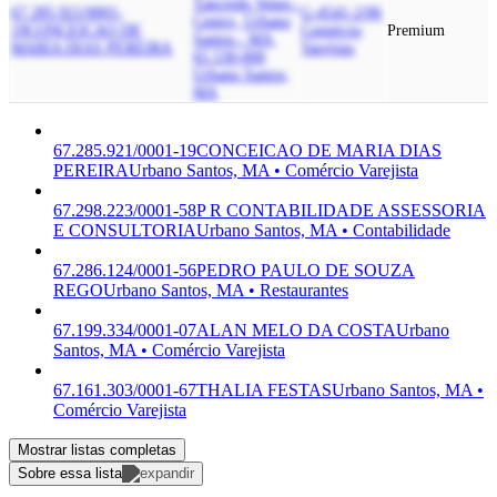
Tancredo Venes -
67.285.921/0001-
G-4541-2/06
Centro, Urbano
19
CONCEICAO DE
Comércio
Premium
Santos - MA,
MARIA DIAS PEREIRA
Varejista
65.530-000
Urbano Santos,
MA
67.285.921/0001-19
CONCEICAO DE MARIA DIAS
PEREIRA
Urbano Santos, MA • Comércio Varejista
67.298.223/0001-58
P R CONTABILIDADE ASSESSORIA
E CONSULTORIA
Urbano Santos, MA • Contabilidade
67.286.124/0001-56
PEDRO PAULO DE SOUZA
REGO
Urbano Santos, MA • Restaurantes
67.199.334/0001-07
ALAN MELO DA COSTA
Urbano
Santos, MA • Comércio Varejista
67.161.303/0001-67
THALIA FESTAS
Urbano Santos, MA •
Comércio Varejista
Mostrar listas completas
Sobre essa lista