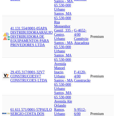
Santos - MA,
65.530-000
Urbano
Santos, MA
65.530-000
Rua
Monsenhor
41.131.554/0001-05
APA
Gentil, 335 -
G-4652-
DISTRIBUIDORA
ARAUJO
Centro,
4/00
DISTRIBUIDORA DE
Premium
Urbano
Comércio
EQUIPAMENTOS PARA
Santos - MA,
Atacadista
PROVEDORES LTDA
65.530-000
Urbano
Santos, MA
65.530-000
Avenida
Manoel
29.435.317/0001-32
V7
Inacio,
F-4120-
CONSTRUCOES
V7
Urbano
4/00
Premium
CONSTRUCOES LTDA
Santos - MA,
Construção
65.530-000
Urbano
Santos, MA
65.530-000
Avenida Ale
Orlando
61.611.571/0001-57
PAULO
Ramos,
S-9512-
SERGIO COSTA DOS
Urbano
6/00
Premium