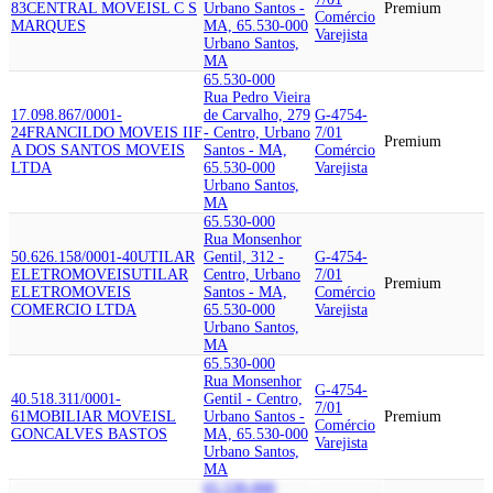
83
CENTRAL MOVEIS
L C S
Urbano Santos -
Premium
Comércio
MARQUES
MA, 65.530-000
Varejista
Urbano Santos,
MA
65.530-000
Rua Pedro Vieira
17.098.867/0001-
de Carvalho, 279
G-4754-
24
FRANCILDO MOVEIS II
F
- Centro, Urbano
7/01
Premium
A DOS SANTOS MOVEIS
Santos - MA,
Comércio
LTDA
65.530-000
Varejista
Urbano Santos,
MA
65.530-000
Rua Monsenhor
50.626.158/0001-40
UTILAR
Gentil, 312 -
G-4754-
ELETROMOVEIS
UTILAR
Centro, Urbano
7/01
Premium
ELETROMOVEIS
Santos - MA,
Comércio
COMERCIO LTDA
65.530-000
Varejista
Urbano Santos,
MA
65.530-000
Rua Monsenhor
G-4754-
40.518.311/0001-
Gentil - Centro,
7/01
61
MOBILIAR MOVEIS
L
Urbano Santos -
Premium
Comércio
GONCALVES BASTOS
MA, 65.530-000
Varejista
Urbano Santos,
MA
65.530-000