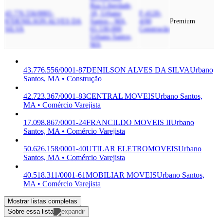
Rua Liberdade,
43.776.556/0001-
18, Urbano
F-4120-
87
DENILSON ALVES DA
Santos - MA,
4/00
Premium
SILVA
65.530-000
Construção
Urbano Santos,
MA
43.776.556/0001-87
DENILSON ALVES DA SILVA
Urbano
Santos, MA • Construção
42.723.367/0001-83
CENTRAL MOVEIS
Urbano Santos,
MA • Comércio Varejista
17.098.867/0001-24
FRANCILDO MOVEIS II
Urbano
Santos, MA • Comércio Varejista
50.626.158/0001-40
UTILAR ELETROMOVEIS
Urbano
Santos, MA • Comércio Varejista
40.518.311/0001-61
MOBILIAR MOVEIS
Urbano Santos,
MA • Comércio Varejista
Mostrar listas completas
Sobre essa lista