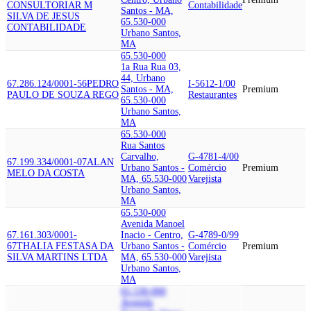
CONSULTORIA
R M
Contabilidade
Santos - MA,
SILVA DE JESUS
65.530-000
CONTABILIDADE
Urbano Santos,
MA
65.530-000
1a Rua Rua 03,
44, Urbano
67.286.124/0001-56
PEDRO
I-5612-1/00
Santos - MA,
Premium
PAULO DE SOUZA REGO
Restaurantes
65.530-000
Urbano Santos,
MA
65.530-000
Rua Santos
Carvalho,
G-4781-4/00
67.199.334/0001-07
ALAN
Urbano Santos -
Comércio
Premium
MELO DA COSTA
MA, 65.530-000
Varejista
Urbano Santos,
MA
65.530-000
Avenida Manoel
67.161.303/0001-
Inacio - Centro,
G-4789-0/99
67
THALIA FESTAS
A DA
Urbano Santos -
Comércio
Premium
SILVA MARTINS LTDA
MA, 65.530-000
Varejista
Urbano Santos,
MA
65.530-000
Avenida