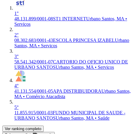
1°
48.131.899/0001-08
ST1 INTERNET
Urbano Santos, MA •
Serviços
2°
08.302.683/0001-43
ESCOLA PRINCESA IZABEL
Urbano
Santos, MA • Serviços
3°
58.541.342/0001-07
CARTORIO DO OFICIO UNICO DE
URBANO SANTOS
Urbano Santos, MA • Serviços
4°
41.131.554/0001-05
APA DISTRIBUIDORA
Urbano Santos,
MA • Comércio Atacadista
5°
11.855.915/0001-03
FUNDO MUNICIPAL DE SAUDE -
URBANO SANTOS
Urbano Santos, MA • Saúde
Ver ranking completo