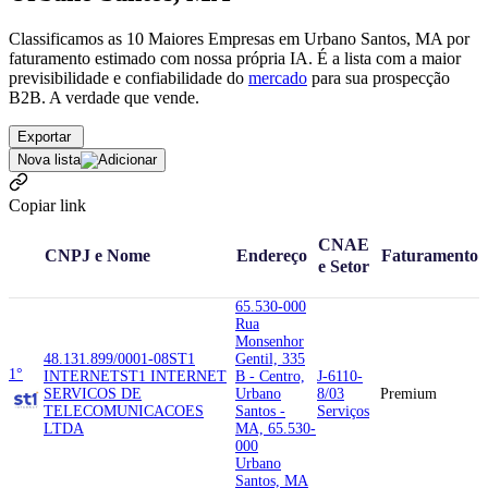
Classificamos as 10 Maiores Empresas em Urbano Santos, MA por
faturamento estimado com nossa própria IA. É a lista com a maior
previsibilidade e confiabilidade
do
mercado
para sua prospecção
B2B. A verdade que vende.
Exportar
Nova lista
Copiar link
CNAE
CNPJ e Nome
Endereço
Faturamento
e Setor
65.530-000
Rua
Monsenhor
48.131.899/0001-08
ST1
Gentil, 335
1°
INTERNET
ST1 INTERNET
B - Centro,
J-6110-
SERVICOS DE
Urbano
8/03
Premium
TELECOMUNICACOES
Santos -
Serviços
LTDA
MA, 65.530-
000
Urbano
Santos, MA