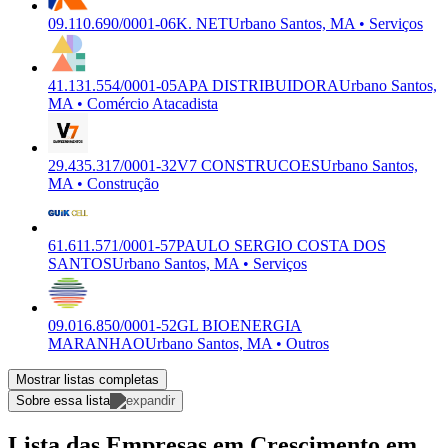
09.110.690/0001-06
K. NET
Urbano Santos, MA • Serviços
41.131.554/0001-05
APA DISTRIBUIDORA
Urbano Santos,
MA • Comércio Atacadista
29.435.317/0001-32
V7 CONSTRUCOES
Urbano Santos,
MA • Construção
61.611.571/0001-57
PAULO SERGIO COSTA DOS
SANTOS
Urbano Santos, MA • Serviços
09.016.850/0001-52
GL BIOENERGIA
MARANHAO
Urbano Santos, MA • Outros
Mostrar listas completas
Sobre essa lista
Lista das Empresas em Crescimento em