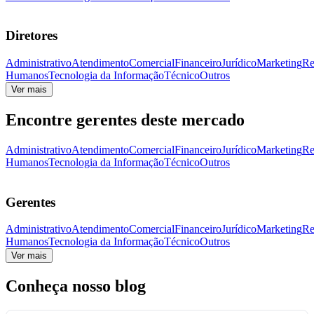
Diretores
Administrativo
Atendimento
Comercial
Financeiro
Jurídico
Marketing
Re
Humanos
Tecnologia da Informação
Técnico
Outros
Ver mais
Encontre gerentes deste mercado
Administrativo
Atendimento
Comercial
Financeiro
Jurídico
Marketing
Re
Humanos
Tecnologia da Informação
Técnico
Outros
Gerentes
Administrativo
Atendimento
Comercial
Financeiro
Jurídico
Marketing
Re
Humanos
Tecnologia da Informação
Técnico
Outros
Ver mais
Conheça nosso blog