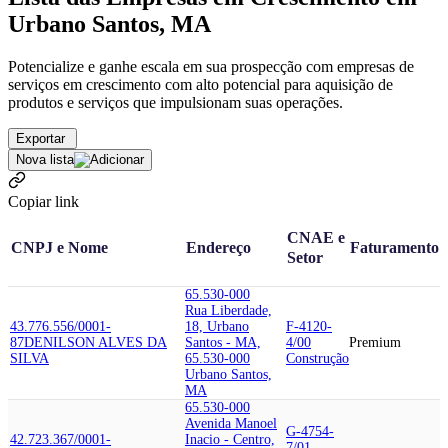
Urbano Santos, MA
Potencialize e ganhe escala em sua prospecção com empresas de
serviços em crescimento com alto potencial para aquisição de
produtos e serviços que impulsionam suas operações.
Exportar
Nova lista
Copiar link
CNAE e
CNPJ e Nome
Endereço
Faturamento
Setor
65.530-000
Rua Liberdade,
43.776.556/0001-
18, Urbano
F-4120-
87
DENILSON ALVES DA
Santos - MA,
4/00
Premium
SILVA
65.530-000
Construção
Urbano Santos,
MA
65.530-000
Avenida Manoel
G-4754-
42.723.367/0001-
Inacio - Centro,
7/01