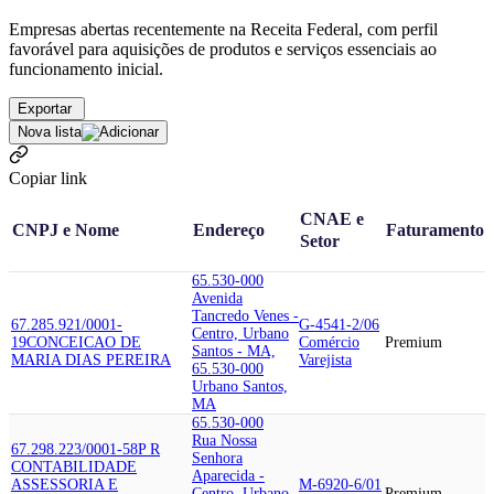
Empresas abertas recentemente na Receita Federal, com perfil
favorável para aquisições de produtos e serviços essenciais ao
funcionamento inicial.
Exportar
Nova lista
Copiar link
CNAE e
CNPJ e Nome
Endereço
Faturamento
Setor
65.530-000
Avenida
Tancredo Venes -
67.285.921/0001-
G-4541-2/06
Centro, Urbano
19
CONCEICAO DE
Comércio
Premium
Santos - MA,
MARIA DIAS PEREIRA
Varejista
65.530-000
Urbano Santos,
MA
65.530-000
Rua Nossa
67.298.223/0001-58
P R
Senhora
CONTABILIDADE
Aparecida -
ASSESSORIA E
M-6920-6/01
Centro, Urbano
Premium