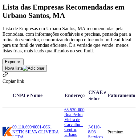
Lista das Empresas Recomendadas em
Urbano Santos, MA
Lista de Empresas em Urbano Santos, MA recomendadas pela
Econodata, com informações confiáveis e precisas, pensada para a
rotina do vendedor, economizando tempo e focando no Lead Ideal
para um funil de vendas eficiente. É a verdade que vende: menos
listas frias, mais leads qualificados no seu funil.
Exportar
Nova lista
Copiar link
CNAE e
CNPJ e Nome
Endereço
Faturamento
Setor
65.530-000
Rua Pedro
Vieira de
Carvalho -
09.110.690/0001-06
K.
J-6110-
Centro,
NET
K SILVA OLIVEIRA
8/03
Premium
Urbano
LTDA
Serviços