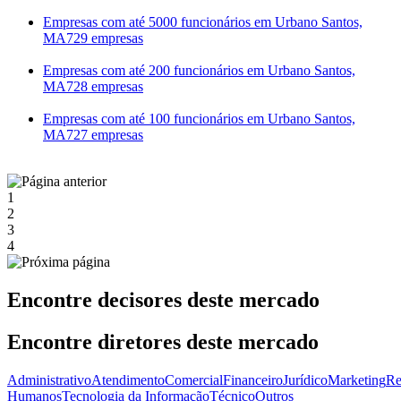
Empresas com até 5000 funcionários em Urbano Santos,
MA
729 empresas
Empresas com até 200 funcionários em Urbano Santos,
MA
728 empresas
Empresas com até 100 funcionários em Urbano Santos,
MA
727 empresas
1
2
3
4
Encontre decisores deste mercado
Encontre diretores deste mercado
Administrativo
Atendimento
Comercial
Financeiro
Jurídico
Marketing
Re
Humanos
Tecnologia da Informação
Técnico
Outros