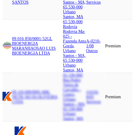
SANTOS
Santos - MA,
Serviços
65.530-000
Urbano
Santos, MA
65.530-000
Rodovia
Rodovia Ma-
025 -
09.016.850/0001-52
GL
Fazenda Anta
A-0210-
BIOENERGIA
Gorda,
1/08
Premium
MARANHAO
SAO LUIS
Urbano
Outros
BIOENERGIA LTDA
Santos - MA,
65.530-000
Urbano
Santos, MA
65.530-000
Rua Pedro
Vieira de
Carvalho -
09.110.690/0001-06
K.
J-6110-
Centro,
NET
K SILVA OLIVEIRA
8/03
Premium
Urbano
LTDA
Serviços
Santos - MA,
65.530-000
Urbano
Santos, MA