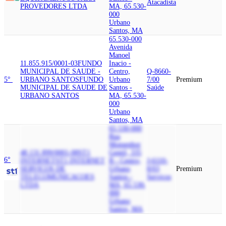
Atacadista
PROVEDORES LTDA
MA, 65.530-
000
Urbano
Santos, MA
65.530-000
Avenida
Manoel
11.855.915/0001-03
FUNDO
Inacio -
MUNICIPAL DE SAUDE -
Centro,
Q-8660-
5°
URBANO SANTOS
FUNDO
Urbano
7/00
Premium
MUNICIPAL DE SAUDE DE
Santos -
Saúde
URBANO SANTOS
MA, 65.530-
000
Urbano
Santos, MA
65.530-000
Rua
Monsenhor
48.131.899/0001-08
ST1
Gentil, 335
6°
INTERNET
ST1 INTERNET
B - Centro,
J-6110-
SERVICOS DE
Urbano
8/03
Premium
TELECOMUNICACOES
Santos -
Serviços
LTDA
MA, 65.530-
000
Urbano
Santos, MA