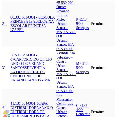
65.530-000
Outros
Povoado
Sitio do
08.302.683/0001-43
ESCOLA
Meio,
P-8513-
PRINCESA IZABEL
CAIXA
2°
Urbano
9/00
Premium
ESCOLAR PRINCESA
Santos -
Serviços
IZABEL
MA, 65.530-
000
Urbano
Santos, MA
65.530-000
Avenida Sao
58.541.342/0001-
Sebastiao -
07
CARTORIO DO OFICIO
Centro,
UNICO DE URBANO
M-6912-
Urbano
3°
SANTOS
SERVENTIA
5/00
Premium
Santos -
EXTRAJUDICIAL DO
Serviços
MA, 65.530-
OFICIO UNICO DE
000
URBANO SANTOS - MA
Urbano
Santos, MA
65.530-000
Rua
Monsenhor
41.131.554/0001-05
APA
Gentil, 335 -
G-4652-
4°
DISTRIBUIDORA
ARAUJO
Centro,
4/00
DISTRIBUIDORA DE
Urbano
Premium
Comércio
EQUIPAMENTOS PARA
Santos -