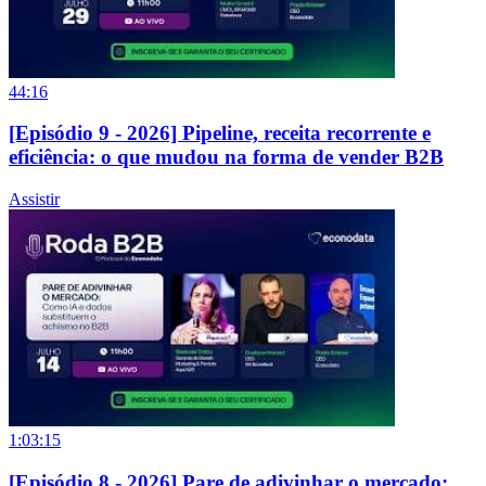
44:16
[Episódio 9 - 2026] Pipeline, receita recorrente e
eficiência: o que mudou na forma de vender B2B
Assistir
1:03:15
[Episódio 8 - 2026] Pare de adivinhar o mercado: