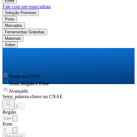
Entre
Fale com um especialista
Solução Premium
Porte
Mercados
Ferramentas Gratuitas
Materiais
Sobre
Nome ou CNPJ
Setor, Região e Porte
Avançado
Setor, palavra-chave ou CNAE
Região
Porte
Pesquisar