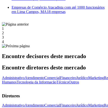
Empresas de Comércio Atacadista com até 1000 funcionários
em Lima Campos, MA
18 empresas
1
2
3
4
Encontre decisores deste mercado
Encontre diretores deste mercado
Administrativo
Atendimento
Comercial
Financeiro
Jurídico
Marketing
Re
Humanos
Tecnologia da Informação
Técnico
Outros
Diretores
Administrativo
Atendimento
Comercial
Financeiro
Jurídico
Marketing
Re