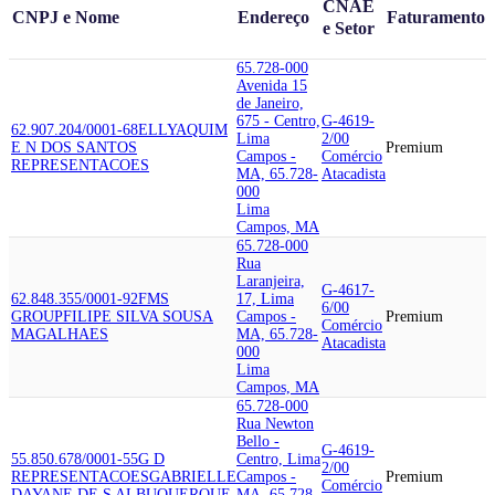
CNAE
CNPJ e Nome
Endereço
Faturamento
e Setor
65.728-000
Avenida 15
de Janeiro,
675 - Centro,
G-4619-
62.907.204/0001-68
ELLYAQUIM
Lima
2/00
E N DOS SANTOS
Premium
Campos -
Comércio
REPRESENTACOES
MA, 65.728-
Atacadista
000
Lima
Campos, MA
65.728-000
Rua
Laranjeira,
G-4617-
62.848.355/0001-92
FMS
17, Lima
6/00
GROUP
FILIPE SILVA SOUSA
Campos -
Premium
Comércio
MAGALHAES
MA, 65.728-
Atacadista
000
Lima
Campos, MA
65.728-000
Rua Newton
Bello -
G-4619-
55.850.678/0001-55
G D
Centro, Lima
2/00
REPRESENTACOES
GABRIELLE
Campos -
Premium
Comércio
DAYANE DE S ALBUQUERQUE
MA, 65.728-