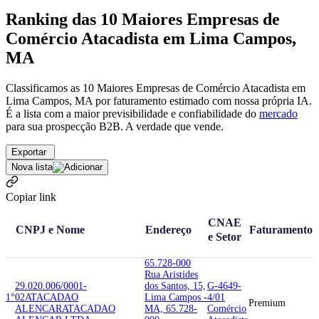
Ranking das 10 Maiores Empresas de
Comércio Atacadista em Lima Campos,
MA
Classificamos as 10 Maiores Empresas de Comércio Atacadista em
Lima Campos, MA por faturamento estimado com nossa própria IA.
É a lista com a maior previsibilidade e confiabilidade
do
mercado
para sua prospecção B2B. A verdade que vende.
Exportar
Nova lista
Copiar link
CNAE
CNPJ e Nome
Endereço
Faturamento
e Setor
65.728-000
Rua Aristides
29.020.006/0001-
dos Santos, 15,
G-4649-
1°
02
ATACADAO
Lima Campos -
4/01
Premium
ALENCAR
ATACADAO
MA, 65.728-
Comércio