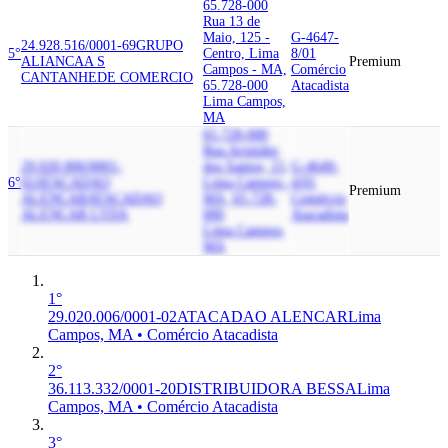
65.728-000
Rua 13 de
Maio, 125 -
G-4647-
24.928.516/0001-69
GRUPO
5°
Centro, Lima
8/01
ALIANCA
A S
Premium
Campos - MA,
Comércio
CANTANHEDE COMERCIO
65.728-000
Atacadista
Lima Campos,
MA
65.728-000
Rua Aristides
29.020.006/0001-
dos Santos, 15,
G-4649-
6°
02
ATACADAO
Lima Campos -
4/01
Premium
ALENCAR
ATACADAO
MA, 65.728-
Comércio
ALENCAR LTDA
000
Atacadista
Lima Campos,
MA
1°
29.020.006/0001-02
ATACADAO ALENCAR
Lima
Campos, MA • Comércio Atacadista
2°
36.113.332/0001-20
DISTRIBUIDORA BESSA
Lima
Campos, MA • Comércio Atacadista
3°