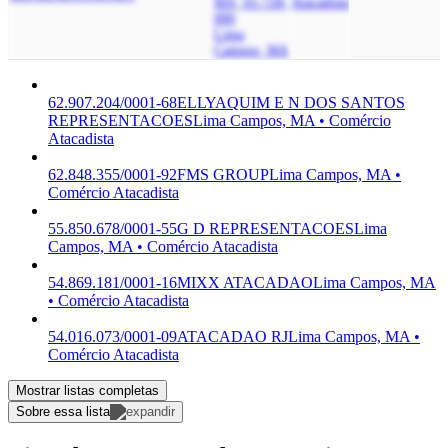
MA, 65.728-
Atacadista
000
Lima
Campos, MA
62.907.204/0001-68
ELLYAQUIM E N DOS SANTOS
REPRESENTACOES
Lima Campos, MA • Comércio
Atacadista
62.848.355/0001-92
FMS GROUP
Lima Campos, MA •
Comércio Atacadista
55.850.678/0001-55
G D REPRESENTACOES
Lima
Campos, MA • Comércio Atacadista
54.869.181/0001-16
MIXX ATACADAO
Lima Campos, MA
• Comércio Atacadista
54.016.073/0001-09
ATACADAO RJ
Lima Campos, MA •
Comércio Atacadista
Mostrar listas completas
Sobre essa lista