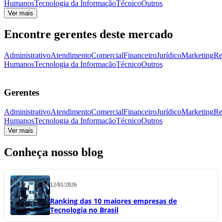
Humanos
Tecnologia da Informação
Técnico
Outros
Ver mais
Encontre gerentes deste mercado
Administrativo
Atendimento
Comercial
Financeiro
Jurídico
Marketing
Re
Humanos
Tecnologia da Informação
Técnico
Outros
Gerentes
Administrativo
Atendimento
Comercial
Financeiro
Jurídico
Marketing
Re
Humanos
Tecnologia da Informação
Técnico
Outros
Ver mais
Conheça nosso blog
12/01/2026
Ranking das 10 maiores empresas de
Tecnologia no Brasil