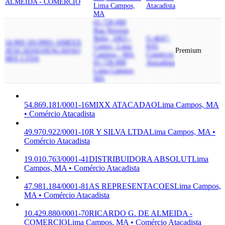
ALMEIDA - COMERCIO
Lima Campos,
Atacadista
MA
65.728-000
Rua Newton
Bello, 1063 -
G-4647-
54.869.181/0001-16
MIXX
Centro, Lima
8/01
ATACADAO
ATACADAO
Premium
Campos - MA,
Comércio
MIX LTDA
65.728-000
Atacadista
Lima Campos,
MA
54.869.181/0001-16
MIXX ATACADAO
Lima Campos, MA
• Comércio Atacadista
49.970.922/0001-10
R Y SILVA LTDA
Lima Campos, MA •
Comércio Atacadista
19.010.763/0001-41
DISTRIBUIDORA ABSOLUT
Lima
Campos, MA • Comércio Atacadista
47.981.184/0001-81
AS REPRESENTACOES
Lima Campos,
MA • Comércio Atacadista
10.429.880/0001-70
RICARDO G. DE ALMEIDA -
COMERCIO
Lima Campos, MA • Comércio Atacadista