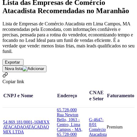
Lista das Empresas de Comércio
Atacadista Recomendadas no Maranhão
Lista de Empresas de Comércio Atacadista em Lima Campos, MA
recomendadas pela Econodata, com informações confiáveis e
precisas, pensada para a rotina do vendedor, economizando tempo e
focando no Lead Ideal para um funil de vendas eficiente. É a
verdade que vende: menos listas frias, mais leads qualificados no seu
funil.
Exportar
Nova lista
Copiar link
CNAE
CNPJ e Nome
Endereço
Faturamento
e Setor
65.728-000
Rua Newton
Bello, 1063 -
G-4647-
54.869.181/0001-16
MIXX
Centro, Lima
8/01
ATACADAO
ATACADAO
Premium
Campos - MA,
Comércio
MIX LTDA
65.728-000
Atacadista