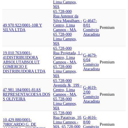
Lima Campos,
MA
65.728-000
Rua Antenor da
Silva Magalhaes -
G-4647-
49.970.922/0001-10
R Y
Centro, Lima
8/01
Premium
SILVA LTDA
Campos - MA,
Comércio
65.728-000
Atacadista
Lima Campos,
MA
65.728-000
19.010.763/0001-
Rua Projetada, 1 -
G-4679-
41
DISTRIBUIDORA
Centro, Lima
6/04
ABSOLUT
ABSOLUT
Campos - MA,
Premium
Comércio
COMERCIO E
65.728-000
Atacadista
DISTRIBUIDORA LTDA
Lima Campos,
MA
65.728-000
Avenida Jk, 199 -
G-4619-
47.981.184/0001-81
AS
Centro, Lima
2/00
REPRESENTACOES
A DOS
Campos - MA,
Premium
Comércio
S OLIVEIRA
65.728-000
Atacadista
Lima Campos,
MA
65.728-000
Rua Patativas, 10,
G-4616-
10.429.880/0001-
Lima Campos -
8/00
70
RICARDO G. DE
Premium
MA, 65.728-000
Comércio