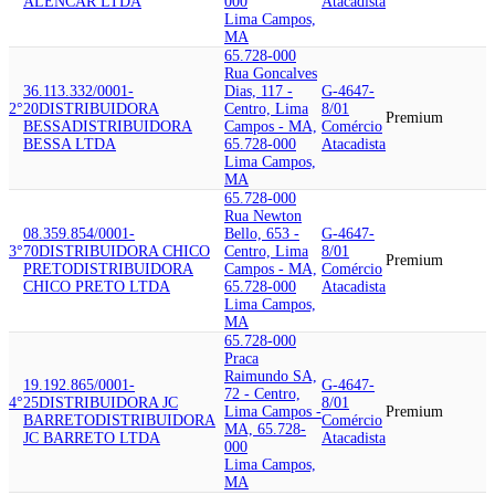
ALENCAR LTDA
000
Atacadista
Lima Campos,
MA
65.728-000
Rua Goncalves
36.113.332/0001-
Dias, 117 -
G-4647-
2°
20
DISTRIBUIDORA
Centro, Lima
8/01
Premium
BESSA
DISTRIBUIDORA
Campos - MA,
Comércio
BESSA LTDA
65.728-000
Atacadista
Lima Campos,
MA
65.728-000
Rua Newton
08.359.854/0001-
Bello, 653 -
G-4647-
3°
70
DISTRIBUIDORA CHICO
Centro, Lima
8/01
Premium
PRETO
DISTRIBUIDORA
Campos - MA,
Comércio
CHICO PRETO LTDA
65.728-000
Atacadista
Lima Campos,
MA
65.728-000
Praca
Raimundo SA,
19.192.865/0001-
G-4647-
72 - Centro,
4°
25
DISTRIBUIDORA JC
8/01
Lima Campos -
Premium
BARRETO
DISTRIBUIDORA
Comércio
MA, 65.728-
JC BARRETO LTDA
Atacadista
000
Lima Campos,
MA