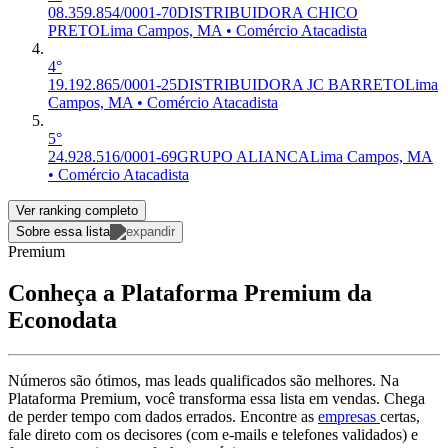
08.359.854/0001-70
DISTRIBUIDORA CHICO
PRETO
Lima Campos, MA • Comércio Atacadista
4°
19.192.865/0001-25
DISTRIBUIDORA JC BARRETO
Lima
Campos, MA • Comércio Atacadista
5°
24.928.516/0001-69
GRUPO ALIANCA
Lima Campos, MA
• Comércio Atacadista
Ver ranking completo
Sobre essa lista
Premium
Conheça a Plataforma Premium da
Econodata
Números são ótimos, mas leads qualificados são melhores. Na
Plataforma Premium, você transforma essa lista em vendas. Chega
de perder tempo com dados errados. Encontre as
empresas
certas,
fale direto com os decisores (com e-mails e telefones validados) e