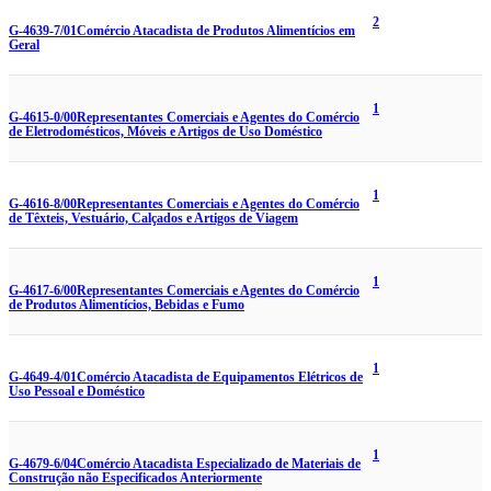
2
G-4639-7/01
Comércio Atacadista de Produtos Alimentícios em
Geral
1
G-4615-0/00
Representantes Comerciais e Agentes do Comércio
de Eletrodomésticos, Móveis e Artigos de Uso Doméstico
1
G-4616-8/00
Representantes Comerciais e Agentes do Comércio
de Têxteis, Vestuário, Calçados e Artigos de Viagem
1
G-4617-6/00
Representantes Comerciais e Agentes do Comércio
de Produtos Alimentícios, Bebidas e Fumo
1
G-4649-4/01
Comércio Atacadista de Equipamentos Elétricos de
Uso Pessoal e Doméstico
1
G-4679-6/04
Comércio Atacadista Especializado de Materiais de
Construção não Especificados Anteriormente