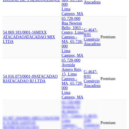
Atacadista
000
Lima
Campos, MA
65.728-000
Rua Newton
Bello, 1063 -
G-4647-
54.869.181/0001-16
MIXX
Centro, Lima
8/01
ATACADAO
ATACADAO MIX
Campos -
Premium
Comércio
LTDA
MA, 65.728-
Atacadista
000
Lima
Campos, MA
65.728-000
Avenida
Antero Reis,
G-4647-
15, Lima
54.016.073/0001-09
ATACADAO
8/01
Campos -
Premium
RJ
ATACADAO RJ LTDA
Comércio
MA, 65.728-
Atacadista
000
Lima
Campos, MA
65.728-000
Avenida 15
de Janeiro,
675 - Centro,
G-4619-
62.907.204/0001-68
ELLYAQUIM
Lima
2/00
E N DOS SANTOS
Premium
Campos -
Comércio
REPRESENTACOES