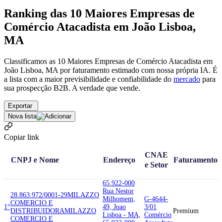
Ranking das 10 Maiores Empresas de
Comércio Atacadista em João Lisboa,
MA
Classificamos as 10 Maiores Empresas de Comércio Atacadista em
João Lisboa, MA por faturamento estimado com nossa própria IA. É
a lista com a maior previsibilidade e confiabilidade
do
mercado
para
sua prospecção B2B. A verdade que vende.
Exportar
Nova lista
Copiar link
CNAE
CNPJ e Nome
Endereço
Faturamento
e Setor
65.922-000
Rua Nestor
28.863.972/0001-29
MILAZZO
Milhomem,
G-4644-
COMERCIO E
1°
49, Joao
3/01
DISTRIBUIDORA
MILAZZO
Premium
Lisboa - MA,
Comércio
COMERCIO E