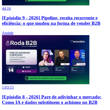
44:16
[Episódio 9 - 2026] Pipeline, receita recorrente e
eficiência: o que mudou na forma de vender B2B
Assistir
1:03:15
[Episódio 8 - 2026] Pare de adivinhar o mercado:
Como IA e dados substituem o achismo no B2B