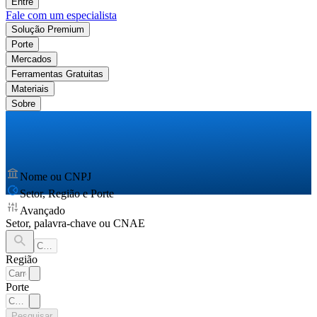
Entre
Fale com um especialista
Solução Premium
Porte
Mercados
Ferramentas Gratuitas
Materiais
Sobre
Nome ou CNPJ
Setor, Região e Porte
Avançado
Setor, palavra-chave ou CNAE
Região
Porte
Pesquisar