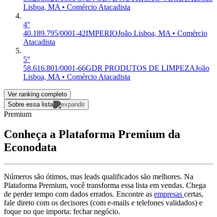
Lisboa, MA • Comércio Atacadista
4°
40.189.795/0001-42
IMPERIO
João Lisboa, MA • Comércio
Atacadista
5°
58.616.801/0001-66
GDR PRODUTOS DE LIMPEZA
João
Lisboa, MA • Comércio Atacadista
Ver ranking completo
Sobre essa lista
Premium
Conheça a Plataforma Premium da
Econodata
Números são ótimos, mas leads qualificados são melhores. Na
Plataforma Premium, você transforma essa lista em vendas. Chega
de perder tempo com dados errados. Encontre as
empresas
certas,
fale direto com os decisores (com e-mails e telefones validados) e
foque no que importa: fechar negócio.