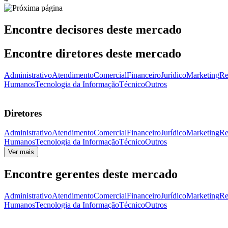
Encontre decisores deste mercado
Encontre diretores deste mercado
Administrativo
Atendimento
Comercial
Financeiro
Jurídico
Marketing
Re
Humanos
Tecnologia da Informação
Técnico
Outros
Diretores
Administrativo
Atendimento
Comercial
Financeiro
Jurídico
Marketing
Re
Humanos
Tecnologia da Informação
Técnico
Outros
Ver mais
Encontre gerentes deste mercado
Administrativo
Atendimento
Comercial
Financeiro
Jurídico
Marketing
Re
Humanos
Tecnologia da Informação
Técnico
Outros