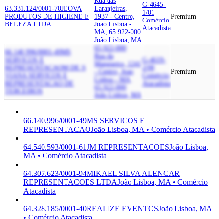
Rua das
G-4645-
63.331.124/0001-70
JEOVA
Laranjeiras,
1/01
PRODUTOS DE HIGIENE E
1937 - Centro,
Premium
Comércio
BELEZA LTDA
Joao Lisboa -
Atacadista
MA, 65.922-000
João Lisboa, MA
65.922-000
66.140.996/0001-49
MS
Rua da
SERVICOS E
G-4619-
Mangueira, 1241
REPRESENTACAO
M DE S
2/00
- Centro, Joao
Premium
VIANA SERVICOS E
Comércio
Lisboa - MA,
REPRESENTACAO DE
Atacadista
65.922-000
TERCEIROS
João Lisboa, MA
66.140.996/0001-49
MS SERVICOS E
REPRESENTACAO
João Lisboa, MA • Comércio Atacadista
64.540.593/0001-61
JM REPRESENTACOES
João Lisboa,
MA • Comércio Atacadista
64.307.623/0001-94
MIKAEL SILVA ALENCAR
REPRESENTACOES LTDA
João Lisboa, MA • Comércio
Atacadista
64.328.185/0001-40
REALIZE EVENTOS
João Lisboa, MA
• Comércio Atacadista