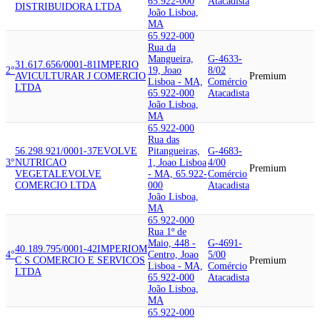
65.922-000
Atacadista
DISTRIBUIDORA LTDA
João Lisboa,
MA
65.922-000
Rua da
Mangueira,
G-4633-
31.617.656/0001-81
IMPERIO
2°
19, Joao
8/02
AVICULTURA
R J COMERCIO
Premium
Lisboa - MA,
Comércio
LTDA
65.922-000
Atacadista
João Lisboa,
MA
65.922-000
Rua das
56.298.921/0001-37
EVOLVE
Pitangueiras,
G-4683-
3°
NUTRICAO
1, Joao Lisboa
4/00
Premium
VEGETAL
EVOLVE
- MA, 65.922-
Comércio
COMERCIO LTDA
000
Atacadista
João Lisboa,
MA
65.922-000
Rua 1º de
Maio, 448 -
G-4691-
40.189.795/0001-42
IMPERIO
M
4°
Centro, Joao
5/00
C S COMERCIO E SERVICOS
Premium
Lisboa - MA,
Comércio
LTDA
65.922-000
Atacadista
João Lisboa,
MA
65.922-000