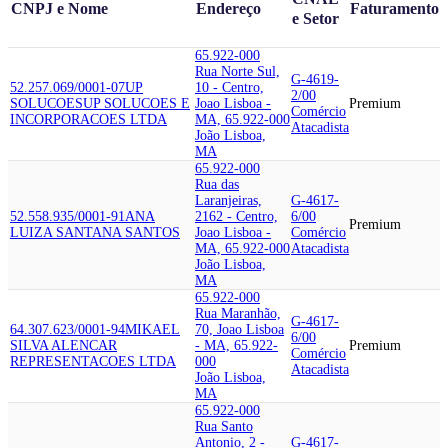
CNPJ e Nome
Endereço
Faturamento
e Setor
65.922-000
Rua Norte Sul,
G-4619-
52.257.069/0001-07
UP
10 - Centro,
2/00
SOLUCOES
UP SOLUCOES E
Joao Lisboa -
Premium
Comércio
INCORPORACOES LTDA
MA, 65.922-000
Atacadista
João Lisboa,
MA
65.922-000
Rua das
Laranjeiras,
G-4617-
52.558.935/0001-91
ANA
2162 - Centro,
6/00
Premium
LUIZA SANTANA SANTOS
Joao Lisboa -
Comércio
MA, 65.922-000
Atacadista
João Lisboa,
MA
65.922-000
Rua Maranhão,
G-4617-
64.307.623/0001-94
MIKAEL
70, Joao Lisboa
6/00
SILVA ALENCAR
- MA, 65.922-
Premium
Comércio
REPRESENTACOES LTDA
000
Atacadista
João Lisboa,
MA
65.922-000
Rua Santo
Antonio, 2 -
G-4617-