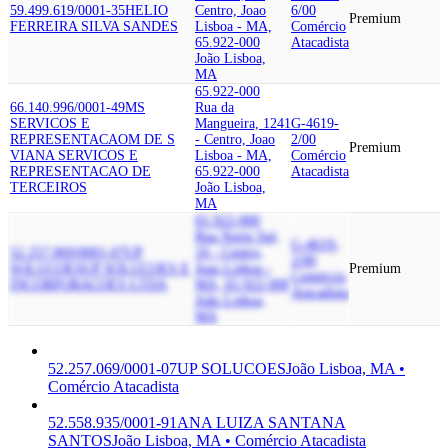
59.499.619/0001-35
HELIO
Centro, Joao
6/00
Premium
FERREIRA SILVA SANDES
Lisboa - MA,
Comércio
65.922-000
Atacadista
João Lisboa,
MA
65.922-000
66.140.996/0001-49
MS
Rua da
SERVICOS E
Mangueira, 1241
G-4619-
REPRESENTACAO
M DE S
- Centro, Joao
2/00
Premium
VIANA SERVICOS E
Lisboa - MA,
Comércio
REPRESENTACAO DE
65.922-000
Atacadista
TERCEIROS
João Lisboa,
MA
65.922-000
Rua Norte Sul,
G-4619-
52.257.069/0001-07
UP
10 - Centro,
2/00
SOLUCOES
UP SOLUCOES E
Joao Lisboa -
Premium
Comércio
INCORPORACOES LTDA
MA, 65.922-000
Atacadista
João Lisboa,
MA
52.257.069/0001-07
UP SOLUCOES
João Lisboa, MA •
Comércio Atacadista
52.558.935/0001-91
ANA LUIZA SANTANA
SANTOS
João Lisboa, MA • Comércio Atacadista