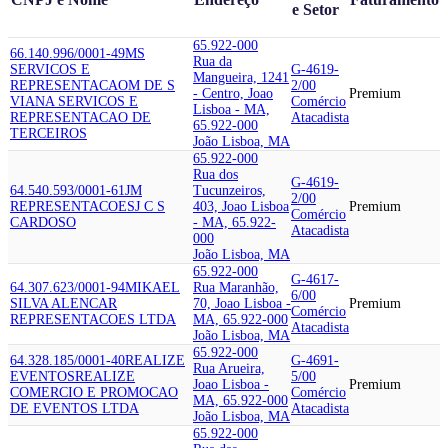
e Setor
65.922-000
66.140.996/0001-49
MS
Rua da
SERVICOS E
G-4619-
Mangueira, 1241
REPRESENTACAO
M DE S
2/00
- Centro, Joao
Premium
VIANA SERVICOS E
Comércio
Lisboa - MA,
REPRESENTACAO DE
Atacadista
65.922-000
TERCEIROS
João Lisboa, MA
65.922-000
Rua dos
G-4619-
64.540.593/0001-61
JM
Tucunzeiros,
2/00
REPRESENTACOES
J C S
403, Joao Lisboa
Premium
Comércio
CARDOSO
- MA, 65.922-
Atacadista
000
João Lisboa, MA
65.922-000
G-4617-
64.307.623/0001-94
MIKAEL
Rua Maranhão,
6/00
SILVA ALENCAR
70, Joao Lisboa -
Premium
Comércio
REPRESENTACOES LTDA
MA, 65.922-000
Atacadista
João Lisboa, MA
65.922-000
64.328.185/0001-40
REALIZE
G-4691-
Rua Arueira,
EVENTOS
REALIZE
5/00
Joao Lisboa -
Premium
COMERCIO E PROMOCAO
Comércio
MA, 65.922-000
DE EVENTOS LTDA
Atacadista
João Lisboa, MA
65.922-000