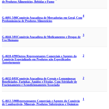
de Produtos Alimentícios, Bebidas e Fumo
4
G-4691-5/00
Comércio Atacadista de Mercadorias em Geral, Com
Predominância de Produtos Alimentícios
3
G-4644-3/01
Comércio Atacadista de Medicamentos e Drogas de
Uso Humano
2
G-4618-4/99
Outros Representantes Comerciais e Agentes do
Comércio Especializado em Produtos não Especificados
Anteriormente
2
G-4632-0/03
Comércio Atacadista de Cereais e Leguminosas
Beneficiados, Farinhas, Amidos e Féculas, Com Atividade de
Fracionamento e Acondicionamento Associada
1
G-4612-5/00
Representantes Comerciais e Agentes do Comércio
de Combustíveis, Minerais, Produtos Siderúrgicos e Químicos