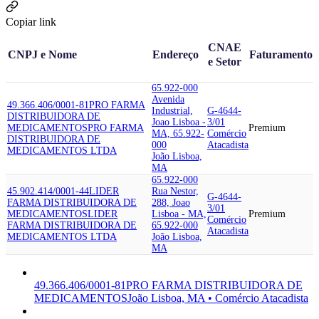
Copiar link
CNAE
CNPJ e Nome
Endereço
Faturamento
e Setor
65.922-000
Avenida
49.366.406/0001-81
PRO FARMA
Industrial,
G-4644-
DISTRIBUIDORA DE
Joao Lisboa -
3/01
MEDICAMENTOS
PRO FARMA
Premium
MA, 65.922-
Comércio
DISTRIBUIDORA DE
000
Atacadista
MEDICAMENTOS LTDA
João Lisboa,
MA
65.922-000
45.902.414/0001-44
LIDER
Rua Nestor,
G-4644-
FARMA DISTRIBUIDORA DE
288, Joao
3/01
MEDICAMENTOS
LIDER
Lisboa - MA,
Premium
Comércio
FARMA DISTRIBUIDORA DE
65.922-000
Atacadista
MEDICAMENTOS LTDA
João Lisboa,
MA
49.366.406/0001-81
PRO FARMA DISTRIBUIDORA DE
MEDICAMENTOS
João Lisboa, MA • Comércio Atacadista