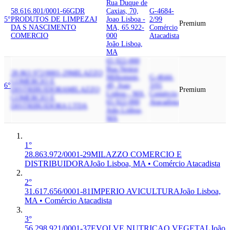
Rua Duque de
58.616.801/0001-66
GDR
Caxias, 70,
G-4684-
5°
PRODUTOS DE LIMPEZA
J
Joao Lisboa -
2/99
Premium
DA S NASCIMENTO
MA, 65.922-
Comércio
COMERCIO
000
Atacadista
João Lisboa,
MA
65.922-000
Rua Nestor
28.863.972/0001-29
MILAZZO
Milhomem,
G-4644-
COMERCIO E
6°
49, Joao
3/01
DISTRIBUIDORA
MILAZZO
Premium
Lisboa - MA,
Comércio
COMERCIO E
65.922-000
Atacadista
DISTRIBUIDORA LTDA
João Lisboa,
MA
1°
28.863.972/0001-29
MILAZZO COMERCIO E
DISTRIBUIDORA
João Lisboa, MA • Comércio Atacadista
2°
31.617.656/0001-81
IMPERIO AVICULTURA
João Lisboa,
MA • Comércio Atacadista
3°
56.298.921/0001-37
EVOLVE NUTRICAO VEGETAL
João