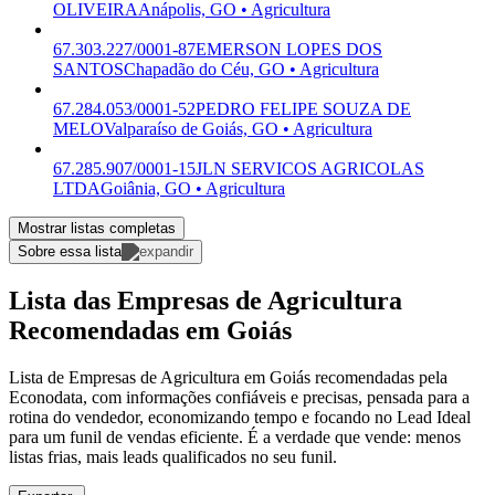
OLIVEIRA
Anápolis, GO • Agricultura
67.303.227/0001-87
EMERSON LOPES DOS
SANTOS
Chapadão do Céu, GO • Agricultura
67.284.053/0001-52
PEDRO FELIPE SOUZA DE
MELO
Valparaíso de Goiás, GO • Agricultura
67.285.907/0001-15
JLN SERVICOS AGRICOLAS
LTDA
Goiânia, GO • Agricultura
Mostrar listas completas
Sobre essa lista
Lista das Empresas de Agricultura
Recomendadas em Goiás
Lista de Empresas de Agricultura em Goiás recomendadas pela
Econodata, com informações confiáveis e precisas, pensada para a
rotina do vendedor, economizando tempo e focando no Lead Ideal
para um funil de vendas eficiente. É a verdade que vende: menos
listas frias, mais leads qualificados no seu funil.