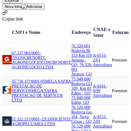
Exportar
Nova lista
Copiar link
CNAE e
CNPJ e Nome
Endereço
Faturam
Setor
76.320-001
Rodovia Br
67.237.901/0001-
153 Km 110,
A-0151-
72
CONCRENORTE
Jaragua -
2/01
Premium
AGRONEGOCIO
CONCRENORTE
GO, 76.320-
Agricultura
AGRONEGOCIO LTDA
001
Jaraguá, GO
75.940-000
55.718.117/0001-05
MEGA SAFRA
Rodovia GO
PRESTACAO DE
A-0161-
320, Km 02,
SERVICOS
MEGA SAFRA
0/99
Premium
Edeia - GO,
PRESTACAO DE SERVICOS
Agricultura
75.940-000
LTDA
Edéia, GO
76.520-000
Rodovia Go-
164, Nova
A-0151-
52.322.215/0001-22
CONSCIENTE
Crixas - GO,
2/01
Premium
AGROPECUARIA LTDA
76.520-000
Agricultura
Nova Crixás,