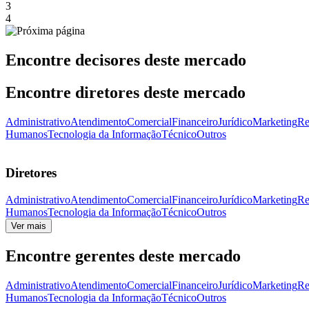
3
4
Encontre decisores deste mercado
Encontre diretores deste mercado
Administrativo
Atendimento
Comercial
Financeiro
Jurídico
Marketing
Re
Humanos
Tecnologia da Informação
Técnico
Outros
Diretores
Administrativo
Atendimento
Comercial
Financeiro
Jurídico
Marketing
Re
Humanos
Tecnologia da Informação
Técnico
Outros
Ver mais
Encontre gerentes deste mercado
Administrativo
Atendimento
Comercial
Financeiro
Jurídico
Marketing
Re
Humanos
Tecnologia da Informação
Técnico
Outros