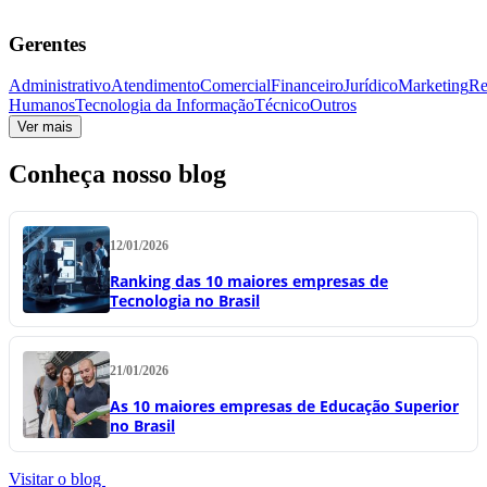
Gerentes
Administrativo
Atendimento
Comercial
Financeiro
Jurídico
Marketing
Re
Humanos
Tecnologia da Informação
Técnico
Outros
Ver mais
Conheça nosso blog
12/01/2026
Ranking das 10 maiores empresas de
Tecnologia no Brasil
21/01/2026
As 10 maiores empresas de Educação Superior
no Brasil
Visitar o blog