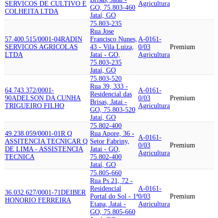
SERVICOS DE CULTIVO E
Agricultura
GO, 75.803-460
COLHEITA LTDA
Jataí, GO
75.803-235
Rua Jose
57.400.515/0001-04
RADIN
Francisco Nunes,
A-0161-
SERVICOS AGRICOLAS
43 - Vila Luiza,
0/03
Premium
LTDA
Jatai - GO,
Agricultura
75.803-235
Jataí, GO
75.803-520
Rua 39, 333 -
64.743.372/0001-
A-0161-
Residencial das
90
ADELSON DA CUNHA
0/03
Premium
Brisas, Jatai -
TRIGUEIRO FILHO
Agricultura
GO, 75.803-520
Jataí, GO
75.802-400
49.238.059/0001-01
R Q
Rua Apore, 36 -
A-0161-
ASSITENCIA TECNICA
R Q
Setor Fabriny,
0/03
Premium
DE LIMA - ASSISTENCIA
Jatai - GO,
Agricultura
TECNICA
75.802-400
Jataí, GO
75.805-660
Rua Ps 21, 72 -
Residencial
A-0161-
36.032.627/0001-71
DEIBER
Portal do Sol - 1ª
0/03
Premium
HONORIO FERREIRA
Etapa, Jatai -
Agricultura
GO, 75.805-660