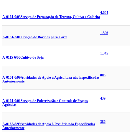
4.694
A-0161-0/03
Serviço de Preparação de Terreno, Cultivo e Colheita
1.596
A-0151-2/01
Criação de Bovinos para Corte
1.345
A-0115-6/00
Cultivo de Soja
805
A-0161-0/99
Atividades de Apoio à Agricultura não Especificadas
Anteriormente
439
A-0161-0/01
Serviço de Pulverização e Controle de Pragas
Agrícolas
386
A-0162-8/99
Atividades de Apoio à Pecuária não Especificadas
Anteriormente