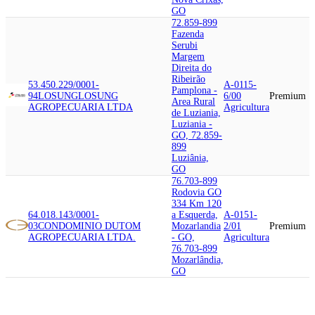
GO
72.859-899
Fazenda
Serubi
Margem
Direita do
Ribeirão
53.450.229/0001-
A-0115-
Pamplona -
94
LOSUNG
LOSUNG
6/00
Premium
Area Rural
AGROPECUARIA LTDA
Agricultura
de Luziania,
Luziania -
GO, 72.859-
899
Luziânia,
GO
76.703-899
Rodovia GO
334 Km 120
64.018.143/0001-
a Esquerda,
A-0151-
03
CONDOMINIO DUTOM
Mozarlandia
2/01
Premium
AGROPECUARIA LTDA.
- GO,
Agricultura
76.703-899
Mozarlândia,
GO
76.320-001
Rodovia Br
67.237.901/0001-
153 Km 110,
A-0151-
72
CONCRENORTE