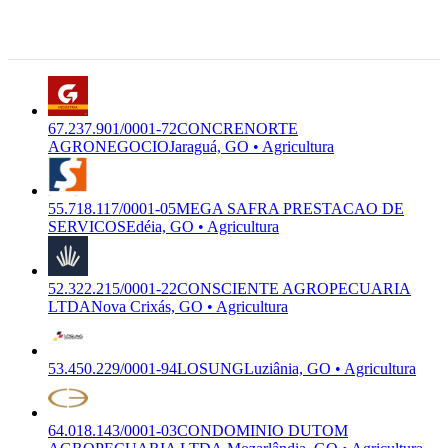
Jaragua -
2/01
Premium
AGRONEGOCIO
CONCRENORTE
GO, 76.320-
Agricultura
AGRONEGOCIO LTDA
001
Jaraguá, GO
67.237.901/0001-72
CONCRENORTE
AGRONEGOCIO
Jaraguá, GO • Agricultura
55.718.117/0001-05
MEGA SAFRA PRESTACAO DE
SERVICOS
Edéia, GO • Agricultura
52.322.215/0001-22
CONSCIENTE AGROPECUARIA
LTDA
Nova Crixás, GO • Agricultura
53.450.229/0001-94
LOSUNG
Luziânia, GO • Agricultura
64.018.143/0001-03
CONDOMINIO DUTOM