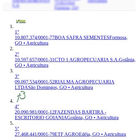
SAFRA SEMENTES
Agricultura
73.813-014
S.A
Formosa, GO
1°
10.807.374/0001-77
BOA SAFRA SEMENTES
Formosa,
GO • Agricultura
2°
10.597.657/0001-31
CTO 1 AGROPECUARIA S.A.
Goiânia,
GO • Agricultura
3°
09.097.534/0001-52
RIALMA AGROPECUARIA
LTDA
São Domingos, GO • Agricultura
4°
20.090.981/0001-12
FAZENDAS BARTIRA -
ESCRITORIO GOIANIA
Goiânia, GO • Agricultura
5°
27.468.441/0001-79
ETF AGRO
Edéia, GO • Agricultura