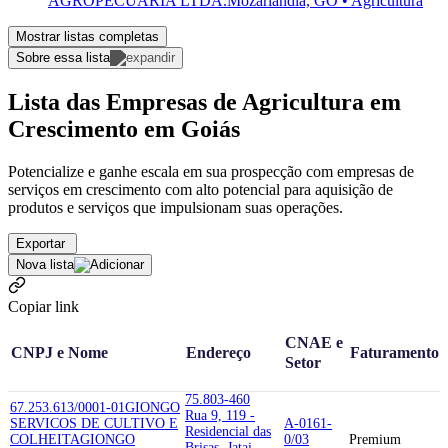
AGROPECUARIA LTDA.
Mozarlândia, GO • Agricultura
Mostrar listas completas
Sobre essa lista
Lista das Empresas de Agricultura em
Crescimento em Goiás
Potencialize e ganhe escala em sua prospecção com empresas de
serviços em crescimento com alto potencial para aquisição de
produtos e serviços que impulsionam suas operações.
Exportar
Nova lista
Copiar link
CNAE e
CNPJ e Nome
Endereço
Faturamento
Setor
75.803-460
67.253.613/0001-01
GIONGO
Rua 9, 119 -
SERVICOS DE CULTIVO E
A-0161-
Residencial das
COLHEITA
GIONGO
0/03
Premium
Brisas, Jatai -