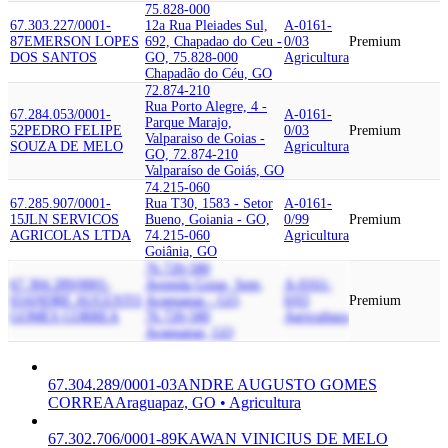
75.828-000
67.303.227/0001-
12a Rua Pleiades Sul,
A-0161-
87
EMERSON LOPES
692, Chapadao do Ceu -
0/03
Premium
DOS SANTOS
GO, 75.828-000
Agricultura
Chapadão do Céu, GO
72.874-210
Rua Porto Alegre, 4 -
67.284.053/0001-
A-0161-
Parque Marajo,
52
PEDRO FELIPE
0/03
Premium
Valparaiso de Goias -
SOUZA DE MELO
Agricultura
GO, 72.874-210
Valparaíso de Goiás, GO
74.215-060
67.285.907/0001-
Rua T30, 1583 - Setor
A-0161-
15
JLN SERVICOS
Bueno, Goiania - GO,
0/99
Premium
AGRICOLAS LTDA
74.215-060
Agricultura
Goiânia, GO
76.720-580
67.304.289/0001-
Avenida Goias, Sem,
A-0161-
03
ANDRE AUGUSTO
Araguapaz - GO,
0/03
Premium
GOMES CORREA
76.720-580
Agricultura
Araguapaz, GO
67.304.289/0001-03
ANDRE AUGUSTO GOMES
CORREA
Araguapaz, GO • Agricultura
67.302.706/0001-89
KAWAN VINICIUS DE MELO