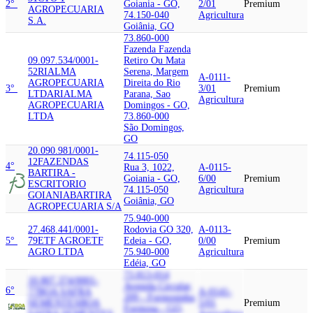
2°
Goiania - GO,
2/01
Premium
AGROPECUARIA
74.150-040
Agricultura
S.A.
Goiânia, GO
73.860-000
Fazenda Fazenda
09.097.534/0001-
Retiro Ou Mata
52
RIALMA
Serena, Margem
A-0111-
AGROPECUARIA
Direita do Rio
3°
3/01
Premium
LTDA
RIALMA
Parana, Sao
Agricultura
AGROPECUARIA
Domingos - GO,
LTDA
73.860-000
São Domingos,
GO
20.090.981/0001-
74.115-050
12
FAZENDAS
4°
Rua 3, 1022,
A-0115-
BARTIRA -
Goiania - GO,
6/00
Premium
ESCRITORIO
74.115-050
Agricultura
GOIANIA
BARTIRA
Goiânia, GO
AGROPECUARIA S/A
75.940-000
27.468.441/0001-
Rodovia GO 320,
A-0113-
5°
79
ETF AGRO
ETF
Edeia - GO,
0/00
Premium
AGRO LTDA
75.940-000
Agricultura
Edéia, GO
73.813-014
10.807.374/0001-
Avenida Circular,
6°
77
BOA SAFRA
A-0141-
209 - Formosinha,
SEMENTES
BOA
5/01
Premium
Formosa - GO,