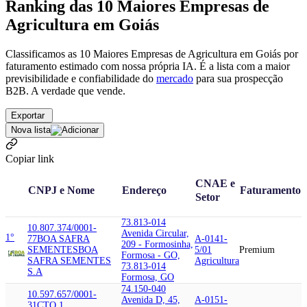
Ranking das 10 Maiores Empresas de
Agricultura em Goiás
Classificamos as 10 Maiores Empresas de Agricultura em Goiás por
faturamento estimado com nossa própria IA. É a lista com a maior
previsibilidade e confiabilidade
do
mercado
para sua prospecção
B2B. A verdade que vende.
Exportar
Nova lista
Copiar link
CNAE e
CNPJ e Nome
Endereço
Faturamento
Setor
73.813-014
10.807.374/0001-
Avenida Circular,
1°
77
BOA SAFRA
A-0141-
209 - Formosinha,
SEMENTES
BOA
5/01
Premium
Formosa - GO,
SAFRA SEMENTES
Agricultura
73.813-014
S.A
Formosa, GO
74.150-040
10.597.657/0001-
Avenida D, 45,
A-0151-
31
CTO 1