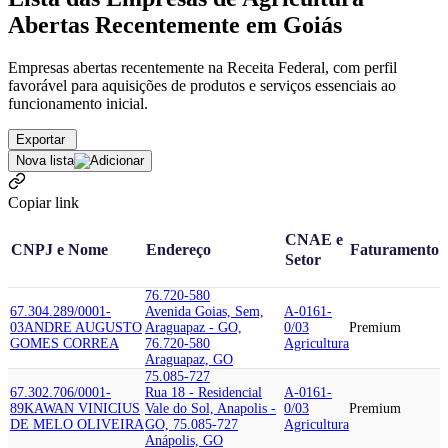
Abertas Recentemente em Goiás
Empresas abertas recentemente na Receita Federal, com perfil
favorável para aquisições de produtos e serviços essenciais ao
funcionamento inicial.
Exportar
Nova lista
Copiar link
CNAE e
CNPJ e Nome
Endereço
Faturamento
Setor
76.720-580
67.304.289/0001-
Avenida Goias, Sem,
A-0161-
03
ANDRE AUGUSTO
Araguapaz - GO,
0/03
Premium
GOMES CORREA
76.720-580
Agricultura
Araguapaz, GO
75.085-727
67.302.706/0001-
Rua 18 - Residencial
A-0161-
89
KAWAN VINICIUS
Vale do Sol, Anapolis -
0/03
Premium
DE MELO OLIVEIRA
GO, 75.085-727
Agricultura
Anápolis, GO