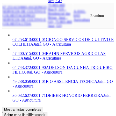
Jataí, GO
75.803-460
67.253.613/0001-01
GIONGO
Rua 9, 119 -
SERVICOS DE CULTIVO E
A-0161-
Residencial das
COLHEITA
GIONGO
0/03
Premium
Brisas, Jatai -
SERVICOS DE CULTIVO E
Agricultura
GO, 75.803-460
COLHEITA LTDA
Jataí, GO
67.253.613/0001-01
GIONGO SERVICOS DE CULTIVO E
COLHEITA
Jataí, GO • Agricultura
57.400.515/0001-04
RADIN SERVICOS AGRICOLAS
LTDA
Jataí, GO • Agricultura
64.743.372/0001-90
ADELSON DA CUNHA TRIGUEIRO
FILHO
Jataí, GO • Agricultura
49.238.059/0001-01
R Q ASSITENCIA TECNICA
Jataí, GO
• Agricultura
36.032.627/0001-71
DEIBER HONORIO FERREIRA
Jataí,
GO • Agricultura
Mostrar listas completas
Sobre essa lista