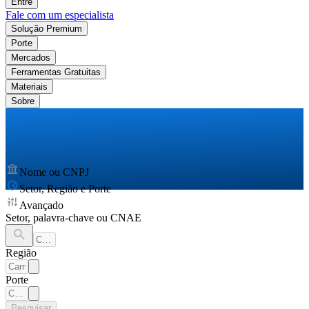
Entre
Fale com um especialista
Solução Premium
Porte
Mercados
Ferramentas Gratuitas
Materiais
Sobre
Nome ou CNPJ
Setor, Região e Porte
Avançado
Setor, palavra-chave ou CNAE
Região
Porte
Pesquisar