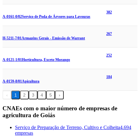
382
A-0161-0/02
Serviço de Poda de Árvores para Lavouras
267
H-5211-7/01
Armazéns Gerais - Emissão de Warrant
252
A-0121-1/01
Horticultura, Exceto Morango
184
A-0159-8/01
Apicultura
‹
1
2
3
4
5
›
CNAEs com o maior número de empresas de
agricultura de Goiás
Serviço de Preparação de Terreno, Cultivo e Colheita
4.694
empresas