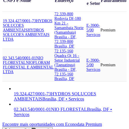
CNPJ e Nome
Endereço
Faturamento
e Setor
72.339-800
Rodovia Df-180
19.324.427/0001-73
HYDROS
Km 21 -
SOLUCOES
E-3900-
Samambaia Norte
AMBIENTAIS
HYDROS
5/00
Premium
(Samambaia)
SOLUCOES AMBIENTAIS
Serviços
Brasilia - DF,
LTDA
72.339-800
Brasília, DF
72.135-160
Quadra Qi 16 -
02.343.540/0001-01
NIO
Setor Industrial
E-3900-
FLORESTAL
NIOFLORAM
(Taguatinga)
5/00
Premium
FLORESTAL E AMBIENTAL
Brasilia - DF,
Serviços
LTDA
72.135-160
Brasília, DF
19.324.427/0001-73
HYDROS SOLUCOES
AMBIENTAIS
Brasília, DF • Serviços
02.343.540/0001-01
NIO FLORESTAL
Brasília, DF •
Serviços
Encontre mais oportunidades com Econodata Premium