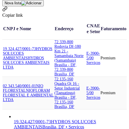
Nova lista
Copiar link
CNAE
CNPJ e Nome
Endereço
Faturamento
e Setor
72.339-800
Rodovia Df-180
19.324.427/0001-73
HYDROS
Km 21 -
SOLUCOES
E-3900-
Samambaia Norte
AMBIENTAIS
HYDROS
5/00
Premium
(Samambaia)
SOLUCOES AMBIENTAIS
Serviços
Brasilia - DF,
LTDA
72.339-800
Brasília, DF
72.135-160
Quadra Qi 16 -
02.343.540/0001-01
NIO
Setor Industrial
E-3900-
FLORESTAL
NIOFLORAM
(Taguatinga)
5/00
Premium
FLORESTAL E AMBIENTAL
Brasilia - DF,
Serviços
LTDA
72.135-160
Brasília, DF
19.324.427/0001-73
HYDROS SOLUCOES
AMBIENTAIS
Brasília, DF • Serviços