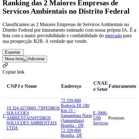
Ranking das 2 Maiores Empresas de
Servicos Ambientais no Distrito Federal
Classificamos as 2 Maiores Empresas de Servicos Ambientais no
Distrito Federal por faturamento estimado com nossa própria IA. É a
lista com a maior previsibilidade e confiabilidade
do
mercado
para
sua prospecção B2B. A verdade que vende.
Exportar
Nova lista
Copiar link
CNAE
CNPJ e Nome
Endereço
Faturamento
e Setor
72.339-800
Rodovia Df-180
19.324.427/0001-73
HYDROS
Km 21 -
SOLUCOES
E-3900-
1°
Samambaia Norte
AMBIENTAIS
HYDROS
5/00
Premium
(Samambaia)
SOLUCOES AMBIENTAIS
Serviços
Brasilia - DF,
LTDA
72.339-800
Brasília, DF