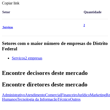
Copiar link
Setor
Quantidade
2
Serviços
Setores com o maior número de empresas do Distrito
Federal
Serviços
2 empresas
Encontre decisores deste mercado
Encontre diretores deste mercado
Administrativo
Atendimento
Comercial
Financeiro
Jurídico
Marketing
Re
Humanos
Tecnologia da Informação
Técnico
Outros