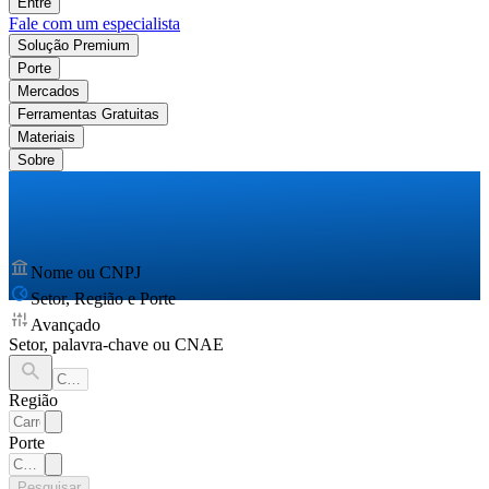
Entre
Fale com um especialista
Solução Premium
Porte
Mercados
Ferramentas Gratuitas
Materiais
Sobre
Nome ou CNPJ
Setor, Região e Porte
Avançado
Setor, palavra-chave ou CNAE
Região
Porte
Pesquisar