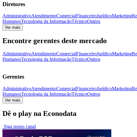
Diretores
Administrativo
Atendimento
Comercial
Financeiro
Jurídico
Marketing
Re
Humanos
Tecnologia da Informação
Técnico
Outros
Ver mais
Encontre gerentes deste mercado
Administrativo
Atendimento
Comercial
Financeiro
Jurídico
Marketing
Re
Humanos
Tecnologia da Informação
Técnico
Outros
Gerentes
Administrativo
Atendimento
Comercial
Financeiro
Jurídico
Marketing
Re
Humanos
Tecnologia da Informação
Técnico
Outros
Ver mais
Dê o play na Econodata
Siga nosso canal