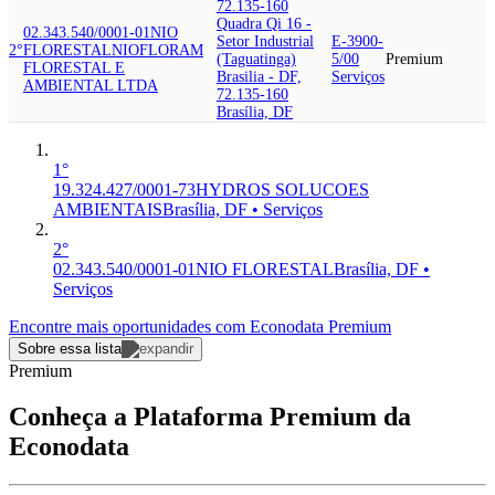
72.135-160
Quadra Qi 16 -
02.343.540/0001-01
NIO
Setor Industrial
E-3900-
2°
FLORESTAL
NIOFLORAM
(Taguatinga)
5/00
Premium
FLORESTAL E
Brasilia - DF,
Serviços
AMBIENTAL LTDA
72.135-160
Brasília, DF
1°
19.324.427/0001-73
HYDROS SOLUCOES
AMBIENTAIS
Brasília, DF • Serviços
2°
02.343.540/0001-01
NIO FLORESTAL
Brasília, DF •
Serviços
Encontre mais oportunidades com Econodata Premium
Sobre essa lista
Premium
Conheça a Plataforma Premium da
Econodata