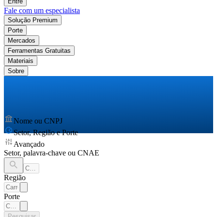
Entre
Fale com um especialista
Solução Premium
Porte
Mercados
Ferramentas Gratuitas
Materiais
Sobre
Nome ou CNPJ
Setor, Região e Porte
Avançado
Setor, palavra-chave ou CNAE
Região
Porte
Pesquisar