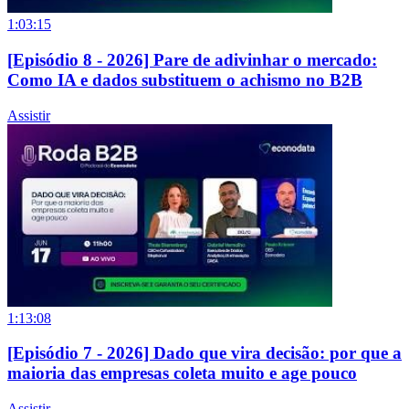
1:03:15
[Episódio 8 - 2026] Pare de adivinhar o mercado:
Como IA e dados substituem o achismo no B2B
Assistir
1:13:08
[Episódio 7 - 2026] Dado que vira decisão: por que a
maioria das empresas coleta muito e age pouco
Assistir