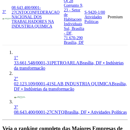
Qi 28
Conjunto 9,
08.643.400/0001-
23 - Setor
3°
27
CNTQ
CONFEDERACAO
S-9420-1/00
de
NACIONAL DOS
Atividades
Premium
Habitacoes
TRABALHADORES NA
Políticas
Individuais
INDUSTRIA QUIMICA
Sul, Brasilia
- DF,
71.670-290
Brasília, DF
1°
33.661.548/0001-31
PETROARLA
Brasília, DF • Indústrias
da transformação
2°
02.123.109/0001-41
SLAB INDUSTRIA QUIMICA
Brasília,
DF • Indústrias da transformação
3°
08.643.400/0001-27
CNTQ
Brasília, DF • Atividades Políticas
Veja o ranking completo das
Maiores Empresas de