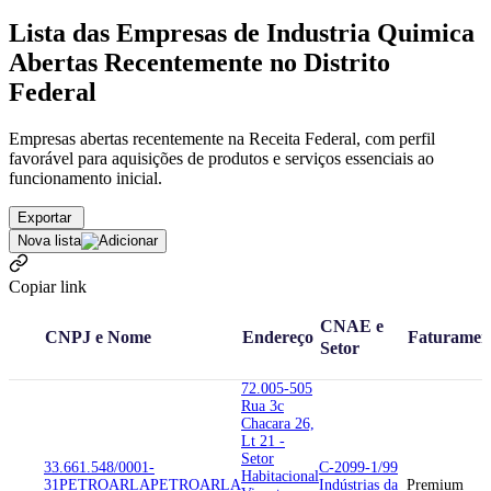
Lista das Empresas de Industria Quimica
Abertas Recentemente no Distrito
Federal
Empresas abertas recentemente na Receita Federal, com perfil
favorável para aquisições de produtos e serviços essenciais ao
funcionamento inicial.
Exportar
Nova lista
Copiar link
CNAE e
CNPJ e Nome
Endereço
Faturamen
Setor
72.005-505
Rua 3c
Chacara 26,
Lt 21 -
Setor
33.661.548/0001-
C-2099-1/99
Habitacional
31
PETROARLA
PETROARLA
Indústrias da
Premium