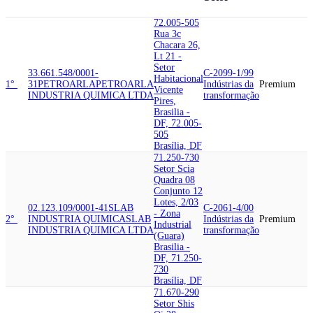
72.005-505
Rua 3c
Chacara 26,
Lt 21 -
Setor
33.661.548/0001-
C-2099-1/99
Habitacional
1°
31
PETROARLA
PETROARLA
Indústrias da
Premium
Vicente
INDUSTRIA QUIMICA LTDA
transformação
Pires,
Brasilia -
DF, 72.005-
505
Brasília, DF
71.250-730
Setor Scia
Quadra 08
Conjunto 12
Lotes, 2/03
02.123.109/0001-41
SLAB
C-2061-4/00
- Zona
2°
INDUSTRIA QUIMICA
SLAB
Indústrias da
Premium
Industrial
INDUSTRIA QUIMICA LTDA
transformação
(Guara)
Brasilia -
DF, 71.250-
730
Brasília, DF
71.670-290
Setor Shis