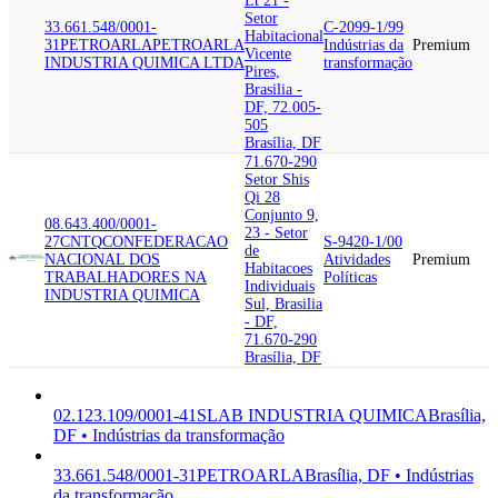
Lt 21 -
Setor
33.661.548/0001-
C-2099-1/99
Habitacional
31
PETROARLA
PETROARLA
Indústrias da
Premium
Vicente
INDUSTRIA QUIMICA LTDA
transformação
Pires,
Brasilia -
DF, 72.005-
505
Brasília, DF
71.670-290
Setor Shis
Qi 28
Conjunto 9,
08.643.400/0001-
23 - Setor
27
CNTQ
CONFEDERACAO
S-9420-1/00
de
NACIONAL DOS
Atividades
Premium
Habitacoes
TRABALHADORES NA
Políticas
Individuais
INDUSTRIA QUIMICA
Sul, Brasilia
- DF,
71.670-290
Brasília, DF
02.123.109/0001-41
SLAB INDUSTRIA QUIMICA
Brasília,
DF • Indústrias da transformação
33.661.548/0001-31
PETROARLA
Brasília, DF • Indústrias
da transformação