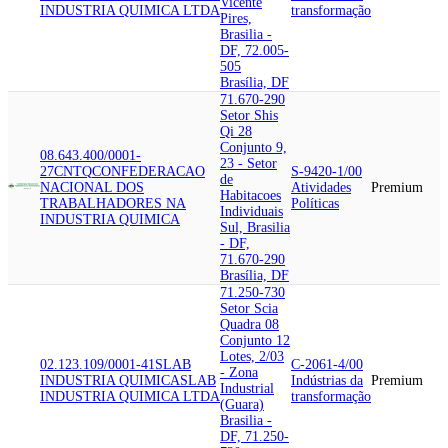
Vicente
INDUSTRIA QUIMICA LTDA
transformação
Pires,
Brasilia -
DF, 72.005-
505
Brasília, DF
71.670-290
Setor Shis
Qi 28
Conjunto 9,
08.643.400/0001-
23 - Setor
27
CNTQ
CONFEDERACAO
S-9420-1/00
de
NACIONAL DOS
Atividades
Premium
Habitacoes
TRABALHADORES NA
Políticas
Individuais
INDUSTRIA QUIMICA
Sul, Brasilia
- DF,
71.670-290
Brasília, DF
71.250-730
Setor Scia
Quadra 08
Conjunto 12
Lotes, 2/03
02.123.109/0001-41
SLAB
C-2061-4/00
- Zona
INDUSTRIA QUIMICA
SLAB
Indústrias da
Premium
Industrial
INDUSTRIA QUIMICA LTDA
transformação
(Guara)
Brasilia -
DF, 71.250-