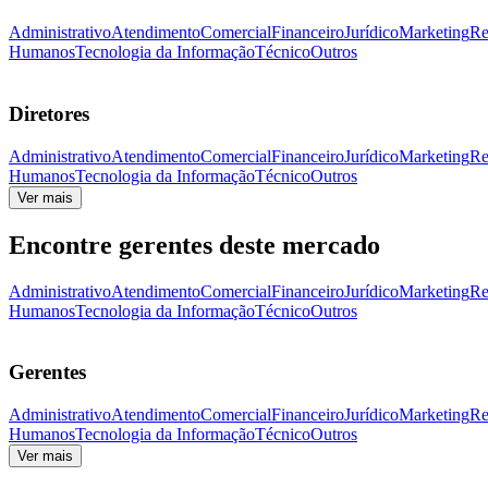
Administrativo
Atendimento
Comercial
Financeiro
Jurídico
Marketing
Re
Humanos
Tecnologia da Informação
Técnico
Outros
Diretores
Administrativo
Atendimento
Comercial
Financeiro
Jurídico
Marketing
Re
Humanos
Tecnologia da Informação
Técnico
Outros
Ver mais
Encontre gerentes deste mercado
Administrativo
Atendimento
Comercial
Financeiro
Jurídico
Marketing
Re
Humanos
Tecnologia da Informação
Técnico
Outros
Gerentes
Administrativo
Atendimento
Comercial
Financeiro
Jurídico
Marketing
Re
Humanos
Tecnologia da Informação
Técnico
Outros
Ver mais