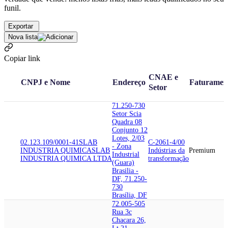
funil.
Exportar
Nova lista
Copiar link
CNAE e
CNPJ e Nome
Endereço
Faturamen
Setor
71.250-730
Setor Scia
Quadra 08
Conjunto 12
Lotes, 2/03
02.123.109/0001-41
SLAB
C-2061-4/00
- Zona
INDUSTRIA QUIMICA
SLAB
Indústrias da
Premium
Industrial
INDUSTRIA QUIMICA LTDA
transformação
(Guara)
Brasilia -
DF, 71.250-
730
Brasília, DF
72.005-505
Rua 3c
Chacara 26,