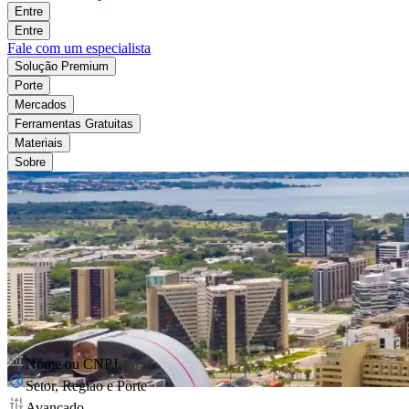
Entre
Entre
Fale com um especialista
Solução Premium
Porte
Mercados
Ferramentas Gratuitas
Materiais
Sobre
Nome ou CNPJ
Setor, Região e Porte
Avançado