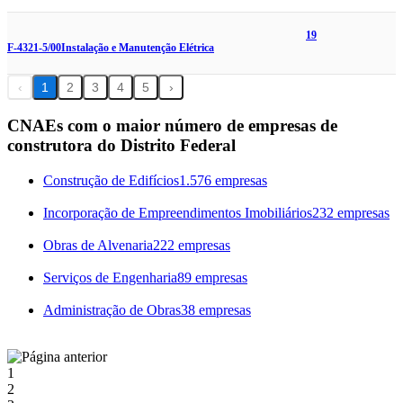
19
F-4321-5/00
Instalação e Manutenção Elétrica
‹
1
2
3
4
5
›
CNAEs com o maior número de empresas de
construtora do Distrito Federal
Construção de Edifícios
1.576 empresas
Incorporação de Empreendimentos Imobiliários
232 empresas
Obras de Alvenaria
222 empresas
Serviços de Engenharia
89 empresas
Administração de Obras
38 empresas
1
2