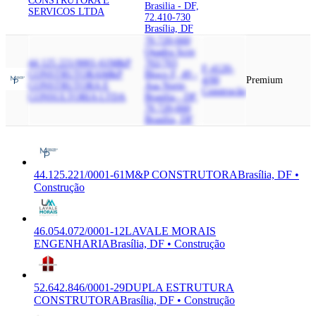
CONSTRUTORA E
Brasilia - DF,
SERVICOS LTDA
72.410-730
Brasília, DF
70.720-660
Quadra Scrn
44.125.221/0001-61
M&P
702/703
F-4120-
CONSTRUTORA
M&P
Bloco F, 49 -
4/00
Premium
CONSTRUTORA E
Asa Norte,
Construção
CONSULTORIA LTDA
Brasilia - DF,
70.720-660
Brasília, DF
44.125.221/0001-61
M&P CONSTRUTORA
Brasília, DF •
Construção
46.054.072/0001-12
LAVALE MORAIS
ENGENHARIA
Brasília, DF • Construção
52.642.846/0001-29
DUPLA ESTRUTURA
CONSTRUTORA
Brasília, DF • Construção