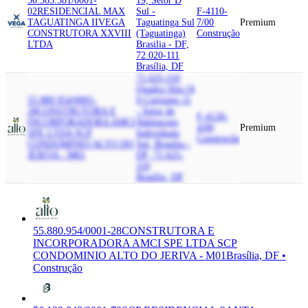
50.363.581/0001-
19, Setor D
02
RESIDENCIAL MAX
Sul -
F-4110-
TAGUATINGA II
VEGA
Taguatinga Sul
7/00
Premium
CONSTRUTORA XXVIII
(Taguatinga)
Construção
LTDA
Brasilia - DF,
72.020-111
Brasília, DF
71.625-110
Quadra Shis Qi
55.880.954/0001-
9 Conjunto 11
28
CONSTRUTORA E
- Setor de
F-4120-
INCORPORADORA AMCI
Habitacoes
4/00
Premium
SPE LTDA SCP
Individuais
Construção
CONDOMINIO ALTO DO
Sul, Brasilia -
JERIVA - M01
DF, 71.625-
110
Brasília, DF
55.880.954/0001-28
CONSTRUTORA E
INCORPORADORA AMCI SPE LTDA SCP
CONDOMINIO ALTO DO JERIVA - M01
Brasília, DF •
Construção