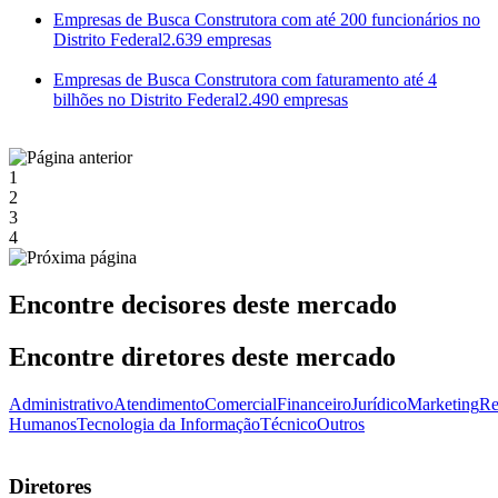
Empresas de Busca Construtora com até 200 funcionários no
Distrito Federal
2.639 empresas
Empresas de Busca Construtora com faturamento até 4
bilhões no Distrito Federal
2.490 empresas
1
2
3
4
Encontre decisores deste mercado
Encontre diretores deste mercado
Administrativo
Atendimento
Comercial
Financeiro
Jurídico
Marketing
Re
Humanos
Tecnologia da Informação
Técnico
Outros
Diretores