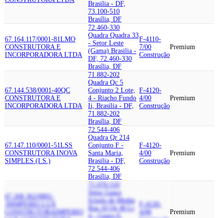
Brasilia - DF,
73.100-510
Brasília, DF
72.460-330
Quadra Quadra 33
67.164.117/0001-81
LMO
F-4110-
- Setor Leste
CONSTRUTORA E
7/00
Premium
(Gama) Brasilia -
INCORPORADORA LTDA
Construção
DF, 72.460-330
Brasília, DF
71.882-202
Quadra Qc 5
67.144.538/0001-40
QC
Conjunto 2 Lote,
F-4120-
CONSTRUTORA E
4 - Riacho Fundo
4/00
Premium
INCORPORADORA LTDA
Ii, Brasilia - DF,
Construção
71.882-202
Brasília, DF
72.544-406
Quadra Qr 214
67.147.110/0001-51
LSS
Conjunto F -
F-4120-
CONSTRUTORA INOVA
Santa Maria,
4/00
Premium
SIMPLES (I.S.)
Brasilia - DF,
Construção
72.544-406
Brasília, DF
71.070-510
Setor Guara
67.268.362/0001-
Ii/polo de Modas
39
IMPERIO LUX
F-4120-
Rua 10 Qe 40 Lt
CONSTRUTORA
IMPERIO
4/00
Premium
4 - Guara Ii,