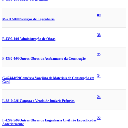
89
M-7112-0/00
Serviços de Engenharia
38
F-4399-1/01
Administração de Obras
35
F-4330-4/99
Outras Obras de Acabamento da Construção
34
G-4744-0/99
Comércio Varejista de Materiais de Construção em
Geral
24
L-6810-2/01
Compra e Venda de Imóveis Próprios
22
F-4299-5/99
Outras Obras de Engenharia Civil não Especificadas
Anteriormente