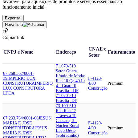
favorável para aquisições de produtos e serviços essenciais ao
funcionamento inicial.
Exportar
Nova lista
Copiar link
CNAE e
CNPJ e Nome
Endereço
Faturamento
Setor
71.070-510
Setor Guara
67.268.362/0001-
Ii/polo de Modas
39
IMPERIO LUX
F-4120-
Rua 10 Qe 40 Lt
CONSTRUTORA
IMPERIO
4/00
Premium
4 - Guara Ii,
LUX CONSTRUTORA
Construção
Brasilia - DF,
LTDA
71.070-510
Brasília, DF
73.100-510
Rua Rua 17
Travessa 1b
67.233.764/0001-06
JESUS
Chacara, 3 -
MARIA E JOSE
F-4120-
Nucleo Rural
CONSTRUTORA
JESUS
4/00
Premium
Lago Oeste
MARIA E JOSE
Construção
(Sobradinho)
CONSTRUTORA LTDA