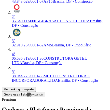
43.848.629/0001-07
AP15
Brasília, DF • Construção
2°
35.540.113/0001-64
BRASAL CONSTRUTORA
Brasília,
DF • Construção
3°
32.910.234/0001-62
AMS
Brasília, DF • Imobiliário
4°
06.535.819/0001-30
CONSTRUTORA GETEL
LTDA
Brasília, DF • Construção
5°
38.044.723/0001-65
MULTI CONSTRUTORA E
INCORPORADORA LTDA
Brasília, DF • Construção
Ver ranking completo
Sobre essa lista
Premium
Conheça a Plataforma Premium da