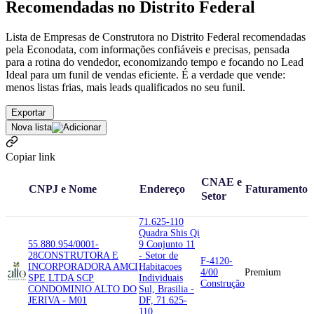
Recomendadas no Distrito Federal
Lista de Empresas de Construtora no Distrito Federal recomendadas
pela Econodata, com informações confiáveis e precisas, pensada
para a rotina do vendedor, economizando tempo e focando no Lead
Ideal para um funil de vendas eficiente. É a verdade que vende:
menos listas frias, mais leads qualificados no seu funil.
Exportar
Nova lista
Copiar link
CNAE e
CNPJ e Nome
Endereço
Faturamento
Setor
71.625-110
Quadra Shis Qi
55.880.954/0001-
9 Conjunto 11
28
CONSTRUTORA E
- Setor de
F-4120-
INCORPORADORA AMCI
Habitacoes
4/00
Premium
SPE LTDA SCP
Individuais
Construção
CONDOMINIO ALTO DO
Sul, Brasilia -
JERIVA - M01
DF, 71.625-
110