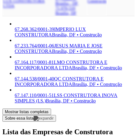
LUX CONSTRUTORA
Construção
Brasilia - DF,
LTDA
71.070-510
Brasília, DF
67.268.362/0001-39
IMPERIO LUX
CONSTRUTORA
Brasília, DF • Construção
67.233.764/0001-06
JESUS MARIA E JOSE
CONSTRUTORA
Brasília, DF • Construção
67.164.117/0001-81
LMO CONSTRUTORA E
INCORPORADORA LTDA
Brasília, DF • Construção
67.144.538/0001-40
QC CONSTRUTORA E
INCORPORADORA LTDA
Brasília, DF • Construção
67.147.110/0001-51
LSS CONSTRUTORA INOVA
SIMPLES (I.S.)
Brasília, DF • Construção
Mostrar listas completas
Sobre essa lista
Lista das Empresas de Construtora