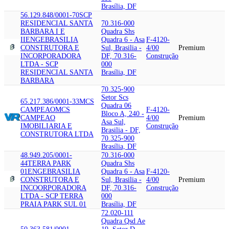
Brasília, DF
56.129.848/0001-70
SCP
RESIDENCIAL SANTA
70.316-000
BARBARA I E
Quadra Shs
II
ENGEBRASILIA
Quadra 6 - Asa
F-4120-
CONSTRUTORA E
Sul, Brasilia -
4/00
Premium
INCORPORADORA
DF, 70.316-
Construção
LTDA - SCP
000
RESIDENCIAL SANTA
Brasília, DF
BARBARA
70.325-900
Setor Scs
65.217.386/0001-33
MCS
Quadra 06
CAMPEAO
MCS
F-4120-
Bloco A, 240 -
CAMPEAO
4/00
Premium
Asa Sul,
IMOBILIARIA E
Construção
Brasilia - DF,
CONSTRUTORA LTDA
70.325-900
Brasília, DF
48.949.205/0001-
70.316-000
44
TERRA PARK
Quadra Shs
01
ENGEBRASILIA
Quadra 6 - Asa
F-4120-
CONSTRUTORA E
Sul, Brasilia -
4/00
Premium
INCOORPORADORA
DF, 70.316-
Construção
LTDA - SCP TERRA
000
PRAIA PARK SUL 01
Brasília, DF
72.020-111
Quadra Qsd Ae