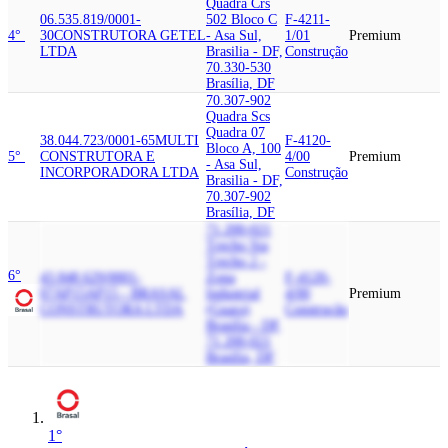
Quadra Crs
06.535.819/0001-
502 Bloco C
F-4211-
4°
30
CONSTRUTORA GETEL
- Asa Sul,
1/01
Premium
LTDA
Brasilia - DF,
Construção
70.330-530
Brasília, DF
70.307-902
Quadra Scs
Quadra 07
38.044.723/0001-65
MULTI
F-4120-
Bloco A, 100
5°
CONSTRUTORA E
4/00
Premium
- Asa Sul,
INCORPORADORA LTDA
Construção
Brasilia - DF,
70.307-902
Brasília, DF
71.200-021
Trecho Sia
Trecho 2 -
6°
43.848.629/0001-
Zona
F-4120-
07
AP15
AP15 - BRASAL
Industrial
4/00
Premium
CONSTRUTORA LTDA
(Guara)
Construção
Brasilia - DF,
71.200-021
Brasília, DF
1°