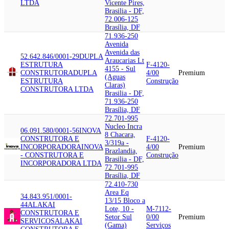
LTDA
Vicente Pires,
Brasilia - DF,
72.006-125
Brasília, DF
71.936-250
Avenida
Avenida das
52.642.846/0001-29
DUPLA
Araucarias Lt
ESTRUTURA
F-4120-
4155 - Sul
CONSTRUTORA
DUPLA
4/00
Premium
(Aguas
ESTRUTURA
Construção
Claras)
CONSTRUTORA LTDA
Brasilia - DF,
71.936-250
Brasília, DF
72.701-995
Nucleo Incra
06.091.580/0001-56
INOVA
8 Chacara,
CONSTRUTORA E
F-4120-
3/319a -
INCORPORADORA
INOVA
4/00
Premium
Brazlandia,
- CONSTRUTORA E
Construção
Brasilia - DF,
INCORPORADORA LTDA
72.701-995
Brasília, DF
72.410-730
Area Eq
34.843.951/0001-
13/15 Bloco a
44
ALAKAI
Lote, 10 -
M-7112-
CONSTRUTORA E
Setor Sul
0/00
Premium
SERVICOS
ALAKAI
(Gama)
Serviços