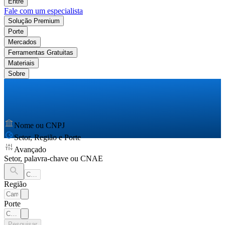
Entre
Fale com um especialista
Solução Premium
Porte
Mercados
Ferramentas Gratuitas
Materiais
Sobre
Nome ou CNPJ
Setor, Região e Porte
Avançado
Setor, palavra-chave ou CNAE
Região
Porte
Pesquisar