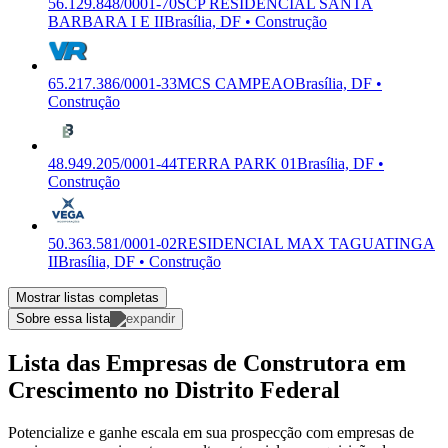
56.129.848/0001-70
SCP RESIDENCIAL SANTA
BARBARA I E II
Brasília, DF • Construção
65.217.386/0001-33
MCS CAMPEAO
Brasília, DF •
Construção
48.949.205/0001-44
TERRA PARK 01
Brasília, DF •
Construção
50.363.581/0001-02
RESIDENCIAL MAX TAGUATINGA
II
Brasília, DF • Construção
Mostrar listas completas
Sobre essa lista
Lista das Empresas de Construtora em
Crescimento no Distrito Federal
Potencialize e ganhe escala em sua prospecção com empresas de