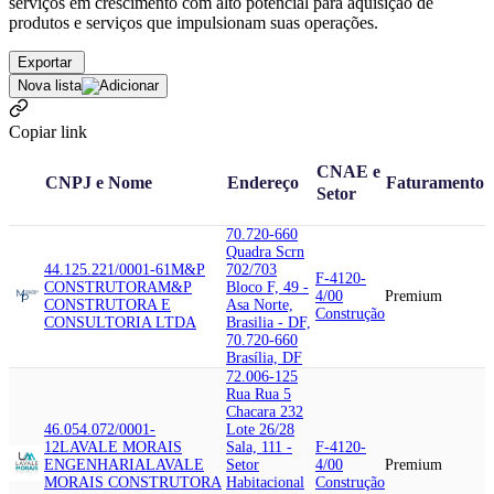
serviços em crescimento com alto potencial para aquisição de
produtos e serviços que impulsionam suas operações.
Exportar
Nova lista
Copiar link
CNAE e
CNPJ e Nome
Endereço
Faturamento
Setor
70.720-660
Quadra Scrn
44.125.221/0001-61
M&P
702/703
F-4120-
CONSTRUTORA
M&P
Bloco F, 49 -
4/00
Premium
CONSTRUTORA E
Asa Norte,
Construção
CONSULTORIA LTDA
Brasilia - DF,
70.720-660
Brasília, DF
72.006-125
Rua Rua 5
Chacara 232
46.054.072/0001-
Lote 26/28
12
LAVALE MORAIS
Sala, 111 -
F-4120-
ENGENHARIA
LAVALE
Setor
4/00
Premium
MORAIS CONSTRUTORA
Habitacional
Construção