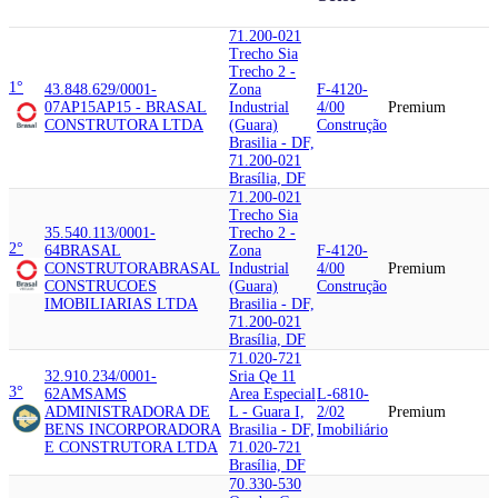
71.200-021
Trecho Sia
Trecho 2 -
1°
43.848.629/0001-
Zona
F-4120-
07
AP15
AP15 - BRASAL
Industrial
4/00
Premium
CONSTRUTORA LTDA
(Guara)
Construção
Brasilia - DF,
71.200-021
Brasília, DF
71.200-021
Trecho Sia
35.540.113/0001-
Trecho 2 -
2°
64
BRASAL
Zona
F-4120-
CONSTRUTORA
BRASAL
Industrial
4/00
Premium
CONSTRUCOES
(Guara)
Construção
IMOBILIARIAS LTDA
Brasilia - DF,
71.200-021
Brasília, DF
71.020-721
32.910.234/0001-
Sria Qe 11
3°
62
AMS
AMS
Area Especial
L-6810-
ADMINISTRADORA DE
L - Guara I,
2/02
Premium
BENS INCORPORADORA
Brasilia - DF,
Imobiliário
E CONSTRUTORA LTDA
71.020-721
Brasília, DF
70.330-530