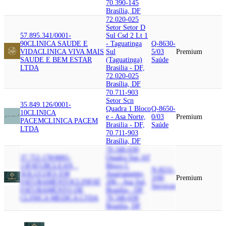
70.390-145
Brasília, DF
72.020-025
Setor Setor D
57.895.341/0001-
Sul Csd 2 Lt 1
90
CLINICA SAUDE E
- Taguatinga
Q-8630-
VIDA
CLINICA VIVA MAIS
Sul
5/03
Premium
SAUDE E BEM ESTAR
(Taguatinga)
Saúde
LTDA
Brasilia - DF,
72.020-025
Brasília, DF
70.711-903
Setor Scn
35.849.126/0001-
Quadra 1 Bloco
Q-8650-
10
CLINICA
e - Asa Norte,
0/03
Premium
PACEM
CLINICA PACEM
Brasilia - DF,
Saúde
LTDA
70.711-903
Brasília, DF
70.346-030
37.753.178/0001-
Quadra Sqs 107
13
FATURCLEAN _
Bloco C
N-8211-
SOLUCOES EM
Apartamento,
3/00
Premium
FATURAMENTO
CLINFAT
206 - Asa Sul,
Serviços
FATURAMENTO DE
Brasilia - DF,
CLINICA MEDICA LTDA
70.346-030
Brasília, DF