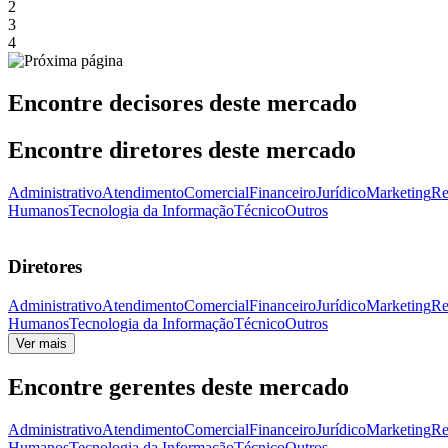
2
3
4
Encontre decisores deste mercado
Encontre diretores deste mercado
Administrativo
Atendimento
Comercial
Financeiro
Jurídico
Marketing
Re
Humanos
Tecnologia da Informação
Técnico
Outros
Diretores
Administrativo
Atendimento
Comercial
Financeiro
Jurídico
Marketing
Re
Humanos
Tecnologia da Informação
Técnico
Outros
Ver mais
Encontre gerentes deste mercado
Administrativo
Atendimento
Comercial
Financeiro
Jurídico
Marketing
Re
Humanos
Tecnologia da Informação
Técnico
Outros