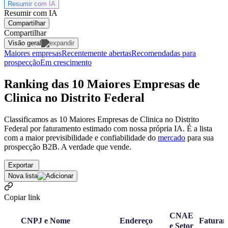
Resumir com
IA
Resumir com IA
Compartilhar
Compartilhar
Visão geral
Maiores empresas
Recentemente abertas
Recomendadas para
prospecção
Em crescimento
Ranking das 10 Maiores Empresas de
Clinica no Distrito Federal
Classificamos as 10 Maiores Empresas de Clinica no Distrito
Federal por faturamento estimado com nossa própria IA. É a lista
com a maior previsibilidade e confiabilidade
do
mercado
para sua
prospecção B2B. A verdade que vende.
Exportar
Nova lista
Copiar link
CNAE
CNPJ e Nome
Endereço
Faturam
e Setor