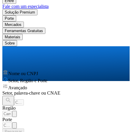
Entre
Fale com um especialista
Solução Premium
Porte
Mercados
Ferramentas Gratuitas
Materiais
Sobre
Nome ou CNPJ
Setor, Região e Porte
Avançado
Setor, palavra-chave ou CNAE
Região
Porte
Pesquisar