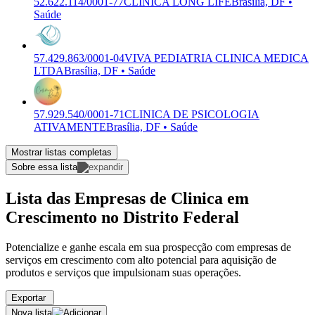
52.622.114/0001-77
CLINICA LONG LIFE
Brasília, DF •
Saúde
57.429.863/0001-04
VIVA PEDIATRIA CLINICA MEDICA
LTDA
Brasília, DF • Saúde
57.929.540/0001-71
CLINICA DE PSICOLOGIA
ATIVAMENTE
Brasília, DF • Saúde
Mostrar listas completas
Sobre essa lista
Lista das Empresas de Clinica em
Crescimento no Distrito Federal
Potencialize e ganhe escala em sua prospecção com empresas de
serviços em crescimento com alto potencial para aquisição de
produtos e serviços que impulsionam suas operações.
Exportar
Nova lista