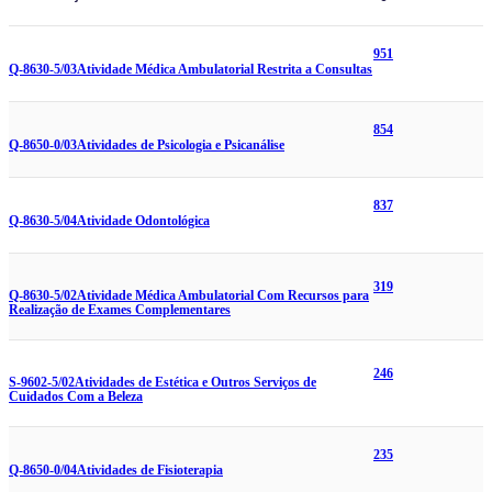
951
Q-8630-5/03
Atividade Médica Ambulatorial Restrita a Consultas
854
Q-8650-0/03
Atividades de Psicologia e Psicanálise
837
Q-8630-5/04
Atividade Odontológica
319
Q-8630-5/02
Atividade Médica Ambulatorial Com Recursos para
Realização de Exames Complementares
246
S-9602-5/02
Atividades de Estética e Outros Serviços de
Cuidados Com a Beleza
235
Q-8650-0/04
Atividades de Fisioterapia