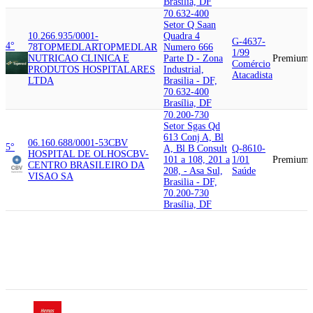
Brasília, DF
70.632-400
Setor Q Saan
10.266.935/0001-
Quadra 4
G-4637-
4°
78
TOPMEDLAR
TOPMEDLAR
Numero 666
1/99
NUTRICAO CLINICA E
Parte D - Zona
Premium
Comércio
PRODUTOS HOSPITALARES
Industrial,
Atacadista
LTDA
Brasilia - DF,
70.632-400
Brasília, DF
70.200-730
Setor Sgas Qd
613 Conj A, Bl
06.160.688/0001-53
CBV
5°
A, Bl B Consult
Q-8610-
HOSPITAL DE OLHOS
CBV-
101 a 108, 201 a
1/01
Premium
CENTRO BRASILEIRO DA
208, - Asa Sul,
Saúde
VISAO SA
Brasilia - DF,
70.200-730
Brasília, DF
70.632-300
00.718.528/0001-09
SABIN
Quadra Saa
6°
MEDICINA
Quadra 3, 165 -
Q-8640-
DIAGNOSTICA
LABORATORIO
Zona Industrial,
2/02
Premium
SABIN DE ANALISES
Brasilia - DF,
Saúde
CLINICAS S.A.
70.632-300
Brasília, DF