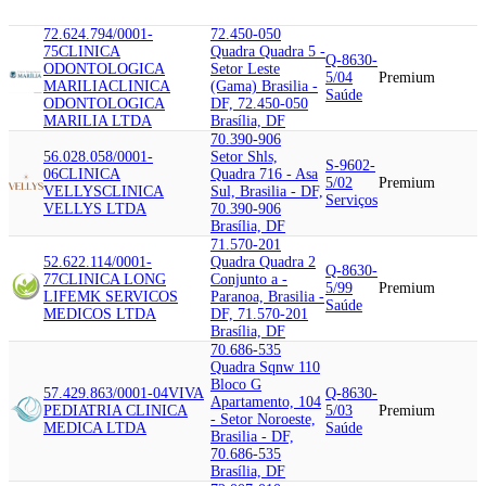
72.624.794/0001-
72.450-050
75
CLINICA
Quadra Quadra 5 -
Q-8630-
ODONTOLOGICA
Setor Leste
5/04
Premium
MARILIA
CLINICA
(Gama) Brasilia -
Saúde
ODONTOLOGICA
DF, 72.450-050
MARILIA LTDA
Brasília, DF
70.390-906
56.028.058/0001-
Setor Shls,
S-9602-
06
CLINICA
Quadra 716 - Asa
5/02
Premium
VELLYS
CLINICA
Sul, Brasilia - DF,
Serviços
VELLYS LTDA
70.390-906
Brasília, DF
71.570-201
52.622.114/0001-
Quadra Quadra 2
Q-8630-
77
CLINICA LONG
Conjunto a -
5/99
Premium
LIFE
MK SERVICOS
Paranoa, Brasilia -
Saúde
MEDICOS LTDA
DF, 71.570-201
Brasília, DF
70.686-535
Quadra Sqnw 110
Bloco G
57.429.863/0001-04
VIVA
Q-8630-
Apartamento, 104
PEDIATRIA CLINICA
5/03
Premium
- Setor Noroeste,
MEDICA LTDA
Saúde
Brasilia - DF,
70.686-535
Brasília, DF