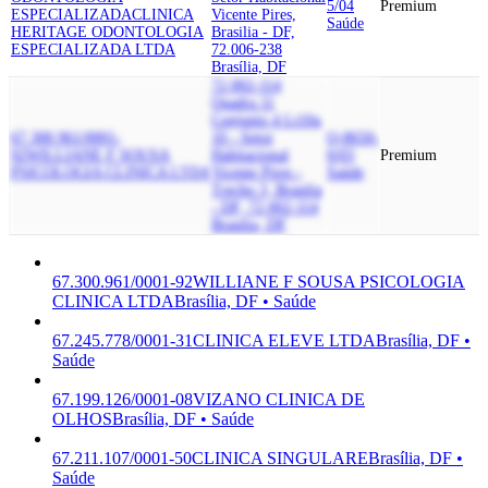
5/04
Premium
ESPECIALIZADA
CLINICA
Vicente Pires,
Saúde
HERITAGE ODONTOLOGIA
Brasilia - DF,
ESPECIALIZADA LTDA
72.006-238
Brasília, DF
72.002-114
Quadra 11
Conjunto 4 Lt10a,
67.300.961/0001-
10 - Setor
Q-8650-
92
WILLIANE F SOUSA
Habitacional
0/03
Premium
PSICOLOGIA CLINICA LTDA
Vicente Pires -
Saúde
Trecho 3, Brasilia
- DF, 72.002-114
Brasília, DF
67.300.961/0001-92
WILLIANE F SOUSA PSICOLOGIA
CLINICA LTDA
Brasília, DF • Saúde
67.245.778/0001-31
CLINICA ELEVE LTDA
Brasília, DF •
Saúde
67.199.126/0001-08
VIZANO CLINICA DE
OLHOS
Brasília, DF • Saúde
67.211.107/0001-50
CLINICA SINGULARE
Brasília, DF •
Saúde