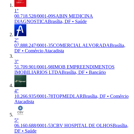
1°
00.718.528/0001-09
SABIN MEDICINA
DIAGNOSTICA
Brasília, DF • Saúde
2°
07.888.247/0001-35
COMERCIAL ALVORADA
Brasília,
DF • Comércio Atacadista
3°
51.709.901/0001-98
IMOB EMPREENDIMENTOS
IMOBILIARIOS LTDA
Brasília, DF • Bancário
4°
10.266.935/0001-78
TOPMEDLAR
Brasília, DF • Comércio
Atacadista
5°
06.160.688/0001-53
CBV HOSPITAL DE OLHOS
Brasília,
DF • Saúde