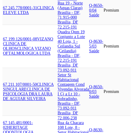
Rua 19 - Norte
Q-8650-
67.245.778/0001-31
CLINICA
(Aguas Claras)
0/04
Premium
ELEVE LTDA
Brasilia - DF,
Saúde
71.915-000
Brasília, DF
72.215-191
Quadra Qnm 19
Conjunto a Lote
67.199.126/0001-08
VIZANO
40 Loja, 1 -
Q-8630-
CLINICA DE
Ceilandia Sul
5/03
Premium
OLHOS
CLINICA VIZANO
(Ceilandia)
Saúde
OFTALMOLOGICA LTDA
Brasilia - DF,
72.215-191
Brasília, DF
73.092-911
Setor St
Habitacional
67.211.107/0001-50
CLINICA
Contagem Cond
Q-8650-
SINGULARE
CLINICA DE
Vivendas Alvorada
0/03
Premium
PSICOLOGIA DRA LAURA
I Cj a Lt 10 -
Saúde
DE AGUIAR SILVEIRA
Sobradinho,
Brasilia - DF,
73.092-911
Brasília, DF
72.006-238
67.145.481/0001-
Rua 4a Chacara
02
HERITAGE
108 Lote, 8 -
Q-8630-
ODONTOLOGIA
Setor Habitacional