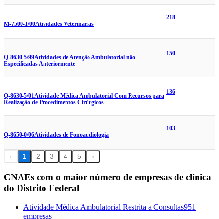
218
M-7500-1/00
Atividades Veterinárias
150
Q-8630-5/99
Atividades de Atenção Ambulatorial não
Especificadas Anteriormente
136
Q-8630-5/01
Atividade Médica Ambulatorial Com Recursos para
Realização de Procedimentos Cirúrgicos
103
Q-8650-0/06
Atividades de Fonoaudiologia
‹
1
2
3
4
5
›
CNAEs com o maior número de empresas de clinica
do Distrito Federal
Atividade Médica Ambulatorial Restrita a Consultas
951
empresas