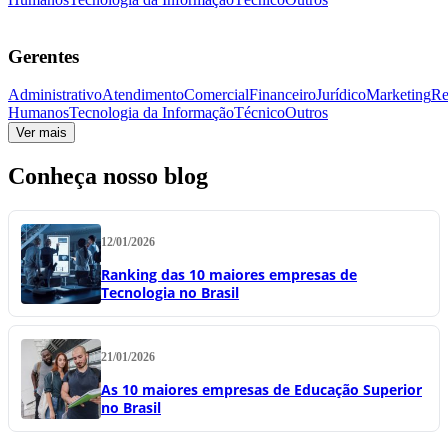
Gerentes
Administrativo
Atendimento
Comercial
Financeiro
Jurídico
Marketing
Re
Humanos
Tecnologia da Informação
Técnico
Outros
Ver mais
Conheça nosso blog
12/01/2026
Ranking das 10 maiores empresas de
Tecnologia no Brasil
21/01/2026
As 10 maiores empresas de Educação Superior
no Brasil