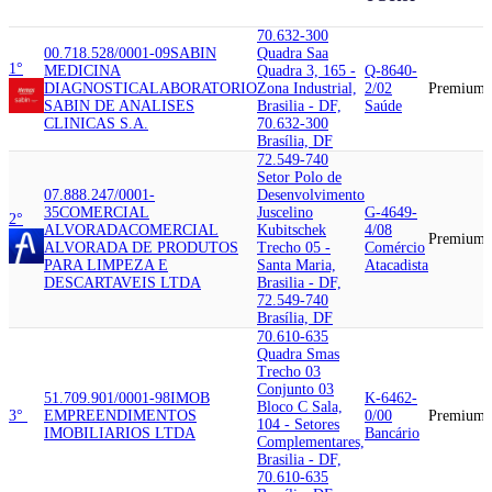
70.632-300
00.718.528/0001-09
SABIN
Quadra Saa
1°
MEDICINA
Quadra 3, 165 -
Q-8640-
DIAGNOSTICA
LABORATORIO
Zona Industrial,
2/02
Premium
SABIN DE ANALISES
Brasilia - DF,
Saúde
CLINICAS S.A.
70.632-300
Brasília, DF
72.549-740
Setor Polo de
07.888.247/0001-
Desenvolvimento
35
COMERCIAL
Juscelino
G-4649-
2°
ALVORADA
COMERCIAL
Kubitschek
4/08
Premium
ALVORADA DE PRODUTOS
Trecho 05 -
Comércio
PARA LIMPEZA E
Santa Maria,
Atacadista
DESCARTAVEIS LTDA
Brasilia - DF,
72.549-740
Brasília, DF
70.610-635
Quadra Smas
Trecho 03
Conjunto 03
51.709.901/0001-98
IMOB
K-6462-
Bloco C Sala,
3°
EMPREENDIMENTOS
0/00
Premium
104 - Setores
IMOBILIARIOS LTDA
Bancário
Complementares,
Brasilia - DF,
70.610-635