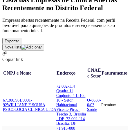
Lista das Empresas de Clinica Abertas
Recentemente no Distrito Federal
Empresas abertas recentemente na Receita Federal, com perfil
favorável para aquisições de produtos e serviços essenciais ao
funcionamento inicial.
Exportar
Nova lista
Copiar link
CNAE
CNPJ e Nome
Endereço
Faturamento
e Setor
72.002-114
Quadra 11
Conjunto 4 Lt10a,
67.300.961/0001-
10 - Setor
Q-8650-
92
WILLIANE F SOUSA
Habitacional
0/03
Premium
PSICOLOGIA CLINICA LTDA
Vicente Pires -
Saúde
Trecho 3, Brasilia
- DF, 72.002-114
Brasília, DF
71.915-000