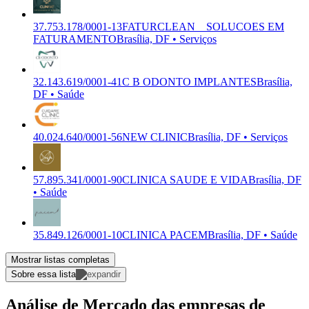
37.753.178/0001-13
FATURCLEAN _ SOLUCOES EM
FATURAMENTO
Brasília, DF • Serviços
32.143.619/0001-41
C B ODONTO IMPLANTES
Brasília,
DF • Saúde
40.024.640/0001-56
NEW CLINIC
Brasília, DF • Serviços
57.895.341/0001-90
CLINICA SAUDE E VIDA
Brasília, DF
• Saúde
35.849.126/0001-10
CLINICA PACEM
Brasília, DF • Saúde
Mostrar listas completas
Sobre essa lista
Análise de Mercado das empresas de