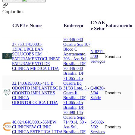
Copiar link
CNAE
CNPJ e Nome
Endereço
Faturamento
e Setor
70.346-030
37.753.178/0001-
Quadra Sqs 107
13
FATURCLEAN _
Bloco C
N-8211-
SOLUCOES EM
Apartamento,
3/00
Premium
FATURAMENTO
CLINFAT
206 - Asa Sul,
Serviços
FATURAMENTO DE
Brasilia - DF,
CLINICA MEDICA LTDA
70.346-030
Brasília, DF
71.065-315
32.143.619/0001-41
C B
Quadra Eq
ODONTO IMPLANTES
C B
31/33 Lote, 5 -
Q-8630-
ODONTO IMPLANTES
Guara Ii,
5/04
Premium
CLINICA
Brasilia - DF,
Saúde
ODONTOLOGICA LTDA
71.065-315
Brasília, DF
70.390-145
Quadra Seps
40.024.640/0001-56
NEW
714/914, 30 -
S-9602-
CLINIC
NEW CLINIC
Asa Sul,
5/02
Premium
CLINICA ESTETICA LTDA
Brasilia - DF,
Serviços