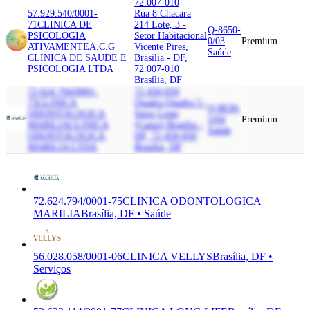
72.007-010
57.929.540/0001-
Rua 8 Chacara
71
CLINICA DE
214 Lote, 3 -
Q-8650-
PSICOLOGIA
Setor Habitacional
0/03
Premium
ATIVAMENTE
A.C.G
Vicente Pires,
Saúde
CLINICA DE SAUDE E
Brasilia - DF,
PSICOLOGIA LTDA
72.007-010
Brasília, DF
72.624.794/0001-
72.450-050
75
CLINICA
Quadra Quadra 5 -
Q-8630-
ODONTOLOGICA
Setor Leste
5/04
Premium
MARILIA
CLINICA
(Gama) Brasilia -
Saúde
ODONTOLOGICA
DF, 72.450-050
MARILIA LTDA
Brasília, DF
72.624.794/0001-75
CLINICA ODONTOLOGICA
MARILIA
Brasília, DF • Saúde
56.028.058/0001-06
CLINICA VELLYS
Brasília, DF •
Serviços