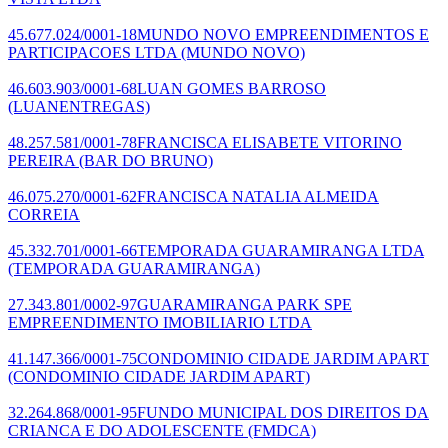
45.677.024/0001-18
MUNDO NOVO EMPREENDIMENTOS E
PARTICIPACOES LTDA
(MUNDO NOVO)
46.603.903/0001-68
LUAN GOMES BARROSO
(LUANENTREGAS)
48.257.581/0001-78
FRANCISCA ELISABETE VITORINO
PEREIRA
(BAR DO BRUNO)
46.075.270/0001-62
FRANCISCA NATALIA ALMEIDA
CORREIA
45.332.701/0001-66
TEMPORADA GUARAMIRANGA LTDA
(TEMPORADA GUARAMIRANGA)
27.343.801/0002-97
GUARAMIRANGA PARK SPE
EMPREENDIMENTO IMOBILIARIO LTDA
41.147.366/0001-75
CONDOMINIO CIDADE JARDIM APART
(CONDOMINIO CIDADE JARDIM APART)
32.264.868/0001-95
FUNDO MUNICIPAL DOS DIREITOS DA
CRIANCA E DO ADOLESCENTE
(FMDCA)