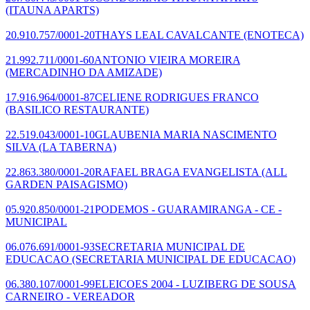
(ITAUNA APARTS)
20.910.757/0001-20
THAYS LEAL CAVALCANTE
(ENOTECA)
21.992.711/0001-60
ANTONIO VIEIRA MOREIRA
(MERCADINHO DA AMIZADE)
17.916.964/0001-87
CELIENE RODRIGUES FRANCO
(BASILICO RESTAURANTE)
22.519.043/0001-10
GLAUBENIA MARIA NASCIMENTO
SILVA
(LA TABERNA)
22.863.380/0001-20
RAFAEL BRAGA EVANGELISTA
(ALL
GARDEN PAISAGISMO)
05.920.850/0001-21
PODEMOS - GUARAMIRANGA - CE -
MUNICIPAL
06.076.691/0001-93
SECRETARIA MUNICIPAL DE
EDUCACAO
(SECRETARIA MUNICIPAL DE EDUCACAO)
06.380.107/0001-99
ELEICOES 2004 - LUZIBERG DE SOUSA
CARNEIRO - VEREADOR