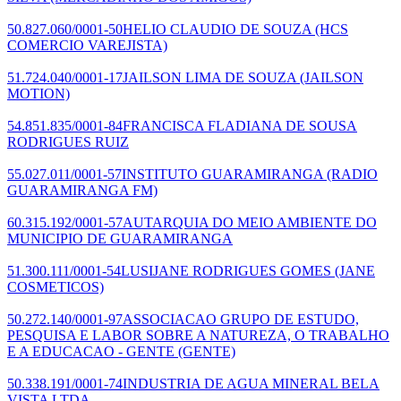
50.827.060/0001-50
HELIO CLAUDIO DE SOUZA
(HCS
COMERCIO VAREJISTA)
51.724.040/0001-17
JAILSON LIMA DE SOUZA
(JAILSON
MOTION)
54.851.835/0001-84
FRANCISCA FLADIANA DE SOUSA
RODRIGUES RUIZ
55.027.011/0001-57
INSTITUTO GUARAMIRANGA
(RADIO
GUARAMIRANGA FM)
60.315.192/0001-57
AUTARQUIA DO MEIO AMBIENTE DO
MUNICIPIO DE GUARAMIRANGA
51.300.111/0001-54
LUSIJANE RODRIGUES GOMES
(JANE
COSMETICOS)
50.272.140/0001-97
ASSOCIACAO GRUPO DE ESTUDO,
PESQUISA E LABOR SOBRE A NATUREZA, O TRABALHO
E A EDUCACAO - GENTE
(GENTE)
50.338.191/0001-74
INDUSTRIA DE AGUA MINERAL BELA
VISTA LTDA