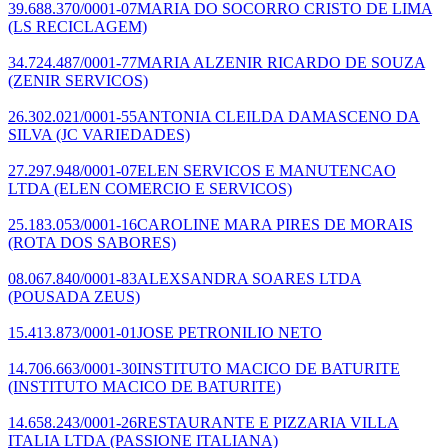
39.688.370/0001-07
MARIA DO SOCORRO CRISTO DE LIMA
(LS RECICLAGEM)
34.724.487/0001-77
MARIA ALZENIR RICARDO DE SOUZA
(ZENIR SERVICOS)
26.302.021/0001-55
ANTONIA CLEILDA DAMASCENO DA
SILVA
(JC VARIEDADES)
27.297.948/0001-07
ELEN SERVICOS E MANUTENCAO
LTDA
(ELEN COMERCIO E SERVICOS)
25.183.053/0001-16
CAROLINE MARA PIRES DE MORAIS
(ROTA DOS SABORES)
08.067.840/0001-83
ALEXSANDRA SOARES LTDA
(POUSADA ZEUS)
15.413.873/0001-01
JOSE PETRONILIO NETO
14.706.663/0001-30
INSTITUTO MACICO DE BATURITE
(INSTITUTO MACICO DE BATURITE)
14.658.243/0001-26
RESTAURANTE E PIZZARIA VILLA
ITALIA LTDA
(PASSIONE ITALIANA)