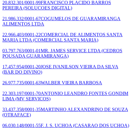
20.832.301/0001-99
FRANCISCO PLACIDO BARROS
PEREIRA
(SOLUCOES DIGITAL)
21.986.332/0001-67
COGUMELOS DE GUARAMIRANGA
ALIMENTOS LTDA
22.966.403/0001-22
COMERCIAL DE ALIMENTOS SANTA
MARIA LTDA
(COMERCIAL SANTA MARIA)
03.797.763/0001-01
MR. JAMES SERVICE LTDA
(CEDROS
POUSADA GUARAMIRANGA)
17.457.954/0001-20
JOSE IVANILSON VIEIRA DA SILVA
(BAR DO DIVINO)
26.977.735/0001-63
WALBER VIEIRA BARBOSA
22.303.197/0001-70
ANTONIO LEANDRO FONTES GONDIM
LIMA
(MV SERVICOS)
33.437.358/0001-35
MARTINHO ALEXANDRINO DE SOUZA
(OTRAFACE)
06.030.148/0001-55
F. J. S. UCHOA
(CASARAO DOS UCHOA)