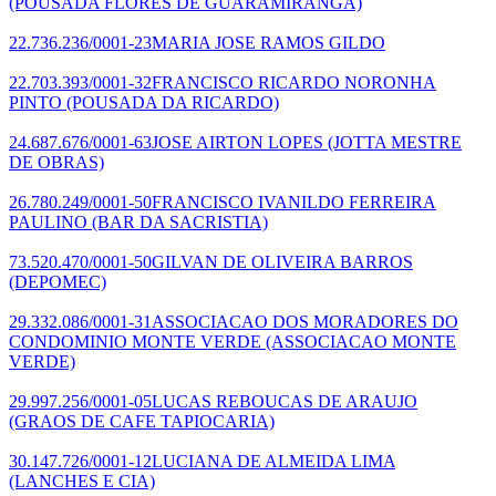
(POUSADA FLORES DE GUARAMIRANGA)
22.736.236/0001-23
MARIA JOSE RAMOS GILDO
22.703.393/0001-32
FRANCISCO RICARDO NORONHA
PINTO
(POUSADA DA RICARDO)
24.687.676/0001-63
JOSE AIRTON LOPES
(JOTTA MESTRE
DE OBRAS)
26.780.249/0001-50
FRANCISCO IVANILDO FERREIRA
PAULINO
(BAR DA SACRISTIA)
73.520.470/0001-50
GILVAN DE OLIVEIRA BARROS
(DEPOMEC)
29.332.086/0001-31
ASSOCIACAO DOS MORADORES DO
CONDOMINIO MONTE VERDE
(ASSOCIACAO MONTE
VERDE)
29.997.256/0001-05
LUCAS REBOUCAS DE ARAUJO
(GRAOS DE CAFE TAPIOCARIA)
30.147.726/0001-12
LUCIANA DE ALMEIDA LIMA
(LANCHES E CIA)