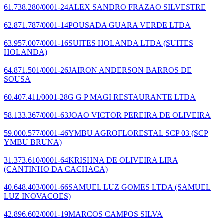
61.738.280/0001-24
ALEX SANDRO FRAZAO SILVESTRE
62.871.787/0001-14
POUSADA GUARA VERDE LTDA
63.957.007/0001-16
SUITES HOLANDA LTDA
(SUITES
HOLANDA)
64.871.501/0001-26
JAIRON ANDERSON BARROS DE
SOUSA
60.407.411/0001-28
G G P MAGI RESTAURANTE LTDA
58.133.367/0001-63
JOAO VICTOR PEREIRA DE OLIVEIRA
59.000.577/0001-46
YMBU AGROFLORESTAL SCP 03
(SCP
YMBU BRUNA)
31.373.610/0001-64
KRISHNA DE OLIVEIRA LIRA
(CANTINHO DA CACHACA)
40.648.403/0001-66
SAMUEL LUZ GOMES LTDA
(SAMUEL
LUZ INOVACOES)
42.896.602/0001-19
MARCOS CAMPOS SILVA