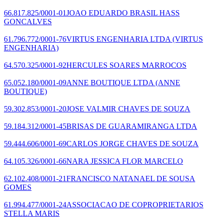
66.817.825/0001-01
JOAO EDUARDO BRASIL HASS
GONCALVES
61.796.772/0001-76
VIRTUS ENGENHARIA LTDA
(VIRTUS
ENGENHARIA)
64.570.325/0001-92
HERCULES SOARES MARROCOS
65.052.180/0001-09
ANNE BOUTIQUE LTDA
(ANNE
BOUTIQUE)
59.302.853/0001-20
JOSE VALMIR CHAVES DE SOUZA
59.184.312/0001-45
BRISAS DE GUARAMIRANGA LTDA
59.444.606/0001-69
CARLOS JORGE CHAVES DE SOUZA
64.105.326/0001-66
NARA JESSICA FLOR MARCELO
62.102.408/0001-21
FRANCISCO NATANAEL DE SOUSA
GOMES
61.994.477/0001-24
ASSOCIACAO DE COPROPRIETARIOS
STELLA MARIS