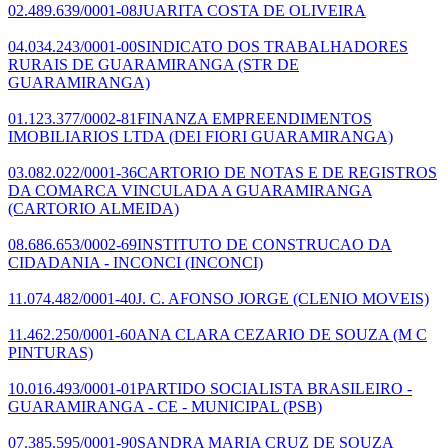
02.489.639/0001-08
JUARITA COSTA DE OLIVEIRA
04.034.243/0001-00
SINDICATO DOS TRABALHADORES
RURAIS DE GUARAMIRANGA
(STR DE
GUARAMIRANGA)
01.123.377/0002-81
FINANZA EMPREENDIMENTOS
IMOBILIARIOS LTDA
(DEI FIORI GUARAMIRANGA)
03.082.022/0001-36
CARTORIO DE NOTAS E DE REGISTROS
DA COMARCA VINCULADA A GUARAMIRANGA
(CARTORIO ALMEIDA)
08.686.653/0002-69
INSTITUTO DE CONSTRUCAO DA
CIDADANIA - INCONCI
(INCONCI)
11.074.482/0001-40
J. C. AFONSO JORGE
(CLENIO MOVEIS)
11.462.250/0001-60
ANA CLARA CEZARIO DE SOUZA
(M C
PINTURAS)
10.016.493/0001-01
PARTIDO SOCIALISTA BRASILEIRO -
GUARAMIRANGA - CE - MUNICIPAL
(PSB)
07.385.595/0001-90
SANDRA MARIA CRUZ DE SOUZA