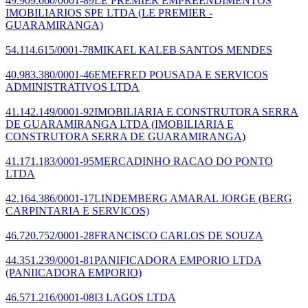
49.909.660/0001-89
LE PREMIER EMPREENDIMENTOS
IMOBILIARIOS SPE LTDA
(LE PREMIER -
GUARAMIRANGA)
54.114.615/0001-78
MIKAEL KALEB SANTOS MENDES
40.983.380/0001-46
EMEFRED POUSADA E SERVICOS
ADMINISTRATIVOS LTDA
41.142.149/0001-92
IMOBILIARIA E CONSTRUTORA SERRA
DE GUARAMIRANGA LTDA
(IMOBILIARIA E
CONSTRUTORA SERRA DE GUARAMIRANGA)
41.171.183/0001-95
MERCADINHO RACAO DO PONTO
LTDA
42.164.386/0001-17
LINDEMBERG AMARAL JORGE
(BERG
CARPINTARIA E SERVICOS)
46.720.752/0001-28
FRANCISCO CARLOS DE SOUZA
44.351.239/0001-81
PANIFICADORA EMPORIO LTDA
(PANIICADORA EMPORIO)
46.571.216/0001-08
I3 LAGOS LTDA