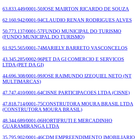
63.833.449/0001-50
JOSE MAIRTON RICARDO DE SOUZA
62.160.942/0001-94
CLAUDIO RENAN RODRIGUES ALVES
50.773.137/0001-57
FUNDO MUNICIPAL DO TURISMO
(FUNDO MUNICIPAL DO TURISMO)
61.925.565/0001-74
MARIELY BARRETO VASCONCELOS
43.345.285/0002-96
PET DA GI COMERCIO E SERVICOS
LTDA
(PET DA GI)
44.696.308/0001-99
JOSE RAIMUNDO IZEQUIEL NETO
(NT
MULTIMARCAS)
47.747.410/0001-64
CISNE PARTICIPACOES LTDA
(CISNE)
47.818.714/0001-75
CONSTRUTORA MOURA BRASIL LTDA
(CONSTRUTORA MOURA BRASIL)
48.344.689/0001-06
HORTIFRUTI E MERCADINHO
GUARAMIRANGA LTDA
35.795.902/0001-46
CDM EMPREENDIMENTO IMOBILIARIO