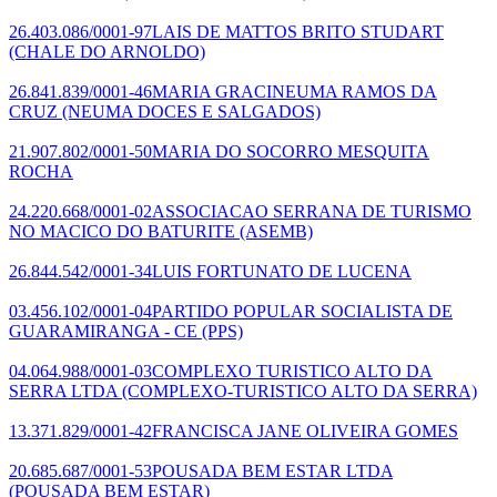
26.403.086/0001-97
LAIS DE MATTOS BRITO STUDART
(CHALE DO ARNOLDO)
26.841.839/0001-46
MARIA GRACINEUMA RAMOS DA
CRUZ
(NEUMA DOCES E SALGADOS)
21.907.802/0001-50
MARIA DO SOCORRO MESQUITA
ROCHA
24.220.668/0001-02
ASSOCIACAO SERRANA DE TURISMO
NO MACICO DO BATURITE
(ASEMB)
26.844.542/0001-34
LUIS FORTUNATO DE LUCENA
03.456.102/0001-04
PARTIDO POPULAR SOCIALISTA DE
GUARAMIRANGA - CE
(PPS)
04.064.988/0001-03
COMPLEXO TURISTICO ALTO DA
SERRA LTDA
(COMPLEXO-TURISTICO ALTO DA SERRA)
13.371.829/0001-42
FRANCISCA JANE OLIVEIRA GOMES
20.685.687/0001-53
POUSADA BEM ESTAR LTDA
(POUSADA BEM ESTAR)