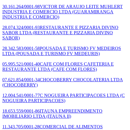
30.161.264/0001-98
VICTOR DE ARAUJO LEITE MUHLERT
INDUSTRIA E COMERCIO LTDA
(GUARAMIRANGA
INDUSTRIA E COMERCIO)
28.074.324/0001-93
RESTAURANTE E PIZZARIA DIVINO
SABOR LTDA
(RESTAURANTE E PIZZARIA DIVINO
SABOR)
28.342.583/0001-58
POUSADA E TURISMO FV MEDEIROS
LTDA
(POUSADA E TURISMO FV MEDEURIS)
05.995.521/0001-40
CAFE COM FLORES CAFETERIA E
RESTAURANTE LTDA
(CAFE COM FLORES)
07.621.854/0001-34
CHOCOBERRY CHOCOLATERIA LTDA
(CHOCOBERRY)
12.004.541/0001-77
C NOGUEIRA PARTICIPACOES LTDA
(C
NOGUEIRA PARTICIPACOES)
18.653.559/0001-86
ITAUNA EMPREENDIMENTO
IMOBILIARIO LTDA
(ITAUNA II)
11.343.705/0001-28
COMERCIAL DE ALIMENTOS