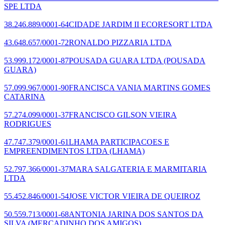
SPE LTDA
38.246.889/0001-64
CIDADE JARDIM II ECORESORT LTDA
43.648.657/0001-72
RONALDO PIZZARIA LTDA
53.999.172/0001-87
POUSADA GUARA LTDA
(POUSADA
GUARA)
57.099.967/0001-90
FRANCISCA VANIA MARTINS GOMES
CATARINA
57.274.099/0001-37
FRANCISCO GILSON VIEIRA
RODRIGUES
47.747.379/0001-61
LHAMA PARTICIPACOES E
EMPREENDIMENTOS LTDA
(LHAMA)
52.797.366/0001-37
MARA SALGATERIA E MARMITARIA
LTDA
55.452.846/0001-54
JOSE VICTOR VIEIRA DE QUEIROZ
50.559.713/0001-68
ANTONIA JARINA DOS SANTOS DA
SILVA
(MERCADINHO DOS AMIGOS)