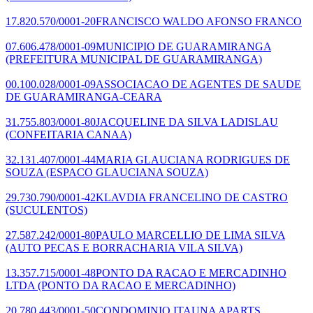
17.820.570/0001-20
FRANCISCO WALDO AFONSO FRANCO
07.606.478/0001-09
MUNICIPIO DE GUARAMIRANGA
(PREFEITURA MUNICIPAL DE GUARAMIRANGA)
00.100.028/0001-09
ASSOCIACAO DE AGENTES DE SAUDE
DE GUARAMIRANGA-CEARA
31.755.803/0001-80
JACQUELINE DA SILVA LADISLAU
(CONFEITARIA CANAA)
32.131.407/0001-44
MARIA GLAUCIANA RODRIGUES DE
SOUZA
(ESPACO GLAUCIANA SOUZA)
29.730.790/0001-42
KLAVDIA FRANCELINO DE CASTRO
(SUCULENTOS)
27.587.242/0001-80
PAULO MARCELLIO DE LIMA SILVA
(AUTO PECAS E BORRACHARIA VILA SILVA)
13.357.715/0001-48
PONTO DA RACAO E MERCADINHO
LTDA
(PONTO DA RACAO E MERCADINHO)
20.780.443/0001-50
CONDOMINIO ITAUNA APARTS