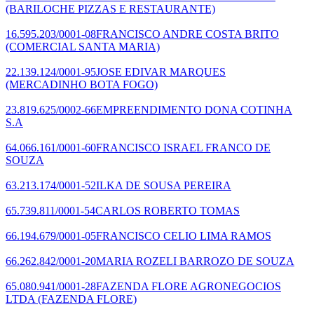
(BARILOCHE PIZZAS E RESTAURANTE)
16.595.203/0001-08
FRANCISCO ANDRE COSTA BRITO
(COMERCIAL SANTA MARIA)
22.139.124/0001-95
JOSE EDIVAR MARQUES
(MERCADINHO BOTA FOGO)
23.819.625/0002-66
EMPREENDIMENTO DONA COTINHA
S.A
64.066.161/0001-60
FRANCISCO ISRAEL FRANCO DE
SOUZA
63.213.174/0001-52
ILKA DE SOUSA PEREIRA
65.739.811/0001-54
CARLOS ROBERTO TOMAS
66.194.679/0001-05
FRANCISCO CELIO LIMA RAMOS
66.262.842/0001-20
MARIA ROZELI BARROZO DE SOUZA
65.080.941/0001-28
FAZENDA FLORE AGRONEGOCIOS
LTDA
(FAZENDA FLORE)