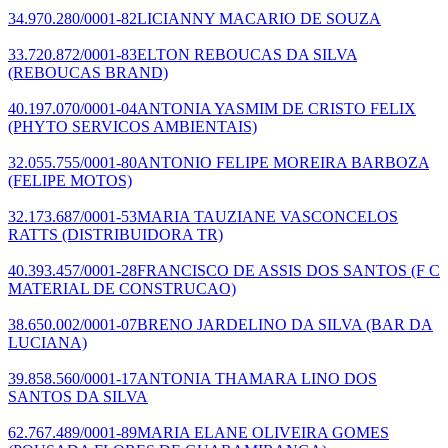
34.970.280/0001-82
LICIANNY MACARIO DE SOUZA
33.720.872/0001-83
ELTON REBOUCAS DA SILVA
(REBOUCAS BRAND)
40.197.070/0001-04
ANTONIA YASMIM DE CRISTO FELIX
(PHYTO SERVICOS AMBIENTAIS)
32.055.755/0001-80
ANTONIO FELIPE MOREIRA BARBOZA
(FELIPE MOTOS)
32.173.687/0001-53
MARIA TAUZIANE VASCONCELOS
RATTS
(DISTRIBUIDORA TR)
40.393.457/0001-28
FRANCISCO DE ASSIS DOS SANTOS
(F C
MATERIAL DE CONSTRUCAO)
38.650.002/0001-07
BRENO JARDELINO DA SILVA
(BAR DA
LUCIANA)
39.858.560/0001-17
ANTONIA THAMARA LINO DOS
SANTOS DA SILVA
62.767.489/0001-89
MARIA ELANE OLIVEIRA GOMES