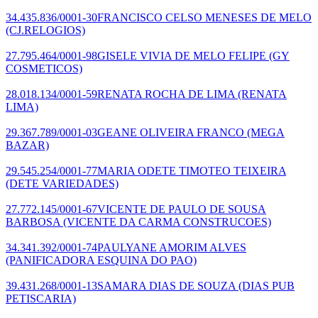
34.435.836/0001-30
FRANCISCO CELSO MENESES DE MELO
(CJ.RELOGIOS)
27.795.464/0001-98
GISELE VIVIA DE MELO FELIPE
(GY
COSMETICOS)
28.018.134/0001-59
RENATA ROCHA DE LIMA
(RENATA
LIMA)
29.367.789/0001-03
GEANE OLIVEIRA FRANCO
(MEGA
BAZAR)
29.545.254/0001-77
MARIA ODETE TIMOTEO TEIXEIRA
(DETE VARIEDADES)
27.772.145/0001-67
VICENTE DE PAULO DE SOUSA
BARBOSA
(VICENTE DA CARMA CONSTRUCOES)
34.341.392/0001-74
PAULYANE AMORIM ALVES
(PANIFICADORA ESQUINA DO PAO)
39.431.268/0001-13
SAMARA DIAS DE SOUZA
(DIAS PUB
PETISCARIA)