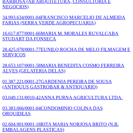
BARBOSA
(AB ARQUITETURA, CONSULTORIA E
NEGOCIOS)
34.993.634/0001-04
FRANCISCO MARCELIO DE ALMEIDA
FARIAS
(SERRA VERDE AGROPECUARIA)
16.617.877/0001-66
MARIA M. MORALES RUVALCABA
STUDART DA FONSECA
28.425.078/0001-77
EUNILO ROCHA DE MELO FILMAGEM E
SERVICOS
28.653.107/0001-58
MARIA BENEDITA COSMO FERREIRA
ALVES
(GELATERIA DELAS)
01.387.221/0001-27
GARDENIA PEREIRA DE SOUSA
(ANTIQUUS GASTROBAR & ANTIQUARIO)
03.049.131/0010-42
ANNA PURNA AGRICULTURA LTDA.
03.383.066/0001-04
CONDOMINIO COLINA DAS
ORQUIDEAS
02.604.901/0001-18
RITA MARIA NORJOSA BRITO
(N.B.
EMBALAGENS PLASTICAS)