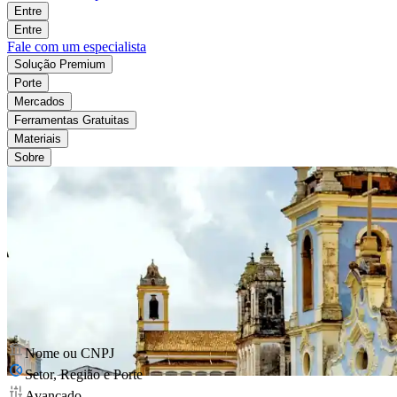
Entre
Entre
Fale com um especialista
Solução Premium
Porte
Mercados
Ferramentas Gratuitas
Materiais
Sobre
Nome ou CNPJ
Setor, Região e Porte
Avançado