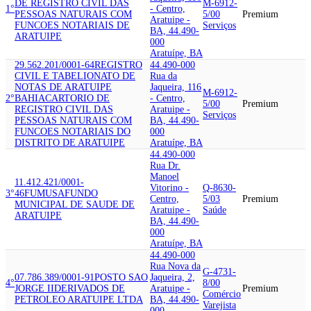
DE REGISTRO CIVIL DAS
M-6912-
1°
- Centro,
PESSOAS NATURAIS COM
5/00
Premium
Aratuipe -
FUNCOES NOTARIAIS DE
Serviços
BA, 44.490-
ARATUIPE
000
Aratuípe, BA
29.562.201/0001-64
REGISTRO
44.490-000
CIVIL E TABELIONATO DE
Rua da
NOTAS DE ARATUIPE
Jaqueira, 116
M-6912-
2°
BAHIA
CARTORIO DE
- Centro,
5/00
Premium
REGISTRO CIVIL DAS
Aratuipe -
Serviços
PESSOAS NATURAIS COM
BA, 44.490-
FUNCOES NOTARIAIS DO
000
DISTRITO DE ARATUIPE
Aratuípe, BA
44.490-000
Rua Dr.
Manoel
11.412.421/0001-
Vitorino -
Q-8630-
3°
46
FUMUSA
FUNDO
Centro,
5/03
Premium
MUNICIPAL DE SAUDE DE
Aratuipe -
Saúde
ARATUIPE
BA, 44.490-
000
Aratuípe, BA
44.490-000
Rua Nova da
G-4731-
07.786.389/0001-91
POSTO SAO
Jaqueira, 2,
4°
8/00
JORGE II
DERIVADOS DE
Aratuipe -
Premium
Comércio
PETROLEO ARATUIPE LTDA
BA, 44.490-
Varejista
000