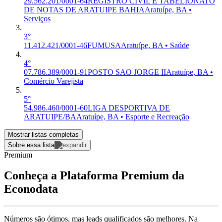
29.562.201/0001-64
REGISTRO CIVIL E TABELIONATO
DE NOTAS DE ARATUIPE BAHIA
Aratuípe, BA •
Serviços
3°
11.412.421/0001-46
FUMUSA
Aratuípe, BA • Saúde
4°
07.786.389/0001-91
POSTO SAO JORGE II
Aratuípe, BA •
Comércio Varejista
5°
54.986.460/0001-60
LIGA DESPORTIVA DE
ARATUIPE/BA
Aratuípe, BA • Esporte e Recreação
Mostrar listas completas
Sobre essa lista
Premium
Conheça a Plataforma Premium da
Econodata
Números são ótimos, mas leads qualificados são melhores. Na