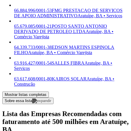
66.884.996/0001-53
FMG PRESTACAO DE SERVICOS
DE APOIO ADMINISTRATIVO
Aratuípe, BA • Serviços
65.679.085/0001-21
POSTO SANTO ANTONIO
DERIVADO DE PETROLEO LTDA
Aratuípe, BA •
Comércio Varejista
64.339.733/0001-38
EDSON MARTINS ESPINOLA
FILHO
Aratuípe, BA • Comércio Varejista
63.916.427/0001-54
SALLES FIBRA
Aratuípe, BA •
Serviços
63.617.608/0001-80
KAIROS SOLAR
Aratuípe, BA •
Construção
Mostrar listas completas
Sobre essa lista
Lista das Empresas Recomendadas com
faturamento até 500 milhões em Aratuípe,
BA