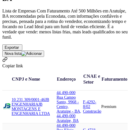
Lista de Empresas Com Faturamento Até 500 Milhões em Aratuípe,
BA recomendadas pela Econodata, com informações confiáveis e
precisas, pensada para a rotina do vendedor, economizando tempo e
focando no Lead Ideal para um funil de vendas eficiente. É a
verdade que vende: menos listas frias, mais leads qualificados no seu
funil.
Exportar
Nova lista
Copiar link
CNAE e
CNPJ e Nome
Endereço
Faturamento
Setor
44.490-000
Rua Campo
10.231.309/0001-46
JB
Santo, 9968 -
F-4292-
ENGENHARIA
JB
Centro,
8/02
Premium
MONTAGENS E
Aratuipe - BA,
Construção
ENGENHARIA LTDA
44.490-000
Aratuípe, BA
44.490-000