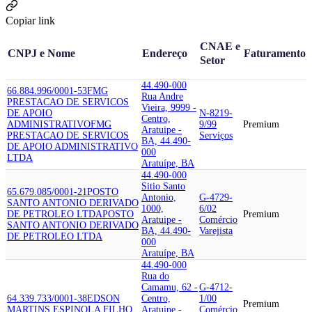
Copiar link
CNAE e
CNPJ e Nome
Endereço
Faturamento
Setor
44.490-000
66.884.996/0001-53
FMG
Rua Andre
PRESTACAO DE SERVICOS
Vieira, 9999 -
DE APOIO
N-8219-
Centro,
ADMINISTRATIVO
FMG
9/99
Premium
Aratuipe -
PRESTACAO DE SERVICOS
Serviços
BA, 44.490-
DE APOIO ADMINISTRATIVO
000
LTDA
Aratuípe, BA
44.490-000
Sitio Santo
65.679.085/0001-21
POSTO
Antonio,
G-4729-
SANTO ANTONIO DERIVADO
1000,
6/02
DE PETROLEO LTDA
POSTO
Premium
Aratuipe -
Comércio
SANTO ANTONIO DERIVADO
BA, 44.490-
Varejista
DE PETROLEO LTDA
000
Aratuípe, BA
44.490-000
Rua do
Camamu, 62 -
G-4712-
64.339.733/0001-38
EDSON
Centro,
1/00
Premium
MARTINS ESPINOLA FILHO
Aratuipe -
Comércio