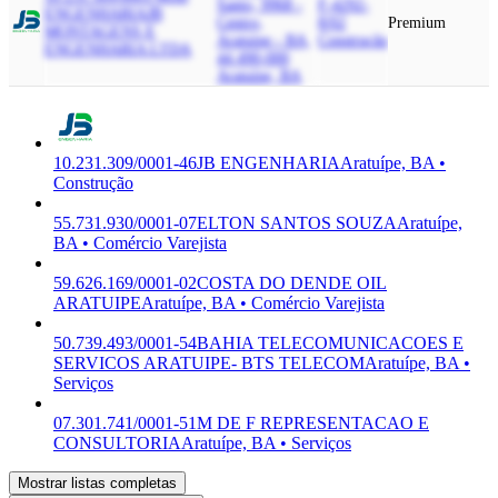
Santo, 9968 -
F-4292-
ENGENHARIA
JB
Centro,
8/02
Premium
MONTAGENS E
Aratuipe - BA,
Construção
ENGENHARIA LTDA
44.490-000
Aratuípe, BA
10.231.309/0001-46
JB ENGENHARIA
Aratuípe, BA •
Construção
55.731.930/0001-07
ELTON SANTOS SOUZA
Aratuípe,
BA • Comércio Varejista
59.626.169/0001-02
COSTA DO DENDE OIL
ARATUIPE
Aratuípe, BA • Comércio Varejista
50.739.493/0001-54
BAHIA TELECOMUNICACOES E
SERVICOS ARATUIPE- BTS TELECOM
Aratuípe, BA •
Serviços
07.301.741/0001-51
M DE F REPRESENTACAO E
CONSULTORIA
Aratuípe, BA • Serviços
Mostrar listas completas