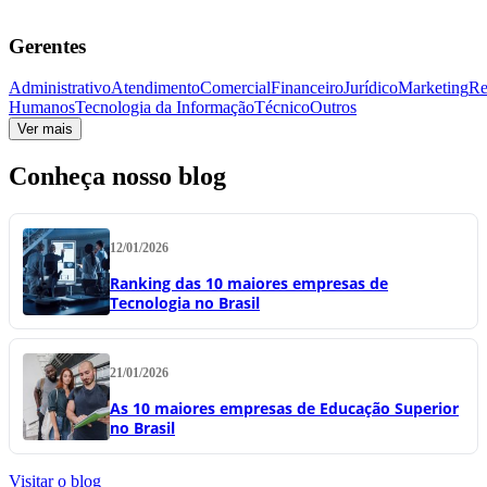
Gerentes
Administrativo
Atendimento
Comercial
Financeiro
Jurídico
Marketing
Re
Humanos
Tecnologia da Informação
Técnico
Outros
Ver mais
Conheça nosso blog
12/01/2026
Ranking das 10 maiores empresas de
Tecnologia no Brasil
21/01/2026
As 10 maiores empresas de Educação Superior
no Brasil
Visitar o blog