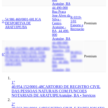
Aratuípe, BA
44.490-000
Rua Praca
Jose Alves da
R-9319-
54.986.460/0001-60
LIGA
Silva -
5°
1/01
DESPORTIVA DE
Centro,
Premium
Esporte e
ARATUIPE/BA
Aratuipe -
Recreação
BA, 44.490-
000
Aratuípe, BA
44.490-000
Rua Nova da
40.954.152/0001-48
CARTORIO
Jaqueira, 116
DE REGISTRO CIVIL DAS
M-6912-
6°
- Centro,
PESSOAS NATURAIS COM
5/00
Premium
Aratuipe -
FUNCOES NOTARIAIS DE
Serviços
BA, 44.490-
ARATUIPE
000
Aratuípe, BA
1°
40.954.152/0001-48
CARTORIO DE REGISTRO CIVIL
DAS PESSOAS NATURAIS COM FUNCOES
NOTARIAIS DE ARATUIPE
Aratuípe, BA • Serviços
2°