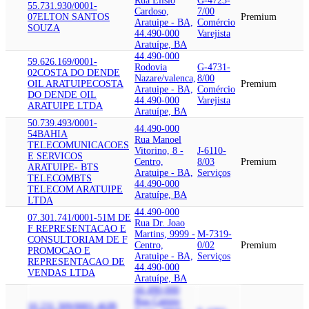
Rua Elisio
G-4723-
55.731.930/0001-
Cardoso,
7/00
07
ELTON SANTOS
Premium
Aratuipe - BA,
Comércio
SOUZA
44.490-000
Varejista
Aratuípe, BA
44.490-000
59.626.169/0001-
Rodovia
G-4731-
02
COSTA DO DENDE
Nazare/valenca,
8/00
OIL ARATUIPE
COSTA
Premium
Aratuipe - BA,
Comércio
DO DENDE OIL
44.490-000
Varejista
ARATUIPE LTDA
Aratuípe, BA
50.739.493/0001-
44.490-000
54
BAHIA
Rua Manoel
TELECOMUNICACOES
Vitorino, 8 -
J-6110-
E SERVICOS
Centro,
8/03
Premium
ARATUIPE- BTS
Aratuipe - BA,
Serviços
TELECOM
BTS
44.490-000
TELECOM ARATUIPE
Aratuípe, BA
LTDA
44.490-000
07.301.741/0001-51
M DE
Rua Dr. Joao
F REPRESENTACAO E
Martins, 9999 -
M-7319-
CONSULTORIA
M DE F
Centro,
0/02
Premium
PROMOCAO E
Aratuipe - BA,
Serviços
REPRESENTACAO DE
44.490-000
VENDAS LTDA
Aratuípe, BA
44.490-000
Rua Campo
10.231.309/0001-46
JB