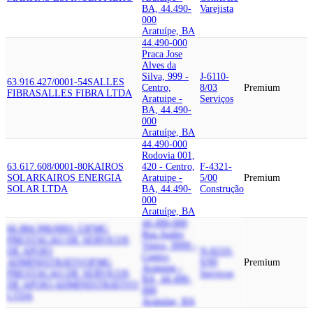
BA, 44.490-
Varejista
000
Aratuípe, BA
44.490-000
Praca Jose
Alves da
Silva, 999 -
J-6110-
63.916.427/0001-54
SALLES
Centro,
8/03
Premium
FIBRA
SALLES FIBRA LTDA
Aratuipe -
Serviços
BA, 44.490-
000
Aratuípe, BA
44.490-000
Rodovia 001,
63.617.608/0001-80
KAIROS
420 - Centro,
F-4321-
SOLAR
KAIROS ENERGIA
Aratuipe -
5/00
Premium
SOLAR LTDA
BA, 44.490-
Construção
000
Aratuípe, BA
44.490-000
66.884.996/0001-53
FMG
Rua Andre
PRESTACAO DE SERVICOS
Vieira, 9999 -
DE APOIO
N-8219-
Centro,
ADMINISTRATIVO
FMG
9/99
Premium
Aratuipe -
PRESTACAO DE SERVICOS
Serviços
BA, 44.490-
DE APOIO ADMINISTRATIVO
000
LTDA
Aratuípe, BA