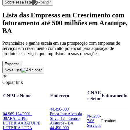
Sobre essa lista
Lista das Empresas em Crescimento com
faturamento até 500 milhões em Aratuípe,
BA
Potencialize e ganhe escala em sua prospecção com empresas de
serviços em crescimento com alto potencial para aquisição de
produtos e serviços que impulsionam suas operações.
Exportar
Nova lista
Copiar link
CNAE
CNPJ e Nome
Endereço
Faturamento
e Setor
44.490-000
04.969.124/0001-
Praca Jose Alves da
N-8299-
30
ARATUIPE
Silva, 17 - Centro,
7/06
Premium
LOTERIA
ARATUIPE
Aratuipe - BA,
Serviços
LOTERIA LTDA
44.490-000