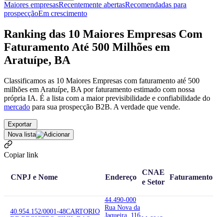
Maiores empresas
Recentemente abertas
Recomendadas para
prospecção
Em crescimento
Ranking das 10 Maiores Empresas Com
Faturamento Até 500 Milhões em
Aratuípe, BA
Classificamos as 10 Maiores Empresas com faturamento até 500
milhões em Aratuípe, BA por faturamento estimado com nossa
própria IA. É a lista com a maior previsibilidade e confiabilidade
do
mercado
para sua prospecção B2B. A verdade que vende.
Exportar
Nova lista
Copiar link
CNAE
CNPJ e Nome
Endereço
Faturamento
e Setor
44.490-000
Rua Nova da
40.954.152/0001-48
CARTORIO
Jaqueira, 116