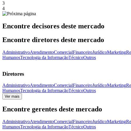
3
4
Encontre decisores deste mercado
Encontre diretores deste mercado
Administrativo
Atendimento
Comercial
Financeiro
Jurídico
Marketing
Re
Humanos
Tecnologia da Informação
Técnico
Outros
Diretores
Administrativo
Atendimento
Comercial
Financeiro
Jurídico
Marketing
Re
Humanos
Tecnologia da Informação
Técnico
Outros
Ver mais
Encontre gerentes deste mercado
Administrativo
Atendimento
Comercial
Financeiro
Jurídico
Marketing
Re
Humanos
Tecnologia da Informação
Técnico
Outros