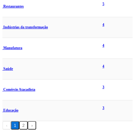
5
Restaurantes
4
Indústrias da transformação
4
Manufatura
4
Saúde
3
Comércio Atacadista
3
Educação
‹
1
2
›