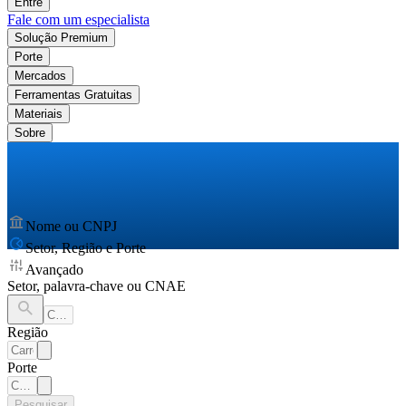
Entre
Fale com um especialista
Solução Premium
Porte
Mercados
Ferramentas Gratuitas
Materiais
Sobre
Nome ou CNPJ
Setor, Região e Porte
Avançado
Setor, palavra-chave ou CNAE
Região
Porte
Pesquisar