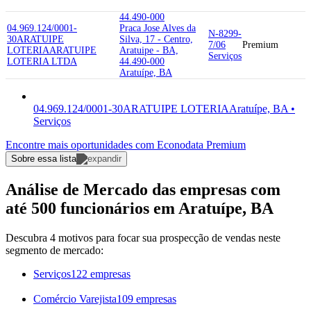
44.490-000
04.969.124/0001-
Praca Jose Alves da
N-8299-
30
ARATUIPE
Silva, 17 - Centro,
7/06
Premium
LOTERIA
ARATUIPE
Aratuipe - BA,
Serviços
LOTERIA LTDA
44.490-000
Aratuípe, BA
04.969.124/0001-30
ARATUIPE LOTERIA
Aratuípe, BA •
Serviços
Encontre mais oportunidades com Econodata Premium
Sobre essa lista
Análise de Mercado das empresas com
até 500 funcionários em Aratuípe, BA
Descubra 4 motivos para focar sua prospecção de vendas neste
segmento de mercado:
Serviços
122 empresas
Comércio Varejista
109 empresas