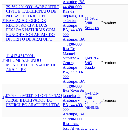
Aratuípe, BA
29.562.201/0001-64
REGISTRO
44.490-000
CIVIL E TABELIONATO DE
Rua da
NOTAS DE ARATUIPE
Jaqueira, 116
M-6912-
2°
BAHIA
CARTORIO DE
- Centro,
5/00
Premium
REGISTRO CIVIL DAS
Aratuipe -
Serviços
PESSOAS NATURAIS COM
BA, 44.490-
FUNCOES NOTARIAIS DO
000
DISTRITO DE ARATUIPE
Aratuípe, BA
44.490-000
Rua Dr.
Manoel
11.412.421/0001-
Vitorino -
Q-8630-
3°
46
FUMUSA
FUNDO
Centro,
5/03
Premium
MUNICIPAL DE SAUDE DE
Aratuipe -
Saúde
ARATUIPE
BA, 44.490-
000
Aratuípe, BA
44.490-000
Rua Nova da
G-4731-
07.786.389/0001-91
POSTO SAO
Jaqueira, 2,
4°
8/00
JORGE II
DERIVADOS DE
Aratuipe -
Premium
Comércio
PETROLEO ARATUIPE LTDA
BA, 44.490-
Varejista
000
Aratuípe, BA
44.490-000
Rua Praca
Jose Alves da