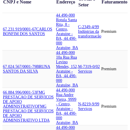
CNPJ e Nome
Endereço
Faturamento
Setor
44.490-000
Rotula Santa
Rita, 8 -
C-2349-4/99
67.231.919/0001-67
CARLOS
Centro,
Indústrias da
Premium
BONFIM DOS SANTOS
Aratuipe -
transformação
BA, 44.490-
000
Aratuípe, BA
44.490-000
10a Rua Rua
Levino
67.024.567/0001-79
BRUNA
Mendes, 152,
M-7319-0/02
Premium
SANTOS DA SILVA
Aratuipe -
Serviços
BA, 44.490-
000
Aratuípe, BA
44.490-000
66.884.996/0001-53
FMG
Rua Andre
PRESTACAO DE SERVICOS
Vieira, 9999
DE APOIO
- Centro,
N-8219-9/99
ADMINISTRATIVO
FMG
Premium
Aratuipe -
Serviços
PRESTACAO DE SERVICOS
BA, 44.490-
DE APOIO
000
ADMINISTRATIVO LTDA
Aratuípe, BA
44.490-000