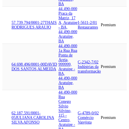
BA
44.490-000
Praca da
Matriz, 17
57.739.794/0001-27
THAIS
A, Aratuipe
I-5611-2/01
Premium
RODRIGUES ARAUJO
- BA,
Restaurantes
44.490-000
Aratuípe,
BA
44.490-000
1a Rua Rua
Ponta de
Areia,
C-2342-7/02
64.698.496/0001-00
DAVID
999999,
Indústrias da
Premium
DOS SANTOS ALMEIDA
Aratuipe -
transformação
BA,
44.490-000
Aratuípe,
BA
44.490-000
Rua
Conego
Silvio
Silvino,
62.187.591/0001-
G-4789-0/02
115 -
05
JULIANA CAROLINA
Comércio
Premium
Centro,
SILVA AFONSO
Varejista
Aratuipe -