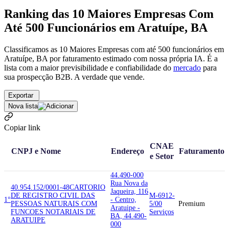
Ranking das 10 Maiores Empresas Com
Até 500 Funcionários em Aratuípe, BA
Classificamos as 10 Maiores Empresas com até 500 funcionários em
Aratuípe, BA por faturamento estimado com nossa própria IA. É a
lista com a maior previsibilidade e confiabilidade
do
mercado
para
sua prospecção B2B. A verdade que vende.
Exportar
Nova lista
Copiar link
CNAE
CNPJ e Nome
Endereço
Faturamento
e Setor
44.490-000
Rua Nova da
40.954.152/0001-48
CARTORIO
Jaqueira, 116
DE REGISTRO CIVIL DAS
M-6912-
1°
- Centro,
PESSOAS NATURAIS COM
5/00
Premium
Aratuipe -
FUNCOES NOTARIAIS DE
Serviços
BA, 44.490-
ARATUIPE
000