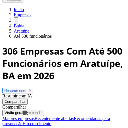
Início
Empresas
Bahia
Aratuípe
Até 500 funcionários
306
Empresas Com Até 500
Funcionários em Aratuípe,
BA
em 2026
Resumir com
IA
Resumir com IA
Compartilhar
Compartilhar
Visão geral
Maiores empresas
Recentemente abertas
Recomendadas para
prospecção
Em crescimento