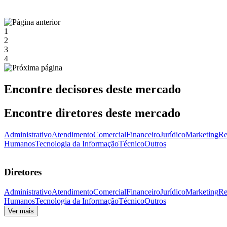
1
2
3
4
Encontre decisores deste mercado
Encontre diretores deste mercado
Administrativo
Atendimento
Comercial
Financeiro
Jurídico
Marketing
Re
Humanos
Tecnologia da Informação
Técnico
Outros
Diretores
Administrativo
Atendimento
Comercial
Financeiro
Jurídico
Marketing
Re
Humanos
Tecnologia da Informação
Técnico
Outros
Ver mais