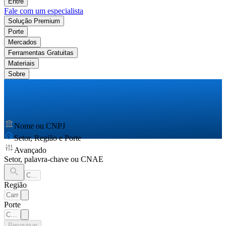
Entre
Fale com um especialista
Solução Premium
Porte
Mercados
Ferramentas Gratuitas
Materiais
Sobre
Nome ou CNPJ
Setor, Região e Porte
Avançado
Setor, palavra-chave ou CNAE
Região
Porte
Pesquisar