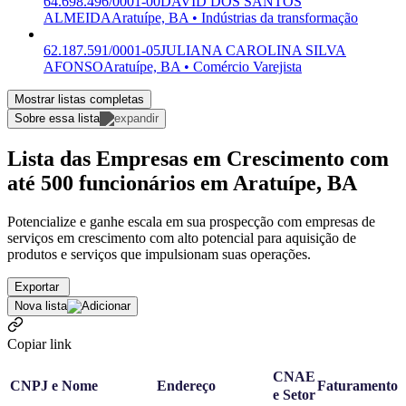
64.698.496/0001-00
DAVID DOS SANTOS
ALMEIDA
Aratuípe, BA • Indústrias da transformação
62.187.591/0001-05
JULIANA CAROLINA SILVA
AFONSO
Aratuípe, BA • Comércio Varejista
Mostrar listas completas
Sobre essa lista
Lista das Empresas em Crescimento com
até 500 funcionários em Aratuípe, BA
Potencialize e ganhe escala em sua prospecção com empresas de
serviços em crescimento com alto potencial para aquisição de
produtos e serviços que impulsionam suas operações.
Exportar
Nova lista
Copiar link
CNAE
CNPJ e Nome
Endereço
Faturamento
e Setor