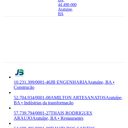
BA,
44.490-000
Aratuípe,
BA
44.490-000
Rua Campo
Santo,
10.231.309/0001-46
JB
9968 -
ENGENHARIA
JB
Centro,
F-4292-8/02
Premium
MONTAGENS E
Aratuipe -
Construção
ENGENHARIA LTDA
BA,
44.490-000
Aratuípe,
BA
10.231.309/0001-46
JB ENGENHARIA
Aratuípe, BA •
Construção
52.704.934/0001-08
AMILTON ARTESANATOS
Aratuípe,
BA • Indústrias da transformação
57.739.794/0001-27
THAIS RODRIGUES
ARAUJO
Aratuípe, BA • Restaurantes