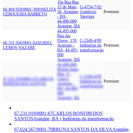
10a Rua Rua
13 de Maio,
G-4754-7/02
66.494.959/0001-39
JOSELITA
36, Aratuipe
Comércio
Premium
CERQUEIRA BARRETO
- BA,
Varejista
44.490-000
Aratuípe, BA
44.495-000
Rua das
Flores, 178,
C-2349-4/99
66.331.936/0001-03
AURIEL
Aratuipe -
Indústrias da
Premium
LEMOS NAZARE
BA, 44.495-
transformação
000
Aratuípe, BA
44.490-000
Rotula Santa
Rita, 8 -
C-2349-4/99
67.231.919/0001-67
CARLOS
Centro,
Indústrias da
Premium
BONFIM DOS SANTOS
Aratuipe -
transformação
BA, 44.490-
000
Aratuípe, BA
67.231.919/0001-67
CARLOS BONFIM DOS
SANTOS
Aratuípe, BA • Indústrias da transformação
67.024.567/0001-79
BRUNA SANTOS DA SILVA
Aratuípe,