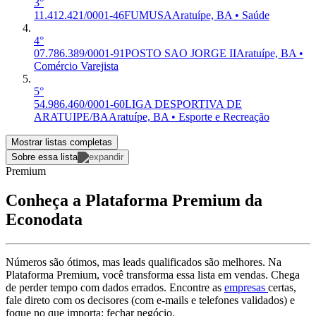
3°
11.412.421/0001-46
FUMUSA
Aratuípe, BA • Saúde
4°
07.786.389/0001-91
POSTO SAO JORGE II
Aratuípe, BA •
Comércio Varejista
5°
54.986.460/0001-60
LIGA DESPORTIVA DE
ARATUIPE/BA
Aratuípe, BA • Esporte e Recreação
Mostrar listas completas
Sobre essa lista
Premium
Conheça a Plataforma Premium da
Econodata
Números são ótimos, mas leads qualificados são melhores. Na
Plataforma Premium, você transforma essa lista em vendas. Chega
de perder tempo com dados errados. Encontre as
empresas
certas,
fale direto com os decisores (com e-mails e telefones validados) e
foque no que importa: fechar negócio.