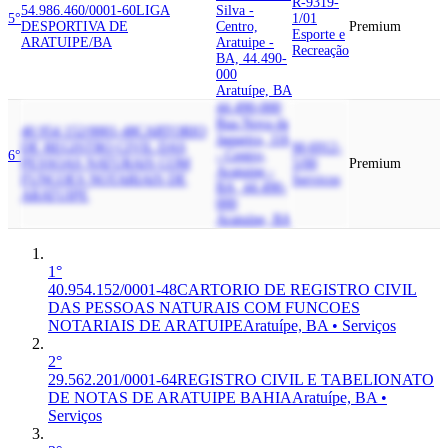
R-9319-
54.986.460/0001-60
LIGA
Silva -
5°
1/01
DESPORTIVA DE
Centro,
Premium
Esporte e
ARATUIPE/BA
Aratuipe -
Recreação
BA, 44.490-
000
Aratuípe, BA
44.490-000
Rua Nova da
40.954.152/0001-48
CARTORIO
Jaqueira, 116
DE REGISTRO CIVIL DAS
M-6912-
6°
- Centro,
PESSOAS NATURAIS COM
5/00
Premium
Aratuipe -
FUNCOES NOTARIAIS DE
Serviços
BA, 44.490-
ARATUIPE
000
Aratuípe, BA
1°
40.954.152/0001-48
CARTORIO DE REGISTRO CIVIL
DAS PESSOAS NATURAIS COM FUNCOES
NOTARIAIS DE ARATUIPE
Aratuípe, BA • Serviços
2°
29.562.201/0001-64
REGISTRO CIVIL E TABELIONATO
DE NOTAS DE ARATUIPE BAHIA
Aratuípe, BA •
Serviços