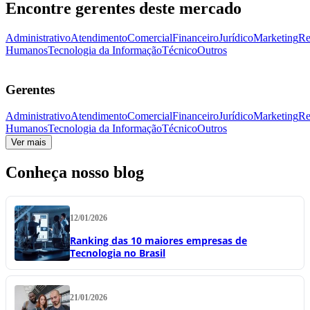
Encontre gerentes deste mercado
Administrativo
Atendimento
Comercial
Financeiro
Jurídico
Marketing
Re
Humanos
Tecnologia da Informação
Técnico
Outros
Gerentes
Administrativo
Atendimento
Comercial
Financeiro
Jurídico
Marketing
Re
Humanos
Tecnologia da Informação
Técnico
Outros
Ver mais
Conheça nosso blog
12/01/2026
Ranking das 10 maiores empresas de
Tecnologia no Brasil
21/01/2026