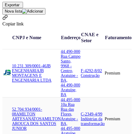
Exportar
Nova lista
Copiar link
CNAE e
CNPJ e Nome
Endereço
Faturamento
Setor
44.490-000
Rua Campo
Santo,
10.231.309/0001-46
JB
9968 -
ENGENHARIA
JB
Centro,
F-4292-8/02
Premium
MONTAGENS E
Aratuipe -
Construção
ENGENHARIA LTDA
BA,
44.490-000
Aratuípe,
BA
44.495-000
10a Rua
52.704.934/0001-
Rua das
08
AMILTON
Flores,
C-2349-4/99
ARTESANATOS
AMILTON
Aratuipe -
Indústrias da
Premium
AROUCA DOS SANTOS
BA,
transformação
JUNIOR
44.495-000
Aratuípe,