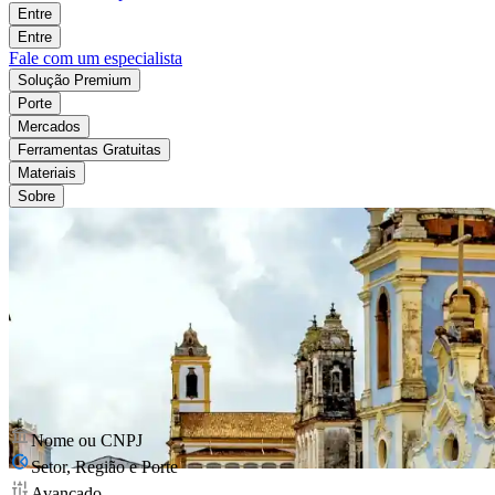
Entre
Entre
Fale com um especialista
Solução Premium
Porte
Mercados
Ferramentas Gratuitas
Materiais
Sobre
Nome ou CNPJ
Setor, Região e Porte
Avançado