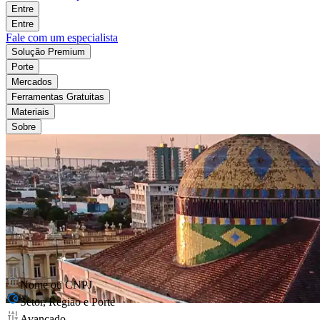
Entre
Entre
Fale com um especialista
Solução Premium
Porte
Mercados
Ferramentas Gratuitas
Materiais
Sobre
Nome ou CNPJ
Setor, Região e Porte
Avançado